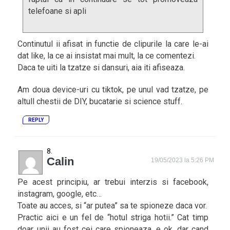
telefoane si apli
Continutul ii afisat in functie de clipurile la care le-ai
dat like, la ce ai insistat mai mult, la ce comentezi.
Daca te uiti la tzatze si dansuri, aia iti afiseaza.
Am doua device-uri cu tiktok, pe unul vad tzatze, pe
altull chestii de DIY, bucatarie si science stuff.
REPLY
Calin
19/05/2023 la 5:26 PM
Pe acest principiu, ar trebui interzis si facebook,
instagram, google, etc…
Toate au acces, si “ar putea” sa te spioneze daca vor.
Practic aici e un fel de “hotul striga hotii.” Cat timp
doar unii au fost cei care spioneaza, e ok, dar cand