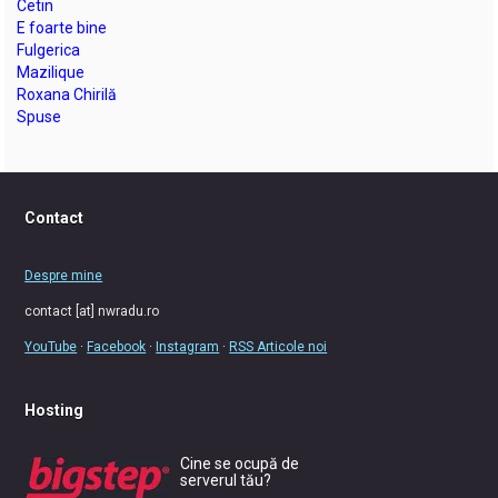
Cetin
E foarte bine
Fulgerica
Mazilique
Roxana Chirilă
Spuse
Contact
Despre mine
contact [at] nwradu.ro
YouTube
·
Facebook
·
Instagram
·
RSS Articole noi
Hosting
Cine se ocupă de
serverul tău?