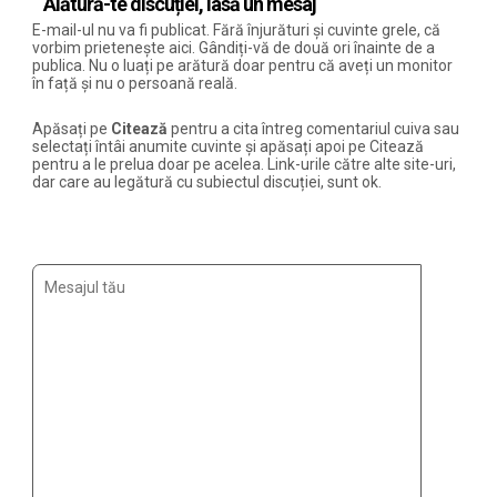
Alătură-te discuției, lasă un mesaj
E-mail-ul nu va fi publicat. Fără înjurături și cuvinte grele, că
vorbim prietenește aici. Gândiți-vă de două ori înainte de a
publica. Nu o luați pe arătură doar pentru că aveți un monitor
în față și nu o persoană reală.
Apăsați pe
Citează
pentru a cita întreg comentariul cuiva sau
selectați întâi anumite cuvinte și apăsați apoi pe Citează
pentru a le prelua doar pe acelea. Link-urile către alte site-uri,
dar care au legătură cu subiectul discuției, sunt ok.