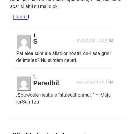
apar si altii nu mai e ok.
REPLY
S
19/05/2023 la 6:09 PM
Pai alea sunt ale aliatilor nostri, ce-i asa greu
de inteles? Nu suntem neutri.
Peredhil
19/05/2023 la 7:48 PM
„Șoarecele neutru e înfulecat primul. ” – Mâța
lui Sun Tzu