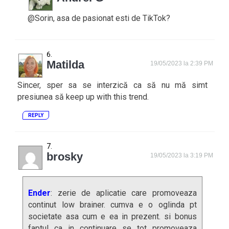
@Sorin, asa de pasionat esti de TikTok?
Matilda
19/05/2023 la 2:39 PM
Sincer, sper sa se interzică ca să nu mă simt
presiunea să keep up with this trend.
REPLY
brosky
19/05/2023 la 3:19 PM
Ender
: zerie de aplicatie care promoveaza
continut low brainer. cumva e o oglinda pt
societate asa cum e ea in prezent. si bonus
faptul ca in continuare se tot promoveaza