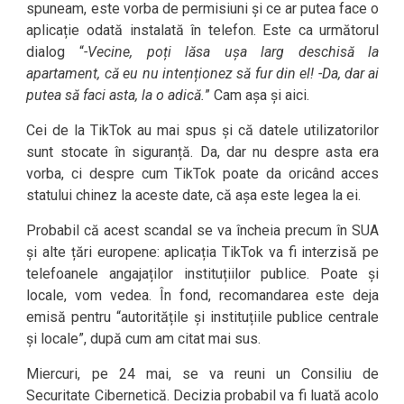
spuneam, este vorba de permisiuni și ce ar putea face o
aplicație odată instalată în telefon. Este ca următorul
dialog “
-Vecine, poți lăsa ușa larg deschisă la
apartament, că eu nu intenționez să fur din el! -Da, dar ai
putea să faci asta, la o adică.
” Cam așa și aici.
Cei de la TikTok au mai spus și că datele utilizatorilor
sunt stocate în siguranță. Da, dar nu despre asta era
vorba, ci despre cum TikTok poate da oricând acces
statului chinez la aceste date, că așa este legea la ei.
Probabil că acest scandal se va încheia precum în SUA
și alte țări europene: aplicația TikTok va fi interzisă pe
telefoanele angajaților instituțiilor publice. Poate și
locale, vom vedea. În fond, recomandarea este deja
emisă pentru “autoritățile și instituțiile publice centrale
și locale”, după cum am citat mai sus.
Miercuri, pe 24 mai, se va reuni un Consiliu de
Securitate Cibernetică. Decizia probabil va fi luată acolo