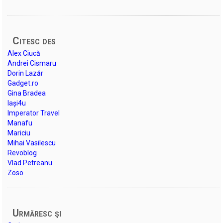
Citesc des
Alex Ciucă
Andrei Cismaru
Dorin Lazăr
Gadget.ro
Gina Bradea
Iași4u
Imperator Travel
Manafu
Mariciu
Mihai Vasilescu
Revoblog
Vlad Petreanu
Zoso
Urmăresc şi