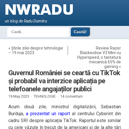
un blog de Radu Dumitru
«
Știrile zilei despre tehnologie
Review Razer
– 19 mai 2023
Blackwidow V3 Mini cu
Hyperspeed, o tastatură
mecanică 65% de
gaming
»
Guvernul României se ceartă cu TikTok
și probabil va interzice aplicația pe
telefoanele angajaților publici
19 May 2023 ·
TEHNOLOGIE
·
14 comentarii
Acum două zile, ministrul digitalizării, Sebastian
Burduja,
a prezentat un raport
al centrului Cyberint din
cadru SRI despre aplicația TikTok. Raportul este similar
cu cele văzute în trecut de la americani și de la alte țări