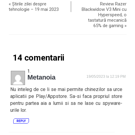
«
Știrile zilei despre
Review Razer
tehnologie – 19 mai 2023
Blackwidow V3 Mini cu
Hyperspeed, o
tastatură mecanică
65% de gaming
»
14 comentarii
Metanoia
19/05/2023 la 12:19 PM
Nu inteleg de ce li se mai permite chinezilor sa urce
aplicatii pe Play/Appstore. Sa-si faca propriul store
pentru partea aia a lumii si sa ne lase cu spyware-
urile lor.
REPLY