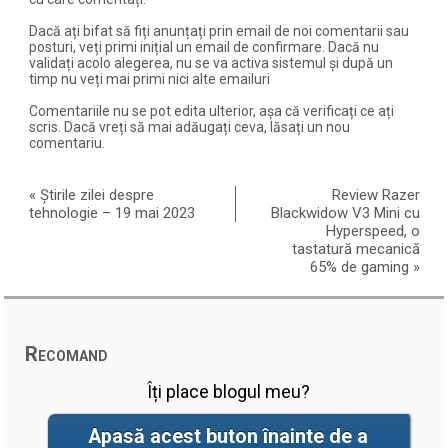
Dacă ați bifat să fiți anunțați prin email de noi comentarii sau
posturi, veți primi inițial un email de confirmare. Dacă nu
validați acolo alegerea, nu se va activa sistemul și după un
timp nu veți mai primi nici alte emailuri
Comentariile nu se pot edita ulterior, așa că verificați ce ați
scris. Dacă vreți să mai adăugați ceva, lăsați un nou
comentariu.
«
Știrile zilei despre
Review Razer
tehnologie – 19 mai 2023
Blackwidow V3 Mini cu
Hyperspeed, o
tastatură mecanică
65% de gaming
»
Recomand
Îți place blogul meu?
Apasă acest buton înainte de a