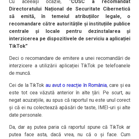
Cu aceeași ocazie,
“COSC a recomandat
Directoratului Național de Securitate Cibernetică
să emită, în temeiul atribuțiilor legale, o
recomandare către autoritățile și instituțiile publice
centrale și locale pentru dezinstalarea și
interzicerea pe dispozitivele de serviciu a aplicației
TikTok”
Deci o recomandare de emitere a unei recomandări de
interzicere a utilizării aplicației TikTok pe telefoanele
de muncă.
Cei de la TikTok
au avut o reacție în România
, care și ea
este tot cea văzută anterior în alte țări. Pe scurt, au
negat acuzațiile, au spus că raportul nu este unul corect
și că ei nu colectează apăsări de taste, IMEI-uri și alte
date personale.
Da, dar aș putea paria că raportul spune că TikTok ar
putea face asta, dacă vrea, nu că o și face. Cum