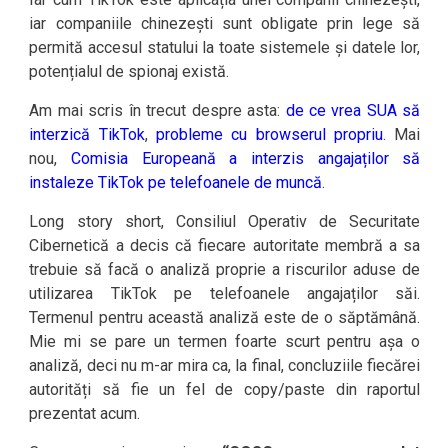
iar companiile chinezești sunt obligate prin lege să
permită accesul statului la toate sistemele și datele lor,
potențialul de spionaj există.
Am mai scris în trecut despre asta:
de ce vrea SUA să
interzică TikTok
,
probleme cu browserul propriu
. Mai
nou,
Comisia Europeană a interzis angajaților să
instaleze TikTok pe telefoanele de muncă
.
Long story short, Consiliul Operativ de Securitate
Cibernetică a decis că fiecare autoritate membră a sa
trebuie să facă o analiză proprie a riscurilor aduse de
utilizarea TikTok pe telefoanele angajaților săi.
Termenul pentru această analiză este de o săptămână.
Mie mi se pare un termen foarte scurt pentru așa o
analiză, deci nu m-ar mira ca, la final, concluziile fiecărei
autorități să fie un fel de copy/paste din raportul
prezentat acum.