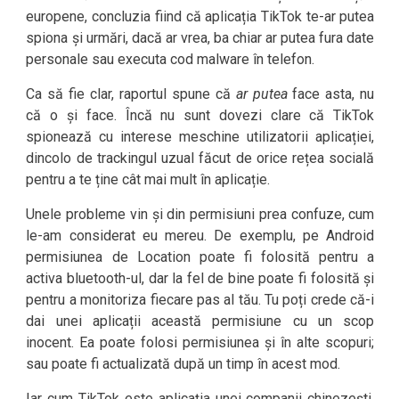
europene, concluzia fiind că aplicația TikTok te-ar putea
spiona și urmări, dacă ar vrea, ba chiar ar putea fura date
personale sau executa cod malware în telefon.
Ca să fie clar, raportul spune că
ar putea
face asta, nu
că o și face. Încă nu sunt dovezi clare că TikTok
spionează cu interese meschine utilizatorii aplicației,
dincolo de trackingul uzual făcut de orice rețea socială
pentru a te ține cât mai mult în aplicație.
Unele probleme vin și din permisiuni prea confuze, cum
le-am considerat eu mereu. De exemplu, pe Android
permisiunea de Location poate fi folosită pentru a
activa bluetooth-ul, dar la fel de bine poate fi folosită și
pentru a monitoriza fiecare pas al tău. Tu poți crede că-i
dai unei aplicații această permisiune cu un scop
inocent. Ea poate folosi permisiunea și în alte scopuri;
sau poate fi actualizată după un timp în acest mod.
Iar cum TikTok este aplicația unei companii chinezești,