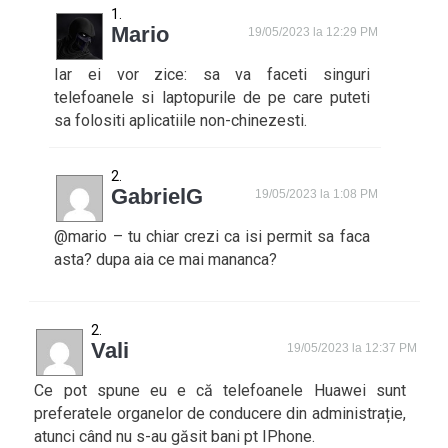
Mario
19/05/2023 la 12:29 PM
Iar ei vor zice: sa va faceti singuri
telefoanele si laptopurile de pe care puteti
sa folositi aplicatiile non-chinezesti.
GabrielG
19/05/2023 la 1:08 PM
@mario – tu chiar crezi ca isi permit sa faca
asta? dupa aia ce mai mananca?
Vali
19/05/2023 la 12:37 PM
Ce pot spune eu e că telefoanele Huawei sunt
preferatele organelor de conducere din administrație,
atunci când nu s-au găsit bani pt IPhone.