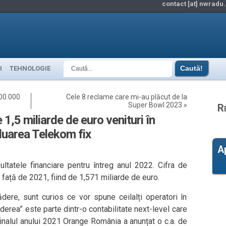
contact [at] nwradu.
I
TEHNOLOGIE
400.000
Cele 8 reclame care mi-au plăcut de la
Super Bowl 2023
»
R
,5 miliarde de euro venituri în
luarea Telekom fix
A
tatele financiare pentru întreg anul 2022. Cifra de
 față de 2021, fiind de 1,571 miliarde de euro.
dere, sunt curios ce vor spune ceilalți operatori în
derea” este parte dintr-o contabilitate next-level care
inalul anului 2021 Orange România a anunțat o c.a. de