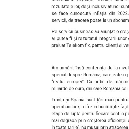
rezultatele lor, deși inclusiv atunci su
se face cunoscută inflația din 2022
servicii, de trecere poate la un abona
Pe servicii business au anunțat o cre
ar putea fi și rezultatul integrării unor
preluat Telekom fix, pentru clienți și ve
Am urmărit însă conferința de la nivel
special despre România, care este o pi
“restul europei”. Ca ordin de mărime
miliarde de euro, din care România cei
Franța și Spania sunt țări mari pentr
operațiunilor și cifre îmbunătățite față
etapă de luptă pentru fiecare cent în p
mai degrabă prin creșterea eficienței op
în toate țările), nu musai prin atragerea 