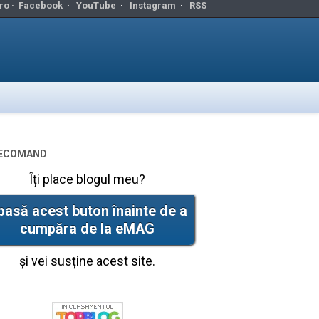
ro ·
Facebook
·
YouTube
·
Instagram
·
RSS
ecomand
Îți place blogul meu?
pasă acest buton înainte de a
cumpăra de la eMAG
și vei susține acest site.