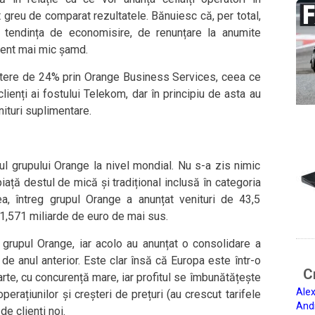
nt greu de comparat rezultatele. Bănuiesc că, per total,
, tendința de economisire, de renunțare la anumite
ment mai mic șamd.
ștere de 24% prin Orange Business Services, ceea ce
 clienți ai fostului Telekom, dar în principiu de asta au
nituri suplimentare.
ul grupului Orange la nivel mondial. Nu s-a zis nimic
ață destul de mică și tradițional inclusă în categoria
a, întreg grupul Orange a anunțat venituri de 43,5
 1,571 miliarde de euro de mai sus.
u grupul Orange, iar acolo au anunțat o consolidare a
 de anul anterior. Este clar însă că Europa este într-o
Ci
arte, cu concurență mare, iar profitul se îmbunătățește
Alex
erațiunilor și creșteri de prețuri (au crescut tarifele
And
de clienți noi.