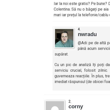
Iar la noi este gratis? Pe bune? D
Colentina. Să nu o băgați pe aia c
mari iar prețul la telefonie/cablu
nwradu
@Adi: pe de altă p
până acum servicii
supărat.
Cu un pic de analiză îți poți d
serviciu crucial, folosit zilni
guverneaza reacțiile. În plus, tr
imediat răspunsul (de obicei foart
corny