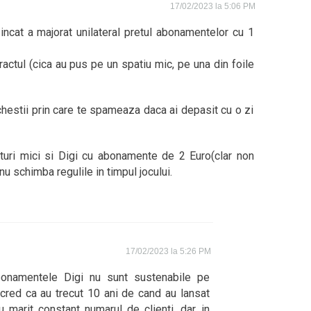
17/02/2023 la 5:06 PM
incat a majorat unilateral pretul abonamentelor cu 1
actul (cica au pus pe un spatiu mic, pe una din foile
chestii prin care te spameaza daca ai depasit cu o zi
uri mici si Digi cu abonamente de 2 Euro(clar non
 nu schimba regulile in timpul jocului.
17/02/2023 la 5:26 PM
onamentele Digi nu sunt sustenabile pe
cred ca au trecut 10 ani de cand au lansat
u marit constant numarul de clienti, dar in