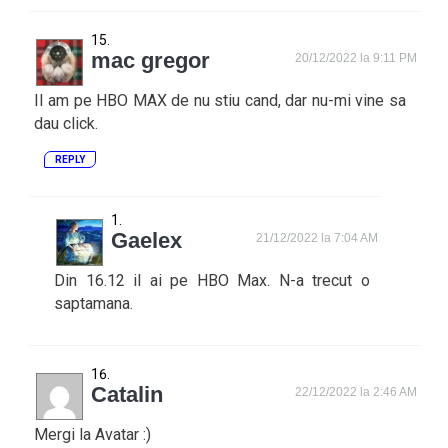
mac gregor
20/12/2022 la 9:11 PM
Il am pe HBO MAX de nu stiu cand, dar nu-mi vine sa
dau click.
REPLY
Gaelex
21/12/2022 la 7:04 AM
Din 16.12 il ai pe HBO Max. N-a trecut o
saptamana.
Catalin
22/12/2022 la 2:46 AM
Mergi la Avatar :)