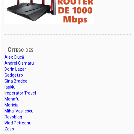
Citesc des
Alex Ciucă
Andrei Cismaru
Dorin Lazăr
Gadget.ro
Gina Bradea
Iași4u
Imperator Travel
Manafu
Mariciu
Mihai Vasilescu
Revoblog
Vlad Petreanu
Zoso