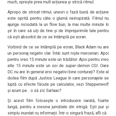
much, oprește prea mult acțiunea și strică ritmul.
Apropo de stricat ritmul, uneori o fază bună de acțiune
este oprită pentru câte o glumă neinspirată. Filmul nu
ajunge niciodată la un flow bun, la mai multe minute în
șir în care să uiți de tine și de împrejurimile tale pentru
că ești absorbit de ce se întâmplă pe ecran.
Vorbind de ce se întâmplă pe ecran, Black Adam nu are
un personaj negativ clar. Întâi sunt niște mercenari. Apoi
pentru vreo 15 minute este un trădător. Apoi pentru vreo
alte 15 minute este un soi de super-demon CGI. Oare
DC nu are în general eroi negativi bine conturați? Este al
doilea film după Justice League în care personajele se
luptă cu efecte făcute pe calculator, vezi Steppenwolf
și acum pe… o să zic Sarlaac?
Și acest film folosește o introducere narată, foarte
lungă, pentru a creiona jumătate din intrigă. Ești pur și
simplu inundat cu informații. Într-o singură frază, afli că: