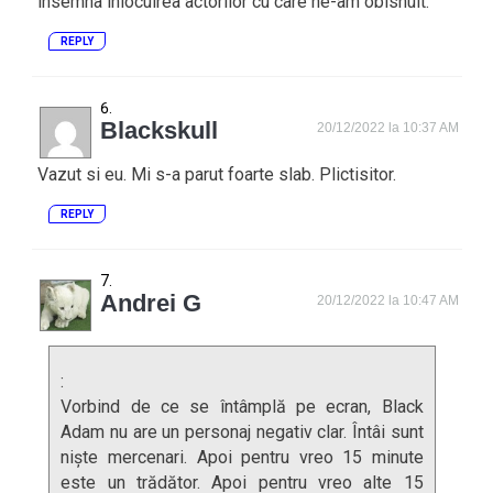
insemna inlocuirea actorilor cu care ne-am obisnuit.
REPLY
Blackskull
20/12/2022 la 10:37 AM
Vazut si eu. Mi s-a parut foarte slab. Plictisitor.
REPLY
Andrei G
20/12/2022 la 10:47 AM
:
Vorbind de ce se întâmplă pe ecran, Black
Adam nu are un personaj negativ clar. Întâi sunt
niște mercenari. Apoi pentru vreo 15 minute
este un trădător. Apoi pentru vreo alte 15