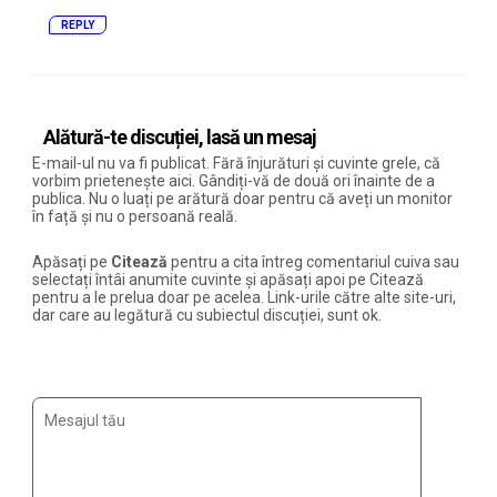
REPLY
Alătură-te discuției, lasă un mesaj
E-mail-ul nu va fi publicat. Fără înjurături și cuvinte grele, că
vorbim prietenește aici. Gândiți-vă de două ori înainte de a
publica. Nu o luați pe arătură doar pentru că aveți un monitor
în față și nu o persoană reală.
Apăsați pe
Citează
pentru a cita întreg comentariul cuiva sau
selectați întâi anumite cuvinte și apăsați apoi pe Citează
pentru a le prelua doar pe acelea. Link-urile către alte site-uri,
dar care au legătură cu subiectul discuției, sunt ok.