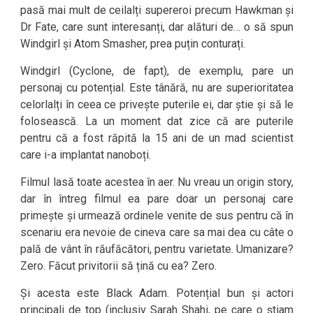
pasă mai mult de ceilalți supereroi precum Hawkman și
Dr Fate, care sunt interesanți, dar alături de… o să spun
Windgirl și Atom Smasher, prea puțin conturați.
Windgirl (Cyclone, de fapt), de exemplu, pare un
personaj cu potențial. Este tânără, nu are superioritatea
celorlalți în ceea ce privește puterile ei, dar știe și să le
folosească. La un moment dat zice că are puterile
pentru că a fost răpită la 15 ani de un mad scientist
care i-a implantat nanoboți.
Filmul lasă toate acestea în aer. Nu vreau un origin story,
dar în întreg filmul ea pare doar un personaj care
primește și urmează ordinele venite de sus pentru că în
scenariu era nevoie de cineva care sa mai dea cu câte o
pală de vânt în răufăcători, pentru varietate. Umanizare?
Zero. Făcut privitorii să țină cu ea? Zero.
Și acesta este Black Adam. Potențial bun și actori
principali de top (inclusiv Sarah Shahi, pe care o știam