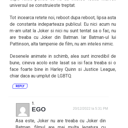
universul se construieste treptat.
Tot incearca retete noi, reboot dupa reboot, lipsa asta
de constanta indeparteaza publicul. Eu nici acum nu
m-am uitat la Joker si nici nu sunt tentat sa o fac, nu
are treaba cu Joker din Batman. Iar Batman-ul lui
Pattinson, alta tampenie de film, nu am inteles nimic.
Desenele animate in schimb, alea sunt incredibil de
bune, cineva acolo este lasat sa isi faca treaba si o
face foarte bine in Harley Quinn si Justice League,
chiar daca au umplut de LGBTQ.
REPLY
EGO
20/12/2022 la 5:31 PM
Asa este, Joker nu are treaba cu Joker din
Batman, filmul are mai multa legatura cu