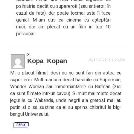
psihiatria decât cu supereroii (sau antieroii în
cazul de fata), dar poate tocmai asta îl face
genial. M-am dus ca cinema cu așteptări
mici, dar am plecat cu un film în top 10
personal.
Kopa_Kopan
20/12/2022 la 7:29 AM
Mi-a placut filmul, desi eu nu sunt fan din astea cu
super eroi. Mult mai bun decat basinile cu Superman,
Wonder Woman sau inmormantarile cu Batman (zici
ca sunt filmate intr-un cavou). Si mult mai misto decat
jegurile cu Wakanda, unde negrii aia gretosi mai au
putin si o sa sustina ca ei au aprins chibritul la big-
bangul Universului.
REPLY