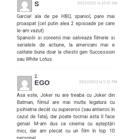
S
20/12/2022 la 10:47 AM
Garcia! ala de pe HBO, spaniol, pare mai
proaspat (cel putin alea 2 episoade pe care
le-am vazut)
Spaniolii si coreenii mai salveaza filmele si
serialele de actiune, la americani mai e
calitate buna doar la chestii gen Succession
sau White Lotus.
EGO
20/12/2022 la 5:31 PM
Asa este, Joker nu are treaba cu Joker din
Batman, filmul are mai multa legatura cu
psihiatria decât cu supereroii (sau antieroii în
cazul de fata), dar poate tocmai asta îl face
genial. M-am dus ca cinema cu așteptări
mici, dar am plecat cu un film în top 10
personal.