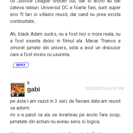
cu Justice League Snyder cut, dar si acolo au dat
cateva rateuri. Universul DC e foarte fain, sunt super
eroi ft tari si villains reusit, dar cand nu prea exista
continuitate…
Ah, black Adam sucks, nu a fost nici o miza reala, nu
a fost esenta deloc in filmul ala. Macar Thanos a
omorat jumate din univers, asta a avut un dracusor
care a fost invins cu usurinta.
REPLY
gabi
20/12/2022 la 12:12 PM
pe asta l-am vazut in 3 seri, de fiecare data am reusit
sa adorm.
mi s-a parut ca aia se invarteau pe acolo fara scop,
jumatate din actiuni nu aveau sens si logica,