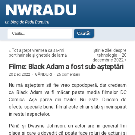
un blog de Radu Dumitru
«
Tot aștept vremea ca să-mi
Știrile zilei despre
port hainele și ghetele de iarnă
tehnologie – 20
decembrie 2022
»
Filme: Black Adam a fost sub așteptări
20 Dec 2022 ·
GÂNDURI
·
26 comentarii
Nu mă așteptam să fie vreo capodoperă, dar credeam
că Black Adam va fi măcar peste media filmelor DC
Comics. Așa părea din trailer. Nu este. Dincolo de
efecte speciale bune, filmul este chiar slab și neinspirat
în restul aspectelor.
Până și Dwayne Johnson, un actor are în general îmi
place și care a dovedit că poate face roluri de acțiuni și