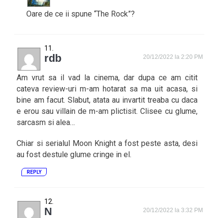
Oare de ce ii spune “The Rock”?
rdb
20/12/2022 la 2:20 PM
Am vrut sa il vad la cinema, dar dupa ce am citit
cateva review-uri m-am hotarat sa ma uit acasa, si
bine am facut. Slabut, atata au invartit treaba cu daca
e erou sau villain de m-am plictisit. Clisee cu glume,
sarcasm si alea…
Chiar si serialul Moon Knight a fost peste asta, desi
au fost destule glume cringe in el.
REPLY
N
20/12/2022 la 3:32 PM