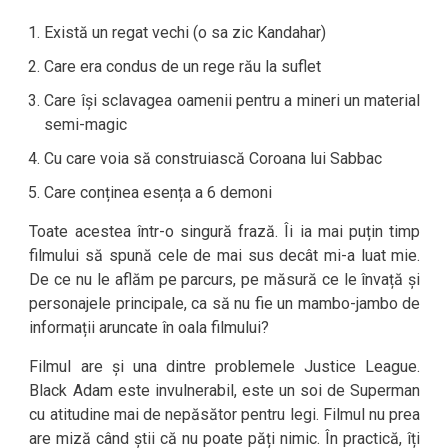
Există un regat vechi (o sa zic Kandahar)
Care era condus de un rege rău la suflet
Care își sclavagea oamenii pentru a mineri un material
semi-magic
Cu care voia să construiască Coroana lui Sabbac
Care conținea esența a 6 demoni
Toate acestea într-o singură frază. Îi ia mai puțin timp
filmului să spună cele de mai sus decât mi-a luat mie.
De ce nu le aflăm pe parcurs, pe măsură ce le învață și
personajele principale, ca să nu fie un mambo-jambo de
informații aruncate în oala filmului?
Filmul are și una dintre problemele Justice League.
Black Adam este invulnerabil, este un soi de Superman
cu atitudine mai de nepăsător pentru legi. Filmul nu prea
are miză când știi că nu poate păți nimic. În practică, îți