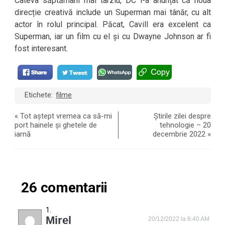
Câteva săptămâni mai târziu, DC l-a anunțat că noua
direcție creativă include un Superman mai tânăr, cu alt
actor în rolul principal. Păcat, Cavill era excelent ca
Superman, iar un film cu el și cu Dwayne Johnson ar fi
fost interesant.
Etichete:
filme
«
Tot aștept vremea ca să-mi
Știrile zilei despre
port hainele și ghetele de
tehnologie – 20
iarnă
decembrie 2022
»
26 comentarii
Mirel
20/12/2022 la 6:40 AM