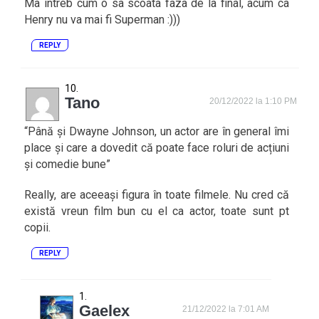
Ma intreb cum o sa scoata faza de la final, acum ca
Henry nu va mai fi Superman :)))
REPLY
Tano
20/12/2022 la 1:10 PM
“Până și Dwayne Johnson, un actor are în general îmi
place și care a dovedit că poate face roluri de acțiuni
și comedie bune”
Really, are aceeași figura în toate filmele. Nu cred că
există vreun film bun cu el ca actor, toate sunt pt
copii.
REPLY
Gaelex
21/12/2022 la 7:01 AM