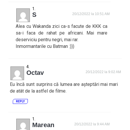
S
20/12/2022 la 10:51 AM
Alea cu Wakanda zici ca-s facute de KKK ca
sa-i faca de rahat pe africani. Mai mare
deserviciu pentru negri, mai rar.
Inmormantarile cu Batman :)))
Octav
20/12/2022 la 9:02 AM
Eu încă sunt surprins că lumea are așteptări mai mari
de atât de la astfel de filme.
REPLY
Marean
20/12/2022 la 9:44 AM