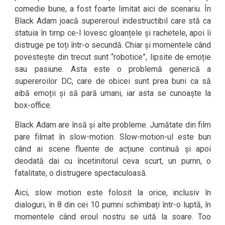
comedie bune, a fost foarte limitat aici de scenariu. În
Black Adam joacă supereroul indestructibil care stă ca
statuia în timp ce-l lovesc gloanțele și rachetele, apoi îi
distruge pe toți într-o secundă. Chiar și momentele când
povestește din trecut sunt “robotice”, lipsite de emoție
sau pasiune. Asta este o problemă generică a
supereroilor DC, care de obicei sunt prea buni ca să
aibă emoții și să pară umani, iar asta se cunoaște la
box-office.
Black Adam are însă și alte probleme. Jumătate din film
pare filmat în slow-motion. Slow-motion-ul este bun
când ai scene fluente de acțiune continuă și apoi
deodată dai cu încetinitorul ceva scurt, un pumn, o
fatalitate, o distrugere spectaculoasă.
Aici, slow motion este folosit la orice, inclusiv în
dialoguri, în 8 din cei 10 pumni schimbați într-o luptă, în
momentele când eroul nostru se uită la soare. Too