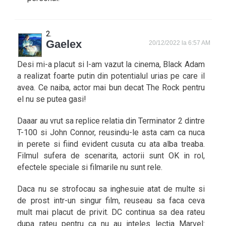
Gaelex
20/12/2022 la 6:57 AM
Desi mi-a placut si l-am vazut la cinema, Black Adam
a realizat foarte putin din potentialul urias pe care il
avea. Ce naiba, actor mai bun decat The Rock pentru
el nu se putea gasi!
Daaar au vrut sa replice relatia din Terminator 2 dintre
T-100 si John Connor, reusindu-le asta cam ca nuca
in perete si fiind evident cusuta cu ata alba treaba.
Filmul sufera de scenarita, actorii sunt OK in rol,
efectele speciale si filmarile nu sunt rele.
Daca nu se strofocau sa inghesuie atat de multe si
de prost intr-un singur film, reuseau sa faca ceva
mult mai placut de privit. DC continua sa dea rateu
dupa rateu pentru ca nu au inteles lectia Marvel: