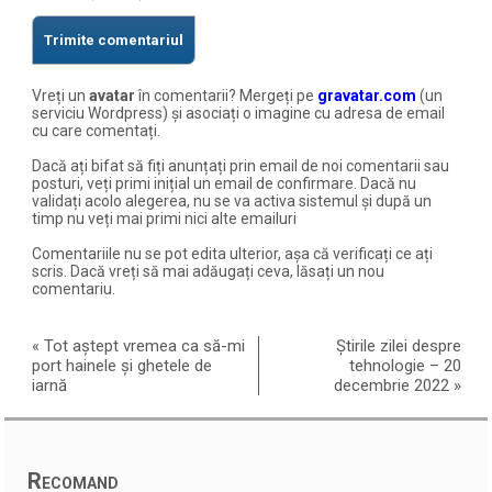
Vreți un
avatar
în comentarii? Mergeți pe
gravatar.com
(un
serviciu Wordpress) și asociați o imagine cu adresa de email
cu care comentați.
Dacă ați bifat să fiți anunțați prin email de noi comentarii sau
posturi, veți primi inițial un email de confirmare. Dacă nu
validați acolo alegerea, nu se va activa sistemul și după un
timp nu veți mai primi nici alte emailuri
Comentariile nu se pot edita ulterior, așa că verificați ce ați
scris. Dacă vreți să mai adăugați ceva, lăsați un nou
comentariu.
«
Tot aștept vremea ca să-mi
Știrile zilei despre
port hainele și ghetele de
tehnologie – 20
iarnă
decembrie 2022
»
Recomand