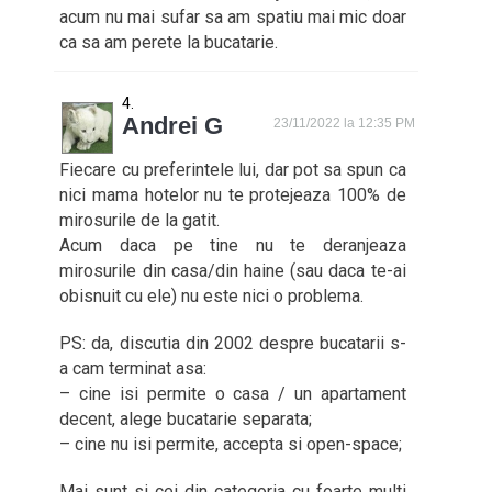
acum nu mai sufar sa am spatiu mai mic doar
ca sa am perete la bucatarie.
Andrei G
23/11/2022 la 12:35 PM
Fiecare cu preferintele lui, dar pot sa spun ca
nici mama hotelor nu te protejeaza 100% de
mirosurile de la gatit.
Acum daca pe tine nu te deranjeaza
mirosurile din casa/din haine (sau daca te-ai
obisnuit cu ele) nu este nici o problema.
PS: da, discutia din 2002 despre bucatarii s-
a cam terminat asa:
– cine isi permite o casa / un apartament
decent, alege bucatarie separata;
– cine nu isi permite, accepta si open-space;
Mai sunt si cei din categoria cu foarte multi