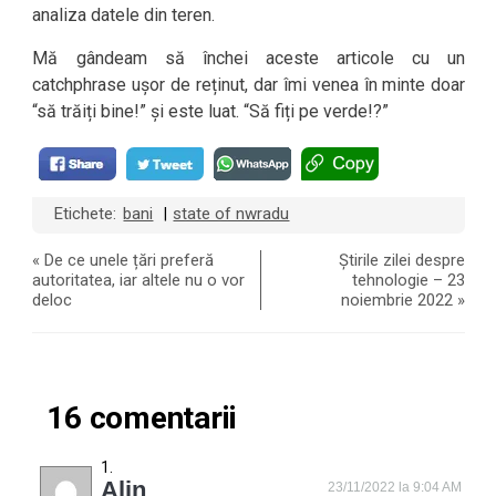
analiza datele din teren.
Mă gândeam să închei aceste articole cu un
catchphrase ușor de reținut, dar îmi venea în minte doar
“să trăiți bine!” și este luat. “Să fiți pe verde!?”
Etichete:
bani
state of nwradu
|
«
De ce unele țări preferă
Știrile zilei despre
autoritatea, iar altele nu o vor
tehnologie – 23
deloc
noiembrie 2022
»
16 comentarii
Alin
23/11/2022 la 9:04 AM