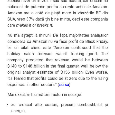
același nivel ca în 2021 sau sub acesta, dar oricum nu
suficient de puternic pentru a crește acțiunile Amazon.
Amazon are o cotă de piață mare în vânzările BF din
SUA, vreo 37% dacă țin bine minte, deci este compania
care
makes it or breaks it
.
Nu mă aștept la minuni. De fapt, majoritatea analiștilor
consideră că Amazon nu va face profit de Black Friday,
iar un citat cheie este “Amazon confessed that the
holiday sales forecast wasn’t looking good. The
company predicted that revenue would be between
$140 to $148 billion in the final quarter, well below the
original analyst estimate of $156 billion. Even worse,
it’s feared that profits could be at zero due to the rising
expenses in other sectors.” (
sursa
)
Mai exact, ar fi următorii factori în ecuație:
au crescut alte costuri, precum combustibilul și
energia.