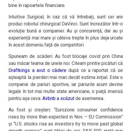
bine în rapoartele financiare.
Intuitive Surgical, în caz că vă întrebați, sunt cei are
produc robotul chirurgical DaVinci. Sunt încrezător într-o
evoluție bună a companiei. Au și concurență, dar au și
experiență mai mare și câteva trepte în plus deja urcate
în acest domeniu față de competitori.
Spuneam de scăderi. Au fost blocaje covid prin China
sau măcar teama de unele noi. Citeam printre picături că
Draftkings a avut o cădere
după ce a raportat că se
așteaptă la pierderi mai mari decât estima inițial. Este o
companie de pariuri sportive, iar pariurile acum devine
legale în tot mai multe state americane, o piață imensă
pentru așa ceva.
Airbnb a scăzut
de asemenea.
Au fost și creșteri: “Eurozone consumer confidence
rises by more than expected in Nov. – EU Commission”
și “U.S. stocks rise as investors try to move past global
growth worries” sunt titluri de ieri. S&P 500 arată mai