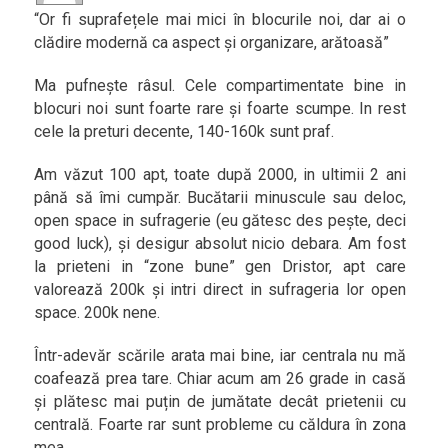
“Or fi suprafețele mai mici în blocurile noi, dar ai o
clădire modernă ca aspect și organizare, arătoasă”
Ma pufnește râsul. Cele compartimentate bine in
blocuri noi sunt foarte rare și foarte scumpe. In rest
cele la preturi decente, 140-160k sunt praf.
Am văzut 100 apt, toate după 2000, in ultimii 2 ani
până să îmi cumpăr. Bucătarii minuscule sau deloc,
open space in sufragerie (eu gătesc des pește, deci
good luck), și desigur absolut nicio debara. Am fost
la prieteni in “zone bune” gen Dristor, apt care
valorează 200k și intri direct in sufrageria lor open
space. 200k nene.
Într-adevăr scările arata mai bine, iar centrala nu mă
coafează prea tare. Chiar acum am 26 grade in casă
și plătesc mai puțin de jumătate decât prietenii cu
centrală. Foarte rar sunt probleme cu căldura în zona
mea.