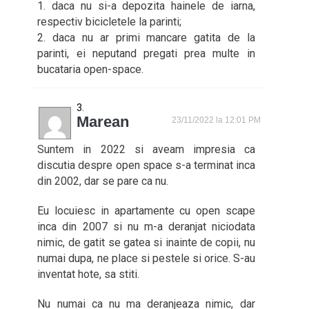
1. daca nu si-a depozita hainele de iarna,
respectiv bicicletele la parinti;
2. daca nu ar primi mancare gatita de la
parinti, ei neputand pregati prea multe in
bucataria open-space.
Marean
23/11/2022 la 12:01 PM
Suntem in 2022 si aveam impresia ca
discutia despre open space s-a terminat inca
din 2002, dar se pare ca nu.
Eu locuiesc in apartamente cu open scape
inca din 2007 si nu m-a deranjat niciodata
nimic, de gatit se gatea si inainte de copii, nu
numai dupa, ne place si pestele si orice. S-au
inventat hote, sa stiti.
Nu numai ca nu ma deranjeaza nimic, dar