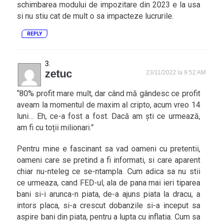
schimbarea modului de impozitare din 2023 e la usa
si nu stiu cat de mult o sa impacteze lucrurile.
REPLY
zetuc
23/11/2022 la 9:52 AM
“80% profit mare mult, dar când mă gândesc ce profit
aveam la momentul de maxim al cripto, acum vreo 14
luni… Eh, ce-a fost a fost. Dacă am ști ce urmează,
am fi cu toții milionari.”
Pentru mine e fascinant sa vad oameni cu pretentii,
oameni care se pretind a fi informati, si care aparent
chiar nu-nteleg ce se-ntampla. Cum adica sa nu stii
ce urmeaza, cand FED-ul, ala de pana mai ieri tiparea
bani si-i arunca-n piata, de-a ajuns piata la dracu, a
intors placa, si-a crescut dobanzile si-a inceput sa
aspire bani din piata, pentru a lupta cu inflatia. Cum sa