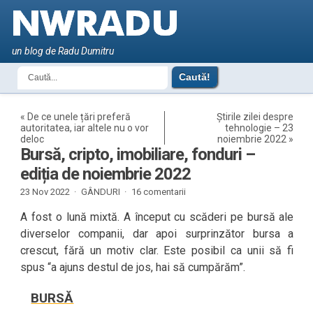
un blog de Radu Dumitru
«
De ce unele țări preferă
Știrile zilei despre
autoritatea, iar altele nu o vor
tehnologie – 23
deloc
noiembrie 2022
»
Bursă, cripto, imobiliare, fonduri –
ediția de noiembrie 2022
23 Nov 2022 ·
GÂNDURI
·
16 comentarii
A fost o lună mixtă. A început cu scăderi pe bursă ale
diverselor companii, dar apoi surprinzător bursa a
crescut, fără un motiv clar. Este posibil ca unii să fi
spus “a ajuns destul de jos, hai să cumpărăm”.
BURSĂ