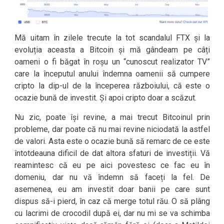
Mă uitam în zilele trecute la tot scandalul FTX și la
evoluția aceasta a Bitcoin și mă gândeam pe câți
oameni o fi băgat în roșu un “cunoscut realizator TV”
care la începutul anului îndemna oamenii să cumpere
cripto la dip-ul de la începerea războiului, că este o
ocazie bună de investit. Și apoi cripto doar a scăzut.
Nu zic, poate își revine, a mai trecut Bitcoinul prin
probleme, dar poate că nu mai revine niciodată la astfel
de valori. Asta este o ocazie bună să remarc de ce este
întotdeauna dificil de dat altora sfaturi de investiții. Vă
reamintesc că eu pe aici povestesc ce fac eu în
domeniu, dar nu vă îndemn să faceți la fel. De
asemenea, eu am investit doar banii pe care sunt
dispus să-i pierd, în caz că merge totul rău. O să plâng
cu lacrimi de crocodil după ei, dar nu mi se va schimba