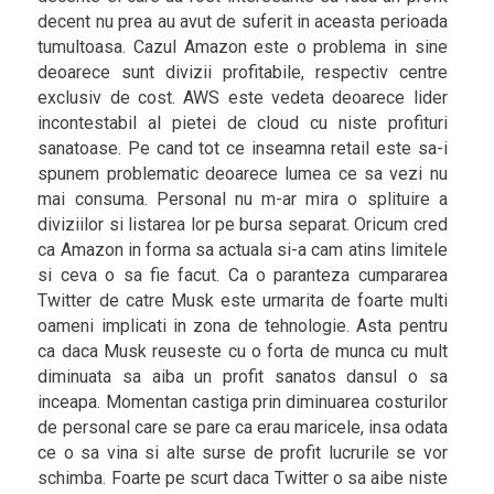
decent nu prea au avut de suferit in aceasta perioada
tumultoasa. Cazul Amazon este o problema in sine
deoarece sunt divizii profitabile, respectiv centre
exclusiv de cost. AWS este vedeta deoarece lider
incontestabil al pietei de cloud cu niste profituri
sanatoase. Pe cand tot ce inseamna retail este sa-i
spunem problematic deoarece lumea ce sa vezi nu
mai consuma. Personal nu m-ar mira o splituire a
diviziilor si listarea lor pe bursa separat. Oricum cred
ca Amazon in forma sa actuala si-a cam atins limitele
si ceva o sa fie facut. Ca o paranteza cumpararea
Twitter de catre Musk este urmarita de foarte multi
oameni implicati in zona de tehnologie. Asta pentru
ca daca Musk reuseste cu o forta de munca cu mult
diminuata sa aiba un profit sanatos dansul o sa
inceapa. Momentan castiga prin diminuarea costurilor
de personal care se pare ca erau maricele, insa odata
ce o sa vina si alte surse de profit lucrurile se vor
schimba. Foarte pe scurt daca Twitter o sa aibe niste