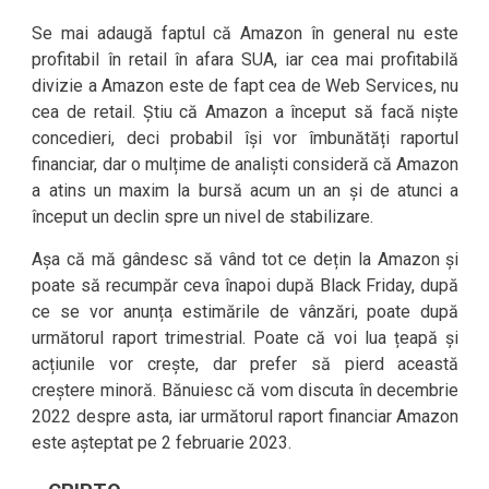
Se mai adaugă faptul că Amazon în general nu este
profitabil în retail în afara SUA, iar cea mai profitabilă
divizie a Amazon este de fapt cea de Web Services, nu
cea de retail. Știu că Amazon a început să facă niște
concedieri, deci probabil își vor îmbunătăți raportul
financiar, dar o mulțime de analiști consideră că Amazon
a atins un maxim la bursă acum un an și de atunci a
început un declin spre un nivel de stabilizare.
Așa că mă gândesc să vând tot ce dețin la Amazon și
poate să recumpăr ceva înapoi după Black Friday, după
ce se vor anunța estimările de vânzări, poate după
următorul raport trimestrial. Poate că voi lua țeapă și
acțiunile vor crește, dar prefer să pierd această
creștere minoră. Bănuiesc că vom discuta în decembrie
2022 despre asta, iar următorul raport financiar Amazon
este așteptat pe 2 februarie 2023.