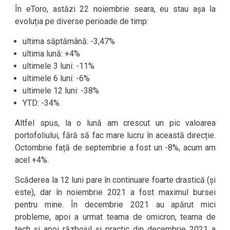
În eToro, astăzi 22 noiembrie seara, eu stau așa la
evoluția pe diverse perioade de timp:
ultima săptămână: -3,47%
ultima lună: +4%
ultimele 3 luni: -11%
ultimele 6 luni: -6%
ultimele 12 luni: -38%
YTD: -34%
Altfel spus, la o lună am crescut un pic valoarea
portofoliului, fără să fac mare lucru în această direcție.
Octombrie față de septembrie a fost un -8%, acum am
acel +4%.
Scăderea la 12 luni pare în continuare foarte drastică (și
este), dar în noiembrie 2021 a fost maximul bursei
pentru mine. În decembrie 2021 au apărut mici
probleme, apoi a urmat teama de omicron, teama de
tech și apoi războiul și practic din decembrie 2021 a