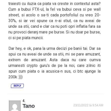
traiesti cu iluzia ca piata va creste in contextul asta?
Cum a bubui FTX-ul, la fel va bubui ceva si pe wall
street, si acolo o sa-ti cada portofoliul cu vreo 20-
30%, si iar vei spune ca n-ai stiut, ca nu aveai de
unde sa stii, cand e clar ca nu poti opri inflatia fara sa
nu provoci deranj mare pe burse. Si nu doar pe burse,
ci si pe piata muncii.
Dar hey, e ok, pana la urma decizi pe banii tai. Dar sa
spui ca nu aveai de unde sa stii, mi se pare amuzant,
extrem de amuzant. Asta daca nu care cumva
urmaresti crypto guru’s de pe la noi, care zilnic iti
spun cum piata o ia acusica-n sus, ci btc ajunge la
200k :)))
REPLY
Tano
23/11/2022 la 9:54 AM