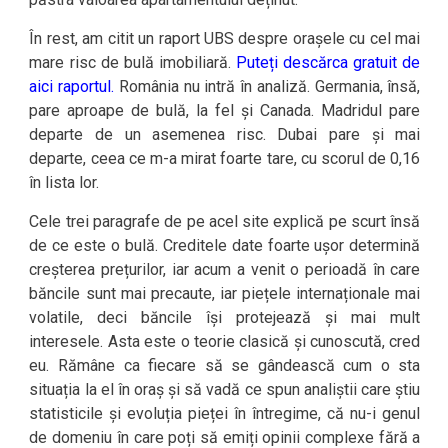
În rest, am citit un raport UBS despre orașele cu cel mai
mare risc de bulă imobiliară.
Puteți descărca gratuit de
aici raportul.
România nu intră în analiză. Germania, însă,
pare aproape de bulă, la fel și Canada. Madridul pare
departe de un asemenea risc. Dubai pare și mai
departe, ceea ce m-a mirat foarte tare, cu scorul de 0,16
în lista lor.
Cele trei paragrafe de pe acel site explică pe scurt însă
de ce este o bulă. Creditele date foarte ușor determină
creșterea prețurilor, iar acum a venit o perioadă în care
băncile sunt mai precaute, iar piețele internaționale mai
volatile, deci băncile își protejează și mai mult
interesele. Asta este o teorie clasică și cunoscută, cred
eu. Rămâne ca fiecare să se gândească cum o sta
situația la el în oraș și să vadă ce spun analiștii care știu
statisticile și evoluția pieței în întregime, că nu-i genul
de domeniu în care poți să emiți opinii complexe fără a