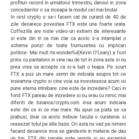
profituri record in urmatorul trimestru, dansul in zona
concedierilor o sa inceapa la modul cel mai brutal.
In rest crypto o sa-i facem cat de curand de 40 de
zile deoarece povestea FTX este una foarte urata.
Coffezilla are niste video-uri extrem de interesante
si este din in ce mai clar ca acolo s-a intamplat o
schema ponzi de toate frumusetea cu implicari
politice. Mai mult mr.wonderful(Kevin O’Leary) a fost
prins cu pantalonii in vine rau de tot in zona asta si nu
prea vrea sa accepte ca si-a luat o teapa. Pe scurt
FTX a pus un mare semn de indoiala asupra tot ce
inseamna crypto si cine voia sa investeasca acum isi
pune eterna intrebare: cine este de incredere? Caci in
fond FTX pareau de incredere si nu erau cu nimic mai
diferiti de binance/crypto.com insa acum indoiala
este din ce in ce mai mare. Nu spun ca piata se va
prabusi, doar ca acolo trebuie facuta o curatenie si
reasezat totul pe alte baze. Ori asta nu vad pe nimeni
facand deoarece inca se gandeste in materie de dau
un tun. FTX din pacate este regula si nu exceptia