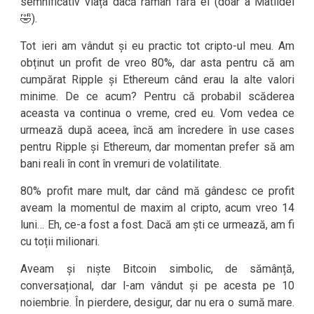
semnificativ viața dacă rămân fără ei (doar a Matildei
🤣).
Tot ieri am vândut și eu practic tot cripto-ul meu. Am
obținut un profit de vreo 80%, dar asta pentru că am
cumpărat Ripple și Ethereum când erau la alte valori
minime. De ce acum? Pentru că probabil scăderea
aceasta va continua o vreme, cred eu. Vom vedea ce
urmează după aceea, încă am încredere în use cases
pentru Ripple și Ethereum, dar momentan prefer să am
bani reali în cont în vremuri de volatilitate.
80% profit mare mult, dar când mă gândesc ce profit
aveam la momentul de maxim al cripto, acum vreo 14
luni… Eh, ce-a fost a fost. Dacă am ști ce urmează, am fi
cu toții milionari.
Aveam și niște Bitcoin simbolic, de sămânță,
conversațional, dar l-am vândut și pe acesta pe 10
noiembrie. În pierdere, desigur, dar nu era o sumă mare.