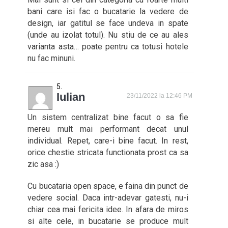
bani care isi fac o bucatarie la vedere de
design, iar gatitul se face undeva in spate
(unde au izolat totul). Nu stiu de ce au ales
varianta asta… poate pentru ca totusi hotele
nu fac minuni.
Iulian
23/11/2022 la 12:46 PM
Un sistem centralizat bine facut o sa fie
mereu mult mai performant decat unul
individual. Repet, care-i bine facut. In rest,
orice chestie stricata functionata prost ca sa
zic asa :)
Cu bucataria open space, e faina din punct de
vedere social. Daca intr-adevar gatesti, nu-i
chiar cea mai fericita idee. In afara de miros
si alte cele, in bucatarie se produce mult