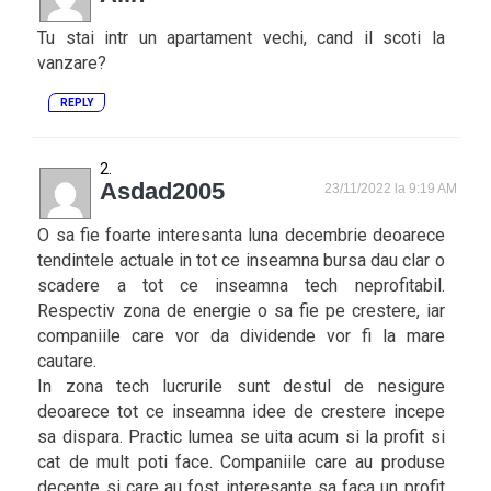
Tu stai intr un apartament vechi, cand il scoti la
vanzare?
REPLY
Asdad2005
23/11/2022 la 9:19 AM
O sa fie foarte interesanta luna decembrie deoarece
tendintele actuale in tot ce inseamna bursa dau clar o
scadere a tot ce inseamna tech neprofitabil.
Respectiv zona de energie o sa fie pe crestere, iar
companiile care vor da dividende vor fi la mare
cautare.
In zona tech lucrurile sunt destul de nesigure
deoarece tot ce inseamna idee de crestere incepe
sa dispara. Practic lumea se uita acum si la profit si
cat de mult poti face. Companiile care au produse
decente si care au fost interesante sa faca un profit