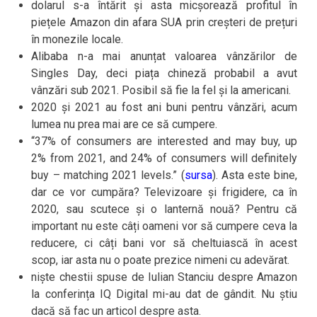
dolarul s-a întărit și asta micșorează profitul în
piețele Amazon din afara SUA prin creșteri de prețuri
în monezile locale.
Alibaba n-a mai anunțat valoarea vânzărilor de
Singles Day, deci piața chineză probabil a avut
vânzări sub 2021. Posibil să fie la fel și la americani.
2020 și 2021 au fost ani buni pentru vânzări, acum
lumea nu prea mai are ce să cumpere.
“37% of consumers are interested and may buy, up
2% from 2021, and 24% of consumers will definitely
buy – matching 2021 levels.” (
sursa
). Asta este bine,
dar ce vor cumpăra? Televizoare și frigidere, ca în
2020, sau scutece și o lanternă nouă? Pentru că
important nu este câți oameni vor să cumpere ceva la
reducere, ci câți bani vor să cheltuiască în acest
scop, iar asta nu o poate prezice nimeni cu adevărat.
niște chestii spuse de Iulian Stanciu despre Amazon
la conferința IQ Digital mi-au dat de gândit. Nu știu
dacă să fac un articol despre asta.