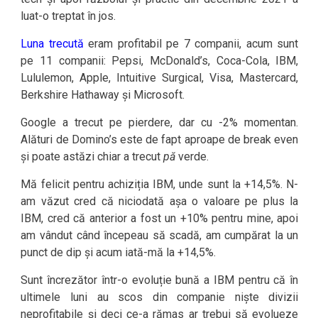
luat-o treptat în jos.
Luna trecută
eram profitabil pe 7 companii, acum sunt
pe 11 companii: Pepsi, McDonald’s, Coca-Cola, IBM,
Lululemon, Apple, Intuitive Surgical, Visa, Mastercard,
Berkshire Hathaway și Microsoft.
Google a trecut pe pierdere, dar cu -2% momentan.
Alături de Domino’s este de fapt aproape de break even
și poate astăzi chiar a trecut
pă
verde.
Mă felicit pentru achiziția IBM, unde sunt la +14,5%. N-
am văzut cred că niciodată așa o valoare pe plus la
IBM, cred că anterior a fost un +10% pentru mine, apoi
am vândut când începeau să scadă, am cumpărat la un
punct de dip și acum iată-mă la +14,5%.
Sunt încrezător într-o evoluție bună a IBM pentru că în
ultimele luni au scos din companie niște divizii
neprofitabile și deci ce-a rămas ar trebui să evolueze