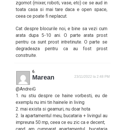
zgomot (mixer, roboti, vase, etc) ce se aud in
toata casa si mai tare daca e open space,
ceea ce poate fi neplacut.
Cat despre blocurile noi, e bine sa vezi cum
arata dupa 5-10 ani. O parte arata prost
pentru ca sunt prost intretinute. O parte se
degradeaza pentru ca au fost prost
construite.
Marean
23/11/2022 la 2:48 PM
@AndreiG
1. nu stiu despre ce haine vorbesti, eu de
exemplu nu imi tin hainele in living
2. mai exista si geamuri, nu doar hota
2. la apartamentul meu, bucataria + livingul au
impreuna 50 mp, ceea ce eu zic ca e decent;
cand am cumparat apartamentul, bucataria