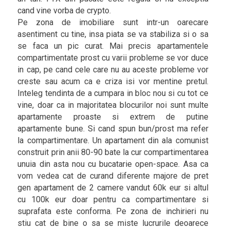
cand vine vorba de crypto.
Pe zona de imobiliare sunt intr-un oarecare
asentiment cu tine, insa piata se va stabiliza si o sa
se faca un pic curat. Mai precis apartamentele
compartimentate prost cu varii probleme se vor duce
in cap, pe cand cele care nu au aceste probleme vor
creste sau acum ca e criza isi vor mentine pretul.
Inteleg tendinta de a cumpara in bloc nou si cu tot ce
vine, doar ca in majoritatea blocurilor noi sunt multe
apartamente proaste si extrem de putine
apartamente bune. Si cand spun bun/prost ma refer
la compartimentare. Un apartament din ala comunist
construit prin anii 80-90 bate la cur compartimentarea
unuia din asta nou cu bucatarie open-space. Asa ca
vom vedea cat de curand diferente majore de pret
gen apartament de 2 camere vandut 60k eur si altul
cu 100k eur doar pentru ca compartimentare si
suprafata este conforma. Pe zona de inchirieri nu
stiu cat de bine o sa se miste lucrurile deoarece