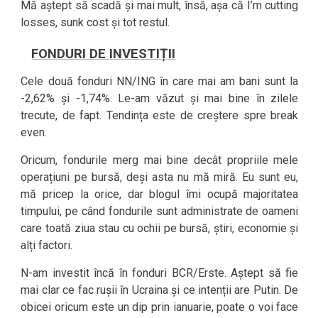
Mă aștept să scadă și mai mult, însă, așa că I’m cutting
losses, sunk cost și tot restul.
FONDURI DE INVESTIȚII
Cele două fonduri NN/ING în care mai am bani sunt la
-2,62% și -1,74%. Le-am văzut și mai bine în zilele
trecute, de fapt. Tendința este de creștere spre break
even.
Oricum, fondurile merg mai bine decât propriile mele
operațiuni pe bursă, deși asta nu mă miră. Eu sunt eu,
mă pricep la orice, dar blogul îmi ocupă majoritatea
timpului, pe când fondurile sunt administrate de oameni
care toată ziua stau cu ochii pe bursă, știri, economie și
alți factori.
N-am investit încă în fonduri BCR/Erste. Aștept să fie
mai clar ce fac rușii în Ucraina și ce intenții are Putin. De
obicei oricum este un dip prin ianuarie, poate o voi face