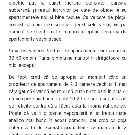
electric pus la punct, hidranți, generator, parcare
subterană și restul lucrurilor pe care de obicei le au
apartamentele noi și bine făcute. Ca valoare de piață,
normal că sunt mai scumpe decât cele vechi, iar pe
măsură ce clienții au tot mai multe opțiuni, cererea de
apartamente vechi scade.
Și va tot scădea. Vorbim de apartamente care au acum
30-50 de ani. Pur și simplu nu mai pot fi atrăgătoare, cu
mici excepții.
De fapt, cred că se apropie un moment când un
proprietar de apartament de 2-3 camere vechi ar fi mai
câștigat să-l vândă acum și să pună niște bani în plus și
să cumpere unul nou. Peste 10-20 de ani s-ar putea să
se felicite pentru că a făcut asta la momentul potrivit.
Poate că va fi o opinie nepopulară și ar trebui niște
analize mai bune în acest domeniu, dar cred că deja
putem vorbi de această posibilitate ca metodă de a
păstra valoarea apartamentului deținut.