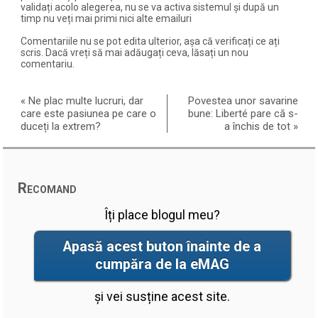
validați acolo alegerea, nu se va activa sistemul și după un
timp nu veți mai primi nici alte emailuri
Comentariile nu se pot edita ulterior, așa că verificați ce ați
scris. Dacă vreți să mai adăugați ceva, lăsați un nou
comentariu.
«
Ne plac multe lucruri, dar
Povestea unor savarine
care este pasiunea pe care o
bune: Liberté pare că s-
duceți la extrem?
a închis de tot
»
Recomand
Îți place blogul meu?
Apasă acest buton înainte de a
cumpăra de la eMAG
și vei susține acest site.