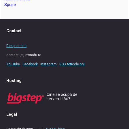
Spuse
Contact
Despre mine
contact [at] nwradu.ro
YouTube
·
Facebook
·
Instagram
·
RSS Articole noi
Hosting
Cine se ocupă de
serverul tău?
Legal