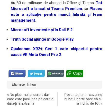
Au 60 de milioane de abonați la Office și Teams.
Tot
Microsoft a lansat și Teams Premium
, iar
Places
este o aplicație pentru muncă hibridă și team
management
.
Microsoft investește și în Dall-E 2
.
Truth Social ajunge în Google Play
.
Qualcomm XR2+ Gen 1 este chipsetul pentru
casca VR Meta Quest Pro 2
.
Etichete:
linkuri
«
Ne plac multe lucruri, dar
Povestea unor savarine
care este pasiunea pe care o
bune: Liberté pare că s-
duceți la extrem?
a închis de tot
»