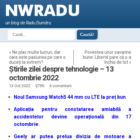
un blog de Radu Dumitru
«
Ne plac multe lucruri, dar
Povestea unor savarine
care este pasiunea pe care o
bune: Liberté pare că s-a
duceți la extrem?
închis de tot
»
Știrile zilei despre tehnologie – 13
octombrie 2022
13 Oct 2022 ·
ȘTIRI
·
6 comentarii
Noul Samsung Watch5 44 mm cu LTE la preț bun
.
Aplicația pentru constatarea amiabilă a
accidentelor devine operațională din 17
octombrie
.
Geely ar putea prelua divizia de motoare a