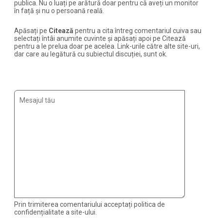
publica. Nu o luați pe arătură doar pentru că aveți un monitor
în față și nu o persoană reală.
Apăsați pe
Citează
pentru a cita întreg comentariul cuiva sau
selectați întâi anumite cuvinte și apăsați apoi pe Citează
pentru a le prelua doar pe acelea. Link-urile către alte site-uri,
dar care au legătură cu subiectul discuției, sunt ok.
Prin trimiterea comentariului acceptați politica de
confidențialitate a site-ului.