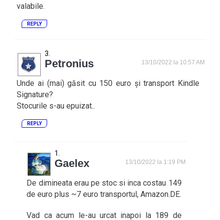
valabile.
REPLY
Petronius
13/10/2022 la 10:57 AM
Unde ai (mai) găsit cu 150 euro și transport Kindle
Signature?
Stocurile s-au epuizat..
REPLY
Gaelex
13/10/2022 la 1:19 PM
De dimineata erau pe stoc si inca costau 149
de euro plus ~7 euro transportul, Amazon.DE.
Vad ca acum le-au urcat inapoi la 189 de