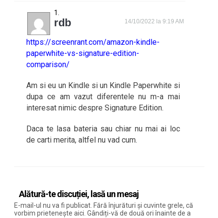
rdb
14/10/2022 la 9:19 AM
https://screenrant.com/amazon-kindle-
paperwhite-vs-signature-edition-
comparison/
Am si eu un Kindle si un Kindle Paperwhite si
dupa ce am vazut diferentele nu m-a mai
interesat nimic despre Signature Edition.
Daca te lasa bateria sau chiar nu mai ai loc
de carti merita, altfel nu vad cum.
Alătură-te discuției, lasă un mesaj
E-mail-ul nu va fi publicat. Fără înjurături și cuvinte grele, că
vorbim prietenește aici. Gândiți-vă de două ori înainte de a