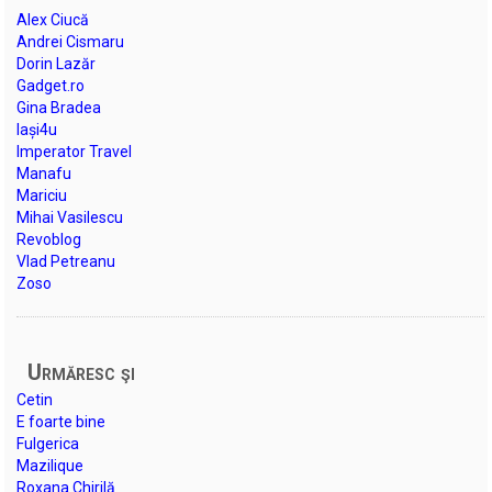
Alex Ciucă
Andrei Cismaru
Dorin Lazăr
Gadget.ro
Gina Bradea
Iași4u
Imperator Travel
Manafu
Mariciu
Mihai Vasilescu
Revoblog
Vlad Petreanu
Zoso
Urmăresc şi
Cetin
E foarte bine
Fulgerica
Mazilique
Roxana Chirilă