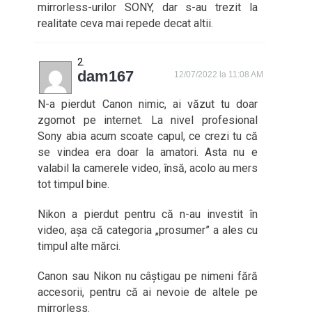
mirrorless-urilor SONY, dar s-au trezit la
realitate ceva mai repede decat altii.
dam167
12/07/2022 la 11:08 AM
N-a pierdut Canon nimic, ai văzut tu doar
zgomot pe internet. La nivel profesional
Sony abia acum scoate capul, ce crezi tu că
se vindea era doar la amatori. Asta nu e
valabil la camerele video, însă, acolo au mers
tot timpul bine.
Nikon a pierdut pentru că n-au investit în
video, așa că categoria „prosumer” a ales cu
timpul alte mărci.
Canon sau Nikon nu câștigau pe nimeni fără
accesorii, pentru că ai nevoie de altele pe
mirrorless.