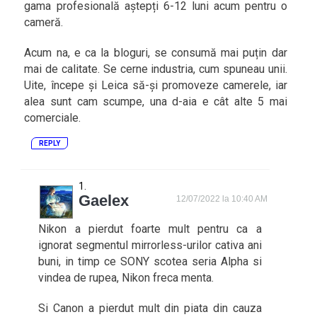
gama profesională aștepți 6-12 luni acum pentru o
cameră.
Acum na, e ca la bloguri, se consumă mai puțin dar
mai de calitate. Se cerne industria, cum spuneau unii.
Uite, începe și Leica să-și promoveze camerele, iar
alea sunt cam scumpe, una d-aia e cât alte 5 mai
comerciale.
REPLY
Gaelex
12/07/2022 la 10:40 AM
Nikon a pierdut foarte mult pentru ca a
ignorat segmentul mirrorless-urilor cativa ani
buni, in timp ce SONY scotea seria Alpha si
vindea de rupea, Nikon freca menta.
Si Canon a pierdut mult din piata din cauza