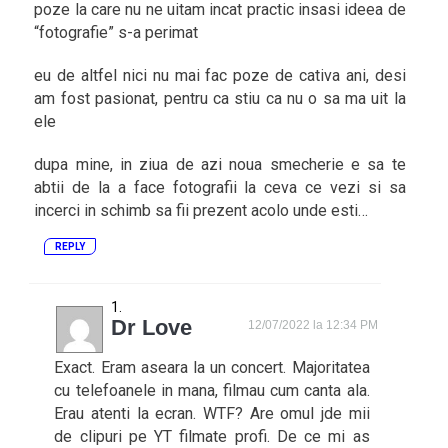
poze la care nu ne uitam incat practic insasi ideea de
“fotografie” s-a perimat
eu de altfel nici nu mai fac poze de cativa ani, desi
am fost pasionat, pentru ca stiu ca nu o sa ma uit la
ele
dupa mine, in ziua de azi noua smecherie e sa te
abtii de la a face fotografii la ceva ce vezi si sa
incerci in schimb sa fii prezent acolo unde esti…
REPLY
Dr Love
12/07/2022 la 12:34 PM
Exact. Eram aseara la un concert. Majoritatea
cu telefoanele in mana, filmau cum canta ala.
Erau atenti la ecran. WTF? Are omul jde mii
de clipuri pe YT filmate profi. De ce mi as