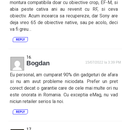
montura compatibila doar cu obiective crop, EF-M, si
abia peste cativa ani au revenit cu RF, si ceva
obiectiv. Acum incearca sa recupereze, dar Sony are
deja vreo 65 de obiective native, sau pe acolo, deci
va fi greu…
REPLY
Bogdan
15/07/2022 la 3:39 PM
Eu personal, am cumparat 90% din gadgeturi de afara
si nu am avut probleme niciodata. Prefer un pret
corect decat o garantie care de cele mai multe ori nu
este onorata in Romania. Cu exceptia eMag, nu vad
niciun retailer serios la noi.
REPLY