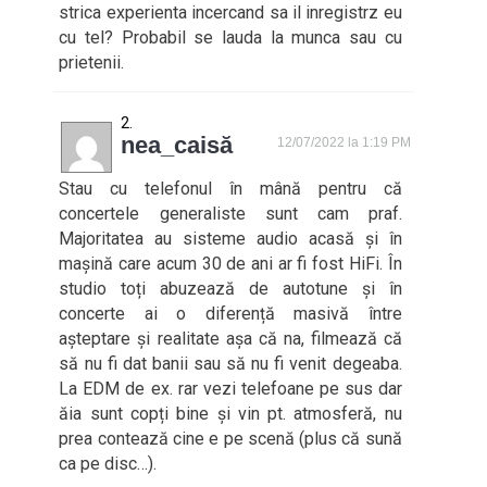
strica experienta incercand sa il inregistrz eu
cu tel? Probabil se lauda la munca sau cu
prietenii.
nea_caisă
12/07/2022 la 1:19 PM
Stau cu telefonul în mână pentru că
concertele generaliste sunt cam praf.
Majoritatea au sisteme audio acasă și în
mașină care acum 30 de ani ar fi fost HiFi. În
studio toți abuzează de autotune și în
concerte ai o diferență masivă între
așteptare și realitate așa că na, filmează că
să nu fi dat banii sau să nu fi venit degeaba.
La EDM de ex. rar vezi telefoane pe sus dar
ăia sunt copți bine și vin pt. atmosferă, nu
prea contează cine e pe scenă (plus că sună
ca pe disc…).