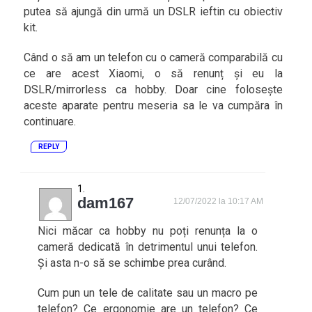
putea să ajungă din urmă un DSLR ieftin cu obiectiv
kit.
Când o să am un telefon cu o cameră comparabilă cu
ce are acest Xiaomi, o să renunț și eu la
DSLR/mirrorless ca hobby. Doar cine folosește
aceste aparate pentru meseria sa le va cumpăra în
continuare.
REPLY
dam167
12/07/2022 la 10:17 AM
Nici măcar ca hobby nu poți renunța la o
cameră dedicată în detrimentul unui telefon.
Și asta n-o să se schimbe prea curând.
Cum pun un tele de calitate sau un macro pe
telefon? Ce ergonomie are un telefon? Ce