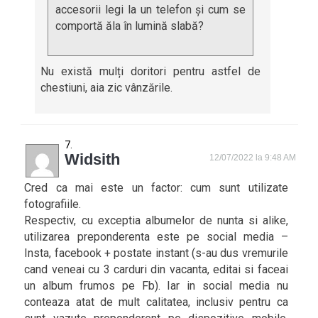
accesorii legi la un telefon și cum se
comportă ăla în lumină slabă?
Nu există mulți doritori pentru astfel de
chestiuni, aia zic vânzările.
Widsith
12/07/2022 la 9:48 AM
Cred ca mai este un factor: cum sunt utilizate
fotografiile.
Respectiv, cu exceptia albumelor de nunta si alike,
utilizarea preponderenta este pe social media –
Insta, facebook + postate instant (s-au dus vremurile
cand veneai cu 3 carduri din vacanta, editai si faceai
un album frumos pe Fb). Iar in social media nu
conteaza atat de mult calitatea, inclusiv pentru ca