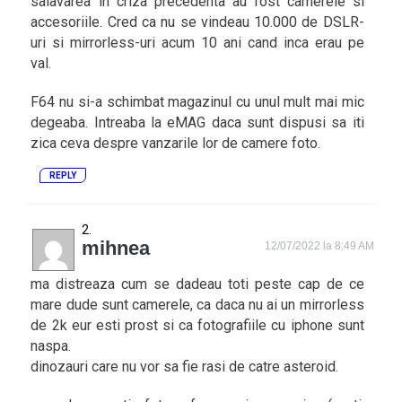
salavarea in criza precedenta au fost camerele si
accesoriile. Cred ca nu se vindeau 10.000 de DSLR-
uri si mirrorless-uri acum 10 ani cand inca erau pe
val.
F64 nu si-a schimbat magazinul cu unul mult mai mic
degeaba. Intreaba la eMAG daca sunt dispusi sa iti
zica ceva despre vanzarile lor de camere foto.
REPLY
mihnea
12/07/2022 la 8:49 AM
ma distreaza cum se dadeau toti peste cap de ce
mare dude sunt camerele, ca daca nu ai un mirrorless
de 2k eur esti prost si ca fotografiile cu iphone sunt
naspa.
dinozauri care nu vor sa fie rasi de catre asteroid.