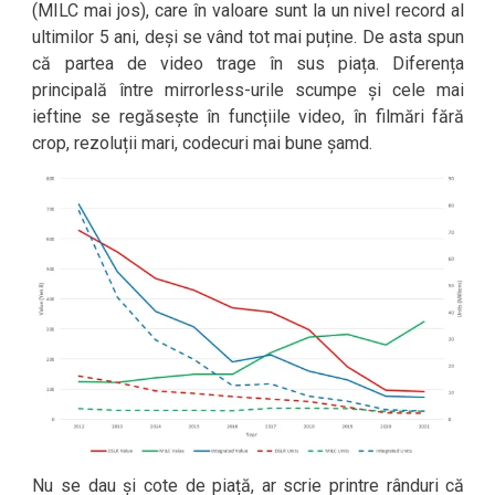
(MILC mai jos), care în valoare sunt la un nivel record al
ultimilor 5 ani, deși se vând tot mai puține. De asta spun
că partea de video trage în sus piața. Diferența
principală între mirrorless-urile scumpe și cele mai
ieftine se regăsește în funcțiile video, în filmări fără
crop, rezoluții mari, codecuri mai bune șamd.
Nu se dau și cote de piață, ar scrie printre rânduri că