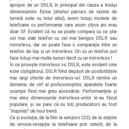
apropie de un DSLR, în principal din cauza a însăși
dimensiunilor fizice (drumul parcurs de razele de
lumină este cu totul altul), avem totuși modele de
telefoane cu performanțe care acum cîțiva ani erau
doar SF. Evident că nu se poate compara cu ce știe
cel mai slab telefon cu cel mai bengos DSLR sau
mirrorless, dar se poate face o comparație între un
telefon de top și un mirrorless. Ori cu un telefon pot
face totuși mai multe lucruri decît cu un mirrorless !
În ce privește mirrorless vs DSLR, este evident cine
este cîștigătorul, DSLR fiind depășit de posibilitățile
mai largi oferite de mirrorless-uri. DSLR rămîne un
domeniu de vîrf al profesioniștilor, aparatele foarte
scumpe fiind mai greu accesibile. Performanțele și
mai ales dimensiunile mirrorless-urilor le-au făcut
populare, și se pare că nu toți producătorii au fost
“inspirați” de noul trend.
Ca și evoluție, de la film la senzorii CCD, de la stațiile
de emisie-recepție la telefoane prin satelit, de la