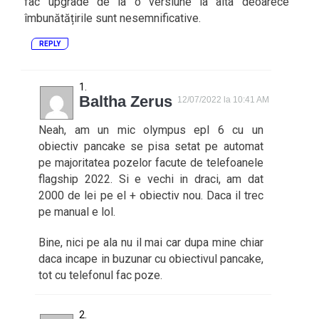
fac upgrade de la o versiune la alta deoarece
îmbunătățirile sunt nesemnificative.
REPLY
Baltha Zerus
12/07/2022 la 10:41 AM
Neah, am un mic olympus epl 6 cu un
obiectiv pancake se pisa setat pe automat
pe majoritatea pozelor facute de telefoanele
flagship 2022. Si e vechi in draci, am dat
2000 de lei pe el + obiectiv nou. Daca il trec
pe manual e lol.
Bine, nici pe ala nu il mai car dupa mine chiar
daca incape in buzunar cu obiectivul pancake,
tot cu telefonul fac poze.