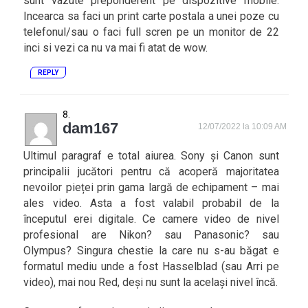
sunt vazute preponderent pe dispozitive mobile.
Incearca sa faci un print carte postala a unei poze cu
telefonul/sau o faci full scren pe un monitor de 22
inci si vezi ca nu va mai fi atat de wow.
REPLY
dam167
12/07/2022 la 10:09 AM
Ultimul paragraf e total aiurea. Sony și Canon sunt
principalii jucători pentru că acoperă majoritatea
nevoilor pieței prin gama largă de echipament – mai
ales video. Asta a fost valabil probabil de la
începutul erei digitale. Ce camere video de nivel
profesional are Nikon? sau Panasonic? sau
Olympus? Singura chestie la care nu s-au băgat e
formatul mediu unde a fost Hasselblad (sau Arri pe
video), mai nou Red, deși nu sunt la același nivel încă.