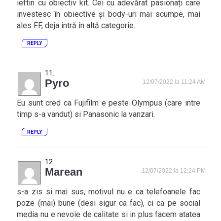
ieftin cu obiectiv kit. Cei cu adevărat pasionați care
investesc în obiective și body-uri mai scumpe, mai
ales FF, deja intră în altă categorie.
REPLY
Pyro
12/07/2022 la 11:24 AM
Eu sunt cred ca Fujifilm e peste Olympus (care intre
timp s-a vandut) si Panasonic la vanzari.
REPLY
Marean
12/07/2022 la 12:24 PM
s-a zis si mai sus, motivul nu e ca telefoanele fac
poze (mai) bune (desi sigur ca fac), ci ca pe social
media nu e nevoie de calitate si in plus facem atatea