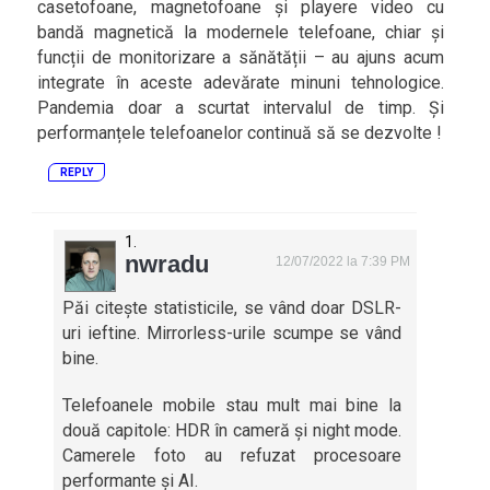
casetofoane, magnetofoane și playere video cu
bandă magnetică la modernele telefoane, chiar și
funcții de monitorizare a sănătății – au ajuns acum
integrate în aceste adevărate minuni tehnologice.
Pandemia doar a scurtat intervalul de timp. Și
performanțele telefoanelor continuă să se dezvolte !
REPLY
nwradu
12/07/2022 la 7:39 PM
Păi citește statisticile, se vând doar DSLR-
uri ieftine. Mirrorless-urile scumpe se vând
bine.
Telefoanele mobile stau mult mai bine la
două capitole: HDR în cameră și night mode.
Camerele foto au refuzat procesoare
performante și AI.