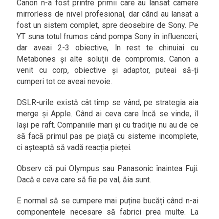
Canon n-a fost printre primii care au lansat camere
mirrorless de nivel profesional, dar când au lansat a
fost un sistem complet, spre deosebire de Sony. Pe
YT suna totul frumos când pompa Sony în influenceri,
dar aveai 2-3 obiective, în rest te chinuiai cu
Metabones și alte soluții de compromis. Canon a
venit cu corp, obiective și adaptor, puteai să-ți
cumperi tot ce aveai nevoie.
DSLR-urile există cât timp se vând, pe strategia aia
merge și Apple. Când ai ceva care încă se vinde, îl
lași pe raft. Companiile mari și cu tradiție nu au de ce
să facă primul pas pe piață cu sisteme incomplete,
ci așteaptă să vadă reacția pieței.
Observ că pui Olympus sau Panasonic înaintea Fuji.
Dacă e ceva care să fie pe val, ăia sunt.
E normal să se cumpere mai puține bucăți când n-ai
componentele necesare să fabrici prea multe. La