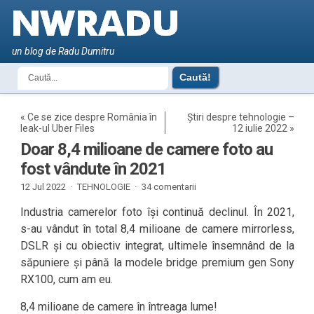
un blog de Radu Dumitru
«
Ce se zice despre România în
Știri despre tehnologie –
leak-ul Uber Files
12 iulie 2022
»
Doar 8,4 milioane de camere foto au
fost vândute în 2021
12 Jul 2022 ·
TEHNOLOGIE
·
34 comentarii
Industria camerelor foto își continuă declinul. În 2021,
s-au vândut în total 8,4 milioane de camere mirrorless,
DSLR și cu obiectiv integrat, ultimele însemnând de la
săpuniere și până la modele bridge premium gen Sony
RX100, cum am eu.
8,4 milioane de camere în întreaga lume!