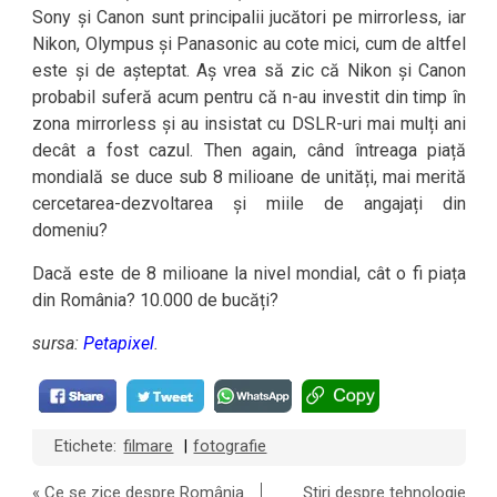
Sony și Canon sunt principalii jucători pe mirrorless, iar
Nikon, Olympus și Panasonic au cote mici, cum de altfel
este și de așteptat. Aș vrea să zic că Nikon și Canon
probabil suferă acum pentru că n-au investit din timp în
zona mirrorless și au insistat cu DSLR-uri mai mulți ani
decât a fost cazul. Then again, când întreaga piață
mondială se duce sub 8 milioane de unități, mai merită
cercetarea-dezvoltarea și miile de angajați din
domeniu?
Dacă este de 8 milioane la nivel mondial, cât o fi piața
din România? 10.000 de bucăți?
sursa:
Petapixel
.
Etichete:
filmare
fotografie
|
«
Ce se zice despre România
Știri despre tehnologie