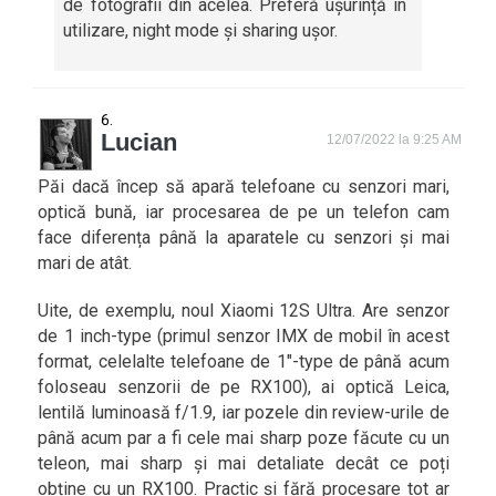
de fotografii din acelea. Preferă ușurință în
utilizare, night mode și sharing ușor.
Lucian
12/07/2022 la 9:25 AM
Păi dacă încep să apară telefoane cu senzori mari,
optică bună, iar procesarea de pe un telefon cam
face diferența până la aparatele cu senzori și mai
mari de atât.
Uite, de exemplu, noul Xiaomi 12S Ultra. Are senzor
de 1 inch-type (primul senzor IMX de mobil în acest
format, celelalte telefoane de 1″-type de până acum
foloseau senzorii de pe RX100), ai optică Leica,
lentilă luminoasă f/1.9, iar pozele din review-urile de
până acum par a fi cele mai sharp poze făcute cu un
teleon, mai sharp și mai detaliate decât ce poți
obține cu un RX100. Practic și fără procesare tot ar