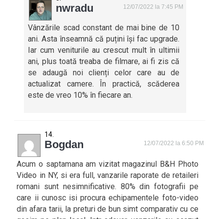
nwradu
12/07/2022 la 7:45 PM
Vânzările scad constant de mai bine de 10
ani. Asta înseamnă că puțini își fac upgrade.
Iar cum veniturile au crescut mult în ultimii
ani, plus toată treaba de filmare, ai fi zis că
se adaugă noi clienți celor care au de
actualizat camere. În practică, scăderea
este de vreo 10% în fiecare an.
Bogdan
12/07/2022 la 6:50 PM
Acum o saptamana am vizitat magazinul B&H Photo
Video in NY, si era full, vanzarile raporate de retaileri
romani sunt nesimnificative. 80% din fotografii pe
care ii cunosc isi procura echipamentele foto-video
din afara tarii, la preturi de bun simt comparativ cu ce