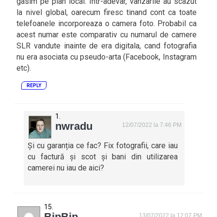
gasim pe plan local. Intr-adevar, vanzarile au scazut
la nivel global, oarecum firesc tinand cont ca toate
telefoanele incorporeaza o camera foto. Probabil ca
acest numar este comparativ cu numarul de camere
SLR vandute inainte de era digitala, cand fotografia
nu era asociata cu pseudo-arta (Facebook, Instagram
etc).
REPLY
nwradu
12/07/2022 la 7:46 PM
Și cu garanția ce fac? Fix fotografii, care iau
cu factură și scot și bani din utilizarea
camerei nu iau de aici?
BipBip
13/07/2022 la 12:07 PM