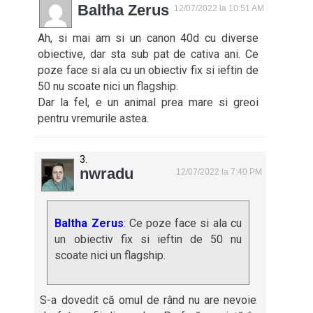
Baltha Zerus
12/07/2022 la 10:51 AM
Ah, si mai am si un canon 40d cu diverse
obiective, dar sta sub pat de cativa ani. Ce
poze face si ala cu un obiectiv fix si ieftin de
50 nu scoate nici un flagship.
Dar la fel, e un animal prea mare si greoi
pentru vremurile astea.
nwradu
12/07/2022 la 7:40 PM
Baltha Zerus
: Ce poze face si ala cu
un obiectiv fix si ieftin de 50 nu
scoate nici un flagship.
S-a dovedit că omul de rând nu are nevoie