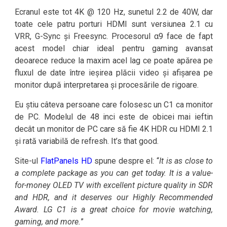
Ecranul este tot 4K @ 120 Hz, sunetul 2.2 de 40W, dar
toate cele patru porturi HDMI sunt versiunea 2.1 cu
VRR, G-Sync și Freesync. Procesorul α9 face de fapt
acest model chiar ideal pentru gaming avansat
deoarece reduce la maxim acel lag ce poate apărea pe
fluxul de date între ieșirea plăcii video și afișarea pe
monitor după interpretarea și procesările de rigoare.
Eu știu câteva persoane care folosesc un C1 ca monitor
de PC. Modelul de 48 inci este de obicei mai ieftin
decât un monitor de PC care să fie 4K HDR cu HDMI 2.1
și rată variabilă de refresh. It’s that good.
Site-ul
FlatPanels HD
spune despre el: “
It is as close to
a complete package as you can get today. It is a value-
for-money OLED TV with excellent picture quality in SDR
and HDR, and it deserves our Highly Recommended
Award. LG C1 is a great choice for movie watching,
gaming, and more.
”