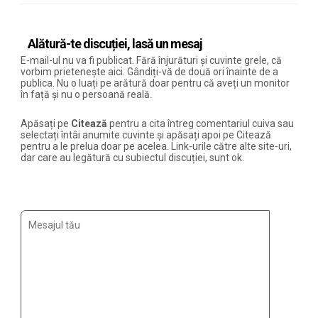
Alătură-te discuției, lasă un mesaj
E-mail-ul nu va fi publicat. Fără înjurături și cuvinte grele, că
vorbim prietenește aici. Gândiți-vă de două ori înainte de a
publica. Nu o luați pe arătură doar pentru că aveți un monitor
în față și nu o persoană reală.
Apăsați pe
Citează
pentru a cita întreg comentariul cuiva sau
selectați întâi anumite cuvinte și apăsați apoi pe Citează
pentru a le prelua doar pe acelea. Link-urile către alte site-uri,
dar care au legătură cu subiectul discuției, sunt ok.