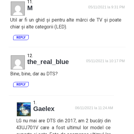
M
05/11/2021 la 9:31 PM
Util ar fi un ghid și pentru alte mărci de TV și poate
chiar și alte categorii (LED).
REPLY
the_real_blue
05/11/2021 la 10:17 PM
Bine, bine, dar au DTS?
REPLY
Gaelex
06/11/2021 la 11:24 AM
LG nu mai are DTS din 2017, am 2 bucăți din
43UJ701V care a fost ultimul lor model ce