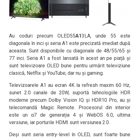
Au coduri precum OLED55
A1
3LA, unde 55 este
diagonala în inci și seria A1 este precizată imediat după
aceasta. Sunt disponibile cu diagonale de 48/55/65 și
77 inci. Seria A1 a fost lansată în acest an pe piață și
sunt televizoare OLED bune pentru urmărit televiziune
clasică, Netflix și YouTube, dar nu și gaming.
Televizoarele A1 au ecran 4K la refresh maxim 60 Hz,
sunet 2.0 canale de 20W, suportă tehnologiile HDR
moderne precum Dolby Vision IQ și HDR10 Pro, au și
telecomandă Magic Remote. Procesorul din interior
este un α7 de generația 4 și WebOS 6.0, ultima
versiune, iar porturile HDMI sunt versiunea 2.0.
Deși sunt seria entry-level în OLED, sunt foarte bune