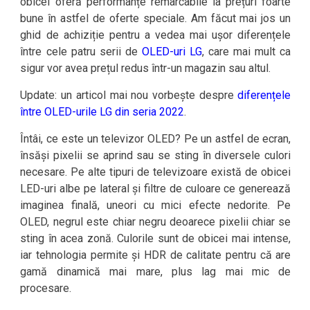
obicei oferă performanțe remarcabile la prețuri foarte
bune în astfel de oferte speciale. Am făcut mai jos un
ghid de achiziție pentru a vedea mai ușor diferențele
între cele patru serii de
OLED-uri LG
, care mai mult ca
sigur vor avea prețul redus într-un magazin sau altul.
Update: un articol mai nou vorbește despre
diferențele
între OLED-urile LG din seria 2022
.
Întâi, ce este un televizor OLED? Pe un astfel de ecran,
însăși pixelii se aprind sau se sting în diversele culori
necesare. Pe alte tipuri de televizoare există de obicei
LED-uri albe pe lateral și filtre de culoare ce generează
imaginea finală, uneori cu mici efecte nedorite. Pe
OLED, negrul este chiar negru deoarece pixelii chiar se
sting în acea zonă. Culorile sunt de obicei mai intense,
iar tehnologia permite și HDR de calitate pentru că are
gamă dinamică mai mare, plus lag mai mic de
procesare.