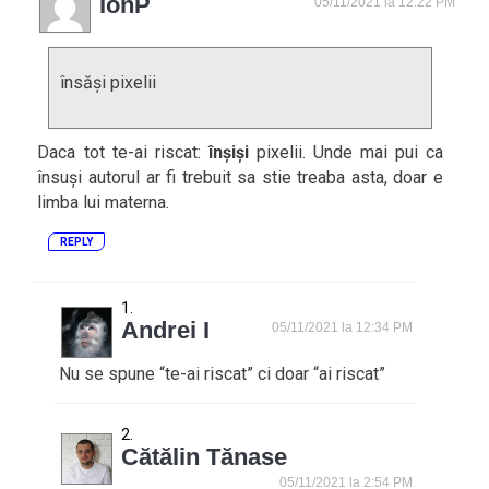
IonP
05/11/2021 la 12:22 PM
însăși pixelii
Daca tot te-ai riscat:
înșiși
pixelii. Unde mai pui ca
însuși autorul ar fi trebuit sa stie treaba asta, doar e
limba lui materna.
REPLY
Andrei I
05/11/2021 la 12:34 PM
Nu se spune “te-ai riscat” ci doar “ai riscat”
Cătălin Tănase
05/11/2021 la 2:54 PM