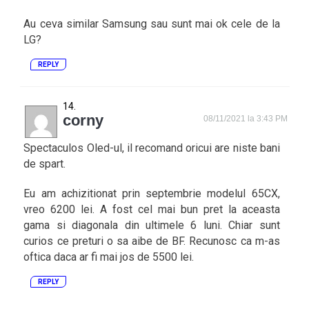
Au ceva similar Samsung sau sunt mai ok cele de la
LG?
REPLY
corny
08/11/2021 la 3:43 PM
Spectaculos Oled-ul, il recomand oricui are niste bani
de spart.
Eu am achizitionat prin septembrie modelul 65CX,
vreo 6200 lei. A fost cel mai bun pret la aceasta
gama si diagonala din ultimele 6 luni. Chiar sunt
curios ce preturi o sa aibe de BF. Recunosc ca m-as
oftica daca ar fi mai jos de 5500 lei.
REPLY