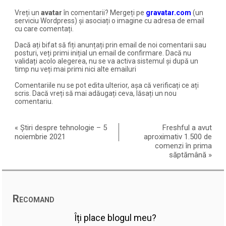
Vreți un
avatar
în comentarii? Mergeți pe
gravatar.com
(un
serviciu Wordpress) și asociați o imagine cu adresa de email
cu care comentați.
Dacă ați bifat să fiți anunțați prin email de noi comentarii sau
posturi, veți primi inițial un email de confirmare. Dacă nu
validați acolo alegerea, nu se va activa sistemul și după un
timp nu veți mai primi nici alte emailuri
Comentariile nu se pot edita ulterior, așa că verificați ce ați
scris. Dacă vreți să mai adăugați ceva, lăsați un nou
comentariu.
«
Știri despre tehnologie – 5
Freshful a avut
noiembrie 2021
aproximativ 1.500 de
comenzi în prima
săptămână
»
Recomand
Îți place blogul meu?