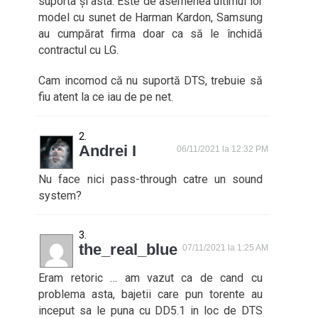
suporta și asta. Este de asemenea ultimul lor
model cu sunet de Harman Kardon, Samsung
au cumpărat firma doar ca să le închidă
contractul cu LG.
Cam incomod că nu suportă DTS, trebuie să
fiu atent la ce iau de pe net.
Andrei I
06/11/2021 la 12:32 PM
Nu face nici pass-through catre un sound
system?
the_real_blue
07/11/2021 la 1:25 AM
Eram retoric … am vazut ca de cand cu
problema asta, bajetii care pun torente au
inceput sa le puna cu DD5.1 in loc de DTS