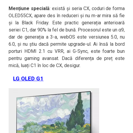
Mențiune specială
: există și seria CX, coduri de forma
OLED55CX, apare des în reduceri și nu m-ar mira să fie
și la Black Friday. Este practic generația anterioară
seriei C1, dar 90% la fel de bună. Procesorul este un α9,
dar de generația a 3-a, webOS este versiunea 5.0, nu
6.0, și nu știu dacă permite upgrade-ul. Ai însă la bord
porturi HDMI 2.1 cu VRR, ai G-Sync, este foarte bun
pentru gaming avansat. Dacă diferența de preț este
mică, luați C1 în loc de CX, desigur.
LG OLED G1