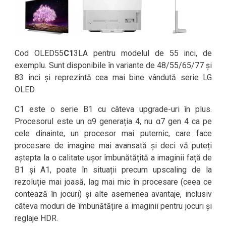
Cod OLED55
C1
3LA pentru modelul de 55 inci, de
exemplu. Sunt disponibile în variante de 48/55/65/77 și
83 inci și reprezintă cea mai bine vândută serie LG
OLED.
C1 este o serie B1 cu câteva upgrade-uri în plus.
Procesorul este un α9 generația 4, nu α7 gen 4 ca pe
cele dinainte, un procesor mai puternic, care face
procesare de imagine mai avansată și deci vă puteți
aștepta la o calitate ușor îmbunătățită a imaginii față de
B1 și A1, poate în situații precum upscaling de la
rezoluție mai joasă, lag mai mic în procesare (ceea ce
contează în jocuri) și alte asemenea avantaje, inclusiv
câteva moduri de îmbunătățire a imaginii pentru jocuri și
reglaje HDR.