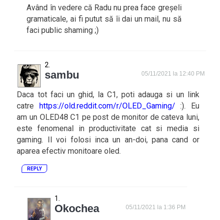
Având în vedere că Radu nu prea face greșeli
gramaticale, ai fi putut să îi dai un mail, nu să
faci public shaming ;)
sambu
05/11/2021 la 12:40 PM
Daca tot faci un ghid, la C1, poti adauga si un link
catre
https://old.reddit.com/r/OLED_Gaming/
:). Eu
am un OLED48 C1 pe post de monitor de cateva luni,
este fenomenal in productivitate cat si media si
gaming. Il voi folosi inca un an-doi, pana cand or
aparea efectiv monitoare oled.
REPLY
Okochea
05/11/2021 la 1:36 PM