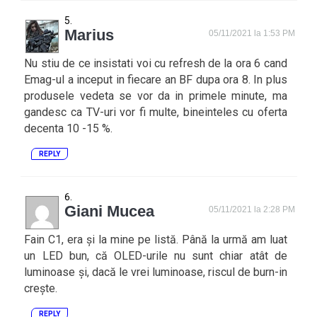
Marius
05/11/2021 la 1:53 PM
Nu stiu de ce insistati voi cu refresh de la ora 6 cand
Emag-ul a inceput in fiecare an BF dupa ora 8. In plus
produsele vedeta se vor da in primele minute, ma
gandesc ca TV-uri vor fi multe, bineinteles cu oferta
decenta 10 -15 %.
REPLY
Giani Mucea
05/11/2021 la 2:28 PM
Fain C1, era și la mine pe listă. Până la urmă am luat
un LED bun, că OLED-urile nu sunt chiar atât de
luminoase și, dacă le vrei luminoase, riscul de burn-in
crește.
REPLY