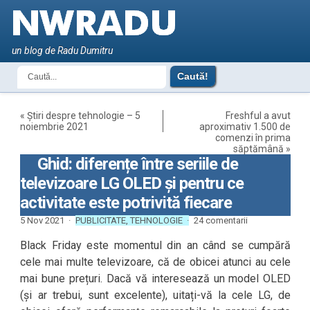
un blog de Radu Dumitru
«
Știri despre tehnologie – 5
Freshful a avut
noiembrie 2021
aproximativ 1.500 de
comenzi în prima
săptămână
»
Ghid: diferențe între seriile de
televizoare LG OLED și pentru ce
activitate este potrivită fiecare
5 Nov 2021 ·
PUBLICITATE
,
TEHNOLOGIE
·
24 comentarii
Black Friday este momentul din an când se cumpără
cele mai multe televizoare, că de obicei atunci au cele
mai bune prețuri. Dacă vă interesează un model OLED
(și ar trebui, sunt excelente), uitați-vă la cele LG, de