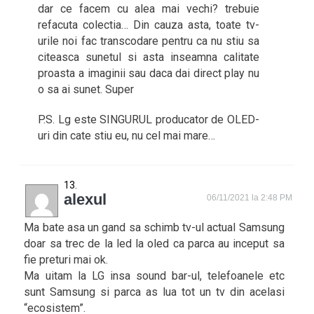
dar ce facem cu alea mai vechi? trebuie
refacuta colectia… Din cauza asta, toate tv-
urile noi fac transcodare pentru ca nu stiu sa
citeasca sunetul si asta inseamna calitate
proasta a imaginii sau daca dai direct play nu
o sa ai sunet. Super
P.S. Lg este SINGURUL producator de OLED-
uri din cate stiu eu, nu cel mai mare…
alexul
06/11/2021 la 2:48 PM
Ma bate asa un gand sa schimb tv-ul actual Samsung
doar sa trec de la led la oled ca parca au inceput sa
fie preturi mai ok.
Ma uitam la LG insa sound bar-ul, telefoanele etc
sunt Samsung si parca as lua tot un tv din acelasi
“ecosistem”.