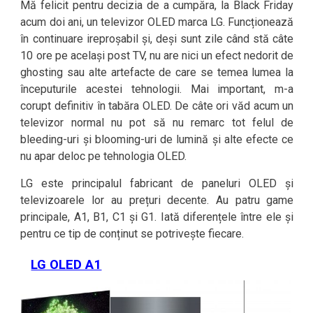
Mă felicit pentru decizia de a cumpăra, la Black Friday
acum doi ani, un televizor OLED marca LG. Funcționează
în continuare ireproșabil și, deși sunt zile când stă câte
10 ore pe același post TV, nu are nici un efect nedorit de
ghosting sau alte artefacte de care se temea lumea la
începuturile acestei tehnologii. Mai important, m-a
corupt definitiv în tabăra OLED. De câte ori văd acum un
televizor normal nu pot să nu remarc tot felul de
bleeding-uri și blooming-uri de lumină și alte efecte ce
nu apar deloc pe tehnologia OLED.
LG este principalul fabricant de paneluri OLED și
televizoarele lor au prețuri decente. Au patru game
principale, A1, B1, C1 și G1. Iată diferențele între ele și
pentru ce tip de conținut se potrivește fiecare.
LG OLED A1