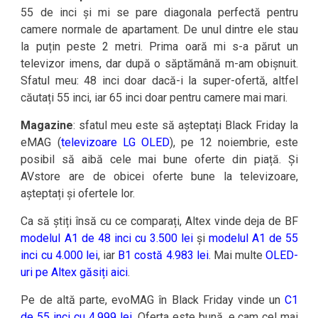
55 de inci și mi se pare diagonala perfectă pentru
camere normale de apartament. De unul dintre ele stau
la puțin peste 2 metri. Prima oară mi s-a părut un
televizor imens, dar după o săptămână m-am obișnuit.
Sfatul meu: 48 inci doar dacă-i la super-ofertă, altfel
căutați 55 inci, iar 65 inci doar pentru camere mai mari.
Magazine
: sfatul meu este să așteptați Black Friday la
eMAG (
televizoare LG OLED
), pe 12 noiembrie, este
posibil să aibă cele mai bune oferte din piață. Și
AVstore are de obicei oferte bune la televizoare,
așteptați și ofertele lor.
Ca să știți însă cu ce comparați, Altex vinde deja de BF
modelul A1 de 48 inci cu 3.500 lei
și
modelul A1 de 55
inci cu 4.000 lei
, iar
B1 costă 4.983 lei
. Mai multe
OLED-
uri pe Altex găsiți aici
.
Pe de altă parte, evoMAG în Black Friday vinde un
C1
de 55 inci cu 4.999 lei
. Oferta este bună, e cam cel mai