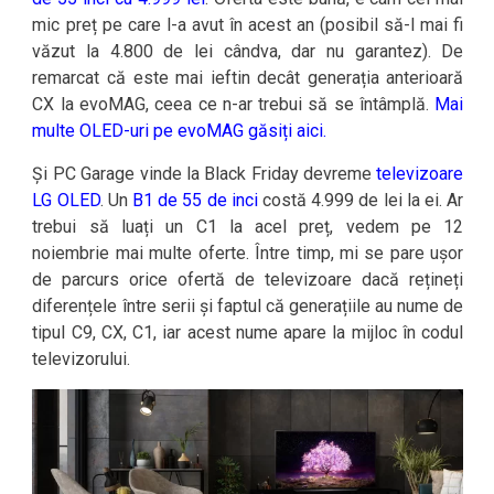
mic preț pe care l-a avut în acest an (posibil să-l mai fi
văzut la 4.800 de lei cândva, dar nu garantez). De
remarcat că este mai ieftin decât generația anterioară
CX la evoMAG, ceea ce n-ar trebui să se întâmplă.
Mai
multe OLED-uri pe evoMAG găsiți aici.
Și PC Garage vinde la Black Friday devreme
televizoare
LG OLED
. Un
B1 de 55 de inci
costă 4.999 de lei la ei. Ar
trebui să luați un C1 la acel preț, vedem pe 12
noiembrie mai multe oferte. Între timp, mi se pare ușor
de parcurs orice ofertă de televizoare dacă rețineți
diferențele între serii și faptul că generațiile au nume de
tipul C9, CX, C1, iar acest nume apare la mijloc în codul
televizorului.