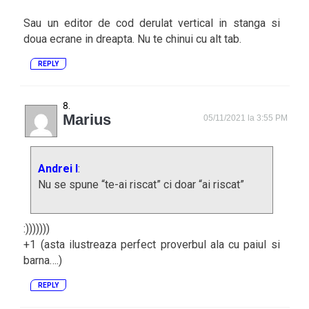
Sau un editor de cod derulat vertical in stanga si
doua ecrane in dreapta. Nu te chinui cu alt tab.
REPLY
Marius
05/11/2021 la 3:55 PM
Andrei I
:
Nu se spune “te-ai riscat” ci doar “ai riscat”
:)))))))
+1 (asta ilustreaza perfect proverbul ala cu paiul si
barna….)
REPLY