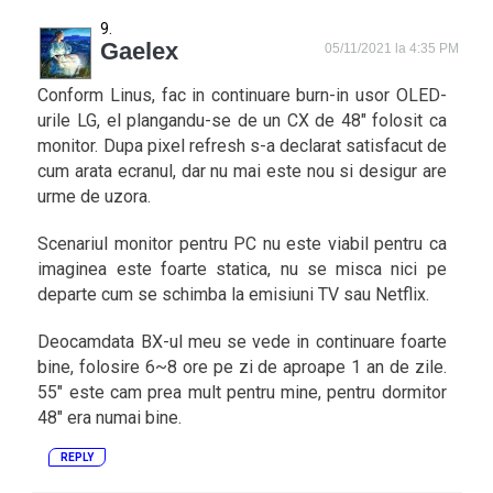
Gaelex
05/11/2021 la 4:35 PM
Conform Linus, fac in continuare burn-in usor OLED-
urile LG, el plangandu-se de un CX de 48″ folosit ca
monitor. Dupa pixel refresh s-a declarat satisfacut de
cum arata ecranul, dar nu mai este nou si desigur are
urme de uzora.
Scenariul monitor pentru PC nu este viabil pentru ca
imaginea este foarte statica, nu se misca nici pe
departe cum se schimba la emisiuni TV sau Netflix.
Deocamdata BX-ul meu se vede in continuare foarte
bine, folosire 6~8 ore pe zi de aproape 1 an de zile.
55″ este cam prea mult pentru mine, pentru dormitor
48″ era numai bine.
REPLY