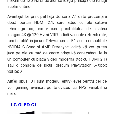
maxim de 120 Hz și de aici se leagă principalele funcții
suplimentare.
Avantajul lor principal față de seria A1 este prezența a
două porturi HDMI 2.1, care aduc cu ele câteva
tehnologii noi, printre care posibilitatea de a afișa
imagini 4K @ 120 Hz și VRR, adică variable refresh rate,
funcție utilă în jocuri. Televizoarele B1 sunt compatibile
NVIDIA G-Sync și AMD Freesync, adică vă veți putea
juca pe ele cu rată de cadre adaptivă conectându-le la
un computer cu placă video modernă (tot cu HDMI 2.1)
sau o consolă de jocuri precum PlayStation 5/Xbox
Series X.
Altfel spus, B1 sunt modelul entry-level pentru cei ce
vor gaming avansat pe televizor, cu FPS variabil și
mare.
LG OLED C1