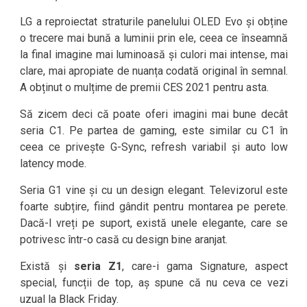
LG a reproiectat straturile panelului OLED Evo și obține
o trecere mai bună a luminii prin ele, ceea ce înseamnă
la final imagine mai luminoasă și culori mai intense, mai
clare, mai apropiate de nuanța codată original în semnal.
A obținut o mulțime de premii CES 2021 pentru asta.
Să zicem deci că poate oferi imagini mai bune decât
seria C1. Pe partea de gaming, este similar cu C1 în
ceea ce privește G-Sync, refresh variabil și auto low
latency mode.
Seria G1 vine și cu un design elegant. Televizorul este
foarte subțire, fiind gândit pentru montarea pe perete.
Dacă-l vreți pe suport, există unele elegante, care se
potrivesc într-o casă cu design bine aranjat.
Există și
seria Z1
, care-i gama Signature, aspect
special, funcții de top, aș spune că nu ceva ce vezi
uzual la Black Friday.