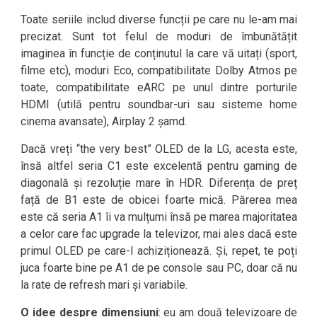
Toate seriile includ diverse funcții pe care nu le-am mai
precizat. Sunt tot felul de moduri de îmbunătățit
imaginea în funcție de conținutul la care vă uitați (sport,
filme etc), moduri Eco, compatibilitate Dolby Atmos pe
toate, compatibilitate eARC pe unul dintre porturile
HDMI (utilă pentru soundbar-uri sau sisteme home
cinema avansate), Airplay 2 șamd.
Dacă vreți “the very best” OLED de la LG, acesta este,
însă altfel seria C1 este excelentă pentru gaming de
diagonală și rezoluție mare în HDR. Diferența de preț
față de B1 este de obicei foarte mică. Părerea mea
este că seria A1 îi va mulțumi însă pe marea majoritatea
a celor care fac upgrade la televizor, mai ales dacă este
primul OLED pe care-l achiziționează. Și, repet, te poți
juca foarte bine pe A1 de pe console sau PC, doar că nu
la rate de refresh mari și variabile.
O idee despre dimensiuni
: eu am două televizoare de