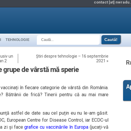
contact [at] nwradu.
I
TEHNOLOGIE
lusiv un
Știri despre tehnologie – 16 septembrie
an 2
2021
»
R
e grupe de vârstă mă sperie
A
vaccinați în fiecare categorie de vârstă din România.
? Bătrânii de frică? Tinerii pentru că au mai mare
unță astfel de date sau cel puțin eu nu le-am găsit.
DC, European Centre for Disease Control, iar ECDC-ul
la zi și face
grafice cu vaccinările în Europa
(jucați-vă