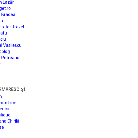
n Lazăr
get.ro
a Bradea
4u
rator Travel
afu
ciu
i Vasilescu
oblog
d Petreanu
o
rmăresc şi
n
arte bine
erica
lique
na Chirilă
se