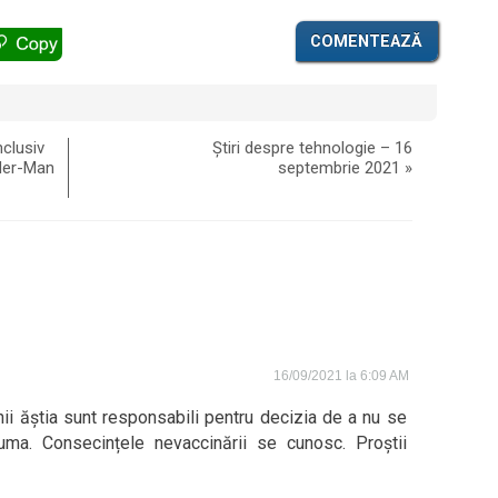
COMENTEAZĂ
clusiv
Știri despre tehnologie – 16
ider-Man
septembrie 2021
»
16/09/2021 la 6:09 AM
i ăștia sunt responsabili pentru decizia de a nu se
uma. Consecințele nevaccinării se cunosc. Proștii