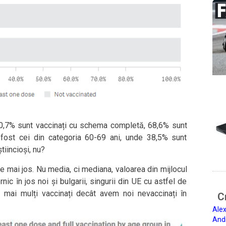
30,7% sunt vaccinați cu schema completă, 68,6% sunt
u fost cei din categoria 60-69 ani, unde 38,5% sunt
tiincioși, nu?
 mai jos. Nu media, ci mediana, valoarea din mijlocul
nic în jos noi și bulgarii, singurii din UE cu astfel de
l mai mulți vaccinați decât avem noi nevaccinați în
Ci
Alex
And