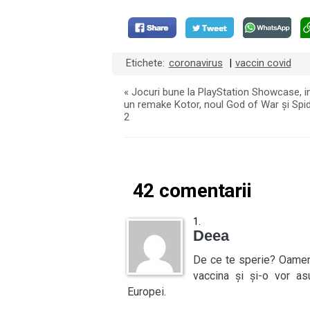
Etichete:
coronavirus
vaccin covid
|
«
Jocuri bune la PlayStation Showcase, in
un remake Kotor, noul God of War și Sp
2
42 comentarii
Deea
De ce te sperie? Oameni
vaccina și și-o vor as
Europei.