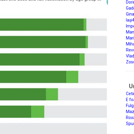
Dori
Gad
Gin
Iași
Impe
Man
Mari
Miha
Rev
Vla
Zos
U
Ceti
E fo
Fulg
Mazi
Roxa
Spu