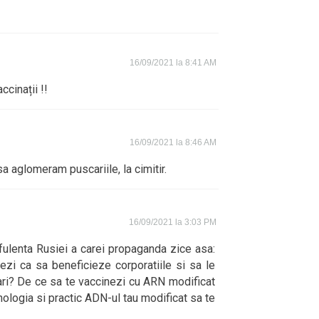
16/09/2021 la 8:41 AM
cinații !!
16/09/2021 la 8:46 AM
sa aglomeram puscariile, la cimitir.
16/09/2021 la 3:03 PM
fulenta Rusiei a carei propaganda zice asa:
ezi ca sa beneficieze corporatiile si sa le
lari? De ce sa te vaccinezi cu ARN modificat
ologia si practic ADN-ul tau modificat sa te