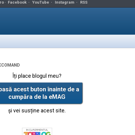
ro ·
Facebook
·
YouTube
·
Instagram
·
RSS
ecomand
Îți place blogul meu?
pasă acest buton înainte de a
cumpăra de la eMAG
și vei susține acest site.