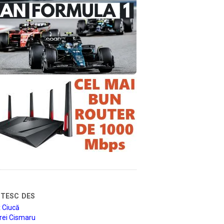
tesc des
 Ciucă
rei Cismaru