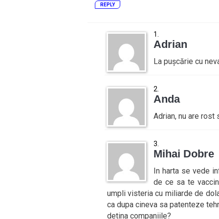
REPLY
Adrian
La pușcărie cu nevac
Anda
Adrian, nu are rost 
Mihai Dobre
In harta se vede in
de ce sa te vaccin
umpli visteria cu miliarde de do
ca dupa cineva sa patenteze tehn
detina companiile?