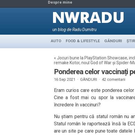
Despre mine
un blog de Radu Dumitru
AUTO
FOOD & LIFESTYLE
GÂNDURI
ȘTIR
«
Jocuri bune la PlayStation Showcase, inc
remake Kotor, noul God of War și Spider-M
Ponderea celor vaccinați p
16 Sep 2021 ·
GÂNDURI
·
42 comentarii
Eram curios care este ponderea celor 
Cine a fost mai cu spor la vaccinare
încredere în vaccinuri?
Nu știam pentru că statul român nu an
Statul român le raportează însă la EC
are un site pe care pune toate datele 