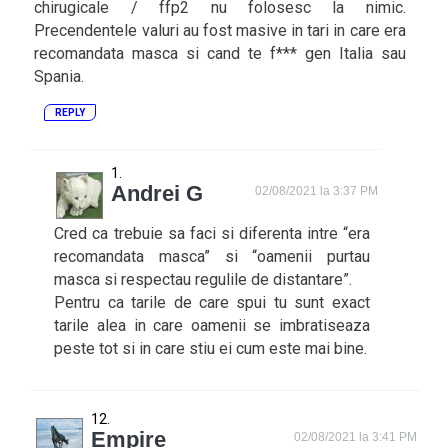
chirugicale / ffp2 nu folosesc la nimic.
Precendentele valuri au fost masive in tari in care era
recomandata masca si cand te f*** gen Italia sau
Spania.
REPLY
Andrei G
02/08/2021 la 3:37 PM
Cred ca trebuie sa faci si diferenta intre “era
recomandata masca” si “oamenii purtau
masca si respectau regulile de distantare”.
Pentru ca tarile de care spui tu sunt exact
tarile alea in care oamenii se imbratiseaza
peste tot si in care stiu ei cum este mai bine.
Empire
02/08/2021 la 3:41 PM