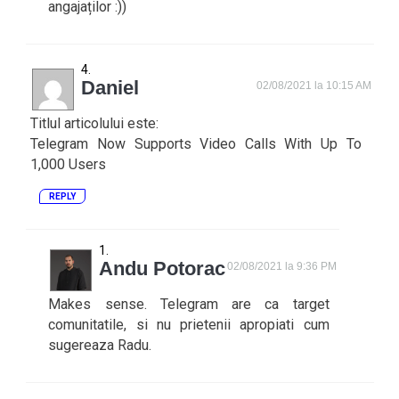
angajaților :))
Daniel
02/08/2021 la 10:15 AM
Titlul articolului este:
Telegram Now Supports Video Calls With Up To
1,000 Users
REPLY
Andu Potorac
02/08/2021 la 9:36 PM
Makes sense. Telegram are ca target
comunitatile, si nu prietenii apropiati cum
sugereaza Radu.