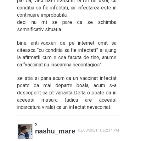
pai da, vaccinatii transmit la fel de usor, cu
conditia sa fie infectati, iar infectarea este in
continuare improbabila.
deci nu mi se pare ca se schimba
semnificativ situatia.
bine, anti-vaxxeri de pe internet omit sa
citeasca “cu conditia sa fie infectati” si ajung
la afirmatii cum e cea facuta de tine, anume
ca “vaccinat nu inseamna necontagios”.
se stia si pana acum ca un vaccinat infectat
poate da mai departe boala, acum s-a
descoperit ca pt varianta Delta o poate da in
aceeasi masura (adica are aceeasi
incarcatura virala) ca un infectat nevaccinat.
nashu_mare
02/08/2021 la 12:37 PM