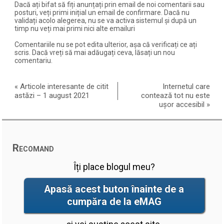
Dacă ați bifat să fiți anunțați prin email de noi comentarii sau
posturi, veți primi inițial un email de confirmare. Dacă nu
validați acolo alegerea, nu se va activa sistemul și după un
timp nu veți mai primi nici alte emailuri
Comentariile nu se pot edita ulterior, așa că verificați ce ați
scris. Dacă vreți să mai adăugați ceva, lăsați un nou
comentariu.
«
Articole interesante de citit
Internetul care
astăzi – 1 august 2021
contează tot nu este
ușor accesibil
»
Recomand
Îți place blogul meu?
Apasă acest buton înainte de a
cumpăra de la eMAG