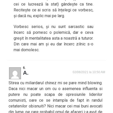
cei ce lucrează la stat) gândește ca tine.
Recitește ce ai scris să înțelegi ce vorbesc,
și dacă nu, explic mai pe larg.
Vorbesc serios, și nu sunt sarcastic sau
încerc să pornesc o polemică, dar e ceva
greșit în mentalitatea asta a noastră a tuturor.
Din care mai am și eu dar încerc zilnic s-o
mai domolesc.
A.
02/08/2021 la 10:50 AM
Stirea cu miliardarul chinez mi se pare mind blowing.
Daca nici macar un om cu o asemenea influenta si
putere nu poate scapa de opresiunile liderilor
comunisti, oare ce se intampla de fapt in randul
cetatenilor obisnuiti? Nici macar cei mai buni avocati
din lume, pe care probabil omul de afaceri i-a avut de