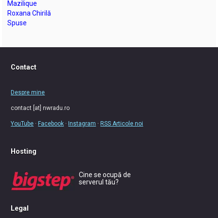
Mazilique
Roxana Chirilă
Spuse
Contact
Despre mine
contact [at] nwradu.ro
YouTube
·
Facebook
·
Instagram
·
RSS Articole noi
Hosting
Cine se ocupă de
serverul tău?
Legal