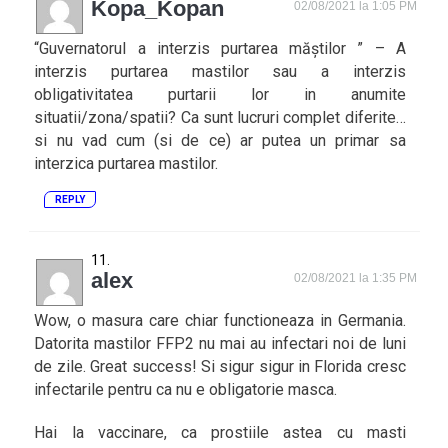
Kopa_Kopan
02/08/2021 la 1:05 PM
“Guvernatorul a interzis purtarea măștilor ” – A
interzis purtarea mastilor sau a interzis
obligativitatea purtarii lor in anumite
situatii/zona/spatii? Ca sunt lucruri complet diferite…
si nu vad cum (si de ce) ar putea un primar sa
interzica purtarea mastilor.
REPLY
alex
02/08/2021 la 1:35 PM
Wow, o masura care chiar functioneaza in Germania.
Datorita mastilor FFP2 nu mai au infectari noi de luni
de zile. Great success! Si sigur sigur in Florida cresc
infectarile pentru ca nu e obligatorie masca.
Hai la vaccinare, ca prostiile astea cu masti