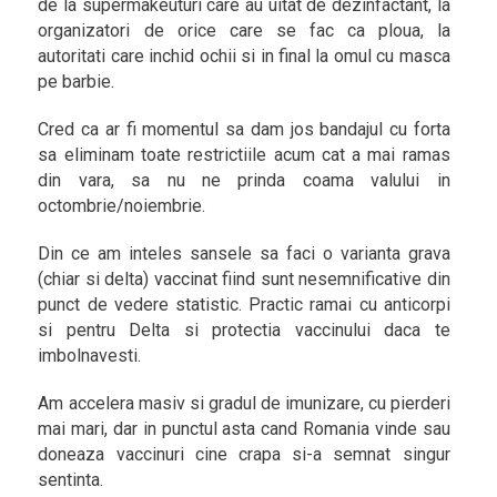
de la supermakeuturi care au uitat de dezinfactant, la
organizatori de orice care se fac ca ploua, la
autoritati care inchid ochii si in final la omul cu masca
pe barbie.
Cred ca ar fi momentul sa dam jos bandajul cu forta
sa eliminam toate restrictiile acum cat a mai ramas
din vara, sa nu ne prinda coama valului in
octombrie/noiembrie.
Din ce am inteles sansele sa faci o varianta grava
(chiar si delta) vaccinat fiind sunt nesemnificative din
punct de vedere statistic. Practic ramai cu anticorpi
si pentru Delta si protectia vaccinului daca te
imbolnavesti.
Am accelera masiv si gradul de imunizare, cu pierderi
mai mari, dar in punctul asta cand Romania vinde sau
doneaza vaccinuri cine crapa si-a semnat singur
sentinta.