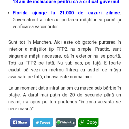
18 ani de închisoare pentru că a criticat guvernul
.
Florida ajunge la 21.000 de cazuri zilnice
.
Guvernatorul a interzis purtarea măștilor și parcă și
verificarea vaccinărilor.
Sunt tot în Munchen. Aici este obligatorie purtarea în
interior a măștilor tip FFP2, nu simple. Practic, sunt
singurele măști necesare, că în exterior nu se poartă.
Toți au FFP2 pe față. Nu sub nas, pe față. E foarte
ciudat să vezi un metrou întreg cu astfel de măști
avansate pe față, dar așa este normal aici.
La un moment dat a intrat un om cu masca sub bărbie în
stație. A durat mai puțin de 20 de secunde până un
neamț i-a spus pe ton prietenos “în zona aceasta se
cere mască”.