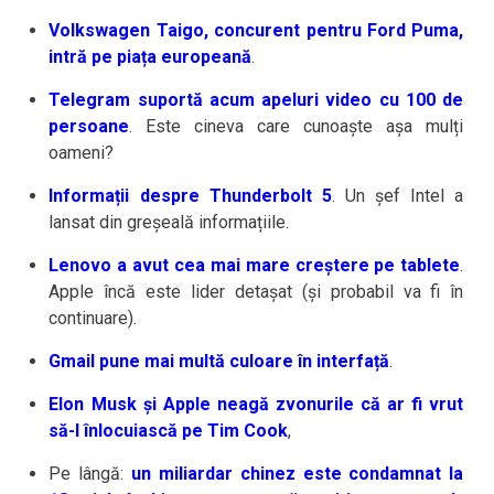
Volkswagen Taigo, concurent pentru Ford Puma,
intră pe piața europeană
.
Telegram suportă acum apeluri video cu 100 de
persoane
. Este cineva care cunoaște așa mulți
oameni?
Informații despre Thunderbolt 5
. Un șef Intel a
lansat din greșeală informațiile.
Lenovo a avut cea mai mare creștere pe tablete
.
Apple încă este lider detașat (și probabil va fi în
continuare).
Gmail pune mai multă culoare în interfață
.
Elon Musk și Apple neagă zvonurile că ar fi vrut
să-l înlocuiască pe Tim Cook
,
Pe lângă:
un miliardar chinez este condamnat la