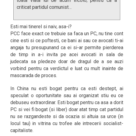
toata viata lui de acum incolo, pentru ca a
criticat partidul comunist…
Esti mai tinerel si naiv, asa-i?
PCC face exact ce trebuie sa faca un PC, nu tine cont
cine esti si ce poftesti, ce bani ai sau ce avocati ti-ai
angaja tu presupunand ca ei si-ar permite pierderea
de timp in a-i invita pe acei avocati in sala de
judecata sa pledeze doar de dragul de a se auzi
vorbind pentru ca verdictul e luat cu mult inainte de
mascarada de proces.
In China nu esti bogat pentru ca esti destept, ai
speculat o oportunitate sau ai organizat stiu eu ce
debuseu extraordinar. Esti bogat pentru ca asa a dorit
PC si vei fi bogat (si liber) doar atat timp cat partidul
nu se razgandeste si da ocazia si altuia sa urce (in
locul tau) in vitrina cu trofee ale intrecerii socialist-
capitaliste.