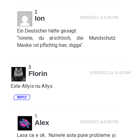
Ion
02/08/2021 la 6:38 PM
Ein Deutscher hätte gesagt:
“Ionete, du arschloch, die Mundschutz
Maske ist pflichtig hier, digga”.
Florin
02/08/2021 la 10:03 AM
Este Allyis nu Allys .
REPLY
Alex
03/08/2021 la 8:36 PM
Lasa ca e ok.. Numele asta pune probleme și