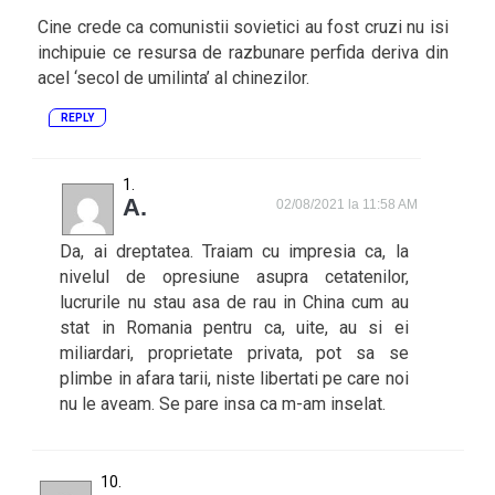
Cine crede ca comunistii sovietici au fost cruzi nu isi
inchipuie ce resursa de razbunare perfida deriva din
acel ‘secol de umilinta’ al chinezilor.
REPLY
A.
02/08/2021 la 11:58 AM
Da, ai dreptatea. Traiam cu impresia ca, la
nivelul de opresiune asupra cetatenilor,
lucrurile nu stau asa de rau in China cum au
stat in Romania pentru ca, uite, au si ei
miliardari, proprietate privata, pot sa se
plimbe in afara tarii, niste libertati pe care noi
nu le aveam. Se pare insa ca m-am inselat.