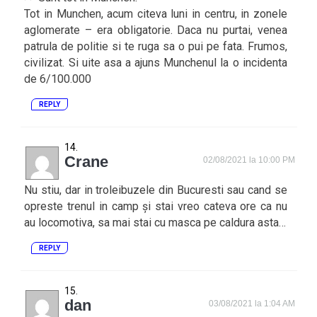
Tot in Munchen, acum citeva luni in centru, in zonele
aglomerate – era obligatorie. Daca nu purtai, venea
patrula de politie si te ruga sa o pui pe fata. Frumos,
civilizat. Si uite asa a ajuns Munchenul la o incidenta
de 6/100.000
REPLY
Crane
02/08/2021 la 10:00 PM
Nu stiu, dar in troleibuzele din Bucuresti sau cand se
opreste trenul in camp și stai vreo cateva ore ca nu
au locomotiva, sa mai stai cu masca pe caldura asta…
REPLY
dan
03/08/2021 la 1:04 AM