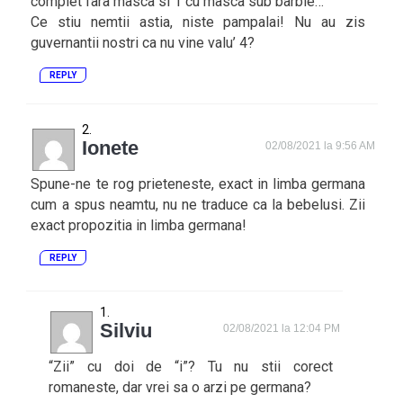
complet fara masca si 1 cu masca sub barbie…
Ce stiu nemtii astia, niste pampalai! Nu au zis
guvernantii nostri ca nu vine valu’ 4?
REPLY
Ionete
02/08/2021 la 9:56 AM
Spune-ne te rog prieteneste, exact in limba germana
cum a spus neamtu, nu ne traduce ca la bebelusi. Zii
exact propozitia in limba germana!
REPLY
Silviu
02/08/2021 la 12:04 PM
“Zii” cu doi de “i”? Tu nu stii corect
romaneste, dar vrei sa o arzi pe germana?