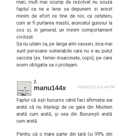
mari, mult mai scump de rezolvat nu scuza
faptul ca ne e lene sa depunem si acest
minim de efort ce tine de noi, ca cetateni,
cum ar fi purtarea mastii, aruncatul gunoiul la
cos si, in general, un minim comportament
civilizat.
Sa nu uitam ca, pe langa anti-vaxxeri, inca mai
sunt persoane vulnerabile care nu s-au putut
vaccina (ex. femei insarcinate, copii), pe care
avem obligatia sa ii protejam.
manu144x
03/08/2021 la 5:46 PM
Faptul că ești bucuros când faci afirmația aia
arată că nu înțelegi de ce gara din Muchen
arată cum arată, și cea din București arată
cum arată.
Pentru că o mare parte din țară (și 99% din