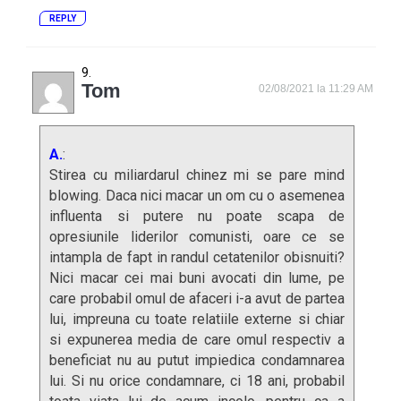
REPLY
Tom
02/08/2021 la 11:29 AM
A.
:
Stirea cu miliardarul chinez mi se pare mind
blowing. Daca nici macar un om cu o asemenea
influenta si putere nu poate scapa de
opresiunile liderilor comunisti, oare ce se
intampla de fapt in randul cetatenilor obisnuiti?
Nici macar cei mai buni avocati din lume, pe
care probabil omul de afaceri i-a avut de partea
lui, impreuna cu toate relatiile externe si chiar
si expunerea media de care omul respectiv a
beneficiat nu au putut impiedica condamnarea
lui. Si nu orice condamnare, ci 18 ani, probabil