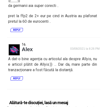
da germanii aia super corecti ..
pret la ffp2 de 2+ eur pe cind in Austria au plafonat
pretul la 60 de eurocenti ..
REPLY
Alex
03/08/2021 la 8:26 PM
A dat-o bine agenția cu articolul ala despre Allyis, nu
e articol plătit de Allyis:)) … Dar da, mare parte din
tranzacționare a fost făcută la distanță.
REPLY
Alătură-te discuției, lasă un mesaj