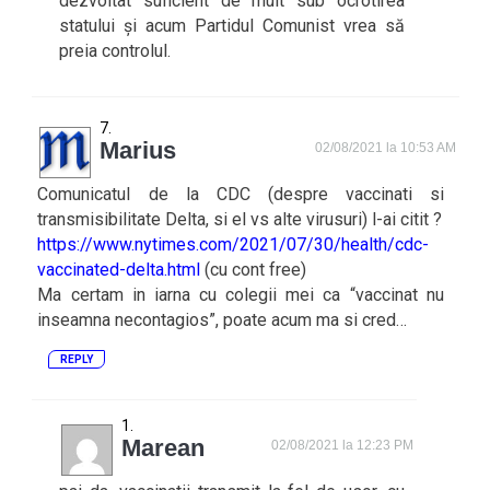
dezvoltat suficient de mult sub ocrotirea
statului și acum Partidul Comunist vrea să
preia controlul.
Marius
02/08/2021 la 10:53 AM
Comunicatul de la CDC (despre vaccinati si
transmisibilitate Delta, si el vs alte virusuri) l-ai citit ?
https://www.nytimes.com/2021/07/30/health/cdc-
vaccinated-delta.html
(cu cont free)
Ma certam in iarna cu colegii mei ca “vaccinat nu
inseamna necontagios”, poate acum ma si cred…
REPLY
Marean
02/08/2021 la 12:23 PM