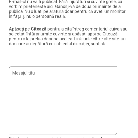
E-mail-ul nu va fi publicat. Fără înjurături și cuvinte grele, că
vorbim prietenește aici. Gândiți-vă de două ori înainte de a
publica. Nu o luați pe arătură doar pentru că aveți un monitor
în față și nu o persoană reală.
Apăsați pe
Citează
pentru a cita întreg comentariul cuiva sau
selectați întâi anumite cuvinte și apăsați apoi pe Citează
pentru a le prelua doar pe acelea. Link-urile către alte site-uri,
dar care au legătură cu subiectul discuției, sunt ok.