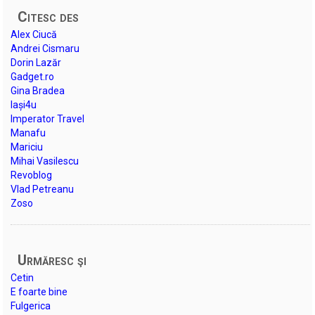
Citesc des
Alex Ciucă
Andrei Cismaru
Dorin Lazăr
Gadget.ro
Gina Bradea
Iași4u
Imperator Travel
Manafu
Mariciu
Mihai Vasilescu
Revoblog
Vlad Petreanu
Zoso
Urmăresc şi
Cetin
E foarte bine
Fulgerica