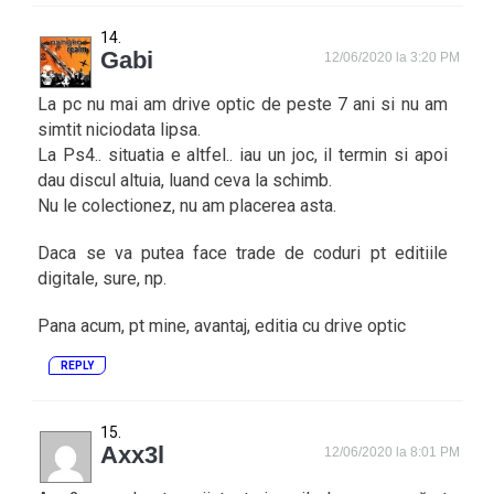
Gabi
12/06/2020 la 3:20 PM
La pc nu mai am drive optic de peste 7 ani si nu am
simtit niciodata lipsa.
La Ps4.. situatia e altfel.. iau un joc, il termin si apoi
dau discul altuia, luand ceva la schimb.
Nu le colectionez, nu am placerea asta.
Daca se va putea face trade de coduri pt editiile
digitale, sure, np.
Pana acum, pt mine, avantaj, editia cu drive optic
REPLY
Axx3l
12/06/2020 la 8:01 PM