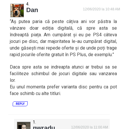
Dan
12/06/2020 la 10:48 AM
“Aș putea paria că peste câțiva ani vor păstra la
vânzare doar ediția digitală, că spre asta se
îndreaptă piața. Am cumpărat și eu pe PS4 câteva
jocuri pe disc, dar majoritatea le-au cumpărat digital,
unde găsești mai repede oferte și de unde poți trage
rapid jocurile oferite gratuit în PS Plus, de exemplu.”
Daca spre asta se indreapta atunci ar trebui sa se
faciliteze schimbul de jocuri digitale sau vanzarea
lor.
Eu unul momenta prefer varianta disc pentru ca pot
face schimb cu alte titluri.
REPLY
nwradu
12/06/2020 la 11:00 AM