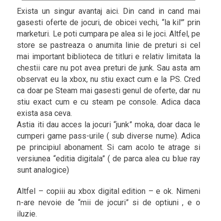
Exista un singur avantaj aici. Din cand in cand mai
gasesti oferte de jocuri, de obicei vechi, “la kil'” prin
marketuri. Le poti cumpara pe alea si le joci. Altfel, pe
store se pastreaza o anumita linie de preturi si cel
mai important biblioteca de titluri e relativ limitata la
chestii care nu pot avea preturi de junk. Sau asta am
observat eu la xbox, nu stiu exact cum e la PS. Cred
ca doar pe Steam mai gasesti genul de oferte, dar nu
stiu exact cum e cu steam pe console. Adica daca
exista asa ceva.
Astia iti dau acces la jocuri “junk” moka, doar daca le
cumperi game pass-urile ( sub diverse nume). Adica
pe principiul abonament. Si cam acolo te atrage si
versiunea “editia digitala” ( de parca alea cu blue ray
sunt analogice)
Altfel – copiii au xbox digital edition – e ok. Nimeni
n-are nevoie de “mii de jocuri” si de optiuni , e o
iluzie.