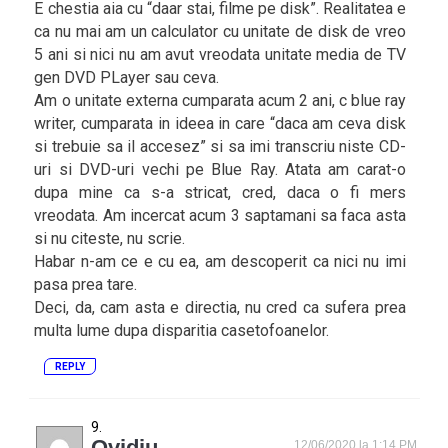
E chestia aia cu “daar stai, filme pe disk”. Realitatea e
ca nu mai am un calculator cu unitate de disk de vreo
5 ani si nici nu am avut vreodata unitate media de TV
gen DVD PLayer sau ceva.
Am o unitate externa cumparata acum 2 ani, c blue ray
writer, cumparata in ideea in care “daca am ceva disk
si trebuie sa il accesez” si sa imi transcriu niste CD-
uri si DVD-uri vechi pe Blue Ray. Atata am carat-o
dupa mine ca s-a stricat, cred, daca o fi mers
vreodata. Am incercat acum 3 saptamani sa faca asta
si nu citeste, nu scrie.
Habar n-am ce e cu ea, am descoperit ca nici nu imi
pasa prea tare.
Deci, da, cam asta e directia, nu cred ca sufera prea
multa lume dupa disparitia casetofoanelor.
REPLY
Ovidiu
12/06/2020 la 1:14 PM