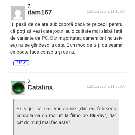
dam167
12/06/2020 la 11:15 AM
Îți pasă de ce are sub capotă dacă te pricepi, pentru
că poți să vezi care jocuri au o calitate mai slabă față
de variante de PC. Dar majoritatea oamenilor (inclusiv
eu) nu se gândesc la asta. E un mod de a-ți da seama
ce poate face consola și ce nu.
REPLY
Catalinx
12/06/2020 la 11:55 AM
Și sigur că unii vor spune „dar eu folosesc
consola ca să mă uit la filme pe Blu-ray”, dar
cât de mulți mai fac asta?