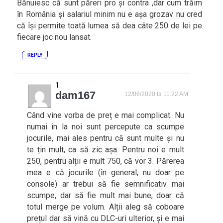
Bănuiesc că sunt păreri pro și contra ,dar cum trăim
în România și salariul minim nu e așa grozav nu cred
că își permite toată lumea să dea câte 250 de lei pe
fiecare joc nou lansat.
REPLY
dam167
12/06/2020 la 11:22 AM
Când vine vorba de preț e mai complicat. Nu
numai în la noi sunt percepute ca scumpe
jocurile, mai ales pentru că sunt multe și nu
te țin mult, ca să zic așa. Pentru noi e mult
250, pentru alții e mult 750, că vor 3. Părerea
mea e că jocurile (în general, nu doar pe
console) ar trebui să fie semnificativ mai
scumpe, dar să fie mult mai bune, doar că
totul merge pe volum. Alții aleg să coboare
prețul dar să vină cu DLC-uri ulterior, și e mai