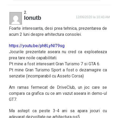
Ionutb
12/06/2020 la 10:40 AM
Foarte interesanta, desi prea tehnica, prezentarea de
acum 2 luni despre arhitectura consolei.
https://youtu.be/ph8LyNIT9sg
Jocurile prezentate aseara nu cred ca exploateaza
prea tare noile capabilitati.
Pt mine a fost interesant Gran Turismo 7 si GTA 6.
Pt mine Gran Turismo Sport a fost o dezamagire ca
senzatie (incomparabil cu Asseto Corsa)
Am ramas fermecat de DriveClub, un joc care se
compara ca grafica cu ce am vazut aseara in demo-ul
GT7.
Ma astept ca peste 3-4 ani sa apara jocuri cu
adevarat dezvoltate pe arhitectura ps5.