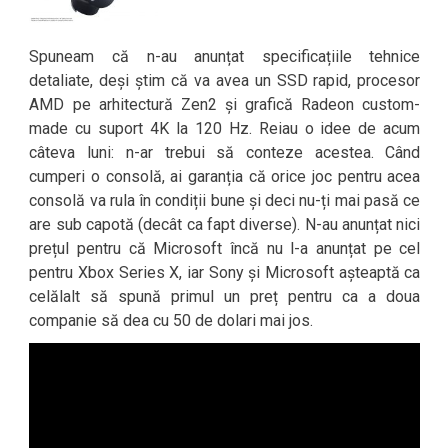
Spuneam că n-au anunțat specificațiile tehnice
detaliate, deși știm că va avea un SSD rapid, procesor
AMD pe arhitectură Zen2 și grafică Radeon custom-
made cu suport 4K la 120 Hz. Reiau o idee de acum
câteva luni: n-ar trebui să conteze acestea. Când
cumperi o consolă, ai garanția că orice joc pentru acea
consolă va rula în condiții bune și deci nu-ți mai pasă ce
are sub capotă (decât ca fapt diverse). N-au anunțat nici
prețul pentru că Microsoft încă nu l-a anunțat pe cel
pentru Xbox Series X, iar Sony și Microsoft așteaptă ca
celălalt să spună primul un preț pentru ca a doua
companie să dea cu 50 de dolari mai jos.