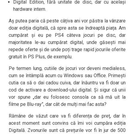
Digital Edition, fără unitate de disc, dar cu același
hardware intern.
Aș putea paria că peste câțiva ani vor păstra la vânzare
doar ediția digitală, că spre asta se îndreaptă piața. Am
cumpărat și eu pe PS4 câteva jocuri pe disc, dar
majoritatea le-au cumpărat digital, unde găsești mai
repede oferte și de unde poți trage rapid jocurile oferite
gratuit în PS Plus, de exemplu.
Pe termen lung, cutiile de jocuri vor deveni medialess,
cum se întâmplă acum cu Windows sau Office. Primești
cutia ca să o dai cadou cuiva, dar înăuntru va fi doar un
cod de activare a download-ului digital. Și sigur că unii
vor spune „dar eu folosesc consola ca să mă uit la
filme pe Blu-ray”, dar cât de mulți mai fac asta?
Rămâne de văzut care va fi diferența de preț, dar în
acest moment sunt convins că îmi voi cumpăra ediția
Digitală. Zvonurile sunt că prețurile vor fi în jur de 500