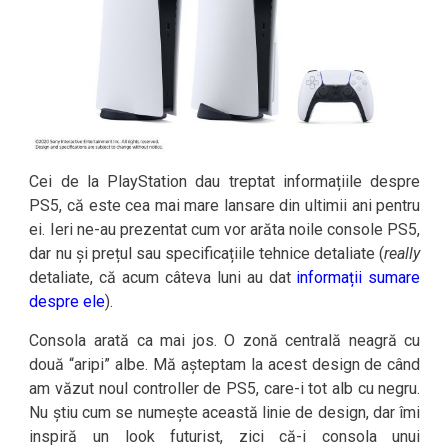
Cei de la PlayStation dau treptat informațiile despre
PS5, că este cea mai mare lansare din ultimii ani pentru
ei. Ieri ne-au prezentat cum vor arăta noile console PS5,
dar nu și prețul sau specificațiile tehnice detaliate (
really
detaliate, că acum câteva luni au dat
informații sumare
despre ele
).
Consola arată ca mai jos. O zonă centrală neagră cu
două “aripi” albe. Mă așteptam la acest design de când
am văzut noul controller de PS5, care-i tot alb cu negru.
Nu știu cum se numește această linie de design, dar îmi
inspiră un look futurist, zici că-i consola unui