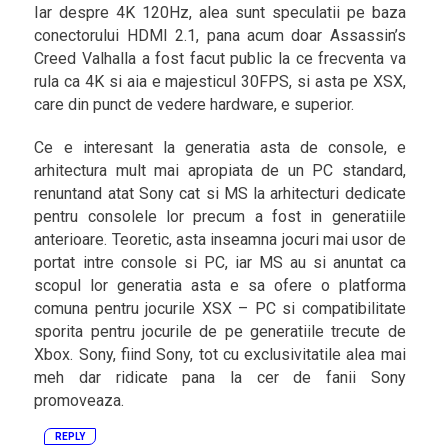
Iar despre 4K 120Hz, alea sunt speculatii pe baza
conectorului HDMI 2.1, pana acum doar Assassin’s
Creed Valhalla a fost facut public la ce frecventa va
rula ca 4K si aia e majesticul 30FPS, si asta pe XSX,
care din punct de vedere hardware, e superior.
Ce e interesant la generatia asta de console, e
arhitectura mult mai apropiata de un PC standard,
renuntand atat Sony cat si MS la arhitecturi dedicate
pentru consolele lor precum a fost in generatiile
anterioare. Teoretic, asta inseamna jocuri mai usor de
portat intre console si PC, iar MS au si anuntat ca
scopul lor generatia asta e sa ofere o platforma
comuna pentru jocurile XSX – PC si compatibilitate
sporita pentru jocurile de pe generatiile trecute de
Xbox. Sony, fiind Sony, tot cu exclusivitatile alea mai
meh dar ridicate pana la cer de fanii Sony
promoveaza.
REPLY