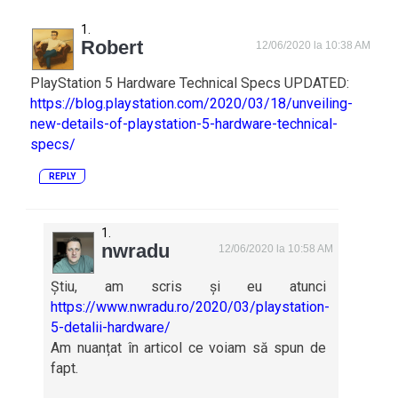
Robert
12/06/2020 la 10:38 AM
PlayStation 5 Hardware Technical Specs UPDATED:
https://blog.playstation.com/2020/03/18/unveiling-
new-details-of-playstation-5-hardware-technical-
specs/
REPLY
nwradu
12/06/2020 la 10:58 AM
Știu, am scris și eu atunci
https://www.nwradu.ro/2020/03/playstation-
5-detalii-hardware/
Am nuanțat în articol ce voiam să spun de
fapt.