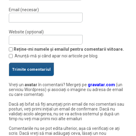
Email (necesar)
Website (opțional)
Reține-mi numele și emailul pentru comentarii viitoare.
Anunță-mă și când apar noi articole pe blog.
Vreți un
avatar
în comentarii? Mergeți pe
gravatar.com
(un
serviciu Wordpress) și asociați o imagine cu adresa de email
cu care comentați.
Dacă ați bifat să fiți anunțați prin email de noi comentarii sau
posturi, veți primi inițial un email de confirmare. Dacă nu
validați acolo alegerea, nu se va activa sistemul și după un
timp nu veți mai primi nici alte emailuri
Comentariile nu se pot edita ulterior, așa că verificați ce ați
scris. Dacă vreți să mai adăugați ceva, lăsați un nou