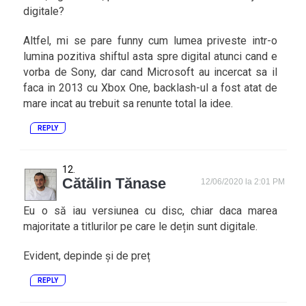
digitale?
Altfel, mi se pare funny cum lumea priveste intr-o
lumina pozitiva shiftul asta spre digital atunci cand e
vorba de Sony, dar cand Microsoft au incercat sa il
faca in 2013 cu Xbox One, backlash-ul a fost atat de
mare incat au trebuit sa renunte total la idee.
REPLY
Cătălin Tănase
12/06/2020 la 2:01 PM
Eu o să iau versiunea cu disc, chiar daca marea
majoritate a titlurilor pe care le dețin sunt digitale.
Evident, depinde și de preț
REPLY