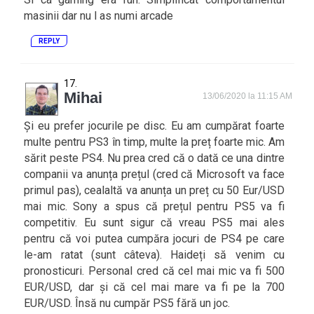
masinii dar nu l as numi arcade
REPLY
Mihai
13/06/2020 la 11:15 AM
Și eu prefer jocurile pe disc. Eu am cumpărat foarte
multe pentru PS3 în timp, multe la preț foarte mic. Am
sărit peste PS4. Nu prea cred că o dată ce una dintre
companii va anunța prețul (cred că Microsoft va face
primul pas), cealaltă va anunța un preț cu 50 Eur/USD
mai mic. Sony a spus că prețul pentru PS5 va fi
competitiv. Eu sunt sigur că vreau PS5 mai ales
pentru că voi putea cumpăra jocuri de PS4 pe care
le-am ratat (sunt câteva). Haideți să venim cu
pronosticuri. Personal cred că cel mai mic va fi 500
EUR/USD, dar și că cel mai mare va fi pe la 700
EUR/USD. Însă nu cumpăr PS5 fără un joc.