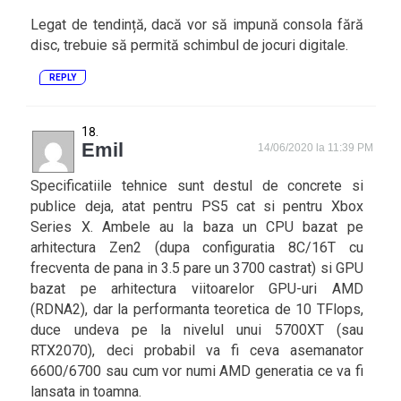
Legat de tendință, dacă vor să impună consola fără
disc, trebuie să permită schimbul de jocuri digitale.
REPLY
Emil
14/06/2020 la 11:39 PM
Specificatiile tehnice sunt destul de concrete si
publice deja, atat pentru PS5 cat si pentru Xbox
Series X. Ambele au la baza un CPU bazat pe
arhitectura Zen2 (dupa configuratia 8C/16T cu
frecventa de pana in 3.5 pare un 3700 castrat) si GPU
bazat pe arhitectura viitoarelor GPU-uri AMD
(RDNA2), dar la performanta teoretica de 10 TFlops,
duce undeva pe la nivelul unui 5700XT (sau
RTX2070), deci probabil va fi ceva asemanator
6600/6700 sau cum vor numi AMD generatia ce va fi
lansata in toamna.