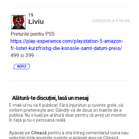
Liviu
15/06/2020 la 8:50 AM
Preturile pentru PS5
https://play-experience.com/playstation-5-amazon-
fr-listet-kurzfristig-die-konsole-samt-datum-preis/
499 si 399 .
REPLY
Alătură-te discuției, lasă un mesaj
E-mail-ul nu va fi publicat. Fără înjurături și cuvinte grele, că
vorbim prietenește aici. Gândiți-vă de două ori înainte de a
publica. Nu o luați pe arătură doar pentru că aveți un monitor
în față și nu o persoană reală.
Apăsați pe
Citează
pentru a cita întreg comentariul cuiva sau
selectați întâi anumite cuvinte și apăsați apoi pe Citează