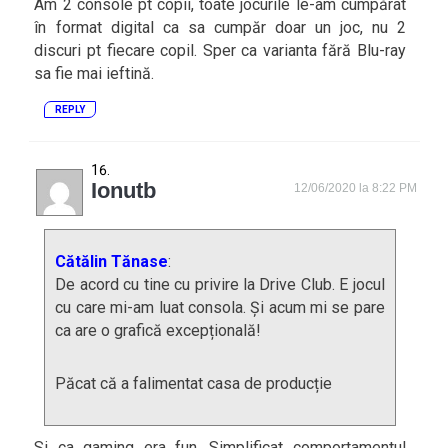
Am 2 console pt copii, toate jocurile le-am cumpărat
în format digital ca sa cumpăr doar un joc, nu 2
discuri pt fiecare copil. Sper ca varianta fără Blu-ray
sa fie mai ieftină.
REPLY
Ionutb
12/06/2020 la 8:22 PM
Cătălin Tănase
:
De acord cu tine cu privire la Drive Club. E jocul
cu care mi-am luat consola. Și acum mi se pare
ca are o grafică excepțională!
Păcat că a falimentat casa de producție
Si ca gaming era fun. Simplificat comportamentul