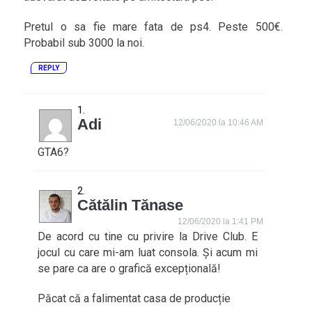
Pretul o sa fie mare fata de ps4. Peste 500€.
Probabil sub 3000 la noi.
REPLY
Adi
12/06/2020 la 10:46 AM
GTA6?
Cătălin Tănase
12/06/2020 la 1:41 PM
De acord cu tine cu privire la Drive Club. E
jocul cu care mi-am luat consola. Și acum mi
se pare ca are o grafică excepțională!
Păcat că a falimentat casa de producție