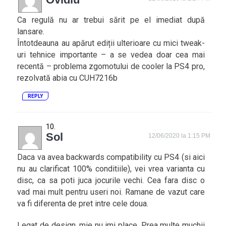
Ca regulă nu ar trebui sărit pe el imediat după
lansare.
Întotdeauna au apărut ediții ulterioare cu mici tweak-
uri tehnice importante – a se vedea doar cea mai
recentă – problema zgomotului de cooler la PS4 pro,
rezolvată abia cu CUH7216b
REPLY
Sol
12/06/2020 la 1:15 PM
Daca va avea backwards compatibility cu PS4 (si aici
nu au clarificat 100% conditiile), vei vrea varianta cu
disc, ca sa poti juca jocurile vechi. Cea fara disc o
vad mai mult pentru useri noi. Ramane de vazut care
va fi diferenta de pret intre cele doua.
Legat de design, mie nu imi place. Prea multe muchii