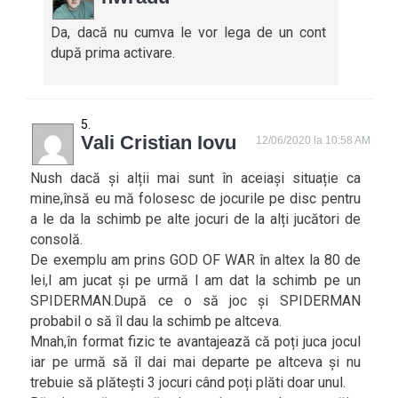
Da, dacă nu cumva le vor lega de un cont
după prima activare.
Vali Cristian Iovu
12/06/2020 la 10:58 AM
Nush dacă și alții mai sunt în aceiași situație ca
mine,însă eu mă folosesc de jocurile pe disc pentru
a le da la schimb pe alte jocuri de la alți jucători de
consolă.
De exemplu am prins GOD OF WAR în altex la 80 de
lei,l am jucat și pe urmă l am dat la schimb pe un
SPIDERMAN.După ce o să joc și SPIDERMAN
probabil o să îl dau la schimb pe altceva.
Mnah,în format fizic te avantajează că poți juca jocul
iar pe urmă să îl dai mai departe pe altceva și nu
trebuie să plătești 3 jocuri când poți plăti doar unul.