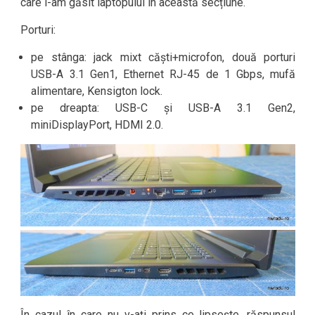
care l-am găsit laptopului în această secțiune.
Porturi:
pe stânga: jack mixt căști+microfon, două porturi
USB-A 3.1 Gen1, Ethernet RJ-45 de 1 Gbps, mufă
alimentare, Kensigton lock.
pe dreapta: USB-C și USB-A 3.1 Gen2,
miniDisplayPort, HDMI 2.0.
În cazul în care nu v-ați prins ce lipsește, răspunsul