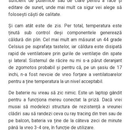
suficient de puternice sau de clare pentru a face și
editare de sunet, unde mai mult ca sigur vei alege să
folosești căști de calitate.
Și cam atât este de zis. Per total, temperatura este
ținută sub control deși componentele generează
căldură din plin. Cel mai mult am măsurat un 44 grade
Celsius pe suprafața tastelor, iar căldura este disipată
rapid de ventilatoare prin gurile de ventilație din spate
și lateral. Sistemul de răcire nu mi s-a părut deranjant
de zgomotos probabil și pentru că, pe un șasiu de 17
inchi, n-a fost nevoie de vreo forțare a ventilatoarelor
pentru a ține temperatura la un nivel acceptabil.
De baterie nu vreau să zic nimic. Este un laptop gândit
pentru a funcționa mereu conectat la priză. Dacă vrei
musai să modelezi structura de rezistență a vreunei
clădiri sau să randezi ceva cu ray tracing din tren sau de
pe balcon, bateria va ține de la câteva zeci de minute
până la vreo 3-4 ore, în funcție de utilizare.