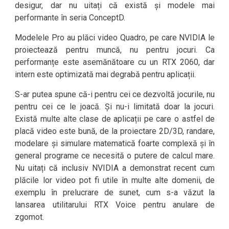
desigur, dar nu uitați că există și modele mai
performante în seria ConceptD.
Modelele Pro au plăci video Quadro, pe care NVIDIA le
proiectează pentru muncă, nu pentru jocuri. Ca
performanțe este asemănătoare cu un RTX 2060, dar
intern este optimizată mai degrabă pentru aplicații.
S-ar putea spune că-i pentru cei ce dezvoltă jocurile, nu
pentru cei ce le joacă. Și nu-i limitată doar la jocuri.
Există multe alte clase de aplicații pe care o astfel de
placă video este bună, de la proiectare 2D/3D, randare,
modelare și simulare matematică foarte complexă și în
general programe ce necesită o putere de calcul mare.
Nu uitați că inclusiv NVIDIA a demonstrat recent cum
plăcile lor video pot fi utile în multe alte domenii, de
exemplu în prelucrare de sunet, cum s-a văzut la
lansarea utilitarului RTX Voice pentru anulare de
zgomot.