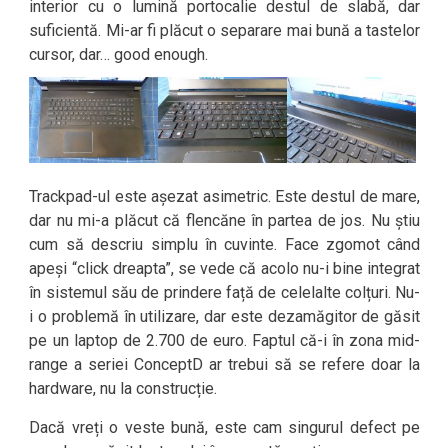
interior cu o lumină portocalie destul de slabă, dar
suficientă. Mi-ar fi plăcut o separare mai bună a tastelor
cursor, dar… good enough.
Trackpad-ul este așezat asimetric. Este destul de mare,
dar nu mi-a plăcut că flencăne în partea de jos. Nu știu
cum să descriu simplu în cuvinte. Face zgomot când
apeși “click dreapta”, se vede că acolo nu-i bine integrat
în sistemul său de prindere față de celelalte colțuri. Nu-
i o problemă în utilizare, dar este dezamăgitor de găsit
pe un laptop de 2.700 de euro. Faptul că-i în zona mid-
range a seriei ConceptD ar trebui să se refere doar la
hardware, nu la construcție.
Dacă vreți o veste bună, este cam singurul defect pe