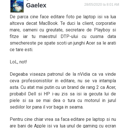
Gaelex
28/05/2020 la 8:01 AM
De parca cine face editare foto pe laptop isi va lua
altceva decat MacBook. Te duci la client, corporatie
mare, oameni cu greutate, secretare de Playboy si
fitze iar tu maestrul DTP-ului cu cusma data
smechereste pe spate scoti un junghi Acer sa le arati
ce tare esti.
LoL, not!
Degeaba viseaza patronul de la nVidia ca va vinde
ceva profesionistilor in editare, nu se va intampla
asta. Cu atat mai putin cu un brand de rang 2 ca Acer,
probabil Dell si HP i-au zis sa isi ia gecuta lui de
piele si sa se mai dea o tura cu motorul in jurul
sediilor lor pana il vor baga in seama.
Pentru cine chiar vrea sa faca editare pe laptop si nu
are bani de Apple isi va lua unul de gaming cu ecran