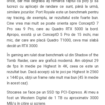
orice, dar mai degrabă aș remarca faptul că poți și să
lucrezi cu aplicații de randare ce sunt, până la urmă,
similare jocurilor. Port Royale este un benchmark pentru
ray tracing, de exemplu, iar rezultatul este foarte bun.
Cine vrea mai mult se poate orienta spre ConceptD 7
Pro sau 9 Pro, care au Quadro RTX 5000 la bord.
Apropo, există și un ConceptD 5 Pro de 15 inchi, mai
mic, dar care are placă Quadro T1000, ceva mai slabă
decât un RTX 3000.
În gaming am rulat doar benchmark-ul din Shadow of the
Tomb Raider, care are grafică modernă. Am obținut 29
de fps în medie pe Highest în 4K, ceea ce este un
rezultat bun. Dacă accepți să te joci pe Highest în 2560
x 1440 px, obții un frame rate mult mai bun (45 în medie
în acest caz).
Stocarea se face pe un SSD tip PCI-Express. Al meu a
fost un Western Digital de 1 TB cu aproximativ 3000
MB/s în citire și scriere.