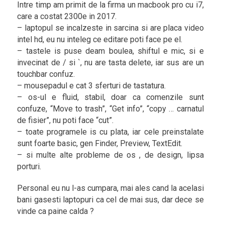
Intre timp am primit de la firma un macbook pro cu i7,
care a costat 2300e in 2017.
– laptopul se incalzeste in sarcina si are placa video
intel hd, eu nu inteleg ce editare poti face pe el.
– tastele is puse deam boulea, shiftul e mic, si e
invecinat de / si `, nu are tasta delete, iar sus are un
touchbar confuz.
– mousepadul e cat 3 sferturi de tastatura.
– os-ul e fluid, stabil, doar ca comenzile sunt
confuze, “Move to trash”, “Get info”, “copy … carnatul
de fisier”, nu poti face “cut”.
– toate programele is cu plata, iar cele preinstalate
sunt foarte basic, gen Finder, Preview, TextEdit.
– si multe alte probleme de os , de design, lipsa
porturi.
Personal eu nu l-as cumpara, mai ales cand la acelasi
bani gasesti laptopuri ca cel de mai sus, dar dece se
vinde ca paine calda ?