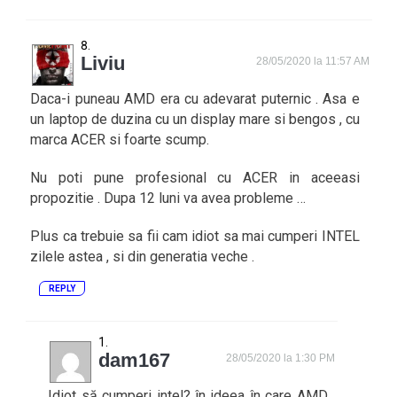
Liviu
28/05/2020 la 11:57 AM
Daca-i puneau AMD era cu adevarat puternic . Asa e
un laptop de duzina cu un display mare si bengos , cu
marca ACER si foarte scump.
Nu poti pune profesional cu ACER in aceeasi
propozitie . Dupa 12 luni va avea probleme …
Plus ca trebuie sa fii cam idiot sa mai cumperi INTEL
zilele astea , si din generatia veche .
REPLY
dam167
28/05/2020 la 1:30 PM
Idiot să cumperi intel? în ideea în care AMD