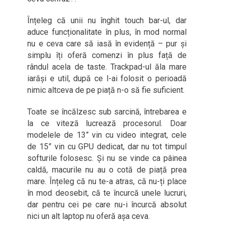
Înțeleg că unii nu înghit touch bar-ul, dar
aduce funcționalitate în plus, în mod normal
nu e ceva care să iasă în evidență – pur și
simplu îți oferă comenzi în plus față de
rândul acela de taste. Trackpad-ul ăla mare
iarăși e util, după ce l-ai folosit o perioadă
nimic altceva de pe piață n-o să fie suficient.
Toate se încălzesc sub sarcină, întrebarea e
la ce viteză lucrează procesorul. Doar
modelele de 13” vin cu video integrat, cele
de 15” vin cu GPU dedicat, dar nu tot timpul
softurile folosesc. Și nu se vinde ca pâinea
caldă, macurile nu au o cotă de piață prea
mare. Înțeleg că nu te-a atras, că nu-ți place
în mod deosebit, că te încurcă unele lucruri,
dar pentru cei pe care nu-i încurcă absolut
nici un alt laptop nu oferă așa ceva.