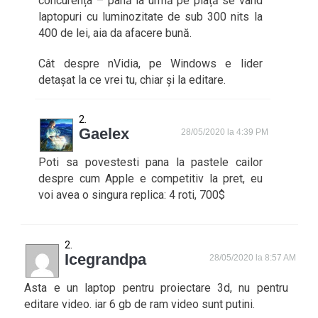
concurența – până la urmă pe piață se vând
laptopuri cu luminozitate de sub 300 nits la
400 de lei, aia da afacere bună.
Cât despre nVidia, pe Windows e lider
detașat la ce vrei tu, chiar și la editare.
Gaelex
28/05/2020 la 4:39 PM
Poti sa povestesti pana la pastele cailor
despre cum Apple e competitiv la pret, eu
voi avea o singura replica: 4 roti, 700$
Icegrandpa
28/05/2020 la 8:57 AM
Asta e un laptop pentru proiectare 3d, nu pentru
editare video. iar 6 gb de ram video sunt putini.