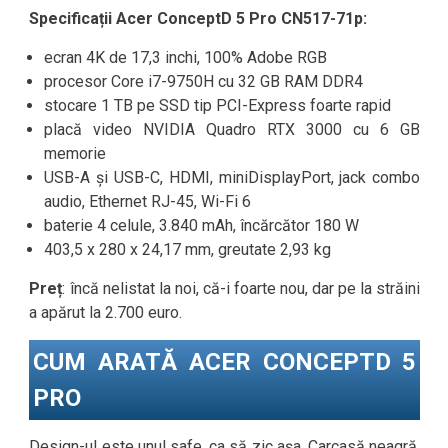
Specificații Acer ConceptD 5 Pro CN517-71p:
ecran 4K de 17,3 inchi, 100% Adobe RGB
procesor Core i7-9750H cu 32 GB RAM DDR4
stocare 1 TB pe SSD tip PCI-Express foarte rapid
placă video NVIDIA Quadro RTX 3000 cu 6 GB
memorie
USB-A și USB-C, HDMI, miniDisplayPort, jack combo
audio, Ethernet RJ-45, Wi-Fi 6
baterie 4 celule, 3.840 mAh, încărcător 180 W
403,5 x 280 x 24,17 mm, greutate 2,93 kg
Preț
: încă nelistat la noi, că-i foarte nou, dar pe la străini
a apărut la 2.700 euro.
CUM ARATĂ ACER CONCEPTD 5
PRO
Design-ul este unul safe, ca să zic așa. Carcasă neagră,