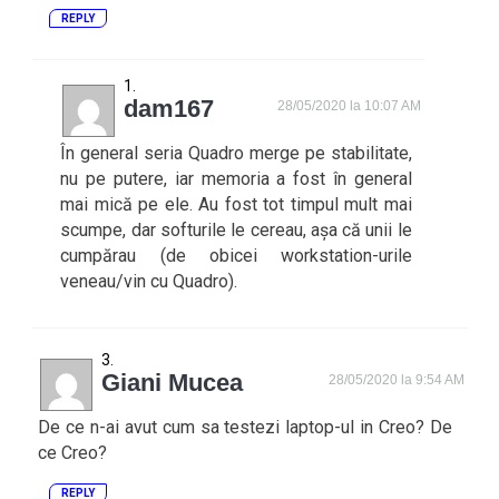
REPLY
dam167
28/05/2020 la 10:07 AM
În general seria Quadro merge pe stabilitate,
nu pe putere, iar memoria a fost în general
mai mică pe ele. Au fost tot timpul mult mai
scumpe, dar softurile le cereau, așa că unii le
cumpărau (de obicei workstation-urile
veneau/vin cu Quadro).
Giani Mucea
28/05/2020 la 9:54 AM
De ce n-ai avut cum sa testezi laptop-ul in Creo? De
ce Creo?
REPLY