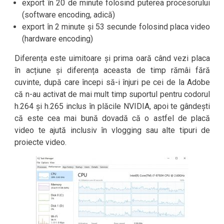
export în 20 de minute folosind puterea procesorului
(software encoding, adică)
export în 2 minute și 53 secunde folosind placa video
(hardware encoding)
Diferența este uimitoare și prima oară când vezi placa
în acțiune și diferența aceasta de timp rămâi fără
cuvinte, după care începi să-i înjuri pe cei de la Adobe
că n-au activat de mai mult timp suportul pentru codorul
h.264 și h.265 inclus în plăcile NVIDIA, apoi te gândești
că este cea mai bună dovadă că o astfel de placă
video te ajută inclusiv în vlogging sau alte tipuri de
proiecte video.