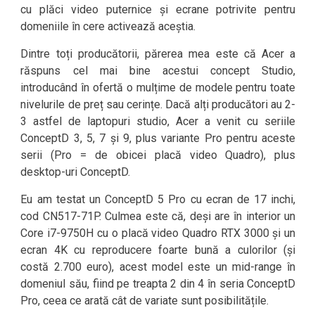
cu plăci video puternice și ecrane potrivite pentru
domeniile în cere activează aceștia.
Dintre toți producătorii, părerea mea este că Acer a
răspuns cel mai bine acestui concept Studio,
introducând în ofertă o mulțime de modele pentru toate
nivelurile de preț sau cerințe. Dacă alți producători au 2-
3 astfel de laptopuri studio, Acer a venit cu seriile
ConceptD 3, 5, 7 și 9, plus variante Pro pentru aceste
serii (Pro = de obicei placă video Quadro), plus
desktop-uri ConceptD.
Eu am testat un ConceptD 5 Pro cu ecran de 17 inchi,
cod CN517-71P. Culmea este că, deși are în interior un
Core i7-9750H cu o placă video Quadro RTX 3000 și un
ecran 4K cu reproducere foarte bună a culorilor (și
costă 2.700 euro), acest model este un mid-range în
domeniul său, fiind pe treapta 2 din 4 în seria ConceptD
Pro, ceea ce arată cât de variate sunt posibilitățile.