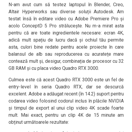
N-am avut cum să testez laptopul în Blender, Creo,
Altair Hyperworks sau diverse soluții Autodesk. Am
testat însă în editare video cu Adobe Premiere Pro și
acolo ConceptD 5 Pro strălucește. Nu m-a mirat asta
pentru că are toate ingredientele necesare: ecran 4K,
adică mult spațiu de lucru dacă și ochiul tău permite
asta, culori bine redate pentru acele proiecte în care
balansul de alb sau reproducerea cu acuratețe mare
contează mult și, desigur, combinația de procesor cu 32
GB RAM și cu placa video Quadro RTX 3000.
Culmea este că acest Quadro RTX 3000 este un fel de
entry-level în seria Quadro RTX, dar se descurcă
excelent. Adobe a adăugat recent (în 14.2) suport pentru
codarea video folosind codorul inclus în plăcile NVIDIA
și timpul de export al unui clip video 4K scade foarte
mult. Mai exact, pentru un clip 4K de 15 minute am
obținut următoarele rezultate: