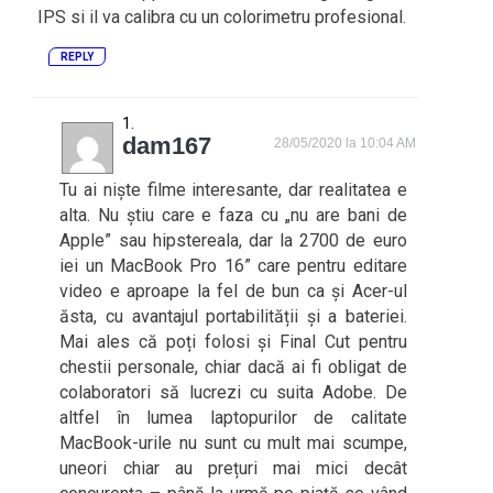
IPS si il va calibra cu un colorimetru profesional.
REPLY
dam167
28/05/2020 la 10:04 AM
Tu ai niște filme interesante, dar realitatea e
alta. Nu știu care e faza cu „nu are bani de
Apple” sau hipstereala, dar la 2700 de euro
iei un MacBook Pro 16” care pentru editare
video e aproape la fel de bun ca și Acer-ul
ăsta, cu avantajul portabilității și a bateriei.
Mai ales că poți folosi și Final Cut pentru
chestii personale, chiar dacă ai fi obligat de
colaboratori să lucrezi cu suita Adobe. De
altfel în lumea laptopurilor de calitate
MacBook-urile nu sunt cu mult mai scumpe,
uneori chiar au prețuri mai mici decât