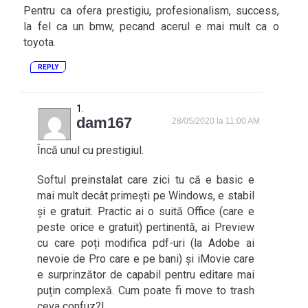
Pentru ca ofera prestigiu, profesionalism, success,
la fel ca un bmw, pecand acerul e mai mult ca o
toyota.
REPLY
dam167
28/05/2020 la 11:00 AM
Încă unul cu prestigiul.
Softul preinstalat care zici tu că e basic e
mai mult decât primești pe Windows, e stabil
și e gratuit. Practic ai o suită Office (care e
peste orice e gratuit) pertinentă, ai Preview
cu care poți modifica pdf-uri (la Adobe ai
nevoie de Pro care e pe bani) și iMovie care
e surprinzător de capabil pentru editare mai
puțin complexă. Cum poate fi move to trash
ceva confuz?!