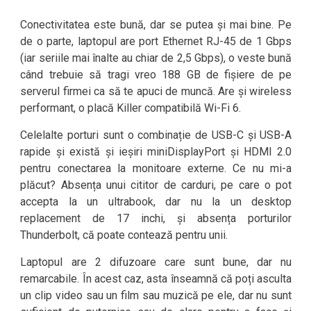
Conectivitatea este bună, dar se putea și mai bine. Pe
de o parte, laptopul are port Ethernet RJ-45 de 1 Gbps
(iar seriile mai înalte au chiar de 2,5 Gbps), o veste bună
când trebuie să tragi vreo 188 GB de fișiere de pe
serverul firmei ca să te apuci de muncă. Are și wireless
performant, o placă Killer compatibilă Wi-Fi 6.
Celelalte porturi sunt o combinație de USB-C și USB-A
rapide și există și ieșiri miniDisplayPort și HDMI 2.0
pentru conectarea la monitoare externe. Ce nu mi-a
plăcut? Absența unui cititor de carduri, pe care o pot
accepta la un ultrabook, dar nu la un desktop
replacement de 17 inchi, și absența porturilor
Thunderbolt, că poate contează pentru unii.
Laptopul are 2 difuzoare care sunt bune, dar nu
remarcabile. În acest caz, asta înseamnă că poți asculta
un clip video sau un film sau muzică pe ele, dar nu sunt