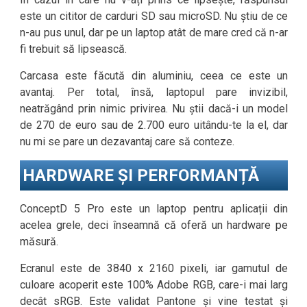
este un cititor de carduri SD sau microSD. Nu știu de ce
n-au pus unul, dar pe un laptop atât de mare cred că n-ar
fi trebuit să lipsească.
Carcasa este făcută din aluminiu, ceea ce este un
avantaj. Per total, însă, laptopul pare invizibil,
neatrăgând prin nimic privirea. Nu știi dacă-i un model
de 270 de euro sau de 2.700 euro uitându-te la el, dar
nu mi se pare un dezavantaj care să conteze.
HARDWARE ȘI PERFORMANȚĂ
ConceptD 5 Pro este un laptop pentru aplicații din
acelea grele, deci înseamnă că oferă un hardware pe
măsură.
Ecranul este de 3840 x 2160 pixeli, iar gamutul de
culoare acoperit este 100% Adobe RGB, care-i mai larg
decât sRGB. Este validat Pantone și vine testat și