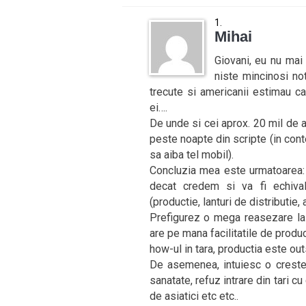
Mihai
Giovani, eu nu mai
niste mincinosi no
trecute si americanii estimau c
ei….
De unde si cei aprox. 20 mil de 
peste noapte din scripte (in conte
sa aiba tel mobil).
Concluzia mea este urmatoarea: 
decat credem si va fi echiva
(productie, lanturi de distributie, 
Prefigurez o mega reasezare la n
are pe mana facilitatile de produ
how-ul in tara, productia este out
De asemenea, intuiesc o crester
sanatate, refuz intrare din tari cu 
de asiatici etc etc..