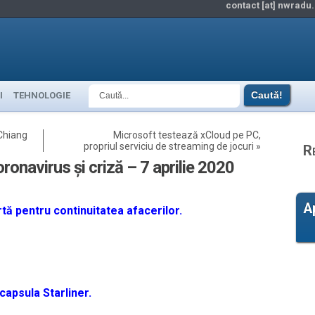
contact [at] nwradu.
I
TEHNOLOGIE
Chiang
Microsoft testează xCloud pe PC,
propriul serviciu de streaming de jocuri
»
R
oronavirus și criză – 7 aprilie 2020
A
ă pentru continuitatea afacerilor.
capsula Starliner.