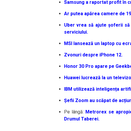
Samsung a raportat profit în c
Ar putea apărea camere de 19
Uber vrea să ajute șoferii să 
serviciului.
MSI lansează un laptop cu ecr
Zvonuri despre iPhone 12.
Honor 30 Pro apare pe Geekb
Huawei lucrează la un televiz
IBM utilizează inteligența artif
Șefii Zoom au scăpat de acțiun
Pe lângă:
Metrorex se apropie 
Drumul Taberei.