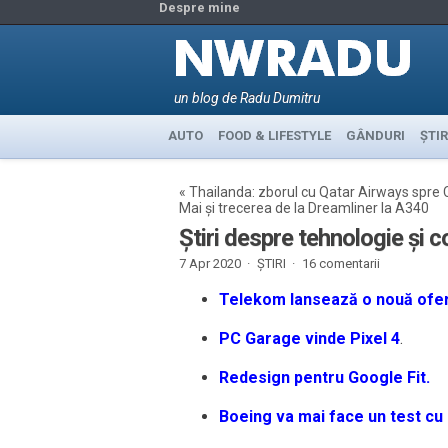
Despre mine
un blog de Radu Dumitru
AUTO
FOOD & LIFESTYLE
GÂNDURI
ȘTIR
«
Thailanda: zborul cu Qatar Airways spre 
Mai și trecerea de la Dreamliner la A340
Știri despre tehnologie și c
7 Apr 2020 ·
ȘTIRI
·
16 comentarii
Telekom lansează o nouă ofert
PC Garage vinde Pixel 4
.
Redesign pentru Google Fit.
Boeing va mai face un test cu 