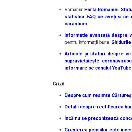
România:
Harta României
.
Stati
statistici
.
FAQ ce aveți și ce 
carantinei.
Informație avansată despre v
pentru informații bune.
Ghidurile
Articole și sfaturi despre vi
supraviețuiește coronavirusul
informare pe canalul YouTube 
Criză:
Despre cum resimte Cărturești
Detalii despre rectificarea bu
Încă nu se preconizează conced
Creșterea pensiilor este incer