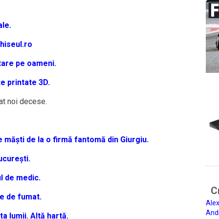
le.
ghiseul.ro
stare pe oameni.
e printate 3D.
tat noi decese.
 măști de la o firmă fantomă din Giurgiu.
ucurești.
ul de medic.
Ci
se de fumat.
Alex
And
ta lumii.
Altă hartă.