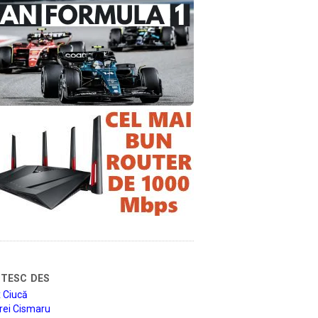
tesc des
 Ciucă
rei Cismaru