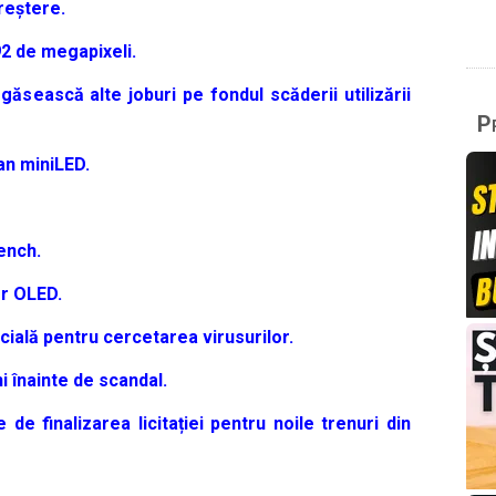
reștere.
2 de megapixeli.
găsească alte joburi pe fondul scăderii utilizării
Pr
an miniLED.
ench.
or OLED.
icială pentru cercetarea virusurilor.
i înainte de scandal.
de finalizarea licitației pentru noile trenuri din