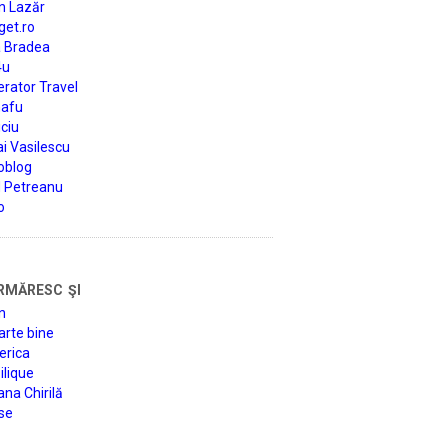
n Lazăr
get.ro
a Bradea
4u
rator Travel
afu
ciu
i Vasilescu
oblog
d Petreanu
o
rmăresc şi
n
arte bine
erica
lique
na Chirilă
se