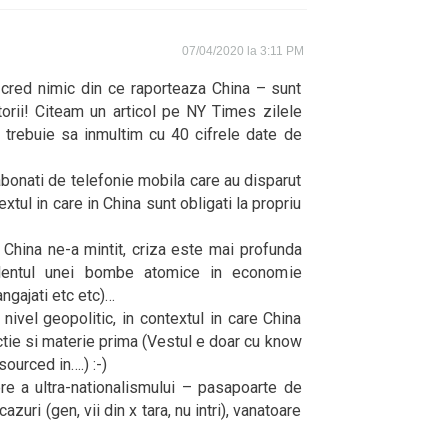
07/04/2020 la 3:11 PM
 cred nimic din ce raporteaza China – sunt
torii! Citeam un articol pe NY Times zilele
a trebuie sa inmultim cu 40 cifrele date de
abonati de telefonie mobila care au disparut
xtul in care in China sunt obligati la propriu
China ne-a mintit, criza este mai profunda
lentul unei bombe atomice in economie
angajati etc etc)…
ivel geopolitic, in contextul in care China
ctie si materie prima (Vestul e doar cu know
sourced in….) :-)
e a ultra-nationalismului – pasapoarte de
cazuri (gen, vii din x tara, nu intri), vanatoare