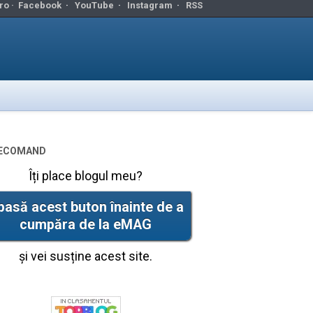
ro ·
Facebook
·
YouTube
·
Instagram
·
RSS
ecomand
Îți place blogul meu?
pasă acest buton înainte de a
cumpăra de la eMAG
și vei susține acest site.