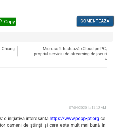
COMENTEAZĂ
e Chiang
Microsoft testează xCloud pe PC,
propriul serviciu de streaming de jocuri
»
07/04/2020 la 11:12 AM
: o inițiativă interesantă
https://www.pepp-pt.org
ce
tor oameni de știință și care este mult mai bună în