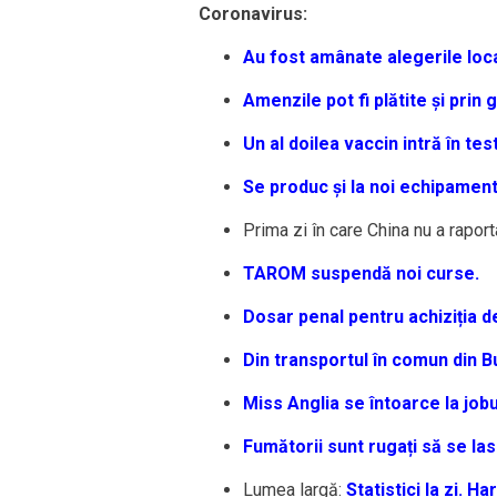
Coronavirus:
Au fost amânate alegerile loca
Amenzile pot fi plătite și prin 
Un al doilea vaccin intră în te
Se produc și la noi echipament
Prima zi în care China nu a rapor
TAROM suspendă noi curse.
Dosar penal pentru achiziția de
Din transportul în comun din B
Miss Anglia se întoarce la job
Fumătorii sunt rugați să se la
Lumea largă:
Statistici la zi.
Har