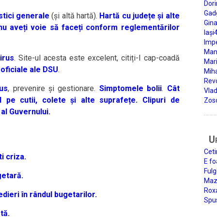
Dori
Gad
stici generale
(și altă hartă).
Hartă cu județe și alte
Gin
nu aveți voie să faceți conform reglementărilor
Iași
Impe
Man
irus
. Site-ul acesta este excelent, citiți-l cap-coadă
Mari
 oficiale ale DSU
.
Miha
Rev
rus
, prevenire și gestionare.
Simptomele bolii
.
Cât
Vla
 pe cutii, colete și alte suprafețe.
Clipuri de
Zos
al Guvernului.
U
Ceti
 criza.
E fo
Fulg
getară.
Mazi
Roxa
ieri în rândul bugetarilor.
Spu
tă.