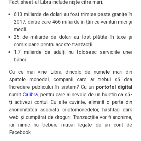
Fact-sheet-ul Libra include niște cifre mari:
613 miliarde de dolari au fost trimise peste granițe în
2017, dintre care 466 miliarde în țări cu venituri mici și
medii.
25 de miliarde de dolari au fost plătite în taxe și
comisioane pentru aceste tranzacții.
1,7 miliarde de adulți nu folosesc serviciile unei
bănci.
Cu ce mai vine Libra, dincolo de numele mari din
spatele monedei, companii care ar trebui să dea
încredere publicului în sistem? Cu un
portofel digital
numit
Calibra
, pentru care ai nevoie de un buletin ca să-
ți activezi contul. Cu alte cuvinte, elimină o parte din
anonimitatea asociată criptomonedelor, hashtag dark
web și cumpărat de droguri. Tranzacțiile vor fi anonime,
iar nimic nu trebuie musai legate de un cont de
Facebook.