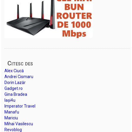
Citesc des
Alex Ciucă
Andrei Cismaru
Dorin Lazăr
Gadget.ro
Gina Bradea
Iași4u
Imperator Travel
Manafu
Mariciu
Mihai Vasilescu
Revoblog