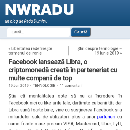
un blog de Radu Dumitru
«
Libertatea redefinește
Știri despre tehnologie –
termenul de ironie
19 iunie 2019
»
Facebook lansează Libra, o
criptomonedă creată în parteneriat cu
multe companii de top
19 Jun 2019 ·
TEHNOLOGIE
·
11 comentarii
Știu că mentalitatea este să nu ai încredere în
Facebook nici cu like-urile tale, darămite cu banii tăi, dar
Libra sună foarte bine, vine cu susținerea Facebook și a
miliardelor sale de utilizatori, plus a unor
parteneri
cu
nume foarte mare precum VISA, Mastercard, Uber, Lyft,