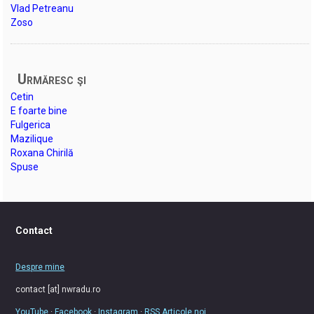
Vlad Petreanu
Zoso
Urmăresc şi
Cetin
E foarte bine
Fulgerica
Mazilique
Roxana Chirilă
Spuse
Contact
Despre mine
contact [at] nwradu.ro
YouTube
·
Facebook
·
Instagram
·
RSS Articole noi