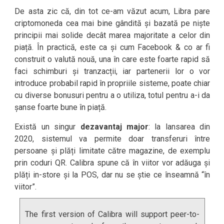
De asta zic că, din tot ce-am văzut acum, Libra pare
criptomoneda cea mai bine gândită și bazată pe niște
principii mai solide decât marea majoritate a celor din
piață. În practică, este ca și cum Facebook & co ar fi
construit o valută nouă, una în care este foarte rapid să
faci schimburi și tranzacții, iar partenerii lor o vor
introduce probabil rapid în propriile sisteme, poate chiar
cu diverse bonusuri pentru a o utiliza, totul pentru a-i da
șanse foarte bune în piață.
Există un singur
dezavantaj major
: la lansarea din
2020, sistemul va permite doar transferuri între
persoane și plăți limitate către magazine, de exemplu
prin coduri QR. Calibra spune că în viitor vor adăuga și
plăți in-store și la POS, dar nu se știe ce înseamnă “în
viitor”.
The first version of Calibra will support peer-to-