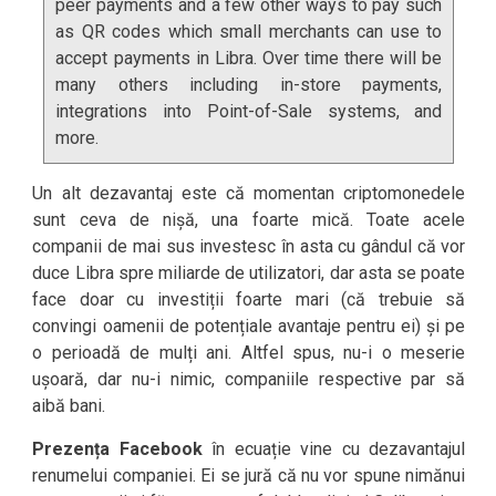
peer payments and a few other ways to pay such
as QR codes which small merchants can use to
accept payments in Libra. Over time there will be
many others including in-store payments,
integrations into Point-of-Sale systems, and
more.
Un alt dezavantaj este că momentan criptomonedele
sunt ceva de nișă, una foarte mică. Toate acele
companii de mai sus investesc în asta cu gândul că vor
duce Libra spre miliarde de utilizatori, dar asta se poate
face doar cu investiții foarte mari (că trebuie să
convingi oamenii de potențiale avantaje pentru ei) și pe
o perioadă de mulți ani. Altfel spus, nu-i o meserie
ușoară, dar nu-i nimic, companiile respective par să
aibă bani.
Prezența Facebook
în ecuație vine cu dezavantajul
renumelui companiei. Ei se jură că nu vor spune nimănui