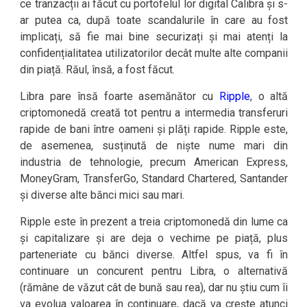
ce tranzacții ai făcut cu portofelul lor digital Calibra și s-
ar putea ca, după toate scandalurile în care au fost
implicați, să fie mai bine securizați și mai atenți la
confidențialitatea utilizatorilor decât multe alte companii
din piață. Răul, însă, a fost făcut.
Libra pare însă foarte asemănător cu
Ripple
, o altă
criptomonedă creată tot pentru a intermedia transferuri
rapide de bani între oameni și plăți rapide. Ripple este,
de asemenea, susținută de niște nume mari din
industria de tehnologie, precum American Express,
MoneyGram, TransferGo, Standard Chartered, Santander
și diverse alte bănci mici sau mari.
Ripple este în prezent a treia criptomonedă din lume ca
și capitalizare și are deja o vechime pe piață, plus
parteneriate cu bănci diverse. Altfel spus, va fi în
continuare un concurent pentru Libra, o alternativă
(rămâne de văzut cât de bună sau rea), dar nu știu cum îi
va evolua valoarea în continuare, dacă va crește atunci