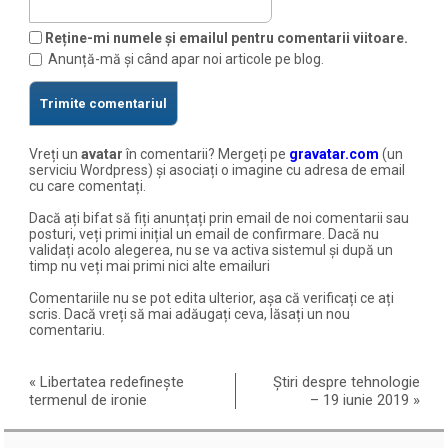
Reține-mi numele și emailul pentru comentarii viitoare.
Anunță-mă și când apar noi articole pe blog.
Vreți un
avatar
în comentarii? Mergeți pe
gravatar.com
(un
serviciu Wordpress) și asociați o imagine cu adresa de email
cu care comentați.
Dacă ați bifat să fiți anunțați prin email de noi comentarii sau
posturi, veți primi inițial un email de confirmare. Dacă nu
validați acolo alegerea, nu se va activa sistemul și după un
timp nu veți mai primi nici alte emailuri
Comentariile nu se pot edita ulterior, așa că verificați ce ați
scris. Dacă vreți să mai adăugați ceva, lăsați un nou
comentariu.
«
Libertatea redefinește
Știri despre tehnologie
termenul de ironie
– 19 iunie 2019
»