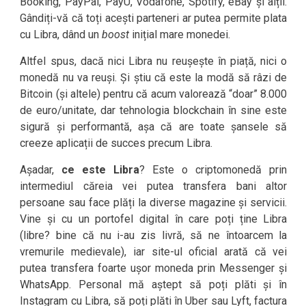
Booking, PayPal, PayU, Vodafone, Spotify, eBay și alții.
Gândiți-vă că toți acești parteneri ar putea permite plata
cu Libra, dând un
boost
inițial mare monedei.
Altfel spus, dacă nici Libra nu reușește în piață, nici o
monedă nu va reuși. Și știu că este la modă să râzi de
Bitcoin (și altele) pentru că acum valorează “doar” 8.000
de euro/unitate, dar tehnologia blockchain în sine este
sigură și performantă, așa că are toate șansele să
creeze aplicații de succes precum Libra.
Așadar,
ce este Libra
? Este o criptomonedă prin
intermediul căreia vei putea transfera bani altor
persoane sau face plăți la diverse magazine și servicii.
Vine și cu un portofel digital în care poți ține Libra
(libre? bine că nu i-au zis livră, să ne întoarcem la
vremurile medievale), iar site-ul oficial arată că vei
putea transfera foarte ușor moneda prin Messenger și
WhatsApp. Personal mă aștept să poți plăti și în
Instagram cu Libra, să poți plăti în Uber sau Lyft, factura