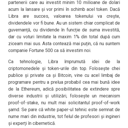
partenerii care au investit minim 10 milioane de dolari
acum la lansare și vor primi în schimb acel token. Dacă
Libra are succes, valoarea tokenului va crește,
dividendele vor fi bune. Au un sistem chiar complicat de
guvernanță, cu dividende în funcție de suma investită,
dar cu voturi limitate la maxim 1% din total după cum
ziceam mai sus. Asta contează mai puțin, că nu suntem
companie Fortune 500 ca să investim noi.
Ca tehnologie, Libra împrumută idei de la
criptomonedele și token-urile din top. Folosește chei
publice și private ca și Bitcoin, vine cu acel limbaj de
programare pentru a prelua probabil cea mai bună idee
de la Ethereum, adică posibilitatea de extindere spre
diverse industrii și utilizări, folosește un mecanism
proof-of-stake, nu mult mai solicitantul proof-of-work
șamd. Se pare că white paper-ul tehnic este semnat de
nume mari din industrie, tot felul de profesori și ingineri
și experți în cibernetică.