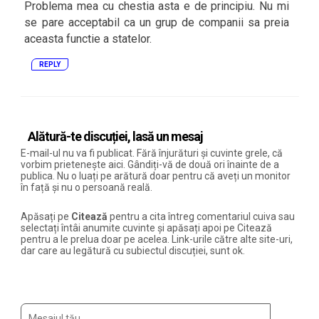
Problema mea cu chestia asta e de principiu. Nu mi
se pare acceptabil ca un grup de companii sa preia
aceasta functie a statelor.
REPLY
Alătură-te discuției, lasă un mesaj
E-mail-ul nu va fi publicat. Fără înjurături și cuvinte grele, că
vorbim prietenește aici. Gândiți-vă de două ori înainte de a
publica. Nu o luați pe arătură doar pentru că aveți un monitor
în față și nu o persoană reală.
Apăsați pe
Citează
pentru a cita întreg comentariul cuiva sau
selectați întâi anumite cuvinte și apăsați apoi pe Citează
pentru a le prelua doar pe acelea. Link-urile către alte site-uri,
dar care au legătură cu subiectul discuției, sunt ok.