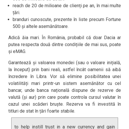
reach de 20 de milioane de clienți pe an, în mai multe
țări.
branduri cunoscute, prezente în liste precum Fortune
500 și altele asemănătoare.
Adică ăia mari. În România, probabil că doar Dacia ar
putea respecta două dintre condițiile de mai sus, poate
și eMAG.
Garantează și valoarea monedei (sau o valoare inițială,
la început) prin bani reali, astfel încât oamenii să aibă
încredere în Libra. Vor să elimine posibilitatea unei
volatilități mari printr-un sistem asemănător cu cel
bancar, unde banca națională dispune de rezerve de
valută (și aur) prin care poate controla cursul valutar în
cazul unei scăderi bruște. Rezerva va fi investită în
titluri de stat în țări foarte stabile.
to help instill trust in a new currency and gain