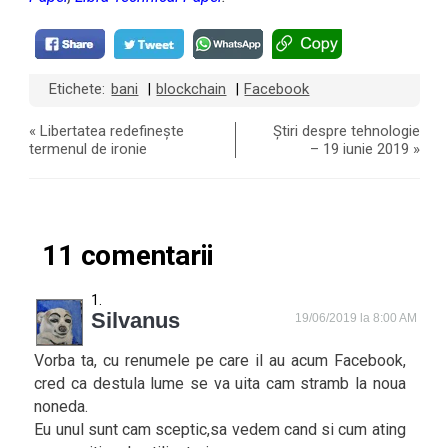
Etichete:
bani
blockchain
Facebook
|
|
«
Libertatea redefinește
Știri despre tehnologie
termenul de ironie
– 19 iunie 2019
»
11 comentarii
Silvanus
19/06/2019 la 8:00 AM
Vorba ta, cu renumele pe care il au acum Facebook,
cred ca destula lume se va uita cam stramb la noua
noneda.
Eu unul sunt cam sceptic,sa vedem cand si cum ating