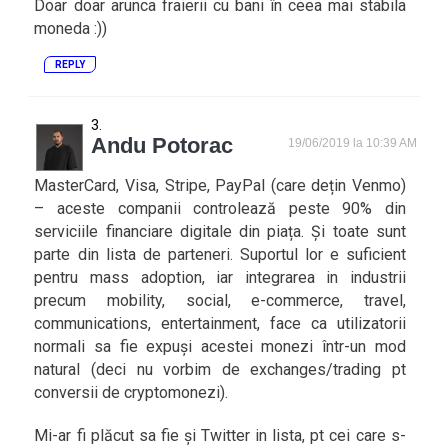
Doar doar arunca fraierii cu bani în ceea mai stabila
moneda :))
REPLY
Andu Potorac
19/06/2019 la 10:39 AM
MasterCard, Visa, Stripe, PayPal (care dețin Venmo)
– aceste companii controlează peste 90% din
serviciile financiare digitale din piața. Și toate sunt
parte din lista de parteneri. Suportul lor e suficient
pentru mass adoption, iar integrarea in industrii
precum mobility, social, e-commerce, travel,
communications, entertainment, face ca utilizatorii
normali sa fie expuși acestei monezi într-un mod
natural (deci nu vorbim de exchanges/trading pt
conversii de cryptomonezi).
Mi-ar fi plăcut sa fie și Twitter in lista, pt cei care s-