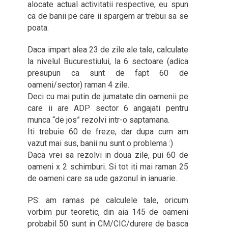
alocate actual activitatii respective, eu spun
ca de banii pe care ii spargem ar trebui sa se
poata.
Daca impart alea 23 de zile ale tale, calculate
la nivelul Bucurestiului, la 6 sectoare (adica
presupun ca sunt de fapt 60 de
oameni/sector) raman 4 zile.
Deci cu mai putin de jumatate din oamenii pe
care ii are ADP sector 6 angajati pentru
munca “de jos” rezolvi intr-o saptamana.
Iti trebuie 60 de freze, dar dupa cum am
vazut mai sus, banii nu sunt o problema :)
Daca vrei sa rezolvi in doua zile, pui 60 de
oameni x 2 schimburi. Si tot iti mai raman 25
de oameni care sa ude gazonul in ianuarie.
PS: am ramas pe calculele tale, oricum
vorbim pur teoretic, din aia 145 de oameni
probabil 50 sunt in CM/CIC/durere de basca