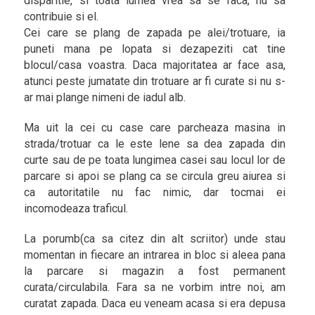
disparitie, si toata lumea vrea sa se faca, nu sa
contribuie si el.
Cei care se plang de zapada pe alei/trotuare, ia
puneti mana pe lopata si dezapeziti cat tine
blocul/casa voastra. Daca majoritatea ar face asa,
atunci peste jumatate din trotuare ar fi curate si nu s-
ar mai plange nimeni de iadul alb.
Ma uit la cei cu case care parcheaza masina in
strada/trotuar ca le este lene sa dea zapada din
curte sau de pe toata lungimea casei sau locul lor de
parcare si apoi se plang ca se circula greu aiurea si
ca autoritatile nu fac nimic, dar tocmai ei
incomodeaza traficul.
La porumb(ca sa citez din alt scriitor) unde stau
momentan in fiecare an intrarea in bloc si aleea pana
la parcare si magazin a fost permanent
curata/circulabila. Fara sa ne vorbim intre noi, am
curatat zapada. Daca eu veneam acasa si era depusa