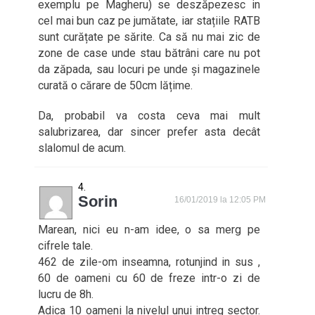
exemplu pe Magheru) se deszăpezesc in
cel mai bun caz pe jumătate, iar stațiile RATB
sunt curățate pe sărite. Ca să nu mai zic de
zone de case unde stau bătrâni care nu pot
da zăpada, sau locuri pe unde și magazinele
curată o cărare de 50cm lățime.
Da, probabil va costa ceva mai mult
salubrizarea, dar sincer prefer asta decât
slalomul de acum.
Sorin
16/01/2019 la 12:05 PM
Marean, nici eu n-am idee, o sa merg pe
cifrele tale.
462 de zile-om inseamna, rotunjind in sus ,
60 de oameni cu 60 de freze intr-o zi de
lucru de 8h.
Adica 10 oameni la nivelul unui intreg sector.