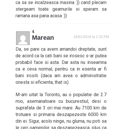
ca sa se incalzeasca masina :)) cand plecam
stergeam toate geamurile si speram sa
ramana asa pana acasa :))
Marean
16/01/2019 la 1:33 PM
Da, se pare ca avem amandoi dreptate, sunt
de acord ca la cati bani se irosesc s-ar putea
probabil face si asta. Dar asta nu inseamna
ca e ceva normal, pentru ca in esenta ar fi
bani irositi (daca am avea o administratie
onesta si eficienta, that is).
M-am uitat la Toronto, au o populatie de 2.7
mio, asemanatoare cu bucurestiul, desi o
suprafata de 3 ori mai mare. Au 7100 km de
trotuare si primaria deszapezeste 6000 km
din ei. Sigur, acolo ninge, nu gluma, nu poti sa
le ceri oamenilor sa deszapezeasca, plus ca