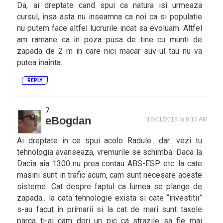
Da, ai dreptate cand spui ca natura isi urmeaza
cursul, insa asta nu inseamna ca noi ca si populatie
nu putem face altfel lucrurile incat sa evoluam. Altfel
am ramane ca in poza pusa de tine cu munti de
zapada de 2 m in care nici macar suv-ul tau nu va
putea inainta.
REPLY
eBogdan
16/01/2019 la 9:17 AM
Ai dreptate in ce spui acolo Radule.. dar.. vezi tu
tehnologia avanseaza, vremurile se schimba. Daca la
Dacia aia 1300 nu prea contau ABS-ESP etc. la cate
masini sunt in trafic acum, cam sunt necesare aceste
sisteme. Cat despre faptul ca lumea se plange de
zapada.. la cata tehnologie exista si cate “investitii”
s-au facut in primarii si la cat de mari sunt taxele
parca ti-ai cam dori un pic ca strazile sa fie mai