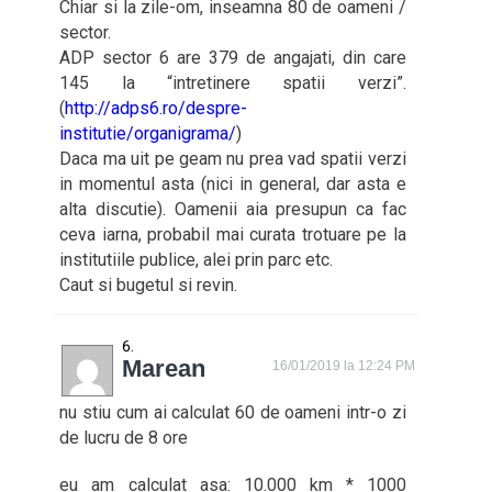
Chiar si la zile-om, inseamna 80 de oameni /
sector.
ADP sector 6 are 379 de angajati, din care
145 la “intretinere spatii verzi”.
(
http://adps6.ro/despre-
institutie/organigrama/
)
Daca ma uit pe geam nu prea vad spatii verzi
in momentul asta (nici in general, dar asta e
alta discutie). Oamenii aia presupun ca fac
ceva iarna, probabil mai curata trotuare pe la
institutiile publice, alei prin parc etc.
Caut si bugetul si revin.
Marean
16/01/2019 la 12:24 PM
nu stiu cum ai calculat 60 de oameni intr-o zi
de lucru de 8 ore
eu am calculat asa: 10.000 km * 1000