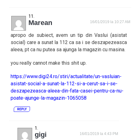
Marean
16/01/2019 la 10:27 AM
apropo de subiect, avem un tip din Vaslui (asistat
social) care a sunat la 112 ca sa i se deszapezeasca
aleea, pt ca nu putea sa ajunga la magazin cu masina.
you really cannot make this shit up.
https://www.digi24.ro/stiri/actualitate/un-vasluian-
asistat-social-a-sunat-la-112-si-a-cerut-sa-i-se-
deszapezeasca-aleea-din-fata-casei-pentru-ca-nu-
poate-ajunge-la-magazin-1065058
REPLY
gigi
16/01/2019 la 4:43 PM