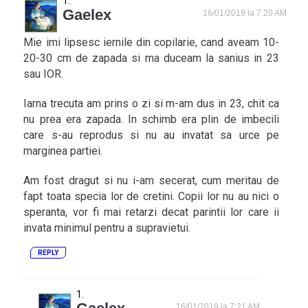
Gaelex
16/01/2019 la 7:20 AM
Mie imi lipsesc iernile din copilarie, cand aveam 10-
20-30 cm de zapada si ma duceam la sanius in 23
sau IOR.
Iarna trecuta am prins o zi si m-am dus in 23, chit ca
nu prea era zapada. In schimb era plin de imbecili
care s-au reprodus si nu au invatat sa urce pe
marginea partiei.
Am fost dragut si nu i-am secerat, cum meritau de
fapt toata specia lor de cretini. Copii lor nu au nici o
speranta, vor fi mai retarzi decat parintii lor care ii
invata minimul pentru a supravietui.
REPLY
16/01/2019 la 7:21 AM