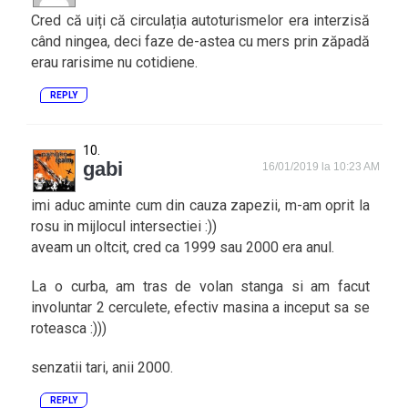
Cred că uiți că circulația autoturismelor era interzisă
când ningea, deci faze de-astea cu mers prin zăpadă
erau rarisime nu cotidiene.
REPLY
gabi
16/01/2019 la 10:23 AM
imi aduc aminte cum din cauza zapezii, m-am oprit la
rosu in mijlocul intersectiei :))
aveam un oltcit, cred ca 1999 sau 2000 era anul.
La o curba, am tras de volan stanga si am facut
involuntar 2 cerculete, efectiv masina a inceput sa se
roteasca :)))
senzatii tari, anii 2000.
REPLY