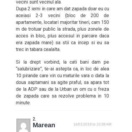
vecini sunt vecinul ala.
Dupa 2 ierni in care am dat zapada doar eu cu
aceiasi 2-3 vecini (bloc de 200 de
apartamente, locatari majoritar tineri, cam 150
m de trotuar public la strada, plus zonele de
acces in bloc, plus accesul in parcare daca
era zapada mare) sa stii ca incep si eu sa
trec in tabara cealalta.
Si la drept vorbind, la cati bani dam pe
“salubrizare”, te-ai astepta ca, in loc de alea
10 pirande care vin cu maturile vara o data la
doua saptamani sa agite praful, sa apara tot
de la ADP sau de la Urban un om cu o freza
de zapada care sa rezolve problema in 10
minute.
Marean
16/01/2019 la 10:38 AM