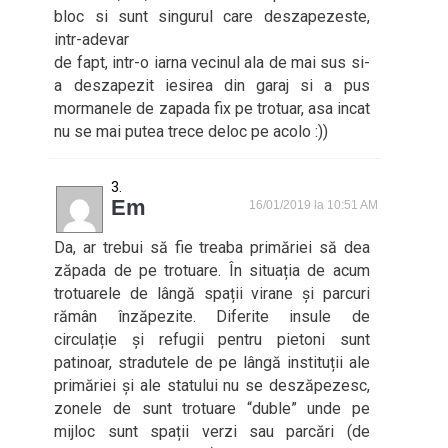
bloc si sunt singurul care deszapezeste,
intr-adevar
de fapt, intr-o iarna vecinul ala de mai sus si-
a deszapezit iesirea din garaj si a pus
mormanele de zapada fix pe trotuar, asa incat
nu se mai putea trece deloc pe acolo :))
Em
16/01/2019 la 10:51 AM
Da, ar trebui să fie treaba primăriei să dea
zăpada de pe trotuare. În situația de acum
trotuarele de lângă spații virane și parcuri
rămân înzăpezite. Diferite insule de
circulație și refugii pentru pietoni sunt
patinoar, stradutele de pe lângă instituții ale
primăriei și ale statului nu se deszăpezesc,
zonele de sunt trotuare “duble” unde pe
mijloc sunt spații verzi sau parcări (de