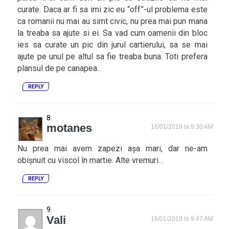
curate. Daca ar fi sa imi zic eu “off”-ul problema este
ca romanii nu mai au simt civic, nu prea mai pun mana
la treaba sa ajute si ei. Sa vad cum oamenii din bloc
ies sa curate un pic din jurul cartierului, sa se mai
ajute pe unul pe altul sa fie treaba buna. Toti prefera
plansul de pe canapea..
REPLY
motanes
16/01/2019 la 9:30 AM
Nu prea mai avem zapezi așa mari, dar ne-am
obișnuit cu viscol în martie. Alte vremuri…
REPLY
Vali
16/01/2019 la 9:47 AM