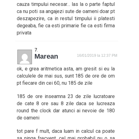
cauza timpului necesar… las la o parte faptul
ca nu poti sa angajezi sute de oameni doar pt
deszapezire, ca in restul timpului ii platesti
degeaba, fie ca esti primarie fie ca esti firma
privata
Marean
16/01/2019 la 12:37 PM
ok, e grea aritmetica asta, am gresit si eu la
calculele de mai sus, sunt 185 de ore de om
pt fiecare din cei 60, nu 185 de zile
185 de ore inseamna 23 de zile lucratoare
de cate 8 ore sau 8 zile daca se lucreaza
round the clock dar atunci ai nevoie de 180
de oameni
tot pare f mult, daca luam in calcul ca poate
sa ninga frecvent, cel mai probabil nu o sa