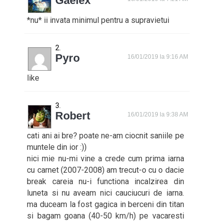
Gaelex
*nu* ii invata minimul pentru a supravietui
Pyro
16/01/2019 la 9:16 AM
like
Robert
16/01/2019 la 9:38 AM
cati ani ai bre? poate ne-am ciocnit saniile pe
muntele din ior :))
nici mie nu-mi vine a crede cum prima iarna
cu carnet (2007-2008) am trecut-o cu o dacie
break careia nu-i functiona incalzirea din
luneta si nu aveam nici cauciucuri de iarna.
ma duceam la fost gagica in berceni din titan
si bagam goana (40-50 km/h) pe vacaresti