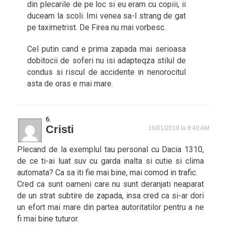
din plecarile de pe loc si eu eram cu copiii, ii
duceam la scoli. Imi venea sa-l strang de gat
pe taximetrist. De Firea nu mai vorbesc.
Cel putin cand e prima zapada mai serioasa
dobitocii de soferi nu isi adapteqza stilul de
condus si riscul de accidente in nenorocitul
asta de oras e mai mare.
Cristi
16/01/2019 la 8:40 AM
Plecand de la exemplul tau personal cu Dacia 1310,
de ce ti-ai luat suv cu garda inalta si cutie si clima
automata? Ca sa iti fie mai bine, mai comod in trafic.
Cred ca sunt oameni care nu sunt deranjati neaparat
de un strat subtire de zapada, insa cred ca si-ar dori
un efort mai mare din partea autoritatilor pentru a ne
fi mai bine tuturor.