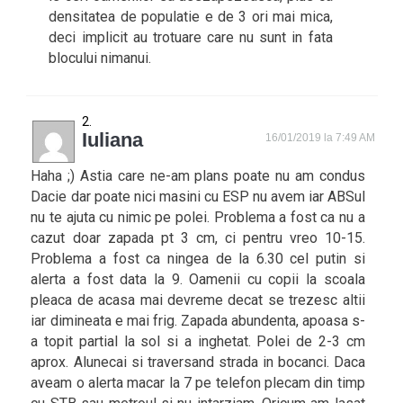
densitatea de populatie e de 3 ori mai mica,
deci implicit au trotuare care nu sunt in fata
blocului nimanui.
Iuliana
16/01/2019 la 7:49 AM
Haha ;) Astia care ne-am plans poate nu am condus
Dacie dar poate nici masini cu ESP nu avem iar ABSul
nu te ajuta cu nimic pe polei. Problema a fost ca nu a
cazut doar zapada pt 3 cm, ci pentru vreo 10-15.
Problema a fost ca ningea de la 6.30 cel putin si
alerta a fost data la 9. Oamenii cu copii la scoala
pleaca de acasa mai devreme decat se trezesc altii
iar dimineata e mai frig. Zapada abundenta, apoasa s-
a topit partial la sol si a inghetat. Polei de 2-3 cm
aprox. Alunecai si traversand strada in bocanci. Daca
aveam o alerta macar la 7 pe telefon plecam din timp