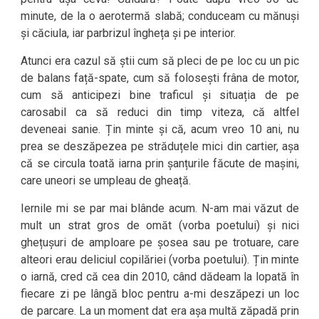
minute, de la o aerotermă slabă; conduceam cu mănuși
și căciula, iar parbrizul îngheța și pe interior.
Atunci era cazul să știi cum să pleci de pe loc cu un pic
de balans față-spate, cum să folosești frâna de motor,
cum să anticipezi bine traficul și situația de pe
carosabil ca să reduci din timp viteza, că altfel
deveneai sanie. Țin minte și că, acum vreo 10 ani, nu
prea se deszăpezea pe străduțele mici din cartier, așa
că se circula toată iarna prin șanțurile făcute de mașini,
care uneori se umpleau de gheață.
Iernile mi se par mai blânde acum. N-am mai văzut de
mult un strat gros de omăt (vorba poetului) și nici
ghețușuri de amploare pe șosea sau pe trotuare, care
alteori erau deliciul copilăriei (vorba poetului). Țin minte
o iarnă, cred că cea din 2010, când dădeam la lopată în
fiecare zi pe lângă bloc pentru a-mi deszăpezi un loc
de parcare. La un moment dat era așa multă zăpadă prin