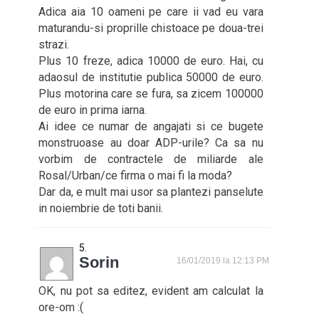
Adica aia 10 oameni pe care ii vad eu vara
maturandu-si proprille chistoace pe doua-trei
strazi.
Plus 10 freze, adica 10000 de euro. Hai, cu
adaosul de institutie publica 50000 de euro.
Plus motorina care se fura, sa zicem 100000
de euro in prima iarna.
Ai idee ce numar de angajati si ce bugete
monstruoase au doar ADP-urile? Ca sa nu
vorbim de contractele de miliarde ale
Rosal/Urban/ce firma o mai fi la moda?
Dar da, e mult mai usor sa plantezi panselute
in noiembrie de toti banii.
Sorin
16/01/2019 la 12:13 PM
OK, nu pot sa editez, evident am calculat la
ore-om :(