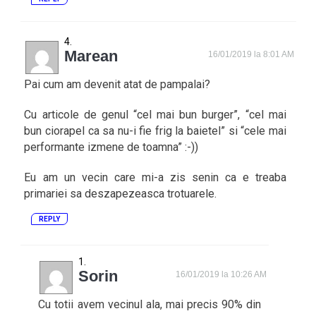
Marean
16/01/2019 la 8:01 AM
Pai cum am devenit atat de pampalai?
Cu articole de genul “cel mai bun burger”, “cel mai
bun ciorapel ca sa nu-i fie frig la baietel” si “cele mai
performante izmene de toamna” :-))
Eu am un vecin care mi-a zis senin ca e treaba
primariei sa deszapezeasca trotuarele.
REPLY
Sorin
16/01/2019 la 10:26 AM
Cu totii avem vecinul ala, mai precis 90% din