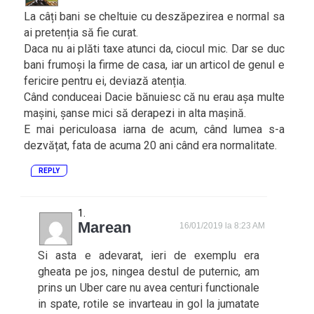
La câți bani se cheltuie cu deszăpezirea e normal sa
ai pretenția să fie curat.
Daca nu ai plăti taxe atunci da, ciocul mic. Dar se duc
bani frumoși la firme de casa, iar un articol de genul e
fericire pentru ei, deviază atenția.
Când conduceai Dacie bănuiesc că nu erau așa multe
mașini, șanse mici să derapezi in alta mașină.
E mai periculoasa iarna de acum, când lumea s-a
dezvățat, fata de acuma 20 ani când era normalitate.
REPLY
Marean
16/01/2019 la 8:23 AM
Si asta e adevarat, ieri de exemplu era
gheata pe jos, ningea destul de puternic, am
prins un Uber care nu avea centuri functionale
in spate, rotile se invarteau in gol la jumatate