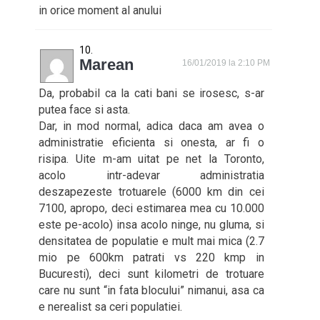
in orice moment al anului
Marean
16/01/2019 la 2:10 PM
Da, probabil ca la cati bani se irosesc, s-ar
putea face si asta.
Dar, in mod normal, adica daca am avea o
administratie eficienta si onesta, ar fi o
risipa. Uite m-am uitat pe net la Toronto,
acolo intr-adevar administratia
deszapezeste trotuarele (6000 km din cei
7100, apropo, deci estimarea mea cu 10.000
este pe-acolo) insa acolo ninge, nu gluma, si
densitatea de populatie e mult mai mica (2.7
mio pe 600km patrati vs 220 kmp in
Bucuresti), deci sunt kilometri de trotuare
care nu sunt “in fata blocului” nimanui, asa ca
e nerealist sa ceri populatiei.