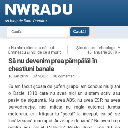
un blog de Radu Dumitru
«
Nu știm când s-a născut
Știri despre tehnologie –
Eminescu și nici de ce a murit
16 ianuarie 2019
»
Să nu devenim prea pămpălăi în
chestiuni banale
16 Jan 2019 ·
GÂNDURI
·
38 comentarii
Eu am făcut școala de șoferi și apoi am condus mulți ani
o Dacie 1310 care nu avea nici un sistem activ sau
pasiv de siguranță. Nu avea ABS, nu avea ESP, nu avea
servodirecție, nici măcar nu regla automat turația
motorului, ci-i trăgeai tu “șocul” la început, ca să se
încălzească mai rapid. Anvelope de iarnă? Nu avea timp
pentru așa ceva! Căldură? Poate după vreo 30 de