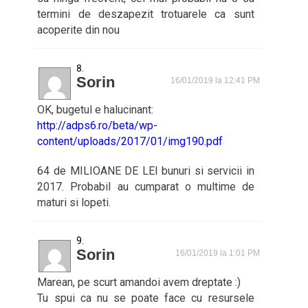
termini de deszapezit trotuarele ca sunt
acoperite din nou
Sorin
16/01/2019 la 12:41 PM
OK, bugetul e halucinant:
http://adps6.ro/beta/wp-
content/uploads/2017/01/img190.pdf
64 de MILIOANE DE LEI bunuri si servicii in
2017. Probabil au cumparat o multime de
maturi si lopeti.
Sorin
16/01/2019 la 1:01 PM
Marean, pe scurt amandoi avem dreptate :)
Tu spui ca nu se poate face cu resursele