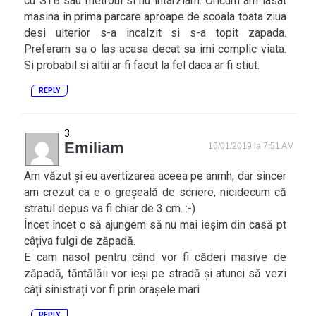
cu STB sau metroul si nu intarziam. Oricum am lasat
masina in prima parcare aproape de scoala toata ziua
desi ulterior s-a incalzit si s-a topit zapada.
Preferam sa o las acasa decat sa imi complic viata.
Si probabil si altii ar fi facut la fel daca ar fi stiut.
REPLY
Emiliam
16/01/2019 la 7:51 AM
Am văzut și eu avertizarea aceea pe anmh, dar sincer
am crezut ca e o greșeală de scriere, nicidecum că
stratul depus va fi chiar de 3 cm. :-)
Încet încet o să ajungem să nu mai ieșim din casă pt
câțiva fulgi de zăpadă.
E cam nasol pentru când vor fi căderi masive de
zăpadă, tăntălăii vor ieși pe stradă și atunci să vezi
câți sinistrați vor fi prin orașele mari
REPLY