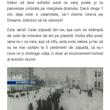
trebui să lase asfaltul curat ca vara, poate și cu
panseluțe colorate pe marginea drumului. Dacă ninge 1
cm, deja este o calamitate, să-l cheme cineva pe
Dwayne Johnson să ne salveze!
Este iarnă! Cade zăpadă din cer, așa cum se întâmplă
de sute de milioane de ani pe planetă. Vorba altui poet,
iarna nu-i ca vara, așa că stfu, asta este natura și hai să
nu ne mai văităm la 5 centimetri de zăpadă, că nu-i
ceva ce-ți distruge viața, ci doar un inconvenient normal
al acestui sezon.