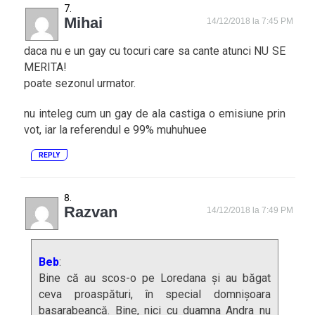
Mihai
14/12/2018 la 7:45 PM
daca nu e un gay cu tocuri care sa cante atunci NU SE
MERITA!
poate sezonul urmator.
nu inteleg cum un gay de ala castiga o emisiune prin
vot, iar la referendul e 99% muhuhuee
REPLY
Razvan
14/12/2018 la 7:49 PM
Beb
:
Bine că au scos-o pe Loredana și au băgat
ceva proaspături, în special domnișoara
basarabeancă. Bine, nici cu duamna Andra nu