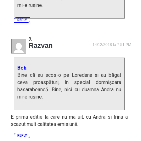
mi-e rușine.
REPLY
Razvan
14/12/2018 la 7:51 PM
Beb
:
Bine că au scos-o pe Loredana și au băgat
ceva proaspături, în special domnișoara
basarabeancă. Bine, nici cu duamna Andra nu
mi-e rușine.
E prima editie la care nu ma uit, cu Andra si Irina a
scazut mult calitatea emisiunii.
REPLY