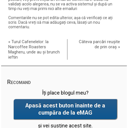
validați acolo alegerea, nu se va activa sistemul și după un
timp nu veți mai primi nici alte emailuri
Comentariile nu se pot edita ulterior, așa că verificați ce ați
scris. Dacă vreți să mai adăugați ceva, lăsați un nou
comentariu.
«
Turul Cafenelelor: la
Câteva parcări reușite
Narcoffee Roasters
de prin oraș
»
Magheru, unde au și brunch
ieftin
Recomand
Îți place blogul meu?
Apasă acest buton înainte de a
cumpăra de la eMAG
și vei susține acest site.