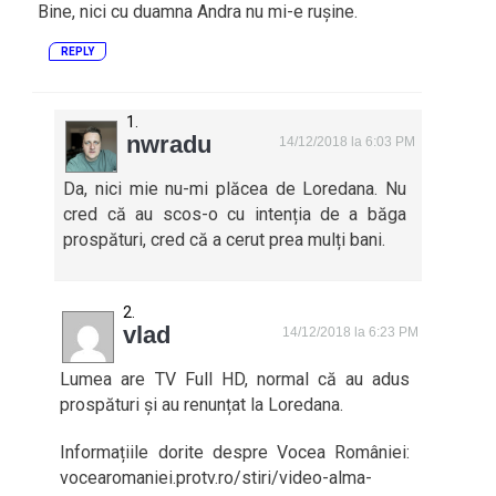
Bine, nici cu duamna Andra nu mi-e rușine.
REPLY
nwradu
14/12/2018 la 6:03 PM
Da, nici mie nu-mi plăcea de Loredana. Nu
cred că au scos-o cu intenția de a băga
prospături, cred că a cerut prea mulți bani.
vlad
14/12/2018 la 6:23 PM
Lumea are TV Full HD, normal că au adus
prospături și au renunțat la Loredana.
Informațiile dorite despre Vocea României:
vocearomaniei.protv.ro/stiri/video-alma-