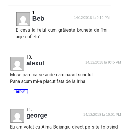
Beb
14/12/2018 la 9:19 PM
E ceva la felul cum grăiește bruneta de îmi
unje sufletu’
alexul
14/12/2018 la 9:45 PM
Mi se pare ca se aude cam nasol sunetul.
Pana acum mi-a placut fata de la Irina.
REPLY
george
14/12/2018 la 10:01 PM
Eu am votat cu Alma Boiangiu direct pe site folosind