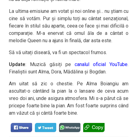
La ultima emisiune am votat și noi online și… nu știam cu
cine să votăm. Pur și simplu toți au cântat senzațional,
fiecare în stilul său aparte, ceea ce face și mai dificilă o
comparație. M-a enervat că omul ăla de a cântat o
melodie Queen nu a ajuns în finală, dar asta este.
Să vă uitați diseară, va fi un spectacol frumos.
Update
: Muzică găsiți pe
canalul oficial YouTube
.
Finaliștii sunt Alma, Dora, Mădălina și Bogdan.
Am uitat să zic o chestie. Pe Alma Boiangiu am
ascultat-o cântând la pian la o lansare de ceva acum
vreo doi ani, unde asigura atmosfera. Mi s-a părut că se
pricepe foarte bine la pian. Am fost foarte surprins când
am văzut că și cântă foarte bine.