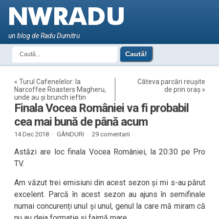
un blog de Radu Dumitru
«
Turul Cafenelelor: la
Câteva parcări reușite
Narcoffee Roasters Magheru,
de prin oraș
»
unde au și brunch ieftin
Finala Vocea României va fi probabil
cea mai bună de până acum
14 Dec 2018 ·
GÂNDURI
·
29 comentarii
Astăzi are loc finala Vocea României, la 20:30 pe Pro
TV.
Am văzut trei emisiuni din acest sezon și mi s-au părut
excelent. Parcă în acest sezon au ajuns în semifinale
numai concurenți unul și unul, genul la care mă miram că
nu au deja formație și faimă mare.