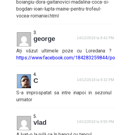
boiangiu-dora-gaitanovici-madalina-coca-si-
bogdan-ioan-lupta-maine-pentru-trofeul-
vocea-romaniei.html
george
14/12/2018 la 8:42 PM
Ați văzut ultimele poze cu Loredana ?
https://www.facebook.com/184283259844/posts/101
C
14/12/2018 la 9:32 PM
S-a improspatat sa intre inapoi in sezonul
urmator
vlad
14/12/2018 la 9:55 PM
A luat-o la pilă ca în bancul cu tancul.