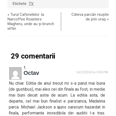
Etichete:
TV
«
Turul Cafenelelor: la
Câteva parcări reușite
Narcoffee Roasters
de prin oraș
»
Magheru, unde au și brunch
ieftin
29 comentarii
Octav
14/12/2018 la 3:08 PM
Nu chiar. Editia de anul trecut mi s-a parut mai buna
(de gustibus), mai ales cei din finala au fost, in medie
mai buni decat astia de acum. La editia asta, de
departe, cel mai bun finalist e parizianca, Madalina
parca. Michael Jackson a ajuns oarecum hazardat in
finala, performanta incredibila din auditii l-a tras.