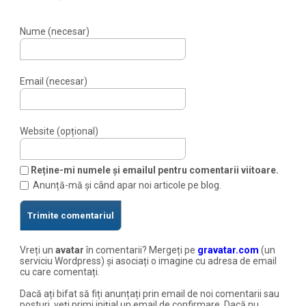
Nume (necesar)
Email (necesar)
Website (opțional)
Reține-mi numele și emailul pentru comentarii viitoare.
Anunță-mă și când apar noi articole pe blog.
Vreți un
avatar
în comentarii? Mergeți pe
gravatar.com
(un
serviciu Wordpress) și asociați o imagine cu adresa de email
cu care comentați.
Dacă ați bifat să fiți anunțați prin email de noi comentarii sau
posturi, veți primi inițial un email de confirmare. Dacă nu