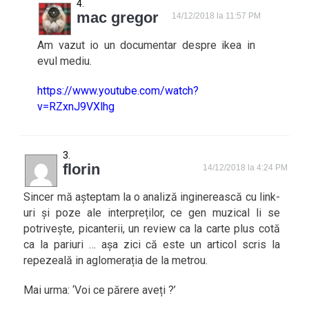
mac gregor
14/12/2018 la 11:57 PM
Am vazut io un documentar despre ikea in
evul mediu.
https://www.youtube.com/watch?
v=RZxnJ9VXlhg
florin
14/12/2018 la 4:24 PM
Sincer mă așteptam la o analiză inginerească cu link-
uri și poze ale interpreților, ce gen muzical li se
potrivește, picanterii, un review ca la carte plus cotă
ca la pariuri … așa zici că este un articol scris la
repezeală in aglomerația de la metrou.
Mai urma: ‘Voi ce părere aveți ?’