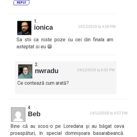
REPLY
ionica
14/12/2018 la 4:56 PM
Sa stii ca niste poze cu cei din finala am
asteptat si eu 😁
nwradu
14/12/2018 la 6:02 PM
Ce contează cum arată?
Beb
14/12/2018 la 4:57 PM
Bine că au scos-o pe Loredana și au băgat ceva
proaspături, în special domnișoara basarabeancă.