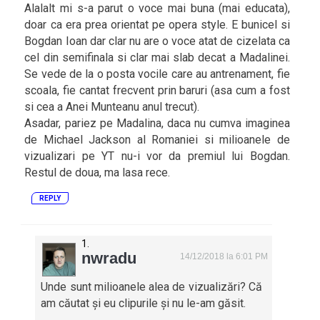
Alalalt mi s-a parut o voce mai buna (mai educata),
doar ca era prea orientat pe opera style. E bunicel si
Bogdan Ioan dar clar nu are o voce atat de cizelata ca
cel din semifinala si clar mai slab decat a Madalinei.
Se vede de la o posta vocile care au antrenament, fie
scoala, fie cantat frecvent prin baruri (asa cum a fost
si cea a Anei Munteanu anul trecut).
Asadar, pariez pe Madalina, daca nu cumva imaginea
de Michael Jackson al Romaniei si milioanele de
vizualizari pe YT nu-i vor da premiul lui Bogdan.
Restul de doua, ma lasa rece.
REPLY
nwradu
14/12/2018 la 6:01 PM
Unde sunt milioanele alea de vizualizări? Că
am căutat și eu clipurile și nu le-am găsit.