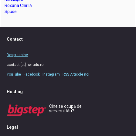
Roxana Chirilă
Spuse
Contact
Despre mine
contact [at] nwradu.ro
YouTube
·
Facebook
·
Instagram
·
RSS Articole noi
Hosting
Cine se ocupă de
serverul tău?
Legal