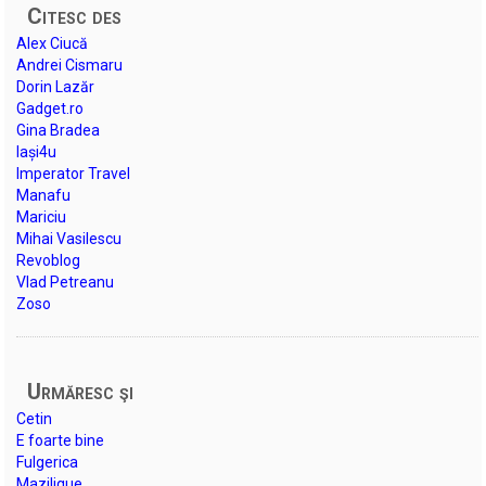
Citesc des
Alex Ciucă
Andrei Cismaru
Dorin Lazăr
Gadget.ro
Gina Bradea
Iași4u
Imperator Travel
Manafu
Mariciu
Mihai Vasilescu
Revoblog
Vlad Petreanu
Zoso
Urmăresc şi
Cetin
E foarte bine
Fulgerica
Mazilique