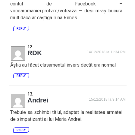
contul de Facebook –
vocearomaniei.protv.ro/voteaza – deși m-aș bucura
mult dacă ar câștiga Irina Rimes.
REPLY
RDK
14/12/2018 la 11:34 PM
Ăștia au făcut clasamentul invers decât era normal
REPLY
Andrei
15/12/2018 la 9:14 AM
Trebuie sa schimbi titlul, adaptat la realitatea armatei
de simpatizanti ai lui Maria Andrei.
REPLY