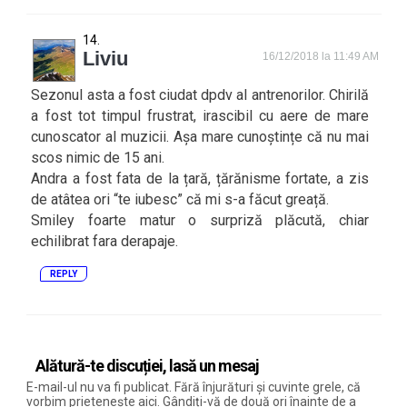
Liviu
16/12/2018 la 11:49 AM
Sezonul asta a fost ciudat dpdv al antrenorilor. Chirilă
a fost tot timpul frustrat, irascibil cu aere de mare
cunoscator al muzicii. Așa mare cunoștințe că nu mai
scos nimic de 15 ani.
Andra a fost fata de la țară, țărănisme fortate, a zis
de atâtea ori “te iubesc” că mi s-a făcut greață.
Smiley foarte matur o surpriză plăcută, chiar
echilibrat fara derapaje.
REPLY
Alătură-te discuției, lasă un mesaj
E-mail-ul nu va fi publicat. Fără înjurături și cuvinte grele, că
vorbim prietenește aici. Gândiți-vă de două ori înainte de a