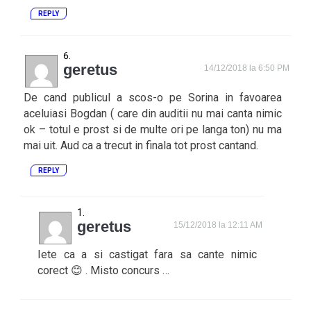
REPLY
geretus
14/12/2018 la 6:50 PM
De cand publicul a scos-o pe Sorina in favoarea
aceluiasi Bogdan ( care din auditii nu mai canta nimic
ok – totul e prost si de multe ori pe langa ton) nu ma
mai uit. Aud ca a trecut in finala tot prost cantand.
REPLY
geretus
15/12/2018 la 12:11 AM
Iete ca a si castigat fara sa cante nimic
corect 😊 . Misto concurs …