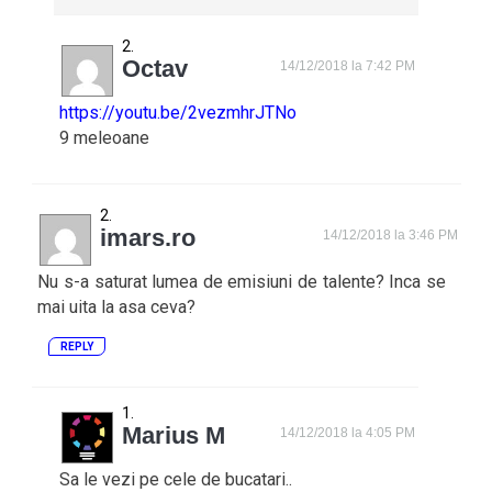
Octav
14/12/2018 la 7:42 PM
https://youtu.be/2vezmhrJTNo
9 meleoane
imars.ro
14/12/2018 la 3:46 PM
Nu s-a saturat lumea de emisiuni de talente? Inca se
mai uita la asa ceva?
REPLY
Marius M
14/12/2018 la 4:05 PM
Sa le vezi pe cele de bucatari..