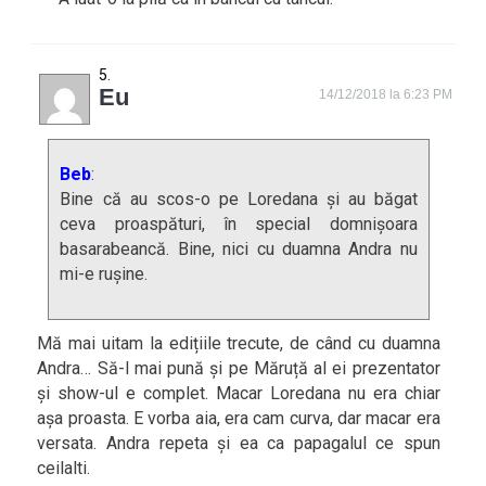
Eu
14/12/2018 la 6:23 PM
Beb
:
Bine că au scos-o pe Loredana și au băgat
ceva proaspături, în special domnișoara
basarabeancă. Bine, nici cu duamna Andra nu
mi-e rușine.
Mă mai uitam la edițiile trecute, de când cu duamna
Andra… Să-l mai pună și pe Măruță al ei prezentator
și show-ul e complet. Macar Loredana nu era chiar
așa proasta. E vorba aia, era cam curva, dar macar era
versata. Andra repeta și ea ca papagalul ce spun
ceilalti.