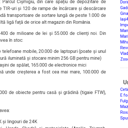
 Parcul Cișmigiu, din care spațiu de depozitare de
Dori
Gad
 TIR-uri și 120 de rampe de încărcare și descărcare
Gin
bandă transportoare de sortare lungă de peste 1.000 de
Iași
altă ligă față de orice alt magazin din România.
Impe
Man
00 de milioane de lei și 55.000 de clienți noi. Din
Mari
vea în stoc:
Miha
Rev
 telefoane mobile, 20.000 de laptopuri (poate și unul
Vla
tură iluminată și stocare minim 256 GB pentru mine)
Zos
așini de spălat, 165.000 de electronice mici
onă unde creșterea a fost cea mai mare, 100.000 de
U
Ceti
0.000 de obiecte pentru casă și grădină (tigaie FTW),
E fo
Fulg
Mazi
avea:
Roxa
Spu
și lingouri de 24K