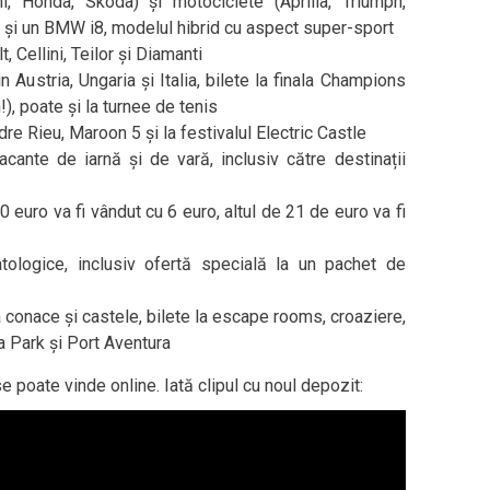
, Honda, Skoda) și motociclete (Aprilia, Triumph,
 fi și un BMW i8, modelul hibrid cu aspect super-sport
t, Cellini, Teilor și Diamanti
 Austria, Ungaria și Italia, bilete la finala Champions
, poate și la turnee de tenis
dre Rieu, Maroon 5 și la festivalul Electric Castle
cante de iarnă și de vară, inclusiv către destinații
euro va fi vândut cu 6 euro, altul de 21 de euro va fi
ologice, inclusiv ofertă specială la un pachet de
 conace și castele, bilete la escape rooms, croaziere,
a Park și Port Aventura
 poate vinde online. Iată clipul cu noul depozit: