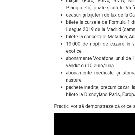
mașini (Ford, Volvo, BMW, Mini
Piaggio etc), poate și altele. Va
ceasuri și bijuterii de lux de la Gal
bilete la cursele de Formula 1 din
League 2019 de la Madrid (damn!)
bilete la concertele Metallica, An
19.000 de nopți de cazare în va
exotice
abonamente Vodafone, unul de 10 
vândut cu 10 euro/lună
abonamente medicale și stomat
naștere
pachete inedite, precum cazări la
bilete la Disneyland Paris, Europ
Practic, vor să demonstreze că orice se