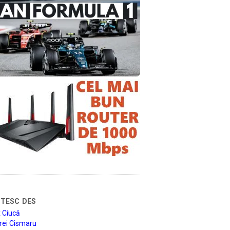
tesc des
 Ciucă
rei Cismaru