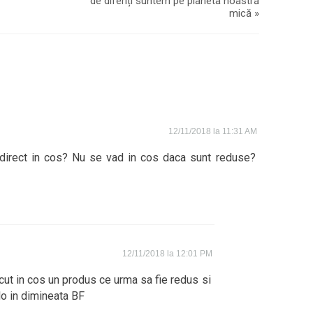
de diferiți suntem pe planeta noastră
mică
»
12/11/2018 la 11:31 AM
 direct in cos? Nu se vad in cos daca sunt reduse?
12/11/2018 la 12:01 PM
cut in cos un produs ce urma sa fie redus si
lo in dimineata BF