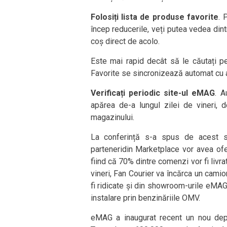
Folosiți lista de produse favorite
. 
încep reducerile, veți putea vedea dintr
coș direct de acolo.
Este mai rapid decât să le căutați pe 
Favorite se sincronizează automat cu a
Verificați periodic site-ul eMAG
. A
apărea de-a lungul zilei de vineri, d
magazinului.
La conferință s-a spus de acest s
parteneridin Marketplace vor avea ofe
fiind că 70% dintre comenzi vor fi livra
vineri, Fan Courier va încărca un cami
fi ridicate și din showroom-urile eMA
instalare prin benzinăriile OMV.
eMAG a inaugurat recent un nou dep