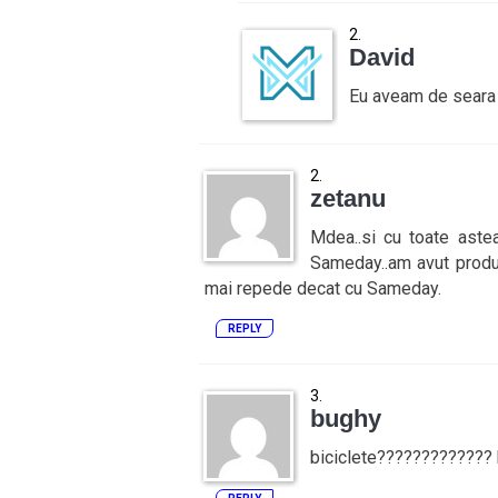
David
Eu aveam de seara 
zetanu
Mdea..si cu toate astea
Sameday..am avut prod
mai repede decat cu Sameday.
REPLY
bughy
biciclete????????????? b