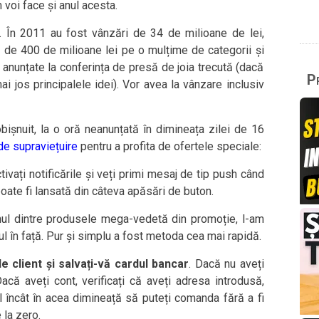
 voi face și anul acesta.
. În 2011 au fost vânzări de 34 de milioane de lei,
e 400 de milioane lei pe o mulțime de categorii și
 anunțate la conferința de presă de joia trecută (dacă
Pr
ai jos principalele idei). Vor avea la vânzare inclusiv
bișnuit, la o oră neanunțată în dimineața zilei de 16
de supraviețuire
pentru a profita de ofertele speciale:
ctivați notificările și veți primi mesaj de tip push când
poate fi lansată din câteva apăsări de buton.
 unul dintre produsele mega-vedetă din promoție, l-am
în față. Pur și simplu a fost metoda cea mai rapidă.
de client și salvați-vă cardul bancar
. Dacă nu aveți
că aveți cont, verificați că aveți adresa introdusă,
el încât în acea dimineață să puteți comanda fără a fi
 la zero.