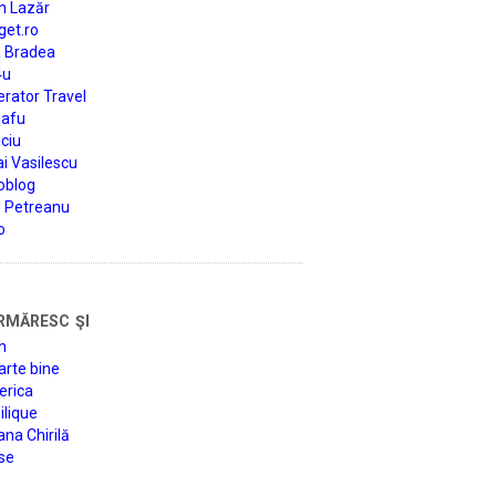
n Lazăr
get.ro
a Bradea
4u
rator Travel
afu
ciu
i Vasilescu
oblog
d Petreanu
o
rmăresc şi
n
arte bine
erica
lique
na Chirilă
se