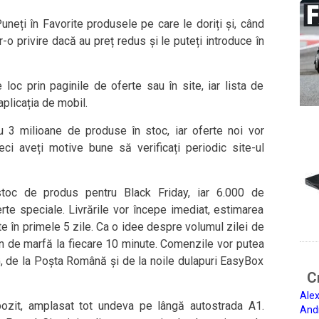
Puneți în Favorite produsele pe care le doriți și, când
-o privire dacă au preț redus și le puteți introduce în
loc prin paginile de oferte sau în site, iar lista de
plicația de mobil.
u 3 milioane de produse în stoc, iar oferte noi vor
eci aveți motive bune să verificați periodic site-ul
toc de produs pentru Black Friday, iar 6.000 de
rte speciale. Livrările vor începe imediat, estimarea
te în primele 5 zile. Ca o idee despre volumul zilei de
on de marfă la fiecare 10 minute. Comenzile vor putea
G, de la Poșta Română și de la noile dulapuri EasyBox
Ci
Alex
ozit, amplasat tot undeva pe lângă autostrada A1.
And