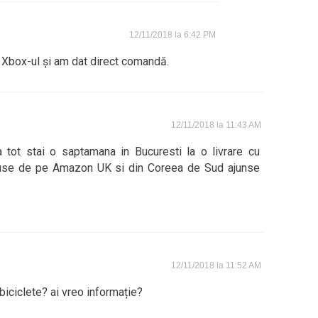
12/11/2018 la 6:42 PM
Xbox-ul și am dat direct comandă.
12/11/2018 la 11:43 AM
 tot stai o saptamana in Bucuresti la o livrare cu
use de pe Amazon UK si din Coreea de Sud ajunse
12/11/2018 la 11:52 AM
iciclete? ai vreo informație?