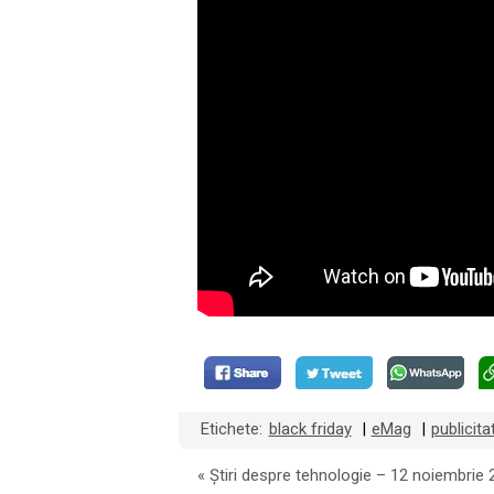
Etichete:
black friday
eMag
publicita
|
|
«
Știri despre tehnologie – 12 noiembrie 