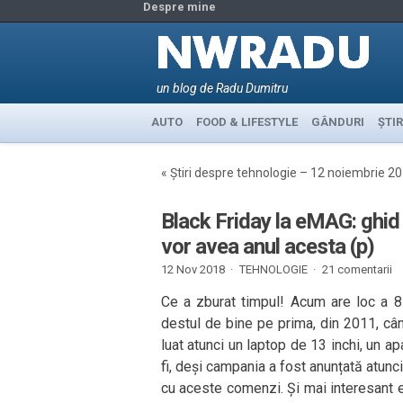
Despre mine
un blog de Radu Dumitru
AUTO
FOOD & LIFESTYLE
GÂNDURI
ȘTIR
«
Știri despre tehnologie – 12 noiembrie 2
Black Friday la eMAG: ghid 
vor avea anul acesta (p)
12 Nov 2018 ·
TEHNOLOGIE
·
21 comentarii
Ce a zburat timpul! Acum are loc a 8-
destul de bine pe prima, din 2011, c
luat atunci un laptop de 13 inchi, un ap
fi, deși campania a fost anunțată atunci
cu aceste comenzi. Și mai interesant e