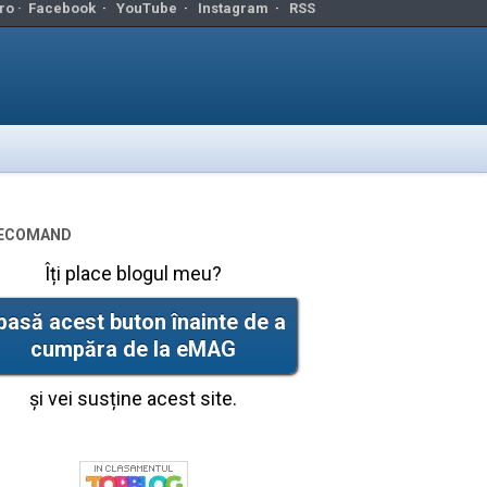
ro ·
Facebook
·
YouTube
·
Instagram
·
RSS
ecomand
Îți place blogul meu?
pasă acest buton înainte de a
cumpăra de la eMAG
și vei susține acest site.