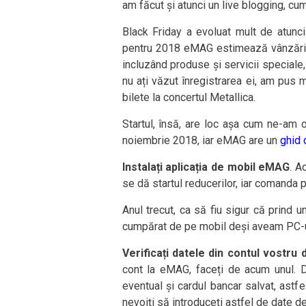
am făcut și atunci un live blogging, cum
Black Friday a evoluat mult de atunci
pentru 2018 eMAG estimează vânzări d
incluzând produse și servicii speciale,
nu ați văzut înregistrarea ei, am pus m
bilete la concertul Metallica.
Startul, însă, are loc așa cum ne-am o
noiembrie 2018, iar eMAG are un
ghid 
Instalați aplicația de mobil eMAG
. A
se dă startul reducerilor, iar comanda 
Anul trecut, ca să fiu sigur că prind
cumpărat de pe mobil deși aveam PC-ul 
Verificați datele din contul vostru 
cont la eMAG, faceți de acum unul. Da
eventual și cardul bancar salvat, astf
nevoiți să introduceți astfel de date de