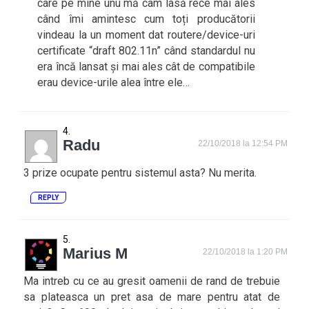
care pe mine unu mă cam lasă rece mai ales
când îmi amintesc cum toți producătorii
vindeau la un moment dat routere/device-uri
certificate “draft 802.11n” când standardul nu
era încă lansat și mai ales cât de compatibile
erau device-urile alea între ele…
Radu
22/10/2018 la 12:54 PM
3 prize ocupate pentru sistemul asta? Nu merita.
REPLY
Marius M
22/10/2018 la 1:20 PM
Ma intreb cu ce au gresit oamenii de rand de trebuie
sa plateasca un pret asa de mare pentru atat de