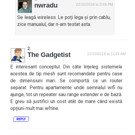
nwradu
22/10/2018 la 3:49 PM
Se leagă wireless. Le poți lega și prin cablu,
zice manualul, dar n-am testat asta.
The Gadgetist
22/10/2018 la 11:41 AM
E interesant conceptul. Din câte înțeleg sistemele
acestea de tip mesh sunt recomandate pentru case
de dimensiuni mari. Se comportă ca un router
separat. Pentru apartamente unde semnalul wifi nu
ajunge, tot un repeater sau range extender e de bază.
E greu să justifici un cost atât de mare când există
opțiuni mult mai ieftine.
REPLY