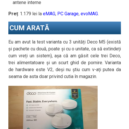
antene interne
Preț
: 1.179 lei la
eMAG
,
PC Garage
,
evoMAG
.
CUM ARATĂ
Eu am avut la test varianta cu 3 unități Deco M5 (există
și pachete cu două, poate și cu o unitate, ca să extindeți
cum vreți un sistem), așa că am găsit cele trei Deco,
trei alimentatoare și un scurt ghid de pornire. Varianta
de hardware este V2, deși nu știu cum v-ați putea da
seama de asta doar privind cutia în magazin.