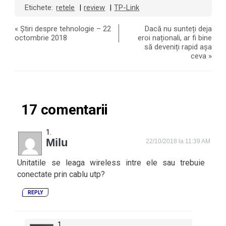
Etichete:
retele
review
TP-Link
|
|
«
Știri despre tehnologie – 22
Dacă nu sunteți deja
octombrie 2018
eroi naționali, ar fi bine
să deveniți rapid așa
ceva
»
17 comentarii
Milu
22/10/2018 la 11:39 AM
Unitatile se leaga wireless intre ele sau trebuie
conectate prin cablu utp?
REPLY