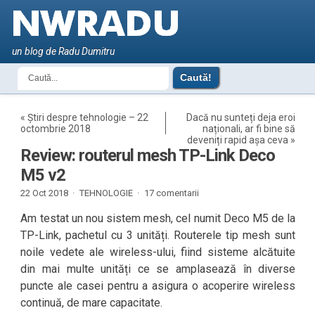
un blog de Radu Dumitru
«
Știri despre tehnologie – 22
Dacă nu sunteți deja eroi
octombrie 2018
naționali, ar fi bine să
deveniți rapid așa ceva
»
Review: routerul mesh TP-Link Deco
M5 v2
22 Oct 2018 ·
TEHNOLOGIE
·
17 comentarii
Am testat un nou sistem mesh, cel numit Deco M5 de la
TP-Link, pachetul cu 3 unități. Routerele tip mesh sunt
noile vedete ale wireless-ului, fiind sisteme alcătuite
din mai multe unități ce se amplasează în diverse
puncte ale casei pentru a asigura o acoperire wireless
continuă, de mare capacitate.