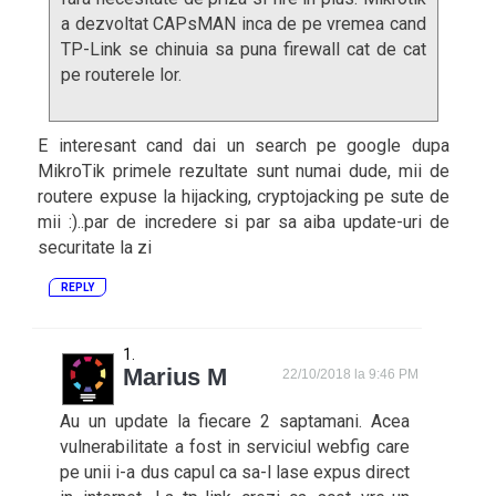
a dezvoltat CAPsMAN inca de pe vremea cand
TP-Link se chinuia sa puna firewall cat de cat
pe routerele lor.
E interesant cand dai un search pe google dupa
MikroTik primele rezultate sunt numai dude, mii de
routere expuse la hijacking, cryptojacking pe sute de
mii :)..par de incredere si par sa aiba update-uri de
securitate la zi
REPLY
Marius M
22/10/2018 la 9:46 PM
Au un update la fiecare 2 saptamani. Acea
vulnerabilitate a fost in serviciul webfig care
pe unii i-a dus capul ca sa-l lase expus direct