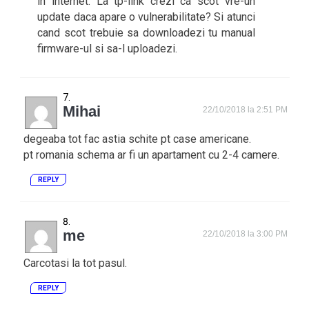
in internet. La tp-link crezi ca scot vre-un
update daca apare o vulnerabilitate? Si atunci
cand scot trebuie sa downloadezi tu manual
firmware-ul si sa-l uploadezi.
Mihai
22/10/2018 la 2:51 PM
degeaba tot fac astia schite pt case americane.
pt romania schema ar fi un apartament cu 2-4 camere.
REPLY
me
22/10/2018 la 3:00 PM
Carcotasi la tot pasul.
REPLY