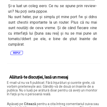
Și-a luat un coleg eero. Ce nu se spune prin review-
uri? Nu poți seta pppoe.
Nu sunt hater, pur și simplu pt mine port fw și ddns
sunt chestii importante la un router. Plus că nu mai
sunt noutăți de ceva vreme. Și de când fiecare vine
cu interfață lui (buna sau rea) și nu se mai pune un
tomato/ddwrt pe ele, e bine de știut înainte de
cumpărat.
REPLY
Alătură-te discuției, lasă un mesaj
E-mail-ul nu va fi publicat. Fără înjurături și cuvinte grele, că
vorbim prietenește aici. Gândiți-vă de două ori înainte de a
publica. Nu o luați pe arătură doar pentru că aveți un monitor
în față și nu o persoană reală.
Apăsați pe
Citează
pentru a cita întreg comentariul cuiva sau