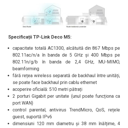
Specificații TP-Link Deco M5:
capacitate totală AC1300, alcătuită din 867 Mbps pe
802.11ac/n/a în banda de 5 GHz și 400 Mbps pe
802.11n/g/b în banda de 2,4 GHz, MU-MIMO,
beamforming
fără rețea wireless separată de backhaul între unități,
se poate face backhaul prin cablu ethernet
acoperire oficială: 510 metri pătrați
2 porturi Gigabit per unitate (unul poate funcționa ca
port WAN)
control parental, antivirus TrendMicro, QoS, rețele
guest, suportă IPv6
dimensiuni 120 mm diametru și 38 mm înălțime, 4