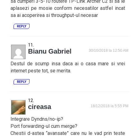
sa cumperi 3-5-10 routere TP-Link Archer C2 si sa le
aplasezi pe mosie conform necesatilor astfel incat
sa ai acoperirea si throughput-ul necesar
REPLY
Bianu Gabriel
30/10/2018 la 12:50 AM
Destul de scump insa daca ai o casa mare si vrei
internet peste tot, se merita.
REPLY
cireasa
18/12/2018 la 5:55 PM
Integrare Dyndns/no-ip?
Port forwarding-ul cum merge?
Chestii d-astea “avansate” care nu le vad prin teste