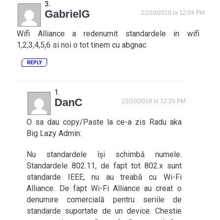
GabrielG
22/10/2018 la 12:04 PM
Wifi Alliance a redenumit standardele in wifi
1,2,3,4,5,6 si noi o tot tinem cu abgnac
REPLY
DanC
22/10/2018 la 12:25 PM
O sa dau copy/Paste la ce-a zis Radu aka
Big Lazy Admin:
Nu standardele își schimbă numele.
Standardele 802.11, de fapt tot 802.x sunt
standarde IEEE, nu au treabă cu Wi-Fi
Alliance. De fapt Wi-Fi Alliance au creat o
denumire comercială pentru seriile de
standarde suportate de un device. Chestie