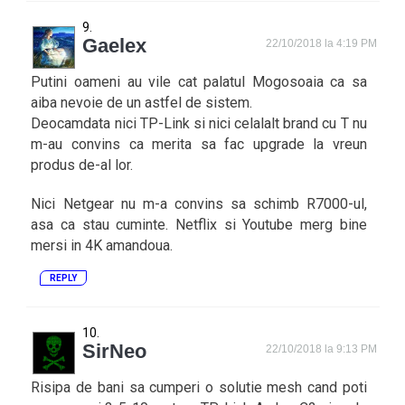
Gaelex
22/10/2018 la 4:19 PM
Putini oameni au vile cat palatul Mogosoaia ca sa
aiba nevoie de un astfel de sistem.
Deocamdata nici TP-Link si nici celalalt brand cu T nu
m-au convins ca merita sa fac upgrade la vreun
produs de-al lor.
Nici Netgear nu m-a convins sa schimb R7000-ul,
asa ca stau cuminte. Netflix si Youtube merg bine
mersi in 4K amandoua.
REPLY
SirNeo
22/10/2018 la 9:13 PM
Risipa de bani sa cumperi o solutie mesh cand poti