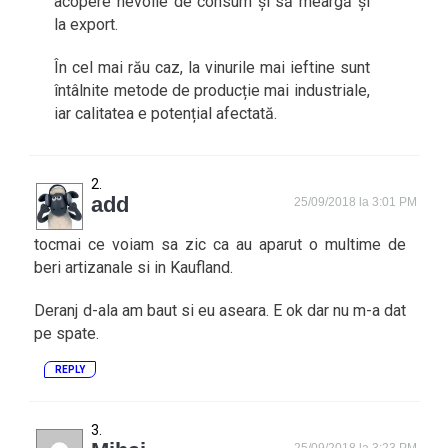
acopere nevoile de consum și să meargă și
la export.
În cel mai rău caz, la vinurile mai ieftine sunt
întâlnite metode de producție mai industriale,
iar calitatea e potențial afectată.
add
25/09/2018 la 3:01 PM
tocmai ce voiam sa zic ca au aparut o multime de
beri artizanale si in Kaufland.
Deranj d-ala am baut si eu aseara. E ok dar nu m-a dat
pe spate.
REPLY
25/09/2018 la 3:23 PM