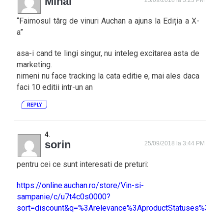
Mihai
“Faimosul târg de vinuri Auchan a ajuns la Ediția a X-
a”
asa-i cand te lingi singur, nu inteleg excitarea asta de
marketing.
nimeni nu face tracking la cata editie e, mai ales daca
faci 10 editii intr-un an
REPLY
sorin
25/09/2018 la 3:44 PM
pentru cei ce sunt interesati de preturi:
https://online.auchan.ro/store/Vin-si-
sampanie/c/u7t4c0s0000?
sort=discount&q=%3Arelevance%3AproductStatuses%3AT