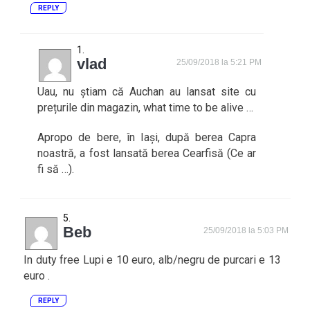
REPLY
vlad
25/09/2018 la 5:21 PM
Uau, nu știam că Auchan au lansat site cu
prețurile din magazin, what time to be alive …
Apropo de bere, în Iași, după berea Capra
noastră, a fost lansată berea Cearfisă (Ce ar
fi să …).
Beb
25/09/2018 la 5:03 PM
In duty free Lupi e 10 euro, alb/negru de purcari e 13
euro .
REPLY