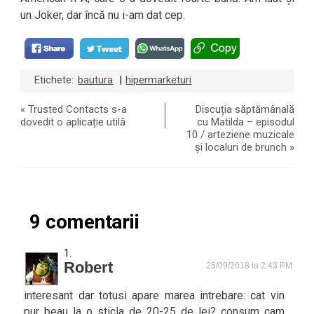
un Joker, dar încă nu i-am dat cep.
Etichete:
bautura
hipermarketuri
|
«
Trusted Contacts s-a
Discuția săptămânală
dovedit o aplicație utilă
cu Matilda – episodul
10 / arteziene muzicale
și localuri de brunch
»
9 comentarii
Robert
25/09/2018 la 2:43 PM
interesant dar totusi apare marea intrebare: cat vin
pur beau la o sticla de 20-25 de lei? consum cam