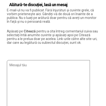
Alătură-te discuției, lasă un mesaj
E-mail-ul nu va fi publicat. Fără înjurături și cuvinte grele, că
vorbim prietenește aici. Gândiți-vă de două ori înainte de a
publica. Nu o luați pe arătură doar pentru că aveți un monitor
în față și nu o persoană reală.
Apăsați pe
Citează
pentru a cita întreg comentariul cuiva sau
selectați întâi anumite cuvinte și apăsați apoi pe Citează
pentru a le prelua doar pe acelea. Link-urile către alte site-uri,
dar care au legătură cu subiectul discuției, sunt ok.