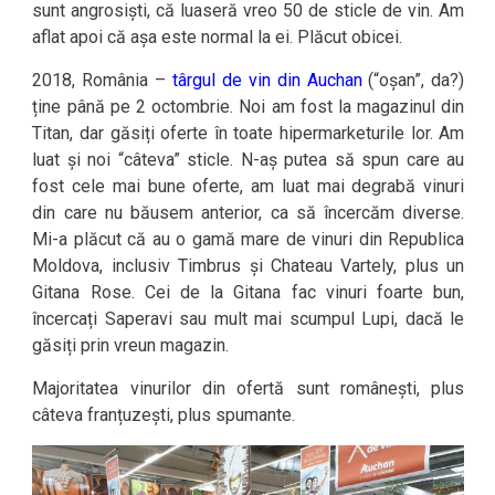
sunt angrosiști, că luaseră vreo 50 de sticle de vin. Am
aflat apoi că așa este normal la ei. Plăcut obicei.
2018, România –
târgul de vin din Auchan
(“oșan”, da?)
ține până pe 2 octombrie. Noi am fost la magazinul din
Titan, dar găsiți oferte în toate hipermarketurile lor. Am
luat și noi “câteva” sticle. N-aș putea să spun care au
fost cele mai bune oferte, am luat mai degrabă vinuri
din care nu băusem anterior, ca să încercăm diverse.
Mi-a plăcut că au o gamă mare de vinuri din Republica
Moldova, inclusiv Timbrus și Chateau Vartely, plus un
Gitana Rose. Cei de la Gitana fac vinuri foarte bun,
încercați Saperavi sau mult mai scumpul Lupi, dacă le
găsiți prin vreun magazin.
Majoritatea vinurilor din ofertă sunt românești, plus
câteva franțuzești, plus spumante.