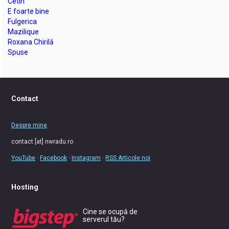
Cetin
E foarte bine
Fulgerica
Mazilique
Roxana Chirilă
Spuse
Contact
Despre mine
contact [at] nwradu.ro
YouTube
·
Facebook
·
Instagram
·
RSS Articole noi
Hosting
Cine se ocupă de
serverul tău?