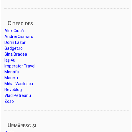
Citesc des
Alex Ciucă
Andrei Cismaru
Dorin Lazăr
Gadget.ro
Gina Bradea
Iași4u
Imperator Travel
Manafu
Mariciu
Mihai Vasilescu
Revoblog
Vlad Petreanu
Zoso
Urmăresc şi