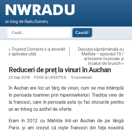
un blog de Radu Dumitru
«
Trusted Contacts s-a dovedit
Discuția săptămânală cu
o aplicație utilă
Matilda – episodul 10 /
arteziene muzicale și
localuri de brunch
»
Reduceri de preț la vinuri în Auchan
25 Sep 2018 ·
FOOD & LIFESTYLE
·
9 comentarii
În Auchan are loc un târg de vinuri, cum se mai întâmplă
în perioada toamnei prin hipermarketuri. Tradiția vine de
la francezi, care în perioada asta își fac stocurile pentru
un an întreg cu astfel de oferte.
Eram în 2012 cu Matilda într-un Auchan de pe lângă
Paris și am crezut că niște francezi din fața noastră