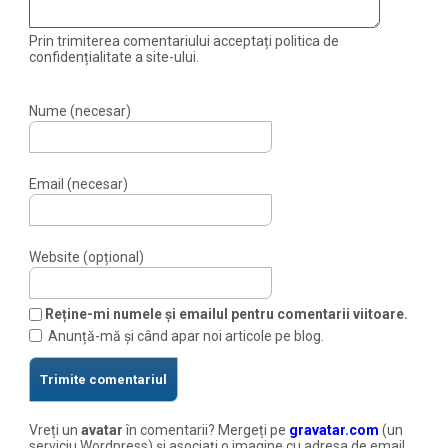
Prin trimiterea comentariului acceptați politica de
confidențialitate a site-ului.
Nume (necesar)
Email (necesar)
Website (opțional)
Reține-mi numele și emailul pentru comentarii viitoare.
Anunță-mă și când apar noi articole pe blog.
Vreți un
avatar
în comentarii? Mergeți pe
gravatar.com
(un
serviciu Wordpress) și asociați o imagine cu adresa de email