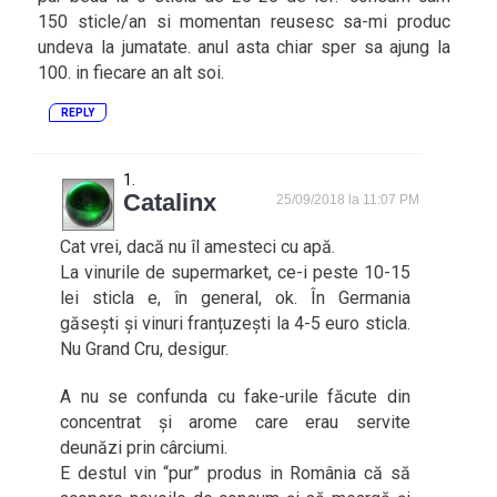
150 sticle/an si momentan reusesc sa-mi produc
undeva la jumatate. anul asta chiar sper sa ajung la
100. in fiecare an alt soi.
REPLY
Catalinx
25/09/2018 la 11:07 PM
Cat vrei, dacă nu îl amesteci cu apă.
La vinurile de supermarket, ce-i peste 10-15
lei sticla e, în general, ok. În Germania
găsești și vinuri franțuzești la 4-5 euro sticla.
Nu Grand Cru, desigur.
A nu se confunda cu fake-urile făcute din
concentrat și arome care erau servite
deunăzi prin cârciumi.
E destul vin “pur” produs in România că să