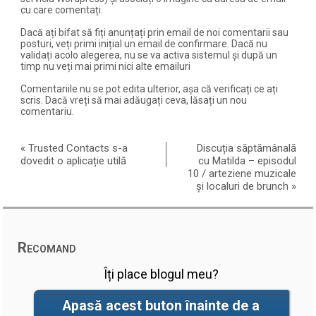
cu care comentați.
Dacă ați bifat să fiți anunțați prin email de noi comentarii sau
posturi, veți primi inițial un email de confirmare. Dacă nu
validați acolo alegerea, nu se va activa sistemul și după un
timp nu veți mai primi nici alte emailuri
Comentariile nu se pot edita ulterior, așa că verificați ce ați
scris. Dacă vreți să mai adăugați ceva, lăsați un nou
comentariu.
«
Trusted Contacts s-a
Discuția săptămânală
dovedit o aplicație utilă
cu Matilda – episodul
10 / arteziene muzicale
și localuri de brunch
»
Recomand
Îți place blogul meu?
Apasă acest buton înainte de a