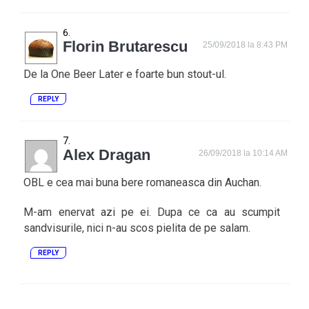
Florin Brutarescu
25/09/2018 la 8:43 PM
De la One Beer Later e foarte bun stout-ul.
REPLY
Alex Dragan
26/09/2018 la 10:14 AM
OBL e cea mai buna bere romaneasca din Auchan.
M-am enervat azi pe ei. Dupa ce ca au scumpit
sandvisurile, nici n-au scos pielita de pe salam.
REPLY