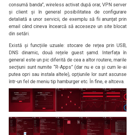
consumă banda”, wireless activat după orar, VPN server
și client și în general posibilitatea de configurare
detaliată a unor servicii, de exemplu să fii anunțat prin
email când cineva încearcă să acceseze un site blocat
din setări.
Există și funcțiile uzuale: stocare de rețea prin USB,
DNS dinamic, două rețele guest șamd. Interfața în
general este un pic diferită de cea a altor routere, marile
secțiuni sunt numite “R-Apps” (dar nu e ca și cum le-ai
putea opri sau instala altele), opțiunile lor sunt ascunse
într-un fel de meniu tip hamburger etc. În fine, e altceva.