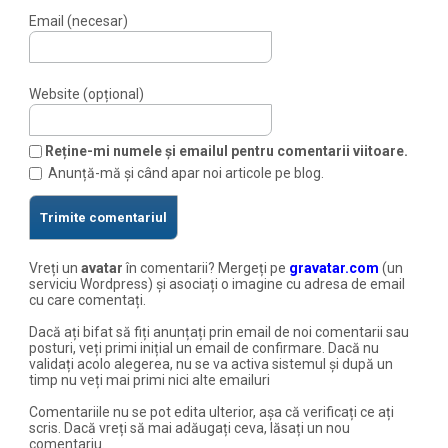
Email (necesar)
Website (opțional)
Reține-mi numele și emailul pentru comentarii viitoare.
Anunță-mă și când apar noi articole pe blog.
Vreți un
avatar
în comentarii? Mergeți pe
gravatar.com
(un
serviciu Wordpress) și asociați o imagine cu adresa de email
cu care comentați.
Dacă ați bifat să fiți anunțați prin email de noi comentarii sau
posturi, veți primi inițial un email de confirmare. Dacă nu
validați acolo alegerea, nu se va activa sistemul și după un
timp nu veți mai primi nici alte emailuri
Comentariile nu se pot edita ulterior, așa că verificați ce ați
scris. Dacă vreți să mai adăugați ceva, lăsați un nou
comentariu.