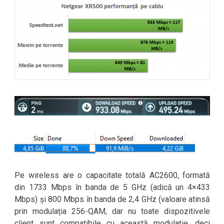
Pe wireless are o capacitate totală AC2600, formată
din 1733 Mbps în banda de 5 GHz (adică un 4×433
Mbps) și 800 Mbps în banda de 2,4 GHz (valoare atinsă
prin modulația 256-QAM, dar nu toate dispozitivele
client sunt compatibile cu această modulație, deci