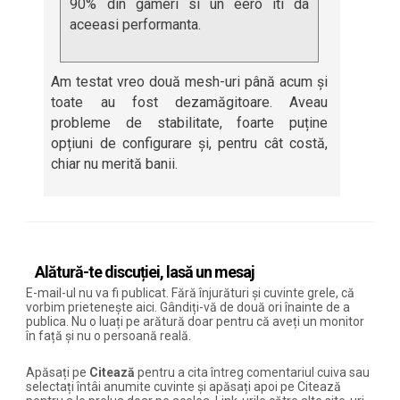
90% din gameri si un eero iti da
aceeasi performanta.
Am testat vreo două mesh-uri până acum și
toate au fost dezamăgitoare. Aveau
probleme de stabilitate, foarte puține
opțiuni de configurare și, pentru cât costă,
chiar nu merită banii.
Alătură-te discuției, lasă un mesaj
E-mail-ul nu va fi publicat. Fără înjurături și cuvinte grele, că
vorbim prietenește aici. Gândiți-vă de două ori înainte de a
publica. Nu o luați pe arătură doar pentru că aveți un monitor
în față și nu o persoană reală.
Apăsați pe
Citează
pentru a cita întreg comentariul cuiva sau
selectați întâi anumite cuvinte și apăsați apoi pe Citează