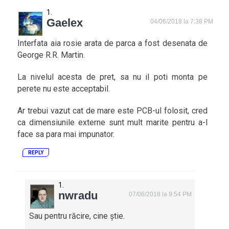
Gaelex
04/06/2018 la 7:38 PM
Interfata aia rosie arata de parca a fost desenata de
George R.R. Martin.
La nivelul acesta de pret, sa nu il poti monta pe
perete nu este acceptabil.
Ar trebui vazut cat de mare este PCB-ul folosit, cred
ca dimensiunile externe sunt mult marite pentru a-l
face sa para mai impunator.
REPLY
nwradu
07/06/2018 la 9:54 PM
Sau pentru răcire, cine știe.