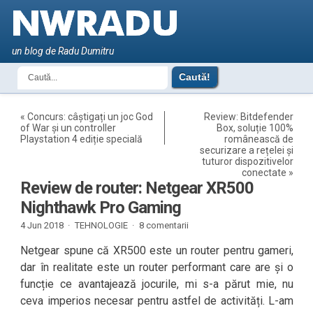
un blog de Radu Dumitru
«
Concurs: câștigați un joc God
Review: Bitdefender
of War și un controller
Box, soluție 100%
Playstation 4 ediție specială
românească de
securizare a rețelei și
tuturor dispozitivelor
conectate
»
Review de router: Netgear XR500
Nighthawk Pro Gaming
4 Jun 2018 ·
TEHNOLOGIE
·
8 comentarii
Netgear spune că XR500 este un router pentru gameri,
dar în realitate este un router performant care are și o
funcție ce avantajează jocurile, mi s-a părut mie, nu
ceva imperios necesar pentru astfel de activități. L-am