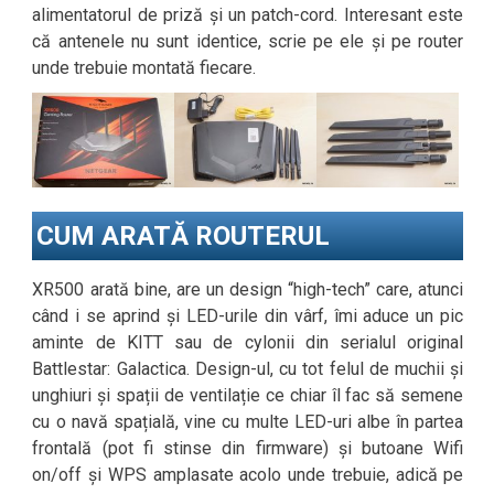
alimentatorul de priză și un patch-cord. Interesant este
că antenele nu sunt identice, scrie pe ele și pe router
unde trebuie montată fiecare.
CUM ARATĂ ROUTERUL
XR500 arată bine, are un design “high-tech” care, atunci
când i se aprind și LED-urile din vârf, îmi aduce un pic
aminte de KITT sau de cylonii din serialul original
Battlestar: Galactica. Design-ul, cu tot felul de muchii și
unghiuri și spații de ventilație ce chiar îl fac să semene
cu o navă spațială, vine cu multe LED-uri albe în partea
frontală (pot fi stinse din firmware) și butoane Wifi
on/off și WPS amplasate acolo unde trebuie, adică pe