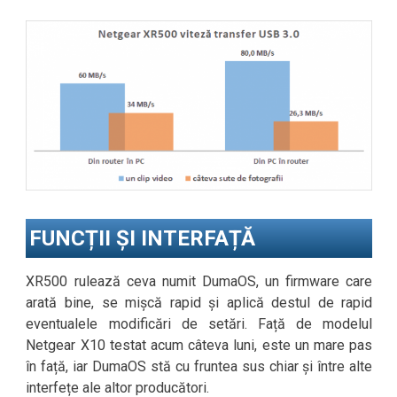
FUNCȚII ȘI INTERFAȚĂ
XR500 rulează ceva numit DumaOS, un firmware care
arată bine, se mișcă rapid și aplică destul de rapid
eventualele modificări de setări. Față de modelul
Netgear X10 testat acum câteva luni, este un mare pas
în față, iar DumaOS stă cu fruntea sus chiar și între alte
interfețe ale altor producători.