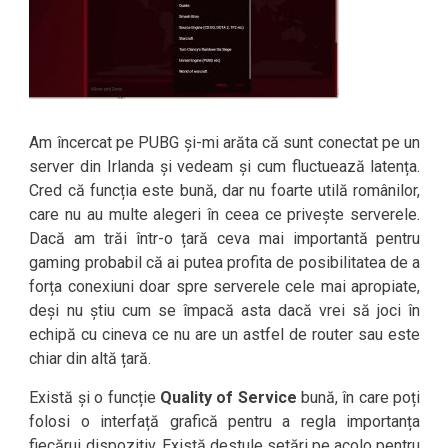
Am încercat pe PUBG și-mi arăta că sunt conectat pe un
server din Irlanda și vedeam și cum fluctuează latența.
Cred că funcția este bună, dar nu foarte utilă românilor,
care nu au multe alegeri în ceea ce privește serverele.
Dacă am trăi într-o țară ceva mai importantă pentru
gaming probabil că ai putea profita de posibilitatea de a
forța conexiuni doar spre serverele cele mai apropiate,
deși nu știu cum se împacă asta dacă vrei să joci în
echipă cu cineva ce nu are un astfel de router sau este
chiar din altă țară.
Există și o funcție
Quality of Service
bună, în care poți
folosi o interfață grafică pentru a regla importanța
fiecărui dispozitiv. Există destule setări pe acolo pentru