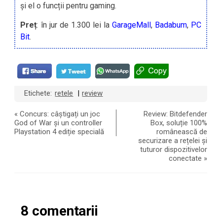
și el o funcții pentru gaming.
Preț
: în jur de 1.300 lei la
GarageMall
,
Badabum
,
PC
Bit
.
Etichete:
retele
review
|
«
Concurs: câștigați un joc
Review: Bitdefender
God of War și un controller
Box, soluție 100%
Playstation 4 ediție specială
românească de
securizare a rețelei și
tuturor dispozitivelor
conectate
»
8 comentarii