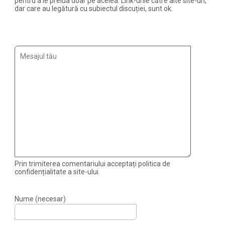
pentru a le prelua doar pe acelea. Link-urile către alte site-uri,
dar care au legătură cu subiectul discuției, sunt ok.
Prin trimiterea comentariului acceptați politica de
confidențialitate a site-ului.
Nume (necesar)