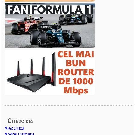
Citesc des
Alex Ciucă
Andrei Cismaru