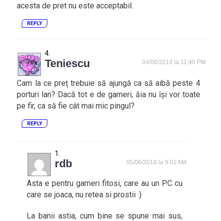
acesta de pret nu este acceptabil.
REPLY
Teniescu
04/06/2018 la 11:40 PM
Cam la ce preț trebuie să ajungă ca să aibă peste 4
porturi lan? Dacă tot e de gameri, ăia nu își vor toate
pe fir, ca să fie cât mai mic pingul?
REPLY
rdb
05/06/2018 la 9:01 AM
Asta e pentru gameri fitosi, care au un PC cu
care se joaca, nu retea si prostii :)
La banii astia, cum bine se spune mai sus,