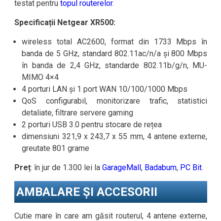
testat pentru
topul routerelor
.
Specificații Netgear XR500:
wireless total AC2600, format din 1733 Mbps în
banda de 5 GHz, standard 802.11ac/n/a și 800 Mbps
în banda de 2,4 GHz, standarde 802.11b/g/n, MU-
MIMO 4×4
4 porturi LAN și 1 port WAN 10/100/1000 Mbps
QoS configurabil, monitorizare trafic, statistici
detaliate, filtrare servere gaming
2 porturi USB 3.0 pentru stocare de rețea
dimensiuni 321,9 x 243,7 x 55 mm, 4 antene externe,
greutate 801 grame
Preț
: în jur de 1.300 lei la
GarageMall
,
Badabum
,
PC Bit
.
AMBALARE ȘI ACCESORII
Cutie mare în care am găsit routerul, 4 antene externe,