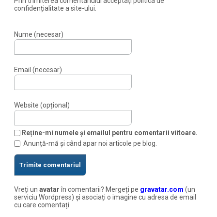
Prin trimiterea comentariului acceptați politica de
confidențialitate a site-ului.
Nume (necesar)
Email (necesar)
Website (opțional)
Reține-mi numele și emailul pentru comentarii viitoare.
Anunță-mă și când apar noi articole pe blog.
Vreți un
avatar
în comentarii? Mergeți pe
gravatar.com
(un
serviciu Wordpress) și asociați o imagine cu adresa de email
cu care comentați.