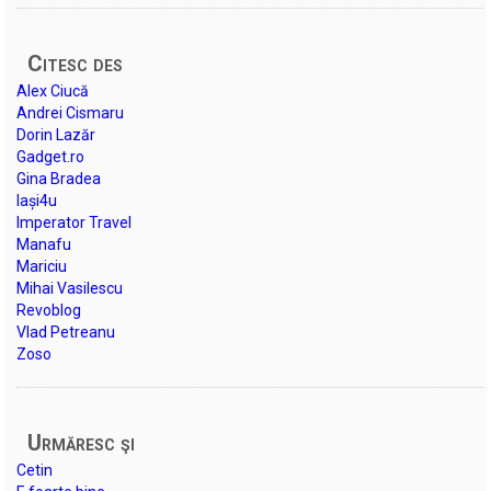
Citesc des
Alex Ciucă
Andrei Cismaru
Dorin Lazăr
Gadget.ro
Gina Bradea
Iași4u
Imperator Travel
Manafu
Mariciu
Mihai Vasilescu
Revoblog
Vlad Petreanu
Zoso
Urmăresc şi
Cetin