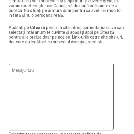
E-mail-ul nu va fi publicat. Fără înjurături și cuvinte grele, că
vorbim prietenește aici. Gândiți-vă de două ori înainte de a
publica. Nu o luați pe arătură doar pentru că aveți un monitor
în față și nu o persoană reală.
Apăsați pe
Citează
pentru a cita întreg comentariul cuiva sau
selectați întâi anumite cuvinte și apăsați apoi pe Citează
pentru a le prelua doar pe acelea. Link-urile către alte site-uri,
dar care au legătură cu subiectul discuției, sunt ok.