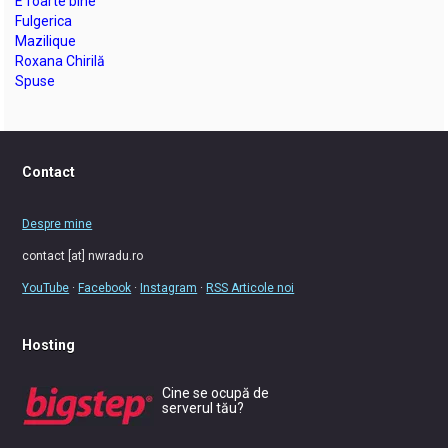
E foarte bine
Fulgerica
Mazilique
Roxana Chirilă
Spuse
Contact
Despre mine
contact [at] nwradu.ro
YouTube
·
Facebook
·
Instagram
·
RSS Articole noi
Hosting
Cine se ocupă de
serverul tău?