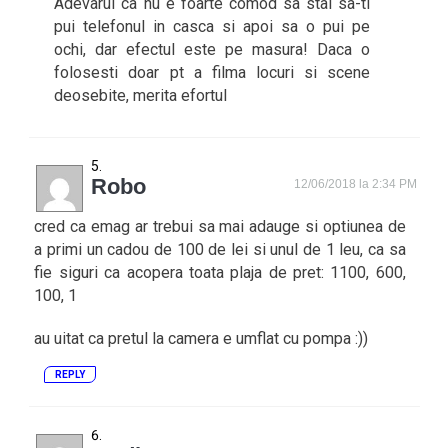
Adevarul ca nu e foarte comod sa stai sa-ti
pui telefonul in casca si apoi sa o pui pe
ochi, dar efectul este pe masura! Daca o
folosesti doar pt a filma locuri si scene
deosebite, merita efortul
Robo
12/06/2018 la 2:34 PM
cred ca emag ar trebui sa mai adauge si optiunea de
a primi un cadou de 100 de lei si unul de 1 leu, ca sa
fie siguri ca acopera toata plaja de pret: 1100, 600,
100, 1
au uitat ca pretul la camera e umflat cu pompa :))
REPLY