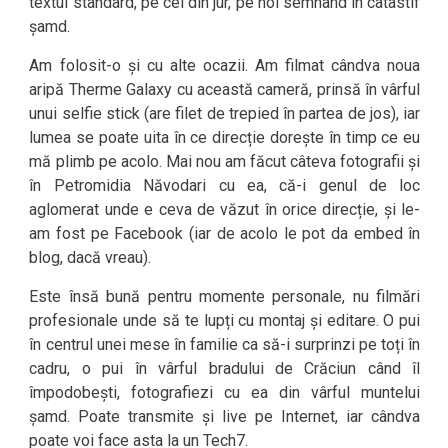
textul standard, pe cei din jur, pe noi semnând în catastif
șamd.
Am folosit-o și cu alte ocazii. Am filmat cândva noua
aripă Therme Galaxy cu această cameră, prinsă în vârful
unui selfie stick (are filet de trepied în partea de jos), iar
lumea se poate uita în ce direcție dorește în timp ce eu
mă plimb pe acolo. Mai nou am făcut câteva fotografii și
în Petromidia Năvodari cu ea, că-i genul de loc
aglomerat unde e ceva de văzut în orice direcție, și le-
am fost pe Facebook (iar de acolo le pot da embed în
blog, dacă vreau).
Este însă bună pentru momente personale, nu filmări
profesionale unde să te lupți cu montaj și editare. O pui
în centrul unei mese în familie ca să-i surprinzi pe toți în
cadru, o pui în vârful bradului de Crăciun când îl
împodobești, fotografiezi cu ea din vârful muntelui
șamd. Poate transmite și live pe Internet, iar cândva
poate voi face asta la un Tech7.