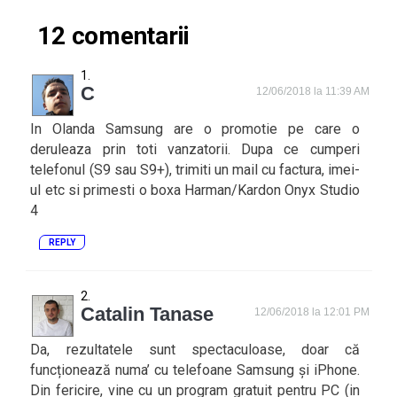
12 comentarii
C
12/06/2018 la 11:39 AM
In Olanda Samsung are o promotie pe care o
deruleaza prin toti vanzatorii. Dupa ce cumperi
telefonul (S9 sau S9+), trimiti un mail cu factura, imei-
ul etc si primesti o boxa Harman/Kardon Onyx Studio
4
REPLY
Catalin Tanase
12/06/2018 la 12:01 PM
Da, rezultatele sunt spectaculoase, doar că
funcționează numa’ cu telefoane Samsung și iPhone.
Din fericire, vine cu un program gratuit pentru PC (in