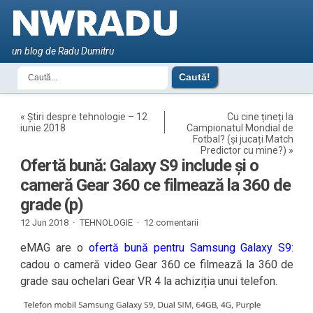
un blog de Radu Dumitru
«
Știri despre tehnologie – 12
Cu cine țineți la
iunie 2018
Campionatul Mondial de
Fotbal? (și jucați Match
Predictor cu mine?)
»
Ofertă bună: Galaxy S9 include și o
cameră Gear 360 ce filmează la 360 de
grade (p)
12 Jun 2018 ·
TEHNOLOGIE
·
12 comentarii
eMAG are o
ofertă bună pentru Samsung Galaxy S9
:
cadou o cameră video Gear 360 ce filmează la 360 de
grade sau ochelari Gear VR 4 la achiziția unui telefon.