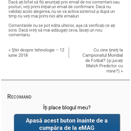
Dacă ați bifat să fiți anunțați prin email de noi comentarii sau
posturi, veți primi inițial un email de confirmare. Dacă nu
validați acolo alegerea, nu se va activa sistemul și după un
timp nu veți mai primi nici alte emailuri
Comentariile nu se pot edita ulterior, așa că verificați ce ați
scris. Dacă vreți să mai adăugați ceva, lăsați un nou
comentariu.
«
Știri despre tehnologie – 12
Cu cine țineți la
iunie 2018
Campionatul Mondial
de Fotbal? (și jucați
Match Predictor cu
mine?)
»
Recomand
Îți place blogul meu?
Apasă acest buton înainte de a
cumpăra de la eMAG