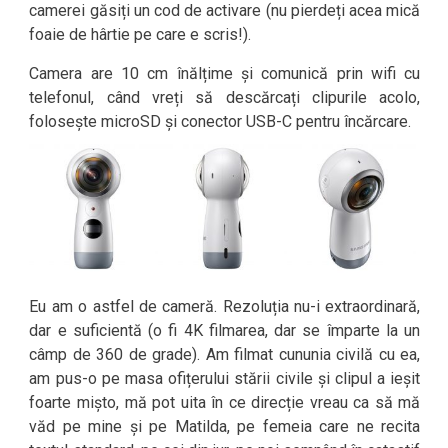
camerei găsiți un cod de activare (nu pierdeți acea mică
foaie de hârtie pe care e scris!).
Camera are 10 cm înălțime și comunică prin wifi cu
telefonul, când vreți să descărcați clipurile acolo,
folosește microSD și conector USB-C pentru încărcare.
Eu am o astfel de cameră. Rezoluția nu-i extraordinară,
dar e suficientă (o fi 4K filmarea, dar se împarte la un
câmp de 360 de grade). Am filmat cununia civilă cu ea,
am pus-o pe masa ofițerului stării civile și clipul a ieșit
foarte mișto, mă pot uita în ce direcție vreau ca să mă
văd pe mine și pe Matilda, pe femeia care ne recita