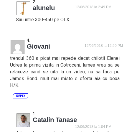
alunelu
12/06/2018 la 2:49 PM
Sau intre 300-450 pe OLX.
Giovani
12/06/2018 la 12:50 PM
trendul 360 a picat mai repede decat chilotii Elenei
Udrea la prima vizita in Cotroceni. lumea vrea sa se
relaxeze cand se uita la un video, nu sa faca pe
James Bond. mult mai misto e oferta aia cu boxa
H/K.
REPLY
Catalin Tanase
12/06/2018 la 1:04 PM