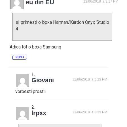
eu din EU
12/06/2018 la 3:17 PM
si primesti o boxa Harman/Kardon Onyx Studio
4
Adica tot o boxa Samsung
REPLY
Giovani
12/06/2018 la 3:29 PM
vorbesti prostii
lrpxx
12/06/2018 la 3:39 PM