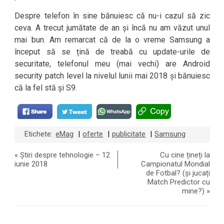
Despre telefon în sine bănuiesc că nu-i cazul să zic
ceva. A trecut jumătate de an și încă nu am văzut unul
mai bun. Am remarcat că de la o vreme Samsung a
început să se țină de treabă cu update-urile de
securitate, telefonul meu (mai vechi) are Android
security patch level la nivelul lunii mai 2018 și bănuiesc
că la fel stă și S9.
Etichete:
eMag
oferte
publicitate
Samsung
|
|
|
«
Știri despre tehnologie – 12
Cu cine țineți la
iunie 2018
Campionatul Mondial
de Fotbal? (și jucați
Match Predictor cu
mine?)
»