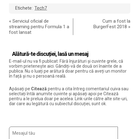
Etichete:
Tech7
«
Serviciul oficial de
Cum a fost la
streaming pentru Formula 1 a
BurgerFest 2018
»
fost lansat
Alătură-te discuției, lasă un mesaj
E-mail-ul nu va fi publicat. Fără înjurături și cuvinte grele, că
vorbim prietenește aici. Gândiți-vă de două ori înainte de a
publica. Nu o luați pe arătură doar pentru că aveți un monitor
în față și nu o persoană reală.
Apăsați pe
Citează
pentru a cita întreg comentariul cuiva sau
selectați întâi anumite cuvinte și apăsați apoi pe Citează
pentru a le prelua doar pe acelea. Link-urile către alte site-uri,
dar care au legătură cu subiectul discuției, sunt ok.