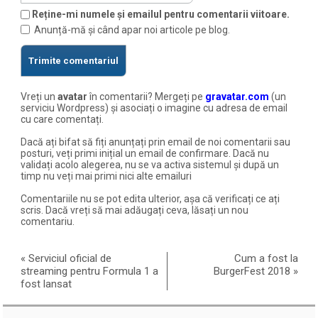
Reține-mi numele și emailul pentru comentarii viitoare.
Anunță-mă și când apar noi articole pe blog.
Vreți un
avatar
în comentarii? Mergeți pe
gravatar.com
(un
serviciu Wordpress) și asociați o imagine cu adresa de email
cu care comentați.
Dacă ați bifat să fiți anunțați prin email de noi comentarii sau
posturi, veți primi inițial un email de confirmare. Dacă nu
validați acolo alegerea, nu se va activa sistemul și după un
timp nu veți mai primi nici alte emailuri
Comentariile nu se pot edita ulterior, așa că verificați ce ați
scris. Dacă vreți să mai adăugați ceva, lăsați un nou
comentariu.
«
Serviciul oficial de
Cum a fost la
streaming pentru Formula 1 a
BurgerFest 2018
»
fost lansat