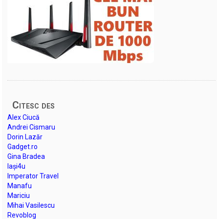
Citesc des
Alex Ciucă
Andrei Cismaru
Dorin Lazăr
Gadget.ro
Gina Bradea
Iași4u
Imperator Travel
Manafu
Mariciu
Mihai Vasilescu
Revoblog