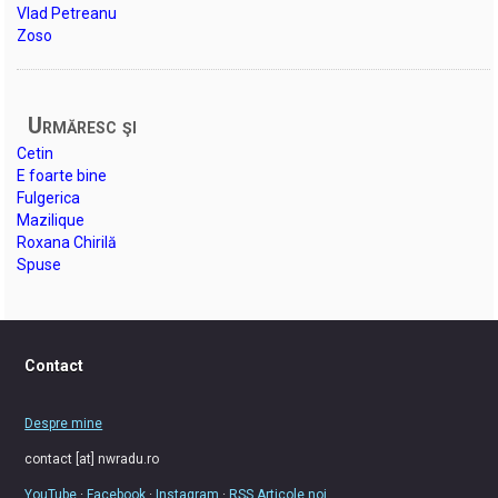
Vlad Petreanu
Zoso
Urmăresc şi
Cetin
E foarte bine
Fulgerica
Mazilique
Roxana Chirilă
Spuse
Contact
Despre mine
contact [at] nwradu.ro
YouTube
·
Facebook
·
Instagram
·
RSS Articole noi