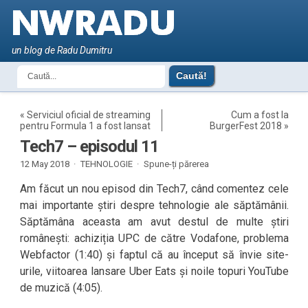
un blog de Radu Dumitru
«
Serviciul oficial de streaming
Cum a fost la
pentru Formula 1 a fost lansat
BurgerFest 2018
»
Tech7 – episodul 11
12 May 2018 ·
TEHNOLOGIE
·
Spune-ți părerea
Am făcut un nou episod din Tech7, când comentez cele
mai importante știri despre tehnologie ale săptămânii.
Săptămâna aceasta am avut destul de multe știri
românești: achiziția UPC de către Vodafone, problema
Webfactor (1:40) și faptul că au început să învie site-
urile, viitoarea lansare Uber Eats și noile topuri YouTube
de muzică (4:05).