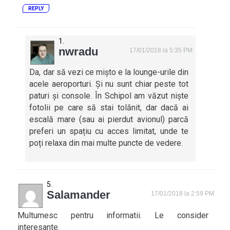
REPLY
nwradu
17/01/2018 la 5:35 PM
Da, dar să vezi ce mișto e la lounge-urile din
acele aeroporturi. Și nu sunt chiar peste tot
paturi și console. În Schipol am văzut niște
fotolii pe care să stai tolănit, dar dacă ai
escală mare (sau ai pierdut avionul) parcă
preferi un spațiu cu acces limitat, unde te
poți relaxa din mai multe puncte de vedere.
Salamander
17/01/2018 la 2:59 PM
Multumesc pentru informatii. Le consider
interesante.