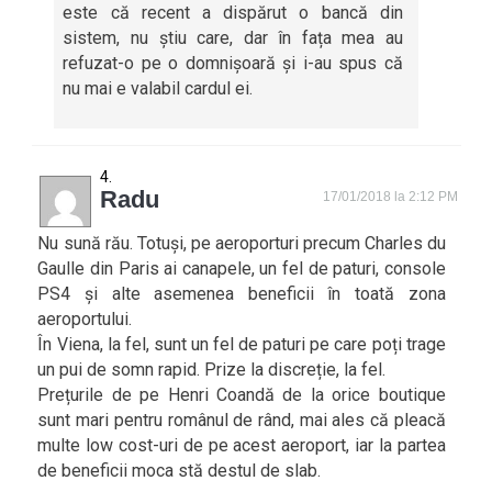
este că recent a dispărut o bancă din
sistem, nu știu care, dar în fața mea au
refuzat-o pe o domnișoară și i-au spus că
nu mai e valabil cardul ei.
Radu
17/01/2018 la 2:12 PM
Nu sună rău. Totuși, pe aeroporturi precum Charles du
Gaulle din Paris ai canapele, un fel de paturi, console
PS4 și alte asemenea beneficii în toată zona
aeroportului.
În Viena, la fel, sunt un fel de paturi pe care poți trage
un pui de somn rapid. Prize la discreție, la fel.
Prețurile de pe Henri Coandă de la orice boutique
sunt mari pentru românul de rând, mai ales că pleacă
multe low cost-uri de pe acest aeroport, iar la partea
de beneficii moca stă destul de slab.