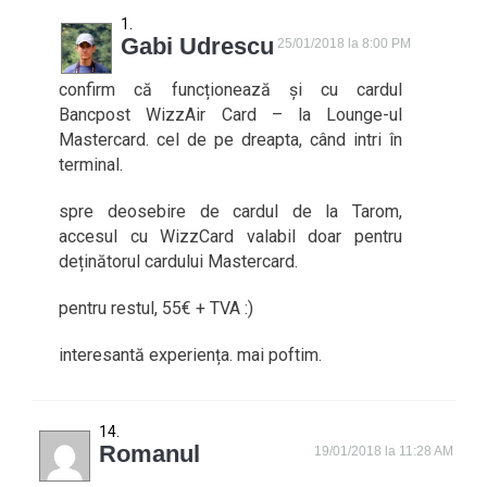
Gabi Udrescu
25/01/2018 la 8:00 PM
confirm că funcționează și cu cardul
Bancpost WizzAir Card – la Lounge-ul
Mastercard. cel de pe dreapta, când intri în
terminal.
spre deosebire de cardul de la Tarom,
accesul cu WizzCard valabil doar pentru
deținătorul cardului Mastercard.
pentru restul, 55€ + TVA :)
interesantă experiența. mai poftim.
Romanul
19/01/2018 la 11:28 AM