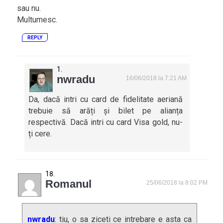
sau nu.
Multumesc.
REPLY
nwradu
16/06/2018 la 7:21 AM
Da, dacă intri cu card de fidelitate aeriană
trebuie să arăți și bilet pe alianța
respectivă. Dacă intri cu card Visa gold, nu-
ți cere.
Romanul
25/06/2018 la 8:02 PM
nwradu
: tiu, o sa ziceti ce intrebare e asta ca