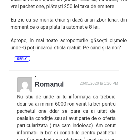
vrei pachet one, plătești 250 lei taxa de emitere.
Eu zic ca se merita chiar și dacă ai un zbor lunar, din
moment ce o apa plata la automat e 8 lei..
Apropo, în mai toate aeroporturile găsești cișmele
unde-ți poți încarcă sticla gratuit. Pe când și la noi?
REPLY
Romanul
23/05/2020 la 1:20 PM
Nu stiu de unde ai tu informația ca trebuie
doar sa ai minim 6000 ron venit la bcr pentru
pachetul one ddar se pare ca ai uitat de
cealalta condiție sau ai avut parte de o oferta
particularizată ( ma cam indoiesc). Am cerut
informatii la bcr si conditiile pentru pachetul
one ( si implicit visa platinum ) sunt sa ai un