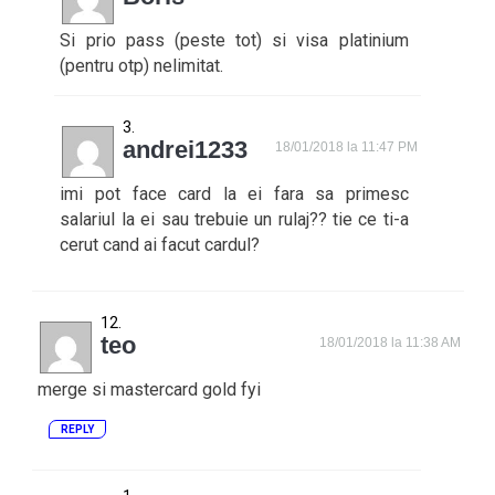
Si prio pass (peste tot) si visa platinium
(pentru otp) nelimitat.
andrei1233
18/01/2018 la 11:47 PM
imi pot face card la ei fara sa primesc
salariul la ei sau trebuie un rulaj?? tie ce ti-a
cerut cand ai facut cardul?
teo
18/01/2018 la 11:38 AM
merge si mastercard gold fyi
REPLY