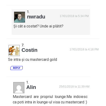
nwradu
17/01/2018 la 5:34 PM
Și cât a costat? Unde ai plătit?
Costin
17/01/2018 la 4:18 PM
Se intra și cu mastercard gold
REPLY
Alin
25/01/2018 la 11:39 AM
Mastercard are propriul lounge.Ma indoiesc
ca poti intra in lounge-ul visa cu mastercard :)