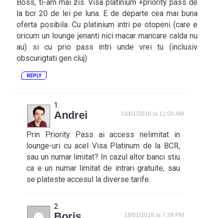
Boss, ti-am mai zis. Visa platinium +priority pass de
la bcr 20 de lei pe luna. E de departe cea mai buna
oferta posibila. Cu platinium intri pe otopeni (care e
oricum un lounge jenanti nici macar mancare calda nu
au) si cu prio pass intri unde vrei tu (inclusiv
obscurigtati gen cluj)
REPLY
Andrei
18/01/2018 la 12:00 AM
Prin Priority Pass ai access nelimitat in
lounge-uri cu acel Visa Platinum de la BCR,
sau un numar limitat? In cazul altor banci stiu
ca e un numar limitat de intrari gratuite, sau
se plateste accesul la diverse tarife.
Boris
18/01/2018 la 7:39 PM