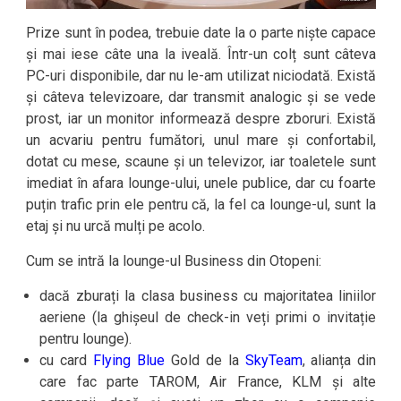
Prize sunt în podea, trebuie date la o parte niște capace
și mai iese câte una la iveală. Într-un colț sunt câteva
PC-uri disponibile, dar nu le-am utilizat niciodată. Există
și câteva televizoare, dar transmit analogic și se vede
prost, iar un monitor informează despre zboruri. Există
un acvariu pentru fumători, unul mare și confortabil,
dotat cu mese, scaune și un televizor, iar toaletele sunt
imediat în afara lounge-ului, unele publice, dar cu foarte
puțin trafic prin ele pentru că, la fel ca lounge-ul, sunt la
etaj și nu urcă mulți pe acolo.
Cum se intră la lounge-ul Business din Otopeni:
dacă zburați la clasa business cu majoritatea liniilor
aeriene (la ghișeul de check-in veți primi o invitație
pentru lounge).
cu card
Flying Blue
Gold de la
SkyTeam
, alianța din
care fac parte TAROM, Air France, KLM și alte