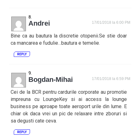
Andrei
17/01/2018 la 6:00 PM
Bine ca au bautura la discretie otopenii.Se stie doar
ca mancarea e fudulie…bautura e temelie.
REPLY
Bogdan-Mihai
17/01/2018 la 6:59 PM
Cei de la BCR pentru cardurile corporate au promotie
impreuna cu LoungeKey si ai access la lounge
business pe aproape toate aeroport urile din lume. E
chiar ok daca vrei un pic de relaxare intre zboruri si
sa degusti cate ceva.
REPLY