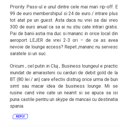
Priority Pass-ul e unul dintre cele mai mari rip-off. E
99 de euro membershipul si 24 de euro / intrare plus
tot atat pe un guest. Asta daca nu vrei sa dai vreo
300 de euro anual ca sa ai nu stiu cate intrari gratis.
Pai de banii astia ma duc si mananc in orice local din
aeroport LEJER de vrei 2-3 ori – de ce as avea
nevoie de lounge access? Repet ,mananc nu servesc
saratele si un suc.
Oricum , cel putin in Cluj , Business loungeul e practic
inundat de amarasteni cu carduri de debit gold de la
BT (80 lei / an) care efectiv distrug orice urma de bun
simt sau macar idea de business lounge. Mi se
rusine cand vine cate un neamt si se apuca sa isi
puna castile pentru un skype de mancaii cu destinatia
spania.
REPLY