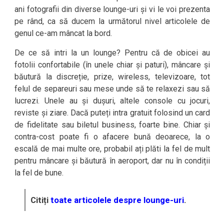
ani fotografii din diverse lounge-uri și vi le voi prezenta
pe rând, ca să ducem la următorul nivel articolele de
genul ce-am mâncat la bord.
De ce să intri la un lounge? Pentru că de obicei au
fotolii confortabile (în unele chiar și paturi), mâncare și
băutură la discreție, prize, wireless, televizoare, tot
felul de separeuri sau mese unde să te relaxezi sau să
lucrezi. Unele au și dușuri, altele console cu jocuri,
reviste și ziare. Dacă puteți intra gratuit folosind un card
de fidelitate sau biletul business, foarte bine. Chiar și
contra-cost poate fi o afacere bună deoarece, la o
escală de mai multe ore, probabil ați plăti la fel de mult
pentru mâncare și băutură în aeroport, dar nu în condiții
la fel de bune.
Citiți
toate articolele despre lounge-uri
.