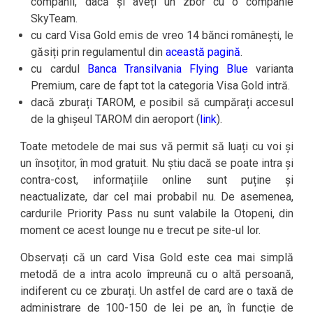
companii, dacă și aveți un zbor cu o companie
SkyTeam.
cu card Visa Gold emis de vreo 14 bănci românești, le
găsiți prin regulamentul din
această pagină
.
cu cardul
Banca Transilvania Flying Blue
varianta
Premium, care de fapt tot la categoria Visa Gold intră.
dacă zburați TAROM, e posibil să cumpărați accesul
de la ghișeul TAROM din aeroport (
link
).
Toate metodele de mai sus vă permit să luați cu voi și
un însoțitor, în mod gratuit. Nu știu dacă se poate intra și
contra-cost, informațiile online sunt puține și
neactualizate, dar cel mai probabil nu. De asemenea,
cardurile Priority Pass nu sunt valabile la Otopeni, din
moment ce acest lounge nu e trecut pe site-ul lor.
Observați că un card Visa Gold este cea mai simplă
metodă de a intra acolo împreună cu o altă persoană,
indiferent cu ce zburați. Un astfel de card are o taxă de
administrare de 100-150 de lei pe an, în funcție de