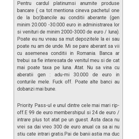
Pentru cardul platinumsi anumite produse
bancare ( ca tot mentiona cineva pachetul one
de la bcr)bancile au conditii aberante (gen
minim 20.000 -30.000 euro in administrarea lor
si venituri de minim 2000-3000 de euro / luna).
Poate eu nu vreau sa mut depozitele la ei sau
poate nu am de unde. Mi se pare aberant sa vii
cu asemenea conditii in Romania. Banca ar
trebui sa fie interesata de venitul meu si de cat
mai poate taxa pe luna. Atat. Nu sa vina cu
aberatii gen : adu-mi 30.000 de euro in
conturile mele. Fuck off. Poate alte banci au
dobanzi mai bune.
Priority Pass-ul e unul dintre cele mai mari rip-
off.E 99 de euro membershipul si 24 de euro /
intrare plus tot atat pe un guest. Asta daca nu
vrei sa dai vreo 300 de euro anual ca sa ai nu
stiu cate intrari gratis.Pai de banii astia ma duc