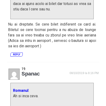
daca ai ajuns acolo ai bilet dar totusi as vrea sa
stiu daca l cere sau nu.
Nu ai dreptate. Se cere bilet indiferent ce card ai.
Biletul se cere tocmai pentru a nu abuza de lounge
fara sa ai vreo treaba cu zborul pe vreo linie aeriana
(Adica sa intru in aeroport , servesc o bautura si apoi
sa ies din aeroport )
REPLY
Spanac
08/10/2019 la 8:16 PM
Romanul
:
Ah si inca ceva.