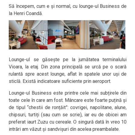
Să începem, cum e și normal, cu lounge-ul Business de
la Henri Coandă.
Lounge-ul se găsește pe la jumătatea terminalului
Vioara, la etaj. Din zona principală se urcă pe o scară
rulantă spre acest lounge, aflat în spatele unor uși de
sticlă. Există indicatoare suficiente prin aeroport.
Lounge-ul Business este printre cele mai subțirele din
toate cele în care am fost. Mâncare este foarte puțină și
de tipul “chestii de ronțăit”: covrigei, napolitane, alune,
chipsuri, turtiți (sau cum se scrie), iar eu de obicei am
preferat iaurt Zuzu cu cereale. O singură dată în vreo 10
intrări am văzut și sandvișuri din acelea preambalate.