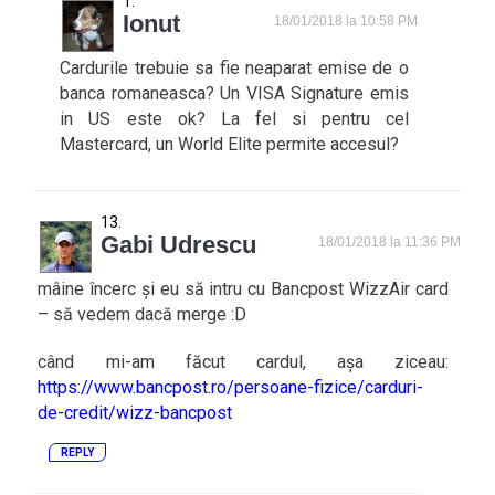
Ionut
18/01/2018 la 10:58 PM
Cardurile trebuie sa fie neaparat emise de o
banca romaneasca? Un VISA Signature emis
in US este ok? La fel si pentru cel
Mastercard, un World Elite permite accesul?
Gabi Udrescu
18/01/2018 la 11:36 PM
mâine încerc și eu să intru cu Bancpost WizzAir card
– să vedem dacă merge :D
când mi-am făcut cardul, așa ziceau:
https://www.bancpost.ro/persoane-fizice/carduri-
de-credit/wizz-bancpost
REPLY