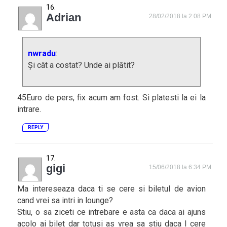
Adrian
28/02/2018 la 2:08 PM
nwradu
:
Și cât a costat? Unde ai plătit?
45Euro de pers, fix acum am fost. Si platesti la ei la
intrare.
REPLY
gigi
15/06/2018 la 6:34 PM
Ma intereseaza daca ti se cere si biletul de avion
cand vrei sa intri in lounge?
Stiu, o sa ziceti ce intrebare e asta ca daca ai ajuns
acolo ai bilet dar totusi as vrea sa stiu daca l cere