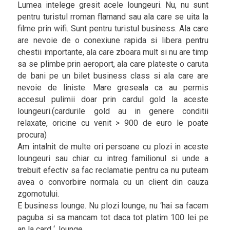
Lumea intelege gresit acele loungeuri. Nu, nu sunt
pentru turistul rroman flamand sau ala care se uita la
filme prin wifi. Sunt pentru turistul business. Ala care
are nevoie de o conexiune rapida si libera pentru
chestii importante, ala care zboara mult si nu are timp
sa se plimbe prin aeroport, ala care plateste o caruta
de bani pe un bilet business class si ala care are
nevoie de liniste. Mare greseala ca au permis
accesul pulimii doar prin cardul gold la aceste
loungeuri.(cardurile gold au in genere conditii
relaxate, oricine cu venit > 900 de euro le poate
procura)
Am intalnit de multe ori persoane cu plozi in aceste
loungeuri sau chiar cu intreg familionul si unde a
trebuit efectiv sa fac reclamatie pentru ca nu puteam
avea o convorbire normala cu un client din cauza
zgomotului.
E business lounge. Nu plozi lounge, nu ‘hai sa facem
paguba si sa mancam tot daca tot platim 100 lei pe
an la card ‘. lounge.