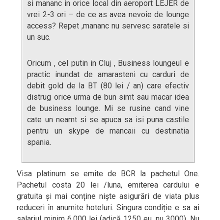
si mananc in orice local din aeroport LEJER de
vrei 2-3 ori – de ce as avea nevoie de lounge
access? Repet ,mananc nu servesc saratele si
un suc.
Oricum , cel putin in Cluj , Business loungeul e
practic inundat de amarasteni cu carduri de
debit gold de la BT (80 lei / an) care efectiv
distrug orice urma de bun simt sau macar idea
de business lounge. Mi se rusine cand vine
cate un neamt si se apuca sa isi puna castile
pentru un skype de mancaii cu destinatia
spania.
Visa platinum se emite de BCR la pachetul One.
Pachetul costa 20 lei /luna, emiterea cardului e
gratuita și mai conține niște asigurări de viata plus
reduceri în anumite hoteluri. Singura condiție e sa ai
salariul minim 6,000 lei (adică 1250 eu, nu 3000). Nu