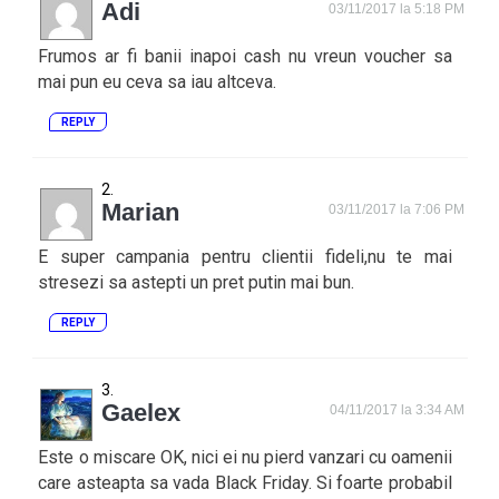
Adi
03/11/2017 la 5:18 PM
Frumos ar fi banii inapoi cash nu vreun voucher sa
mai pun eu ceva sa iau altceva.
REPLY
Marian
03/11/2017 la 7:06 PM
E super campania pentru clientii fideli,nu te mai
stresezi sa astepti un pret putin mai bun.
REPLY
Gaelex
04/11/2017 la 3:34 AM
Este o miscare OK, nici ei nu pierd vanzari cu oamenii
care asteapta sa vada Black Friday. Si foarte probabil