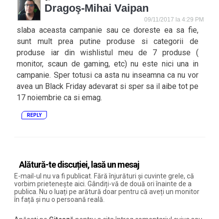
Dragoş-Mihai Vaipan
09/11/2017 la 4:29 PM
slaba aceasta campanie sau ce doreste ea sa fie,
sunt mult prea putine produse si categorii de
produse iar din wishlistul meu de 7 produse (
monitor, scaun de gaming, etc) nu este nici una in
campanie. Sper totusi ca asta nu inseamna ca nu vor
avea un Black Friday adevarat si sper sa il aibe tot pe
17 noiembrie ca si emag.
REPLY
Alătură-te discuției, lasă un mesaj
E-mail-ul nu va fi publicat. Fără înjurături și cuvinte grele, că
vorbim prietenește aici. Gândiți-vă de două ori înainte de a
publica. Nu o luați pe arătură doar pentru că aveți un monitor
în față și nu o persoană reală.