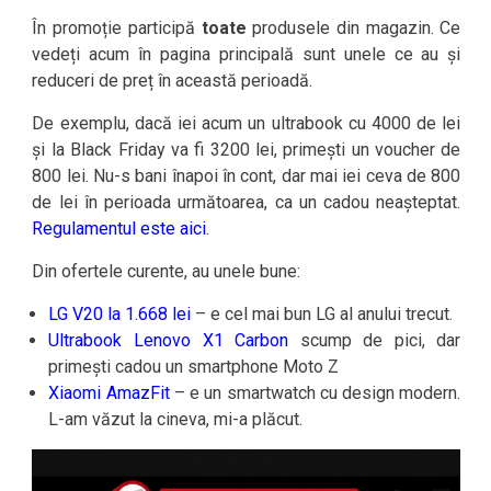
În promoție participă
toate
produsele din magazin. Ce
vedeți acum în pagina principală sunt unele ce au și
reduceri de preț în această perioadă.
De exemplu, dacă iei acum un ultrabook cu 4000 de lei
și la Black Friday va fi 3200 lei, primești un voucher de
800 lei. Nu-s bani înapoi în cont, dar mai iei ceva de 800
de lei în perioada următoarea, ca un cadou neașteptat.
Regulamentul este aici
.
Din ofertele curente, au unele bune:
LG V20 la 1.668 lei
– e cel mai bun LG al anului trecut.
Ultrabook Lenovo X1 Carbon
scump de pici, dar
primești cadou un smartphone Moto Z
Xiaomi AmazFit
– e un smartwatch cu design modern.
L-am văzut la cineva, mi-a plăcut.