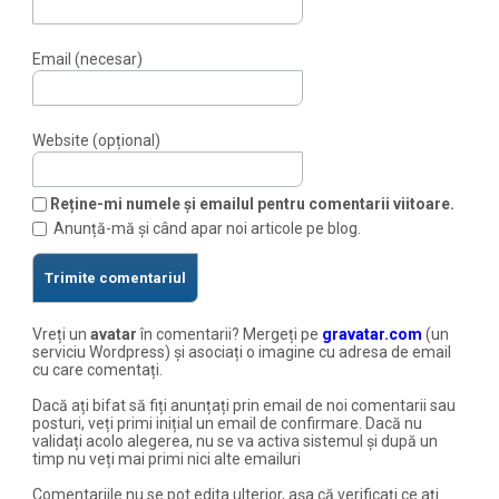
Email (necesar)
Website (opțional)
Reține-mi numele și emailul pentru comentarii viitoare.
Anunță-mă și când apar noi articole pe blog.
Vreți un
avatar
în comentarii? Mergeți pe
gravatar.com
(un
serviciu Wordpress) și asociați o imagine cu adresa de email
cu care comentați.
Dacă ați bifat să fiți anunțați prin email de noi comentarii sau
posturi, veți primi inițial un email de confirmare. Dacă nu
validați acolo alegerea, nu se va activa sistemul și după un
timp nu veți mai primi nici alte emailuri
Comentariile nu se pot edita ulterior, așa că verificați ce ați