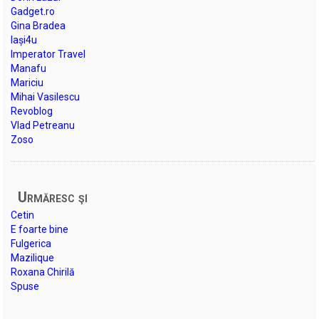
Gadget.ro
Gina Bradea
Iași4u
Imperator Travel
Manafu
Mariciu
Mihai Vasilescu
Revoblog
Vlad Petreanu
Zoso
Urmăresc şi
Cetin
E foarte bine
Fulgerica
Mazilique
Roxana Chirilă
Spuse