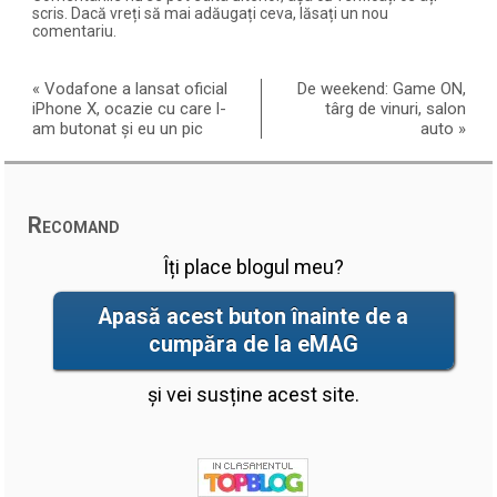
scris. Dacă vreți să mai adăugați ceva, lăsați un nou
comentariu.
«
Vodafone a lansat oficial
De weekend: Game ON,
iPhone X, ocazie cu care l-
târg de vinuri, salon
am butonat și eu un pic
auto
»
Recomand
Îți place blogul meu?
Apasă acest buton înainte de a
cumpăra de la eMAG
și vei susține acest site.