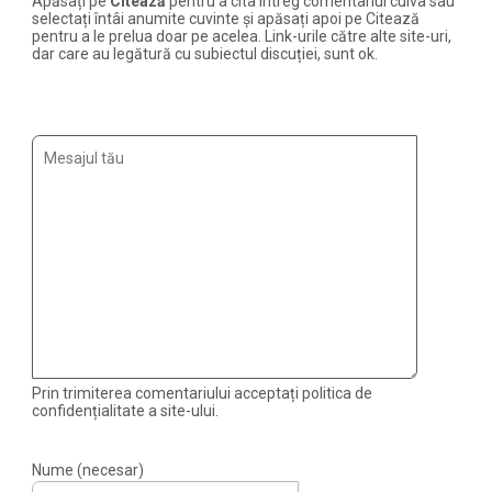
Apăsați pe
Citează
pentru a cita întreg comentariul cuiva sau
selectați întâi anumite cuvinte și apăsați apoi pe Citează
pentru a le prelua doar pe acelea. Link-urile către alte site-uri,
dar care au legătură cu subiectul discuției, sunt ok.
Prin trimiterea comentariului acceptați politica de
confidențialitate a site-ului.
Nume (necesar)