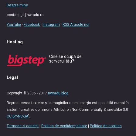
Despre mine
contact [at] nwradu.ro
YouTube
·
Facebook
·
Instagram
·
RSS Articole noi
Hosting
Cine se ocupă de
serverul tău?
Legal
Copyright © 2006 - 2017
nwradu blog
.
Reproducerea textelor și a imaginilor ce-mi aparțin este posibilă numai în
sistem "creative commons Attribution Non-Commercially Share-alike 3.0
CC BY-NC-SA
".
Termene și condiții
|
Politica de confidențialitate
|
Politica de cookies