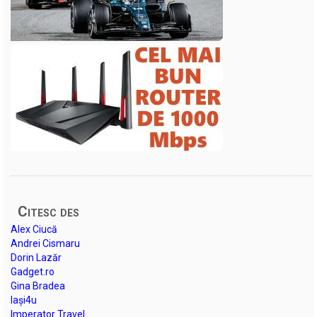
Citesc des
Alex Ciucă
Andrei Cismaru
Dorin Lazăr
Gadget.ro
Gina Bradea
Iași4u
Imperator Travel