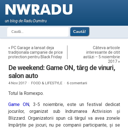
un blog de Radu Dumitru
«
PC Garage a lansat deja
Câteva articole
tradiționala campanie de price
interesante de citit
protection pentru Black Friday
astăzi – 5 noiembrie
2017
»
De weekend: Game ON, târg de vinuri,
salon auto
4 Nov 2017 ·
FOOD & LIFESTYLE
·
6 comentarii
Totul la Romexpo.
Game ON
, 3-5 noiembrie, este un festival dedicat
jocurilor, organizat sub îndrumarea Activision și
Blizzard. Organizatorii spun că târgul va avea zonele
împărțite pe jocuri, nu pe companii participante, și se