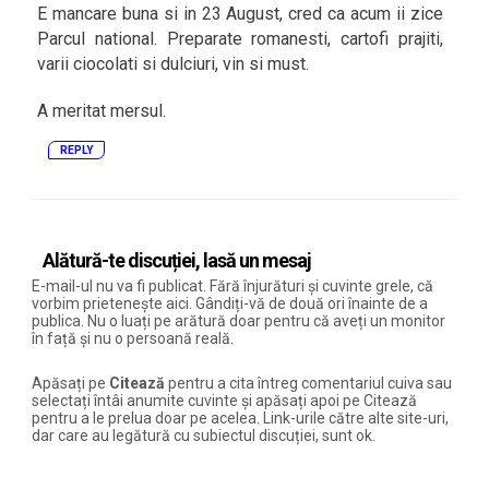
E mancare buna si in 23 August, cred ca acum ii zice
Parcul national. Preparate romanesti, cartofi prajiti,
varii ciocolati si dulciuri, vin si must.
A meritat mersul.
REPLY
Alătură-te discuției, lasă un mesaj
E-mail-ul nu va fi publicat. Fără înjurături și cuvinte grele, că
vorbim prietenește aici. Gândiți-vă de două ori înainte de a
publica. Nu o luați pe arătură doar pentru că aveți un monitor
în față și nu o persoană reală.
Apăsați pe
Citează
pentru a cita întreg comentariul cuiva sau
selectați întâi anumite cuvinte și apăsați apoi pe Citează
pentru a le prelua doar pe acelea. Link-urile către alte site-uri,
dar care au legătură cu subiectul discuției, sunt ok.