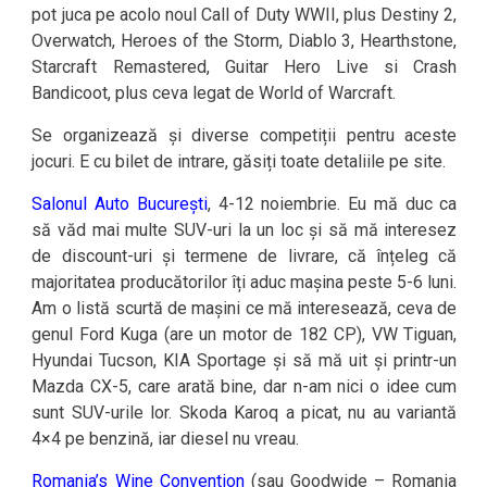
pot juca pe acolo noul Call of Duty WWII, plus Destiny 2,
Overwatch, Heroes of the Storm, Diablo 3, Hearthstone,
Starcraft Remastered, Guitar Hero Live si Crash
Bandicoot, plus ceva legat de World of Warcraft.
Se organizează și diverse competiții pentru aceste
jocuri. E cu bilet de intrare, găsiți toate detaliile pe site.
Salonul Auto București
, 4-12 noiembrie. Eu mă duc ca
să văd mai multe SUV-uri la un loc și să mă interesez
de discount-uri și termene de livrare, că înțeleg că
majoritatea producătorilor îți aduc mașina peste 5-6 luni.
Am o listă scurtă de mașini ce mă interesează, ceva de
genul Ford Kuga (are un motor de 182 CP), VW Tiguan,
Hyundai Tucson, KIA Sportage și să mă uit și printr-un
Mazda CX-5, care arată bine, dar n-am nici o idee cum
sunt SUV-urile lor. Skoda Karoq a picat, nu au variantă
4×4 pe benzină, iar diesel nu vreau.
Romania’s Wine Convention
(sau Goodwide – Romania