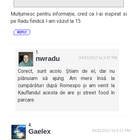
Mulțumesc pentru informație, cred ca l-ai inspirat si
pe Radu fiindcă l-am văzut la 15
REPLY
nwradu
04/11/2017 la 3:47 PM
Corect, sunt acolo. Știam de el, dar nu
plănuiam să ajung. Am mers însă la
cumpărături după Romexpo și am venit la
Kauflandul acesta de are și street food în
parcare.
Gaelex
04/11/2017 la 5:21 PM