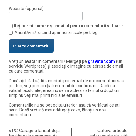
Website (opțional)
Reține-mi numele și emailul pentru comentarii viitoare.
Anunță-mă și când apar noi articole pe blog.
Vreți un
avatar
în comentarii? Mergeți pe
gravatar.com
(un
serviciu Wordpress) și asociați o imagine cu adresa de email
cu care comentați.
Dacă ați bifat să fiți anunțați prin email de noi comentarii sau
posturi, veți primi inițial un email de confirmare. Dacă nu
validați acolo alegerea, nu se va activa sistemul și după un
timp nu veți mai primi nici alte emailuri
Comentariile nu se pot edita ulterior, așa că verificați ce ați
scris. Dacă vreți să mai adăugați ceva, lăsați un nou
comentariu.
«
PC Garage a lansat deja
Câteva articole
tradiționala campanie de
interesante de citit