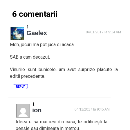
6 comentarii
Gaelex
04/11/2017 la 9:14 AM
Meh, jocuri ma pot juca si acasa.
SAB a cam decazut.
Vinurile sunt bunicele, am avut surprize placute la
editii precedente.
REPLY
ion
04/11/2017 la 9:45 AM
Ideea e sa mai ieși din casa, te odihnești la
pensie sau dimineața in metrou.