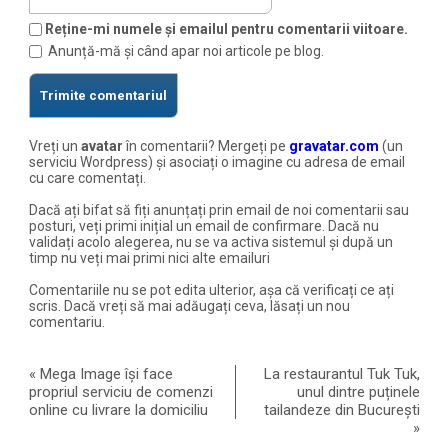
Reține-mi numele și emailul pentru comentarii viitoare.
Anunță-mă și când apar noi articole pe blog.
Vreți un
avatar
în comentarii? Mergeți pe
gravatar.com
(un
serviciu Wordpress) și asociați o imagine cu adresa de email
cu care comentați.
Dacă ați bifat să fiți anunțați prin email de noi comentarii sau
posturi, veți primi inițial un email de confirmare. Dacă nu
validați acolo alegerea, nu se va activa sistemul și după un
timp nu veți mai primi nici alte emailuri
Comentariile nu se pot edita ulterior, așa că verificați ce ați
scris. Dacă vreți să mai adăugați ceva, lăsați un nou
comentariu.
«
Mega Image își face
La restaurantul Tuk Tuk,
propriul serviciu de comenzi
unul dintre puținele
online cu livrare la domiciliu
tailandeze din București
»