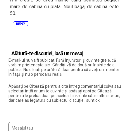
mare de cabina cu plata. Noul bagaj de cabina este
50.
REPLY
Alătură-te discuției, lasă un mesaj
E-mail-ul nu va fi publicat. Fără înjurături și cuvinte grele, că
vorbim prietenește aici. Gândiți-vă de două ori înainte de a
publica. Nu o luați pe arătură doar pentru că aveți un monitor
în față și nu o persoană reală.
Apăsați pe
Citează
pentru a cita întreg comentariul cuiva sau
selectați întâi anumite cuvinte și apăsați apoi pe Citează
pentru a le prelua doar pe acelea. Link-urile către alte site-uri,
dar care au legătură cu subiectul discuției, sunt ok.