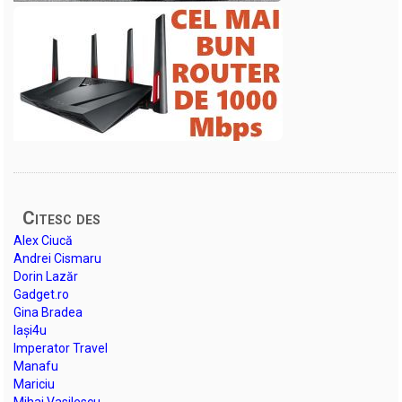
Citesc des
Alex Ciucă
Andrei Cismaru
Dorin Lazăr
Gadget.ro
Gina Bradea
Iași4u
Imperator Travel
Manafu
Mariciu
Mihai Vasilescu