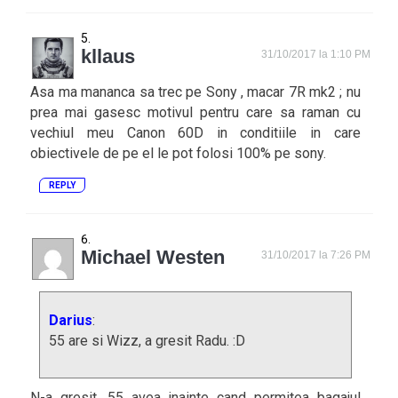
kllaus
31/10/2017 la 1:10 PM
Asa ma mananca sa trec pe Sony , macar 7R mk2 ; nu
prea mai gasesc motivul pentru care sa raman cu
vechiul meu Canon 60D in conditiile in care
obiectivele de pe el le pot folosi 100% pe sony.
REPLY
Michael Westen
31/10/2017 la 7:26 PM
Darius
:
55 are si Wizz, a gresit Radu. :D
N-a gresit, 55 avea inainte cand permitea bagajul