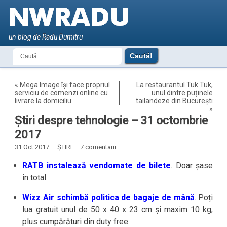
un blog de Radu Dumitru
«
Mega Image își face propriul
La restaurantul Tuk Tuk,
serviciu de comenzi online cu
unul dintre puținele
livrare la domiciliu
tailandeze din București
»
Știri despre tehnologie – 31 octombrie
2017
31 Oct 2017 ·
ȘTIRI
·
7 comentarii
RATB instalează vendomate de bilete
. Doar șase
în total.
Wizz Air schimbă politica de bagaje de mână
. Poți
lua gratuit unul de 50 x 40 x 23 cm și maxim 10 kg,
plus cumpărături din duty free.