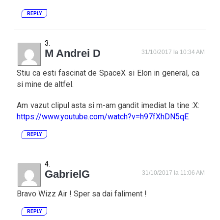
REPLY
M Andrei D
31/10/2017 la 10:34 AM
Stiu ca esti fascinat de SpaceX si Elon in general, ca
si mine de altfel.
Am vazut clipul asta si m-am gandit imediat la tine :X:
https://www.youtube.com/watch?v=h97fXhDN5qE
REPLY
GabrielG
31/10/2017 la 11:06 AM
Bravo Wizz Air ! Sper sa dai faliment !
REPLY