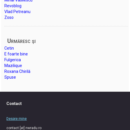
Revoblog
Vlad Petreanu
Zoso
Urmăresc şi
Cetin
E foarte bine
Fulgerica
Mazilique
Roxana Chirilă
Spuse
Contact
Despre mine
contact [at] nwradu.ro