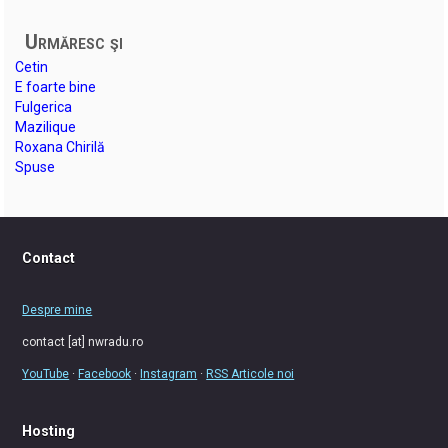
Urmăresc şi
Cetin
E foarte bine
Fulgerica
Mazilique
Roxana Chirilă
Spuse
Contact
Despre mine
contact [at] nwradu.ro
YouTube
·
Facebook
·
Instagram
·
RSS Articole noi
Hosting