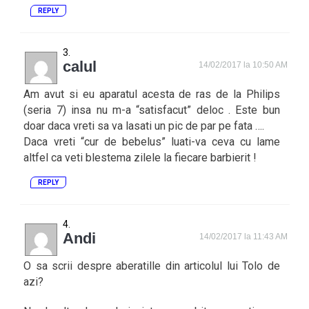
REPLY
calul
14/02/2017 la 10:50 AM
Am avut si eu aparatul acesta de ras de la Philips
(seria 7) insa nu m-a “satisfacut” deloc . Este bun
doar daca vreti sa va lasati un pic de par pe fata ….
Daca vreti “cur de bebelus” luati-va ceva cu lame
altfel ca veti blestema zilele la fiecare barbierit !
REPLY
Andi
14/02/2017 la 11:43 AM
O sa scrii despre aberatille din articolul lui Tolo de
azi?