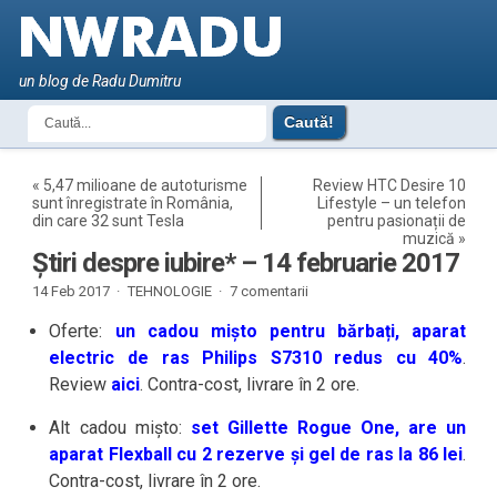
un blog de Radu Dumitru
«
5,47 milioane de autoturisme
Review HTC Desire 10
sunt înregistrate în România,
Lifestyle – un telefon
din care 32 sunt Tesla
pentru pasionații de
muzică
»
Știri despre iubire* – 14 februarie 2017
14 Feb 2017 ·
TEHNOLOGIE
·
7 comentarii
Oferte:
un cadou mișto pentru bărbați, aparat
electric de ras Philips S7310 redus cu 40%
.
Review
aici
. Contra-cost, livrare în 2 ore.
Alt cadou mișto:
set Gillette Rogue One, are un
aparat Flexball cu 2 rezerve și gel de ras la 86 lei
.
Contra-cost, livrare în 2 ore.