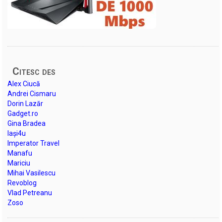
Citesc des
Alex Ciucă
Andrei Cismaru
Dorin Lazăr
Gadget.ro
Gina Bradea
Iași4u
Imperator Travel
Manafu
Mariciu
Mihai Vasilescu
Revoblog
Vlad Petreanu
Zoso