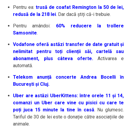
Pentru ea:
trusă de coafat Remington la 50 de lei,
redusă de la 218 lei
. Dar dacă știți că-i trebuie.
Pentru amândoi:
60% reducere la trollere
Samsonite
.
Vodafone oferă astăzi transfer de date gratuit și
nelimitat pentru toți clienții săi, cartelă sau
abonament, plus câteva oferte.
Activarea e
automată.
Telekom anunță concerte Andrea Bocelli în
București și Cluj.
Uber are astăzi UberKittens: între orele 11 și 14,
comanzi un Uber care vine cu pisici cu care te
poți juca 15 minute la tine în casă
. Nu glumesc.
Tariful de 30 de lei este o donație către asociațiile de
animale.