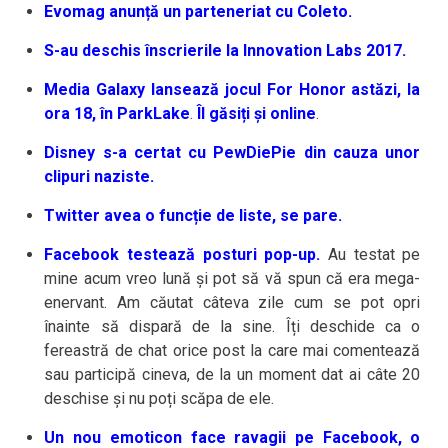
Evomag anunță un parteneriat cu Coleto.
S-au deschis înscrierile la Innovation Labs 2017.
Media Galaxy lansează jocul For Honor astăzi, la
ora 18, în ParkLake
.
Îl găsiți și online
.
Disney s-a certat cu PewDiePie din cauza unor
clipuri naziste.
Twitter avea o funcție de liste, se pare.
Facebook testează posturi pop-up.
Au testat pe
mine acum vreo lună și pot să vă spun că era mega-
enervant. Am căutat câteva zile cum se pot opri
înainte să dispară de la sine. Îți deschide ca o
fereastră de chat orice post la care mai comentează
sau participă cineva, de la un moment dat ai câte 20
deschise și nu poți scăpa de ele.
Un nou emoticon face ravagii pe Facebook, o