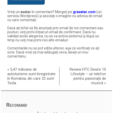
Vreți un
avatar
în comentarii? Mergeți pe
gravatar.com
(un
serviciu Wordpress) și asociați o imagine cu adresa de email
cu care comentați.
Dacă ați bifat să fiți anunțați prin email de noi comentarii sau
posturi, veți primi inițial un email de confirmare. Dacă nu
validați acolo alegerea, nu se va activa sistemul și după un
timp nu veți mai primi nici alte emailuri
Comentariile nu se pot edita ulterior, așa că verificați ce ați
scris. Dacă vreți să mai adăugați ceva, lăsați un nou
comentariu.
«
5,47 milioane de
Review HTC Desire 10
autoturisme sunt înregistrate
Lifestyle – un telefon
în România, din care 32 sunt
pentru pasionații de
Tesla
muzică
»
Recomand