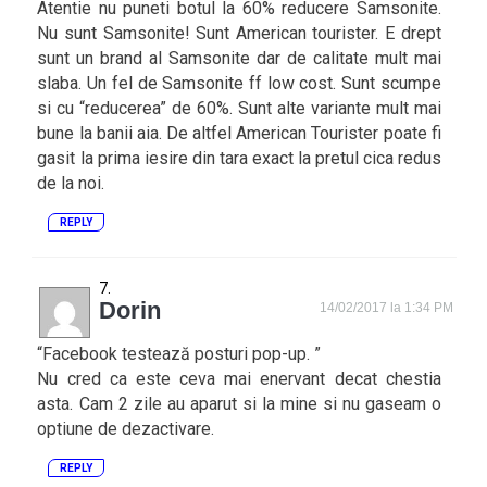
Atentie nu puneti botul la 60% reducere Samsonite.
Nu sunt Samsonite! Sunt American tourister. E drept
sunt un brand al Samsonite dar de calitate mult mai
slaba. Un fel de Samsonite ff low cost. Sunt scumpe
si cu “reducerea” de 60%. Sunt alte variante mult mai
bune la banii aia. De altfel American Tourister poate fi
gasit la prima iesire din tara exact la pretul cica redus
de la noi.
REPLY
Dorin
14/02/2017 la 1:34 PM
“Facebook testează posturi pop-up. ”
Nu cred ca este ceva mai enervant decat chestia
asta. Cam 2 zile au aparut si la mine si nu gaseam o
optiune de dezactivare.
REPLY