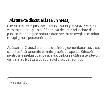
Alătură-te discuției, lasă un mesaj
E-mail-ul nu va fi publicat. Fără înjurături și cuvinte grele, că
vorbim prietenește aici. Gândiți-vă de două ori înainte de a
publica. Nu o luați pe arătură doar pentru că aveți un monitor
în față și nu o persoană reală.
Apăsați pe
Citează
pentru a cita întreg comentariul cuiva sau
selectați întâi anumite cuvinte și apăsați apoi pe Citează
pentru a le prelua doar pe acelea. Link-urile către alte site-uri,
dar care au legătură cu subiectul discuției, sunt ok.