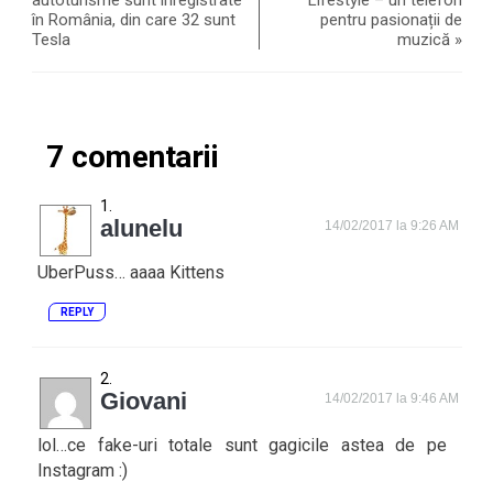
autoturisme sunt înregistrate
Lifestyle – un telefon
în România, din care 32 sunt
pentru pasionații de
Tesla
muzică
»
7 comentarii
alunelu
14/02/2017 la 9:26 AM
UberPuss… aaaa Kittens
REPLY
Giovani
14/02/2017 la 9:46 AM
lol…ce fake-uri totale sunt gagicile astea de pe
Instagram :)