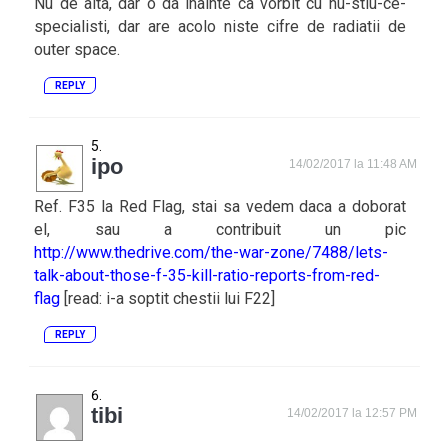
Nu de alta, dar o da inainte ca vorbit cu nu-stiu-ce-
specialisti, dar are acolo niste cifre de radiatii de
outer space.
REPLY
ipo
14/02/2017 la 11:48 AM
Ref. F35 la Red Flag, stai sa vedem daca a doborat
el, sau a contribuit un pic
http://www.thedrive.com/the-war-zone/7488/lets-
talk-about-those-f-35-kill-ratio-reports-from-red-
flag
[read: i-a soptit chestii lui F22]
REPLY
tibi
14/02/2017 la 12:57 PM