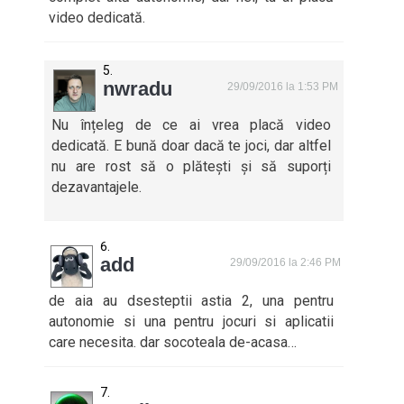
video dedicată.
nwradu
29/09/2016 la 1:53 PM
Nu înțeleg de ce ai vrea placă video
dedicată. E bună doar dacă te joci, dar altfel
nu are rost să o plătești și să suporți
dezavantajele.
add
29/09/2016 la 2:46 PM
de aia au dsesteptii astia 2, una pentru
autonomie si una pentru jocuri si aplicatii
care necesita. dar socoteala de-acasa…