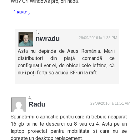
Wtf? Ori Windows pro, ori nada.
REPLY
nwradu
29/09/2016 la 1:33 PM
Asta nu depinde de Asus România. Marii
distribuitori din piață comandă ce
configurații vor ei, de obicei cele ieftine, că
nu-i poți forța să aducă SF-uri la raft.
Radu
29/09/2016 la 11:51 AM
Spuneti-mi o aplicatie pentru care iti trebuie neaparat
16 gb si nu te descurci cu 8 sau cu 4. Asta pe un
laptop proiectat pentru mobilitate si care nu se
doreste un desktop replacement.