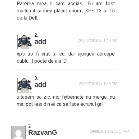
Parerea mea e cam aceiasi. Eu am fost
multumit si mi-a placut enorm, XPS 13 si 15
de la Dell.
add
29/09/2016 la 1:49 PM
xps as fi vrut si eu, dar ajungea aproape
dublu. :) poate de aia :D
add
29/09/2016 la 1:53 PM
uitasem sa zic, nici hybernate nu merge, nu
mai pot iesi din el ca se face ecranul gri.
RazvanG
29/09/2016 la 11:17 AM