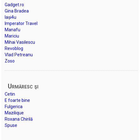
Gadget.ro
Gina Bradea
Iași4u
Imperator Travel
Manafu
Mariciu
Mihai Vasilescu
Revoblog
Vlad Petreanu
Zoso
Urmăresc şi
Cetin
E foarte bine
Fulgerica
Mazilique
Roxana Chirilă
Spuse