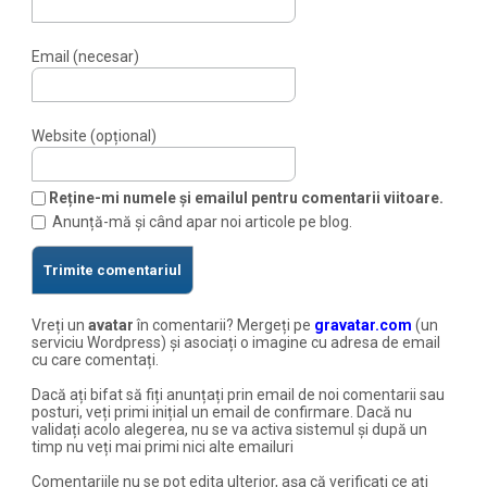
Email (necesar)
Website (opțional)
Reține-mi numele și emailul pentru comentarii viitoare.
Anunță-mă și când apar noi articole pe blog.
Vreți un
avatar
în comentarii? Mergeți pe
gravatar.com
(un
serviciu Wordpress) și asociați o imagine cu adresa de email
cu care comentați.
Dacă ați bifat să fiți anunțați prin email de noi comentarii sau
posturi, veți primi inițial un email de confirmare. Dacă nu
validați acolo alegerea, nu se va activa sistemul și după un
timp nu veți mai primi nici alte emailuri
Comentariile nu se pot edita ulterior, așa că verificați ce ați