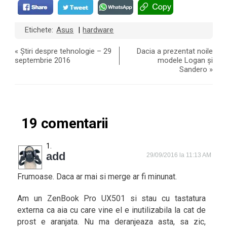
Etichete:
Asus
hardware
|
«
Știri despre tehnologie – 29
Dacia a prezentat noile
septembrie 2016
modele Logan și
Sandero
»
19 comentarii
add
29/09/2016 la 11:13 AM
Frumoase. Daca ar mai si merge ar fi minunat.
Am un ZenBook Pro UX501 si stau cu tastatura
externa ca aia cu care vine el e inutilizabila la cat de
prost e aranjata. Nu ma deranjeaza asta, sa zic,