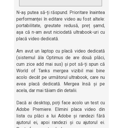
N-aș putea să-ți răspund. Prioritare înaintea
performanței în editare video au fost altele:
portabilitate, greutate redusă, preț șamd,
așa că n-am avut niciodată ultrabook-uri cu
placă video dedicată.
Am avut un laptop cu placă video dedicată
(sistemul ăla Optimus de are două plăci,
cum zice add mai sus) și pot să-ți spun că
World of Tanks mergea vizibil mai bine
acolo decât pe următorul ultrabook, care nu
avea placă dedicată. Mergea însă și pe
acela, dar mai tăiam din detalii.
Dacă ai desktop, poți face acolo un test cu
Adobe Premiere. Elimini placa video din
lista cu plăci a lui Adobe și randezi fără
ajutorul ei, apoi randezi și cu ajutorul ei.