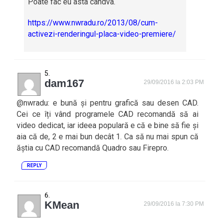
Poate fac eu asta cândva.
https://www.nwradu.ro/2013/08/cum-
activezi-renderingul-placa-video-premiere/
dam167
29/09/2016 la 2:03 PM
@nwradu: e bună și pentru grafică sau desen CAD.
Cei ce îți vând programele CAD recomandă să ai
video dedicat, iar ideea populară e că e bine să fie și
aia că de, 2 e mai bun decât 1. Ca să nu mai spun că
ăștia cu CAD recomandă Quadro sau Firepro.
REPLY
KMean
29/09/2016 la 7:30 PM