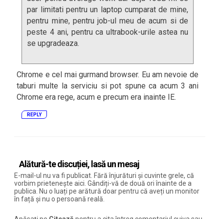
par limitati pentru un laptop cumparat de mine,
pentru mine, pentru job-ul meu de acum si de
peste 4 ani, pentru ca ultrabook-urile astea nu
se upgradeaza.
Chrome e cel mai gurmand browser. Eu am nevoie de
taburi multe la serviciu si pot spune ca acum 3 ani
Chrome era rege, acum e precum era inainte IE.
REPLY
Alătură-te discuției, lasă un mesaj
E-mail-ul nu va fi publicat. Fără înjurături și cuvinte grele, că
vorbim prietenește aici. Gândiți-vă de două ori înainte de a
publica. Nu o luați pe arătură doar pentru că aveți un monitor
în față și nu o persoană reală.