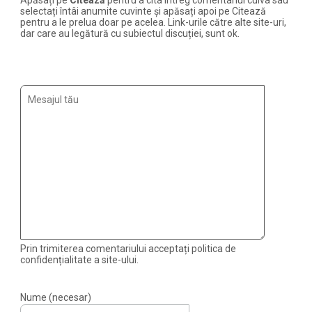
Apăsați pe
Citează
pentru a cita întreg comentariul cuiva sau
selectați întâi anumite cuvinte și apăsați apoi pe Citează
pentru a le prelua doar pe acelea. Link-urile către alte site-uri,
dar care au legătură cu subiectul discuției, sunt ok.
Prin trimiterea comentariului acceptați politica de
confidențialitate a site-ului.
Nume (necesar)