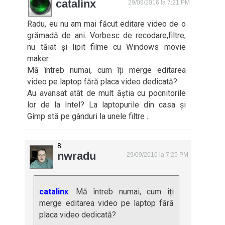
catalinx
29/09/2016 la 7:21 PM
Radu, eu nu am mai făcut editare video de o
grămadă de ani. Vorbesc de recodare,filtre,
nu tăiat și lipit filme cu Windows movie
maker.
Mă întreb numai, cum îți merge editarea
video pe laptop fără placa video dedicată?
Au avansat atât de mult ăștia cu pocnitorile
lor de la Intel? La laptopurile din casa și
Gimp stă pe gânduri la unele filtre .
nwradu
29/09/2016 la 7:25 PM
catalinx
: Mă întreb numai, cum îți
merge editarea video pe laptop fără
placa video dedicată?