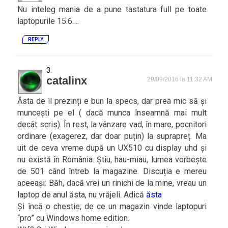
Nu inteleg mania de a pune tastatura full pe toate
laptopurile 15.6….
REPLY
catalinx
29/09/2016 la 11:32 AM
Ăsta de îl prezinți e bun la specs, dar prea mic să și
muncești pe el ( dacă munca înseamnă mai mult
decât scris). În rest, la vânzare vad, în mare, pocnitori
ordinare (exagerez, dar doar puțin) la suprapreț. Ma
uit de ceva vreme după un UX510 cu display uhd și
nu există în România. Știu, hau-miau, lumea vorbește
de 501 când întreb la magazine. Discuția e mereu
aceeași: Băh, dacă vrei un rinichi de la mine, vreau un
laptop de anul ăsta, nu vrăjeli. Adică
ăsta
Și încă o chestie, de ce un magazin vinde laptopuri
“pro” cu Windows home edition.