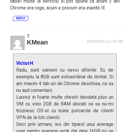
taburi multe la serviciu si pot spune ca acum 3 ani
Chrome era rege, acum e precum era inainte IE.
REPLY
KMean
29/09/2016 la 7:30 PM
VictorH
:
Radu, sunt oameni cu nevoi diferite. Eu de
exemplu la 8GB sunt extraordinar de limitat. Si
am maxim 4 tab-uri de Chrome deschise, ca sa
nu aud comentarii.
Lucrez in foarte multe chestii deodata plus un
VM cu vreo 2GB de RAM alocati ca sa nu-mi
troznesc OS-ul cu toate porcariile de clienti
VPN de la toti clientii.
Deci prin urmare, ies din tiparul unui average
user pentru average work dar deja 16GB mi se