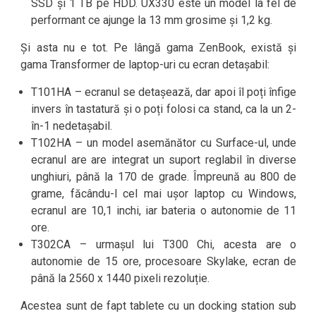
SSD și 1 TB pe HDD. UX330 este un model la fel de
performant ce ajunge la 13 mm grosime și 1,2 kg.
Și asta nu e tot. Pe lângă gama ZenBook, există și
gama Transformer de laptop-uri cu ecran detașabil:
T101HA – ecranul se detașează, dar apoi îl poți înfige
invers în tastatură și o poți folosi ca stand, ca la un 2-
în-1 nedetașabil.
T102HA – un model asemănător cu Surface-ul, unde
ecranul are are integrat un suport reglabil în diverse
unghiuri, până la 170 de grade. Împreună au 800 de
grame, făcându-l cel mai ușor laptop cu Windows,
ecranul are 10,1 inchi, iar bateria o autonomie de 11
ore.
T302CA – urmașul lui T300 Chi, acesta are o
autonomie de 15 ore, procesoare Skylake, ecran de
până la 2560 x 1440 pixeli rezoluție.
Acestea sunt de fapt tablete cu un docking station sub