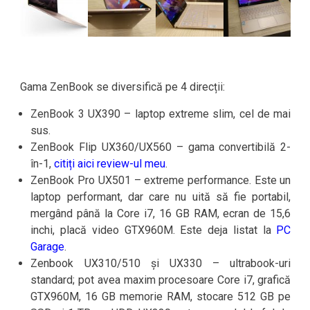
Gama ZenBook se diversifică pe 4 direcții:
ZenBook 3 UX390 – laptop extreme slim, cel de mai
sus.
ZenBook Flip UX360/UX560 – gama convertibilă 2-
în-1,
citiți aici review-ul meu
.
ZenBook Pro UX501 – extreme performance. Este un
laptop performant, dar care nu uită să fie portabil,
mergând până la Core i7, 16 GB RAM, ecran de 15,6
inchi, placă video GTX960M. Este deja listat la
PC
Garage
.
Zenbook UX310/510 și UX330 – ultrabook-uri
standard; pot avea maxim procesoare Core i7, grafică
GTX960M, 16 GB memorie RAM, stocare 512 GB pe