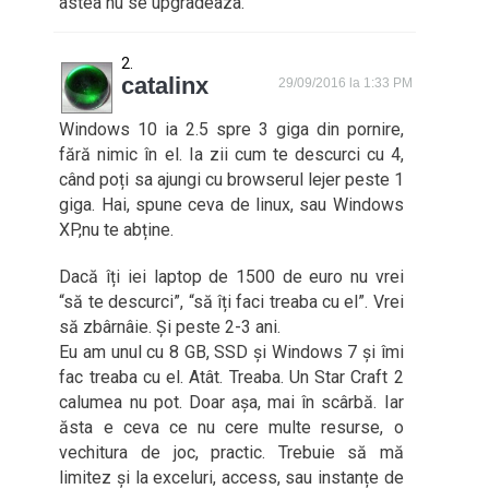
astea nu se upgradeaza.
catalinx
29/09/2016 la 1:33 PM
Windows 10 ia 2.5 spre 3 giga din pornire,
fără nimic în el. Ia zii cum te descurci cu 4,
când poți sa ajungi cu browserul lejer peste 1
giga. Hai, spune ceva de linux, sau Windows
XP,nu te abține.
Dacă îți iei laptop de 1500 de euro nu vrei
“să te descurci”, “să îți faci treaba cu el”. Vrei
să zbârnâie. Și peste 2-3 ani.
Eu am unul cu 8 GB, SSD și Windows 7 și îmi
fac treaba cu el. Atât. Treaba. Un Star Craft 2
calumea nu pot. Doar așa, mai în scârbă. Iar
ăsta e ceva ce nu cere multe resurse, o
vechitura de joc, practic. Trebuie să mă
limitez și la exceluri, access, sau instanțe de