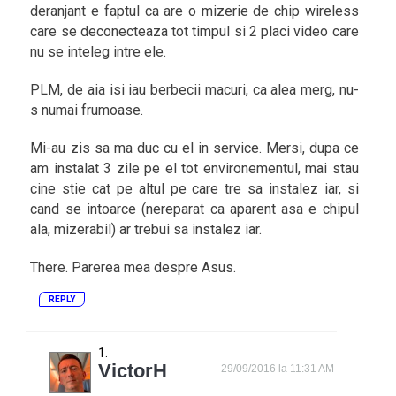
deranjant e faptul ca are o mizerie de chip wireless
care se deconecteaza tot timpul si 2 placi video care
nu se inteleg intre ele.
PLM, de aia isi iau berbecii macuri, ca alea merg, nu-
s numai frumoase.
Mi-au zis sa ma duc cu el in service. Mersi, dupa ce
am instalat 3 zile pe el tot environementul, mai stau
cine stie cat pe altul pe care tre sa instalez iar, si
cand se intoarce (nereparat ca aparent asa e chipul
ala, mizerabil) ar trebui sa instalez iar.
There. Parerea mea despre Asus.
REPLY
VictorH
29/09/2016 la 11:31 AM