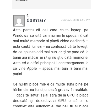
dam167
29/09/2016 la 1:50 PM
Asta pentru că cei care cauta laptop pe
Windows se uită cam numai la specs. i7, cât
mai multă memorie și placă video dedicată –
asta caută lumea – nu contează că te lovești
de ce spunea add mai sus, că ți se pare că la
banii ăia măcar ai i7 și nu știu câtă memorie.
Ăsta ed e altfel principalul contraargument la
ce vine Apple – specs mai bun la bani mai
puțini.
Ce nu-mi place mie e că multe sună bine pe
hârtie dar nu funcționează grozav în realitate
– dacă te saturi să-ți sară de la GPU la placa
dedicată și dezactivezi GPU o să ai o
complet altă autonomie, dar hei, tu ai placă