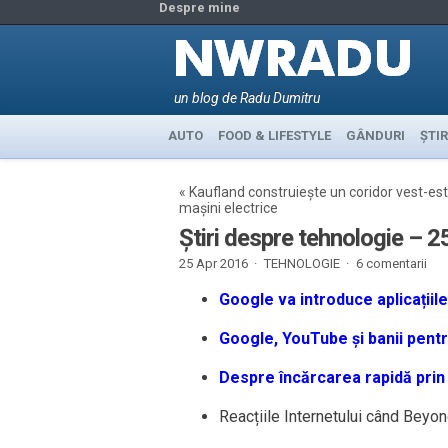
Despre mine
un blog de Radu Dumitru
AUTO
FOOD & LIFESTYLE
GÂNDURI
ȘTIR
«
Kaufland construiește un coridor vest-es
mașini electrice
Știri despre tehnologie – 2
25 Apr 2016 ·
TEHNOLOGIE
·
6 comentarii
Google va introduce aplicații
Google, YouTube și banii pentr
Despre încărcarea rapidă prin 
Reacțiile Internetului când Beyon