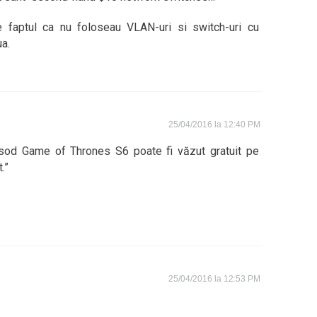
e faptul ca nu foloseau VLAN-uri si switch-uri cu
a.
25/04/2016 la 12:40 PM
pisod Game of Thrones S6 poate fi văzut gratuit pe
.”
25/04/2016 la 12:53 PM