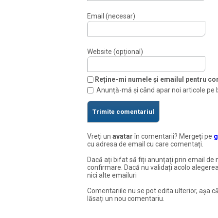
Email (necesar)
Website (opțional)
Reține-mi numele și emailul pentru com
Anunță-mă și când apar noi articole pe 
Vreți un
avatar
în comentarii? Mergeți pe
g
cu adresa de email cu care comentați.
Dacă ați bifat să fiți anunțați prin email de 
confirmare. Dacă nu validați acolo alegerea
nici alte emailuri
Comentariile nu se pot edita ulterior, așa că
lăsați un nou comentariu.