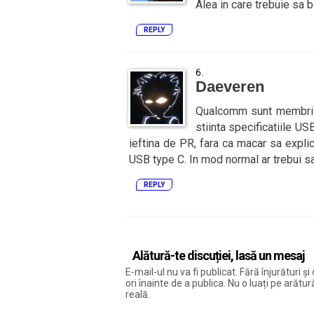
Alea in care trebuie sa b
REPLY
Daeveren
Qualcomm sunt membri 
stiinta specificatiile U
ieftina de PR, fara ca macar sa explice
USB type C. In mod normal ar trebui sa
REPLY
Alătură-te discuției, lasă un mesaj
E-mail-ul nu va fi publicat. Fără înjurături 
ori înainte de a publica. Nu o luați pe arăt
reală.