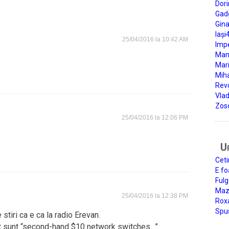
Dori
Gad
Gin
Iași
25/04/2016 la 10:42 AM
Impe
Man
Mari
Miha
Rev
Vla
Zos
25/04/2016 la 12:06 PM
U
Ceti
E fo
Fulg
Mazi
25/04/2016 la 12:38 PM
Roxa
Spu
stiri ca e ca la radio Erevan.
pt sunt “second-hand $10 network switches…”