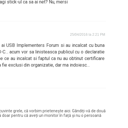
agi stick-ul ca sa ai net? Nu, mersi
25/04/2016 la 2:21 PM
ai USB Implementers Forum si au incalcat cu buna
SB-C… acum vor sa linisteasca publicul cu o declaratie
 ce au incalcat si faptul ca nu au obtinut certificare
 fie exclusi din organizatie, dar ma indoiesc…
și cuvinte grele, că vorbim prietenește aici. Gândiți-vă de două
ură doar pentru că aveți un monitor în față și nu o persoană