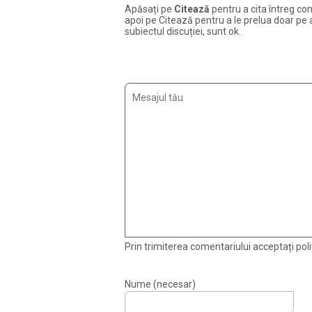
Apăsați pe
Citează
pentru a cita întreg com
apoi pe Citează pentru a le prelua doar pe ac
subiectul discuției, sunt ok.
Prin trimiterea comentariului acceptați polit
Nume (necesar)