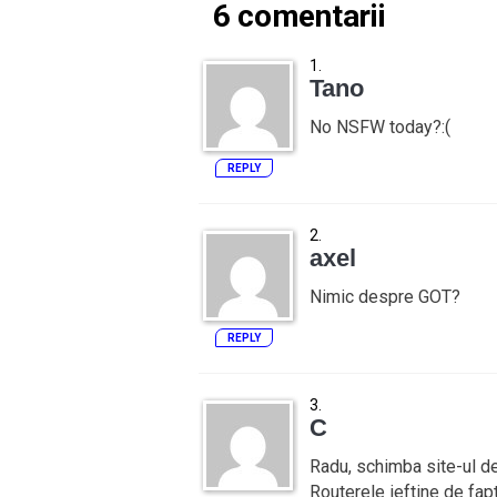
6 comentarii
Tano
No NSFW today?:(
REPLY
axel
Nimic despre GOT?
REPLY
C
Radu, schimba site-ul de 
Routerele ieftine de fa