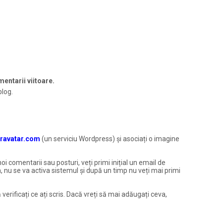
entarii viitoare.
blog.
ravatar.com
(un serviciu Wordpress) și asociați o imagine
noi comentarii sau posturi, veți primi inițial un email de
, nu se va activa sistemul și după un timp nu veți mai primi
 verificați ce ați scris. Dacă vreți să mai adăugați ceva,