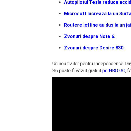
Autopilotul Tesla reduce acci
Microsoft lucrează la un Surf
Routere ieftine au dus la un ja
Zvonuri despre Note 6.
Zvonuri despre Desire 830.
Un nou trailer pentru Independence Day
S6 poate fi văzut gratuit
pe HBO GO
, 