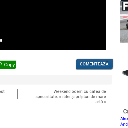
COMENTEAZĂ
est
Weekend boem cu cafea de
specialitate, mititei și prăjituri de mare
artă
»
Ci
Alex
And