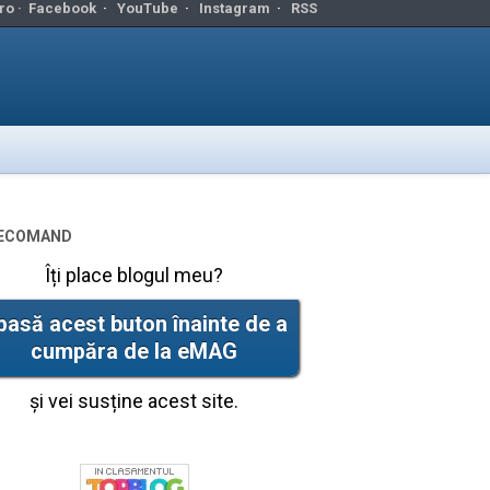
ro ·
Facebook
·
YouTube
·
Instagram
·
RSS
ecomand
Îți place blogul meu?
pasă acest buton înainte de a
cumpăra de la eMAG
și vei susține acest site.