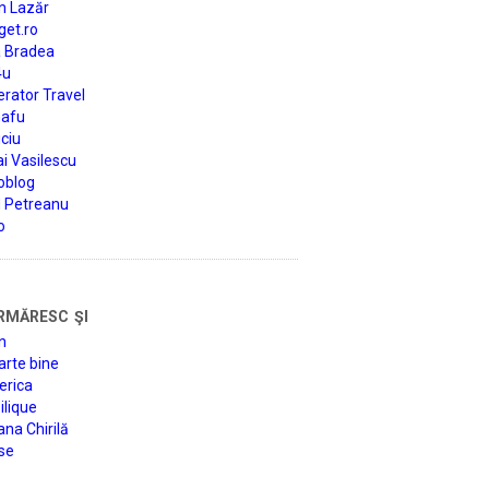
n Lazăr
get.ro
a Bradea
4u
rator Travel
afu
ciu
i Vasilescu
oblog
d Petreanu
o
rmăresc şi
n
arte bine
erica
lique
na Chirilă
se