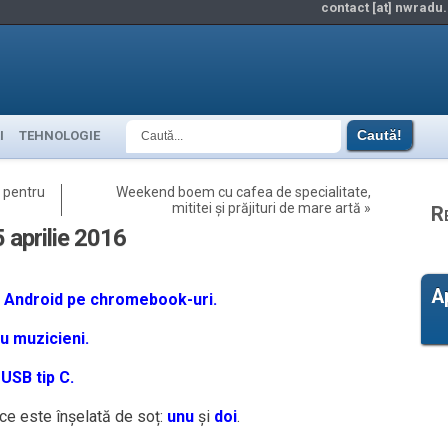
contact [at] nwradu.
I
TEHNOLOGIE
t pentru
Weekend boem cu cafea de specialitate,
mititei și prăjituri de mare artă
»
R
5 aprilie 2016
A
le Android pe chromebook-uri.
u muzicieni.
USB tip C.
ce este înșelată de soț:
unu
și
doi
.