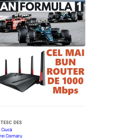
tesc des
 Ciucă
rei Cismaru