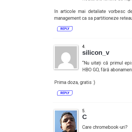
In articole mai detaliate vorbesc d
management ca sa partitioneze reteau
REPLY
silicon_v
“Nu uitați că primul e
HBO GO, fără abonament
Prima doza, gratis :)
REPLY
C
Care chromebook-uri?