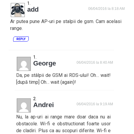
add
06/04/2016 la 8:18 AM
Ar putea pune AP-uri pe stalpii de gsm. Cam acelasi
range.
REPLY
George
06/04/2016 la 8:40 AM
Da, pe stâlpii de GSM ai RDS-ului! Oh… wait!
[după timp] Oh… wait (again)!
Andrei
06/04/2016 la 9:19 AM
Nu, la ap-uri ai range mare doar daca nu ai
obstacole. Wi-fi e obstructionat foarte usor
de cladiri. Plus ca au scopuri diferite. Wi-fi e