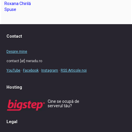
Roxana Chirilă
Spuse
Contact
Despre mine
contact [at] nwradu.ro
YouTube
·
Facebook
·
Instagram
·
RSS Articole noi
Hosting
Cine se ocupă de
serverul tău?
Legal