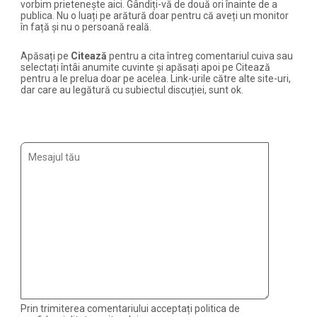
vorbim prietenește aici. Gândiți-vă de două ori înainte de a
publica. Nu o luați pe arătură doar pentru că aveți un monitor
în față și nu o persoană reală.
Apăsați pe
Citează
pentru a cita întreg comentariul cuiva sau
selectați întâi anumite cuvinte și apăsați apoi pe Citează
pentru a le prelua doar pe acelea. Link-urile către alte site-uri,
dar care au legătură cu subiectul discuției, sunt ok.
Prin trimiterea comentariului acceptați politica de