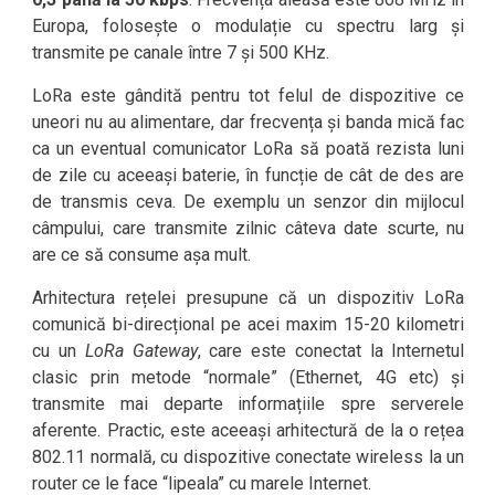
Europa, folosește o modulație cu spectru larg și
transmite pe canale între 7 și 500 KHz.
LoRa este gândită pentru tot felul de dispozitive ce
uneori nu au alimentare, dar frecvența și banda mică fac
ca un eventual comunicator LoRa să poată rezista luni
de zile cu aceeași baterie, în funcție de cât de des are
de transmis ceva. De exemplu un senzor din mijlocul
câmpului, care transmite zilnic câteva date scurte, nu
are ce să consume așa mult.
Arhitectura rețelei presupune că un dispozitiv LoRa
comunică bi-direcțional pe acei maxim 15-20 kilometri
cu un
LoRa Gateway
, care este conectat la Internetul
clasic prin metode “normale” (Ethernet, 4G etc) și
transmite mai departe informațiile spre serverele
aferente. Practic, este aceeași arhitectură de la o rețea
802.11 normală, cu dispozitive conectate wireless la un
router ce le face “lipeala” cu marele Internet.