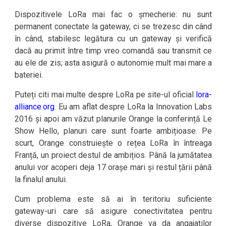
Dispozitivele LoRa mai fac o șmecherie: nu sunt
permanent conectate la gateway, ci se trezesc din când
în când, stabilesc legătura cu un gateway și verifică
dacă au primit între timp vreo comandă sau transmit ce
au ele de zis; asta asigură o autonomie mult mai mare a
bateriei.
Puteți citi mai multe despre LoRa pe site-ul oficial
lora-
alliance.org
. Eu am aflat despre LoRa la Innovation Labs
2016 și apoi am văzut planurile Orange la conferință Le
Show Hello, planuri care sunt foarte ambițioase. Pe
scurt, Orange construiește o rețea LoRa în întreaga
Franță, un proiect destul de ambițios. Până la jumătatea
anului vor acoperi deja 17 orașe mari și restul țării până
la finalul anului.
Cum problema este să ai în teritoriu suficiente
gateway-uri care să asigure conectivitatea pentru
diverse dispozitive LoRa, Orange va da angajaților