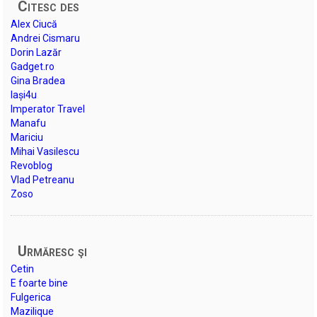
Citesc des
Alex Ciucă
Andrei Cismaru
Dorin Lazăr
Gadget.ro
Gina Bradea
Iași4u
Imperator Travel
Manafu
Mariciu
Mihai Vasilescu
Revoblog
Vlad Petreanu
Zoso
Urmăresc şi
Cetin
E foarte bine
Fulgerica
Mazilique