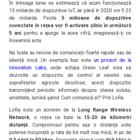
În întreaga lume se estimează că acum funcționează
15 miliarde de dispozitive IoT, iar până în 2020 vor fi 25
de miliarde. Peste
5 milioane de dispozitive
conectate în rețea vor fi activate zilnic în următorii
5 ani
pentru a ajunge la acea cifră, imaginează-ți ce
înseamnă asta.
Nu toate au nevoie de comunicații foarte rapide sau de
latență mică. Un exemplu bun este
un proiect de la
Innovation Labs
, unde echipa Green Leaf vrea să
dezvolte un dispozitiv de control al serelor sau
suprafețelor agricole deschise, acest dispozitiv
transmițând periodic informații despre starea solului,
umiditate, lumină șamd. Cum comunică el? Prin LoRa.
LoRa este un acronim de la
Long Range Wireless
Network
, o rețea ce bate la
15-20 de kilometri
distanță
. Compromisul pentru așa o distanță este
puterea micșorată și rata de bit mult mai mică, în jur de
0,3 până la 50 kbps
. Frecvența aleasă este 868 MHz în