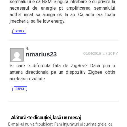
semnalului e ca GSM. Singura intrebare e cu privire la
necesarul de energie pt amplificarea semnalului
astfel incat sa ajunga ok la ap. Ca asta era toata
jmecheria, sa fie low energy.
REPLY
nmarius23
06/04/2016 la 7:20 PM
Si care e diferenta fata de ZigBee? Daca pun o
antena directionala pe un dispozitiv Zigbee obtin
aceleasi rezultate
REPLY
Alătură-te discuției, lasă un mesaj
E-mail-ul nu va fi publicat. Fără înjurături și cuvinte grele, că