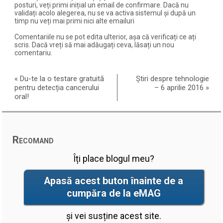
posturi, veți primi inițial un email de confirmare. Dacă nu
validați acolo alegerea, nu se va activa sistemul și după un
timp nu veți mai primi nici alte emailuri
Comentariile nu se pot edita ulterior, așa că verificați ce ați
scris. Dacă vreți să mai adăugați ceva, lăsați un nou
comentariu.
«
Du-te la o testare gratuită
Știri despre tehnologie
pentru detecția cancerului
– 6 aprilie 2016
»
oral!
Recomand
Îți place blogul meu?
Apasă acest buton înainte de a
cumpăra de la eMAG
și vei susține acest site.