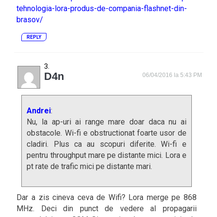
tehnologia-lora-produs-de-compania-flashnet-din-
brasov/
REPLY
D4n
06/04/2016 la 5:43 PM
Andrei
:
Nu, la ap-uri ai range mare doar daca nu ai
obstacole. Wi-fi e obstructionat foarte usor de
cladiri. Plus ca au scopuri diferite. Wi-fi e
pentru throughput mare pe distante mici. Lora e
pt rate de trafic mici pe distante mari.
Dar a zis cineva ceva de Wifi? Lora merge pe 868
MHz. Deci din punct de vedere al propagarii