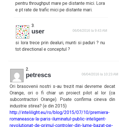
pentru throughput mare pe distante mici. Lora
e pt rate de trafic mici pe distante mari.
user
06/04/2016 la 9:43 AM
si lora trece prin dealuri, munti si paduri ? nu
tot directional e conceptul ?
petrescs
06/04/2016 la 10:23 AM
Ori brasovenii nostri s-au trezit mai devreme decat
Orange, ori o fi chiar un proiect pilot al lor (ca
subcontractori Orange). Poate confirma cineva din
industrie stirea? (e din 2015)
http://intelilight.eu/ro/blog/2015/07/10/premiera-
romaneasca-la-paris-iluminatul-public-inteligent-
revolutionat-de-primul-controler-din-lume-bazat-pe-