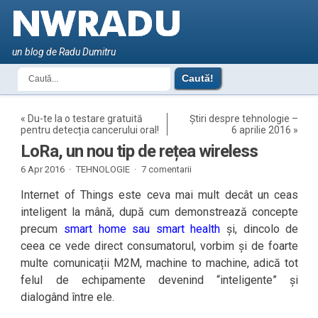
un blog de Radu Dumitru
«
Du-te la o testare gratuită
Știri despre tehnologie –
pentru detecția cancerului oral!
6 aprilie 2016
»
LoRa, un nou tip de rețea wireless
6 Apr 2016 ·
TEHNOLOGIE
·
7 comentarii
Internet of Things este ceva mai mult decât un ceas
inteligent la mână, după cum demonstrează concepte
precum
smart home sau smart health
și, dincolo de
ceea ce vede direct consumatorul, vorbim și de foarte
multe comunicații M2M, machine to machine, adică tot
felul de echipamente devenind “inteligente” și
dialogând între ele.