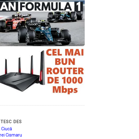
tesc des
 Ciucă
rei Cismaru