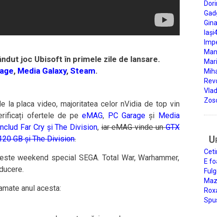
Dori
Gad
Gin
Iași
Impe
Man
ndut joc Ubisoft în primele zile de lansare.
Mari
age
,
Media Galaxy
,
Steam
.
Miha
Rev
Vla
Zos
e la placa video, majoritatea celor nVidia de top vin
erificați ofertele de pe
eMAG
,
PC Garage
și
Media
includ Far Cry și The Division
,
iar eMAG vinde un
GTX
U
120 GB și The Division
.
Ceti
 este weekend special SEGA. Total War, Warhammer,
E fo
ducere.
Fulg
Mazi
ramate anul acesta:
Roxa
Spu