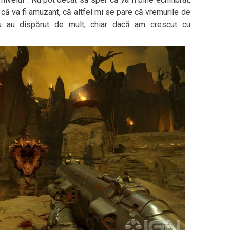
 că va fi amuzant, că altfel mi se pare că vremurile de
lu au dispărut de mult, chiar dacă am crescut cu