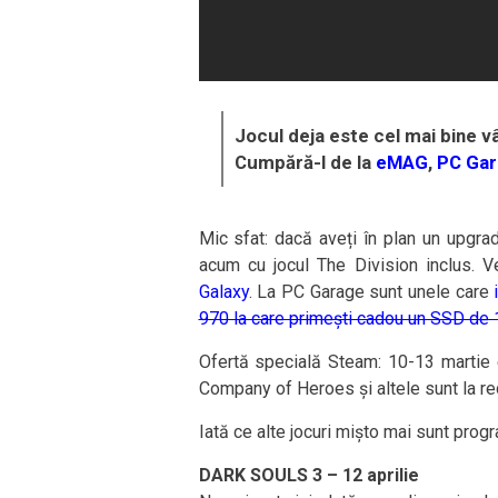
Jocul deja este cel mai bine vâ
Cumpără-l de la
eMAG
,
PC Gar
Mic sfat: dacă aveți în plan un upgrad
acum cu jocul The Division inclus. V
Galaxy
. La PC Garage sunt unele care
970 la care primești cadou un SSD de 
Ofertă specială Steam: 10-13 martie
Company of Heroes și altele sunt la re
Iată ce alte jocuri mișto mai sunt prog
DARK SOULS 3 – 12 aprilie