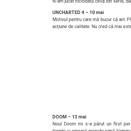
N-am jucat niciodată ceva din serie, d
UNCHARTED 4 – 10 mai
Motivul pentru care mă bucur că am Pl
acțiune de calitate. Nu cred că mai est
DOOM – 13 mai
Noul Doom mi s-a părut un first pers
înainte și omoară monștri până termini n