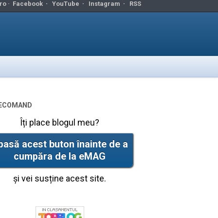
ro ·
Facebook
·
YouTube
·
Instagram
·
RSS
ecomand
Îți place blogul meu?
pasă acest buton înainte de a
cumpăra de la eMAG
și vei susține acest site.