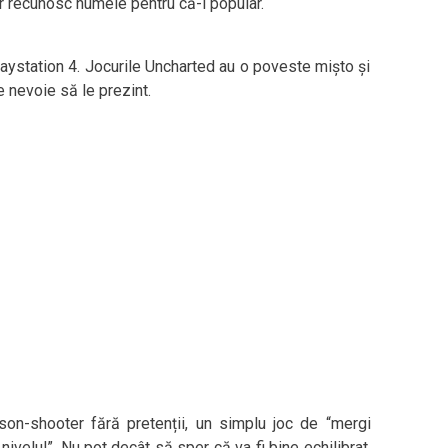
ar recunosc numele pentru că-i popular.
aystation 4. Jocurile Uncharted au o poveste mișto și
e nevoie să le prezint.
on-shooter fără pretenții, un simplu joc de “mergi
ivelul”. Nu pot decât să sper că va fi bine echilibrat,