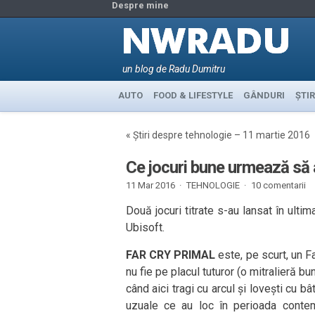
Despre mine
un blog de Radu Dumitru
AUTO
FOOD & LIFESTYLE
GÂNDURI
ȘTIR
«
Știri despre tehnologie – 11 martie 2016
Ce jocuri bune urmează să 
11 Mar 2016 ·
TEHNOLOGIE
·
10 comentarii
Două jocuri titrate s-au lansat în ulti
Ubisoft.
FAR CRY PRIMAL
este, pe scurt, un F
nu fie pe placul tuturor (o mitralieră bu
când aici tragi cu arcul și lovești cu bâ
uzuale ce au loc în perioada conte