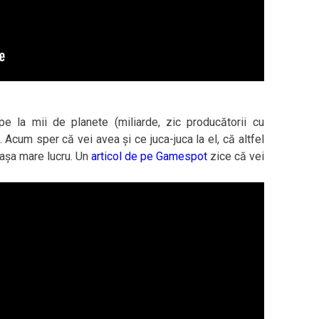
pe la mii de planete (miliarde, zic producătorii cu
 Acum sper că vei avea și ce juca-juca la el, că altfel
 așa mare lucru. Un
articol de pe Gamespot
zice că vei