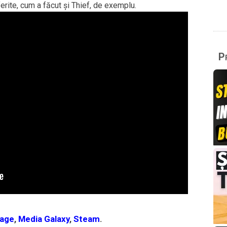
ferite, cum a făcut și Thief, de exemplu.
Pr
age
,
Media Galaxy
,
Steam
.