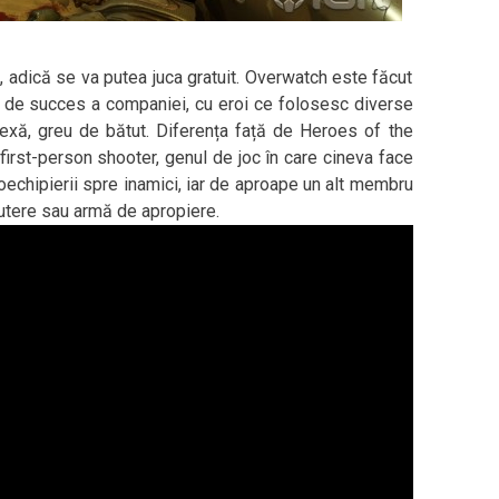
 adică se va putea juca gratuit. Overwatch este făcut
ă de succes a companiei, cu eroi ce folosesc diverse
exă, greu de bătut. Diferența față de Heroes of the
rst-person shooter, genul de joc în care cineva face
echipierii spre inamici, iar de aproape un alt membru
putere sau armă de apropiere.