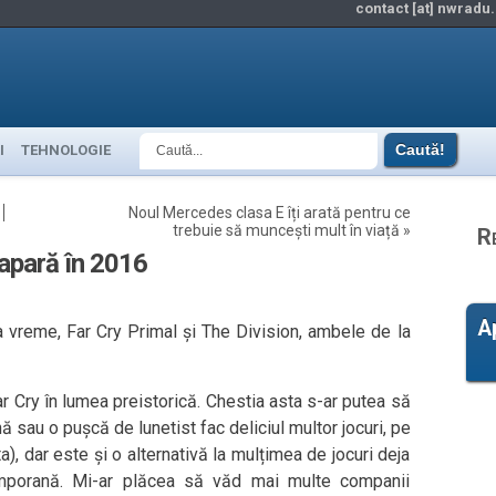
contact [at] nwradu.
I
TEHNOLOGIE
Noul Mercedes clasa E îți arată pentru ce
trebuie să muncești mult în viață
»
R
apară în 2016
A
ma vreme, Far Cry Primal și The Division, ambele de la
ar Cry în lumea preistorică. Chestia asta s-ar putea să
nă sau o pușcă de lunetist fac deliciul multor jocuri, pe
ta), dar este și o alternativă la mulțimea de jocuri deja
mporană. Mi-ar plăcea să văd mai multe companii