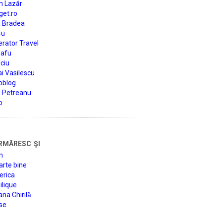
n Lazăr
get.ro
a Bradea
4u
rator Travel
afu
ciu
i Vasilescu
oblog
d Petreanu
o
rmăresc şi
n
arte bine
erica
lique
na Chirilă
se