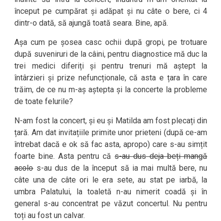
început pe cumpărat și adăpat și nu câte o bere, ci 4
dintr-o dată, să ajungă toată seara. Bine, apă.
Așa cum pe șosea casc ochii după gropi, pe trotuare
după suveniruri de la câini, pentru diagnostice mă duc la
trei medici diferiți și pentru trenuri mă aștept la
întârzieri și prize nefuncționale, că asta e țara în care
trăim, de ce nu m-aș aștepta și la concerte la probleme
de toate felurile?
N-am fost la concert, și eu și Matilda am fost plecați din
țară. Am dat invitațiile primite unor prieteni (după ce-am
întrebat dacă e ok să fac asta, apropo) care s-au simțit
foarte bine. Asta pentru că
s-au dus deja beți mangă
acolo
s-au dus de la început să ia mai multă bere, nu
câte una de câte ori le era sete, au stat pe iarbă, la
umbra Palatului, la toaletă n-au nimerit coadă și în
general s-au concentrat pe văzut concertul. Nu pentru
toți au fost un calvar.