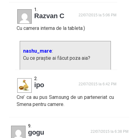
Razvan C
22/07/2015 la 5:06 PM
Cu camera interna de la tableta:)
nashu_mare
:
Cu ce praștie ai făcut poza aia?
ipo
22/07/2015 la 6:42 PM
Cre’ ca au pus Samsung de un parteneriat cu
Smena pentru camere.
gogu
22/07/2015 la 6:38 PM