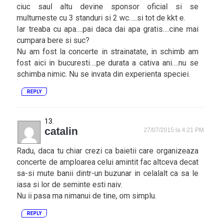
ciuc saul altu devine sponsor oficial si se
multumeste cu 3 standuri si 2 wc…..si tot de kkt e.
Iar treaba cu apa….pai daca dai apa gratis….cine mai
cumpara bere si suc?
Nu am fost la concerte in strainatate, in schimb am
fost aici in bucuresti….pe durata a cativa ani….nu se
schimba nimic. Nu se invata din experienta speciei.
REPLY
catalin
27/07/2015 la 4:21 PM
Radu, daca tu chiar crezi ca baietii care organizeaza
concerte de amploarea celui amintit fac altceva decat
sa-si mute banii dintr-un buzunar in celalalt ca sa le
iasa si lor de seminte esti naiv.
Nu ii pasa ma nimanui de tine, om simplu.
REPLY