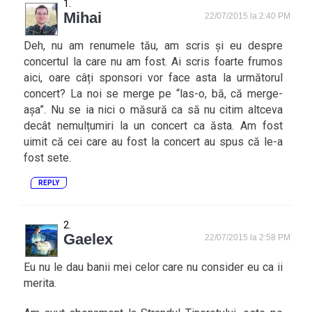
Mihai
22/07/2015 la 2:40 PM
Deh, nu am renumele tău, am scris și eu despre
concertul la care nu am fost. Ai scris foarte frumos
aici, oare câți sponsori vor face asta la următorul
concert? La noi se merge pe “las-o, bă, că merge-
așa”. Nu se ia nici o măsură ca să nu citim altceva
decât nemulțumiri la un concert ca ăsta. Am fost
uimit că cei care au fost la concert au spus că le-a
fost sete.
REPLY
Gaelex
22/07/2015 la 2:58 PM
Eu nu le dau banii mei celor care nu consider eu ca ii
merita.