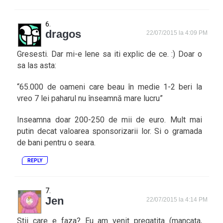
dragos
22/07/2015 la 4:09 PM
Gresesti. Dar mi-e lene sa iti explic de ce. :) Doar o
sa las asta:
“65.000 de oameni care beau în medie 1-2 beri la
vreo 7 lei paharul nu înseamnă mare lucru”
Inseamna doar 200-250 de mii de euro. Mult mai
putin decat valoarea sponsorizarii lor. Si o gramada
de bani pentru o seara.
REPLY
Jen
22/07/2015 la 4:14 PM
Stii care e faza? Eu am venit pregatita (mancata,