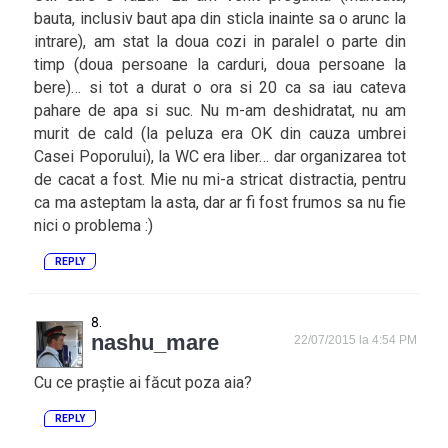
bauta, inclusiv baut apa din sticla inainte sa o arunc la
intrare), am stat la doua cozi in paralel o parte din
timp (doua persoane la carduri, doua persoane la
bere)… si tot a durat o ora si 20 ca sa iau cateva
pahare de apa si suc. Nu m-am deshidratat, nu am
murit de cald (la peluza era OK din cauza umbrei
Casei Poporului), la WC era liber… dar organizarea tot
de cacat a fost. Mie nu mi-a stricat distractia, pentru
ca ma asteptam la asta, dar ar fi fost frumos sa nu fie
nici o problema :)
REPLY
nashu_mare
22/07/2015 la 4:54 PM
Cu ce praștie ai făcut poza aia?
REPLY