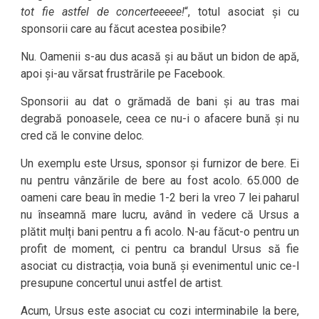
tot fie astfel de concerteeeee!
“, totul asociat și cu
sponsorii care au făcut acestea posibile?
Nu. Oamenii s-au dus acasă și au băut un bidon de apă,
apoi și-au vărsat frustrările pe Facebook.
Sponsorii au dat o grămadă de bani și au tras mai
degrabă ponoasele, ceea ce nu-i o afacere bună și nu
cred că le convine deloc.
Un exemplu este Ursus, sponsor și furnizor de bere. Ei
nu pentru vânzările de bere au fost acolo. 65.000 de
oameni care beau în medie 1-2 beri la vreo 7 lei paharul
nu înseamnă mare lucru, având în vedere că Ursus a
plătit mulți bani pentru a fi acolo. N-au făcut-o pentru un
profit de moment, ci pentru ca brandul Ursus să fie
asociat cu distracția, voia bună și evenimentul unic ce-l
presupune concertul unui astfel de artist.
Acum, Ursus este asociat cu cozi interminabile la bere,