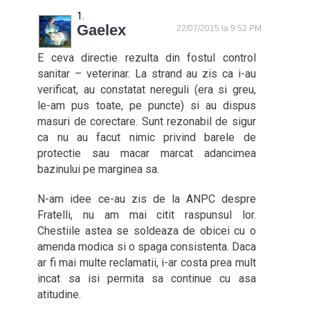
Gaelex
22/07/2015 la 9:52 PM
E ceva directie rezulta din fostul control
sanitar – veterinar. La strand au zis ca i-au
verificat, au constatat nereguli (era si greu,
le-am pus toate, pe puncte) si au dispus
masuri de corectare. Sunt rezonabil de sigur
ca nu au facut nimic privind barele de
protectie sau macar marcat adancimea
bazinului pe marginea sa.
N-am idee ce-au zis de la ANPC despre
Fratelli, nu am mai citit raspunsul lor.
Chestiile astea se soldeaza de obicei cu o
amenda modica si o spaga consistenta. Daca
ar fi mai multe reclamatii, i-ar costa prea mult
incat sa isi permita sa continue cu asa
atitudine.