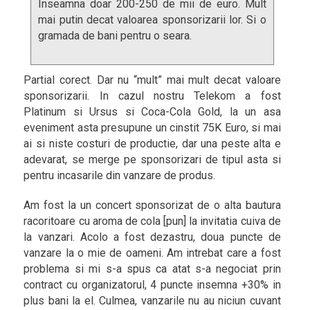
Inseamna doar 200-250 de mii de euro. Mult
mai putin decat valoarea sponsorizarii lor. Si o
gramada de bani pentru o seara.
Partial corect. Dar nu “mult” mai mult decat valoare
sponsorizarii. In cazul nostru Telekom a fost
Platinum si Ursus si Coca-Cola Gold, la un asa
eveniment asta presupune un cinstit 75K Euro, si mai
ai si niste costuri de productie, dar una peste alta e
adevarat, se merge pe sponsorizari de tipul asta si
pentru incasarile din vanzare de produs.
Am fost la un concert sponsorizat de o alta bautura
racoritoare cu aroma de cola [pun] la invitatia cuiva de
la vanzari. Acolo a fost dezastru, doua puncte de
vanzare la o mie de oameni. Am intrebat care a fost
problema si mi s-a spus ca atat s-a negociat prin
contract cu organizatorul, 4 puncte insemna +30% in
plus bani la el. Culmea, vanzarile nu au niciun cuvant