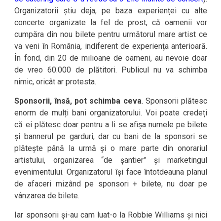
Organizatorii știu deja, pe baza experienței cu alte
concerte organizate la fel de prost, că oamenii vor
cumpăra din nou bilete pentru următorul mare artist ce
va veni în România, indiferent de experiența anterioară.
În fond, din 20 de milioane de oameni, au nevoie doar
de vreo 60.000 de plătitori. Publicul nu va schimba
nimic, oricât ar protesta.
Sponsorii, însă, pot schimba ceva
. Sponsorii plătesc
enorm de mulți bani organizatorului. Voi poate credeți
că ei plătesc doar pentru a li se afișa numele pe bilete
și bannerul pe garduri, dar cu bani de la sponsori se
plătește până la urmă și o mare parte din onorariul
artistului, organizarea “de șantier” și marketingul
evenimentului. Organizatorul își face întotdeauna planul
de afaceri mizând pe sponsori + bilete, nu doar pe
vânzarea de bilete.
Iar sponsorii și-au cam luat-o la Robbie Williams și nici