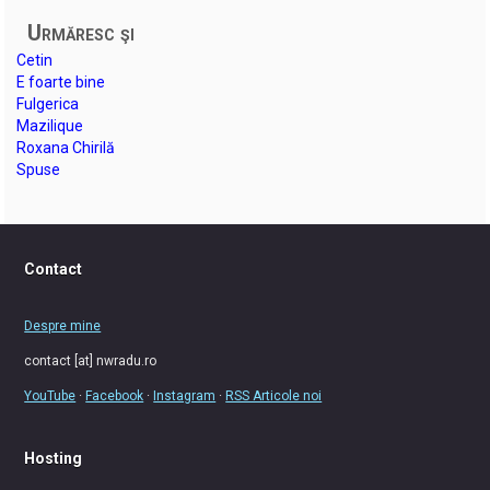
Urmăresc şi
Cetin
E foarte bine
Fulgerica
Mazilique
Roxana Chirilă
Spuse
Contact
Despre mine
contact [at] nwradu.ro
YouTube
·
Facebook
·
Instagram
·
RSS Articole noi
Hosting