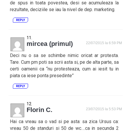
de spus in toata povestea, desi se acumuleaza la
rezultate, deciziile se iau la nivel de dep. marketing.
REPLY
mircea (primul)
22/07/2015 la 6:59 PM
Deci nu o sa se schimbe nimic oricat ar protesta.
Tare. Cum pm poti sa scrii asta si, pe de alta parte, sa
certi oamenii ca “nu protesteaza, cum ai iesit tu in
piata ca iese ponta presedinte”
REPLY
Florin C.
23/07/2015 la 5:53 PM
Hai ca vreau sa o vad si pe asta: sa zica Ursus ca:
vreau 50 de standuri si 50 de wc….ca in secunda 2