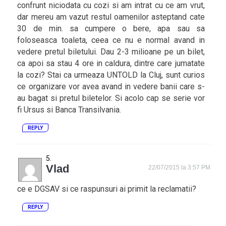
confrunt niciodata cu cozi si am intrat cu ce am vrut,
dar mereu am vazut restul oamenilor asteptand cate
30 de min. sa cumpere o bere, apa sau sa
foloseasca toaleta, ceea ce nu e normal avand in
vedere pretul biletului. Dau 2-3 milioane pe un bilet,
ca apoi sa stau 4 ore in caldura, dintre care jumatate
la cozi? Stai ca urmeaza UNTOLD la Cluj, sunt curios
ce organizare vor avea avand in vedere banii care s-
au bagat si pretul biletelor. Si acolo cap se serie vor
fi Ursus si Banca Transilvania.
REPLY
Vlad
22/07/2015 la 3:57 PM
ce e DGSAV si ce raspunsuri ai primit la reclamatii?
REPLY