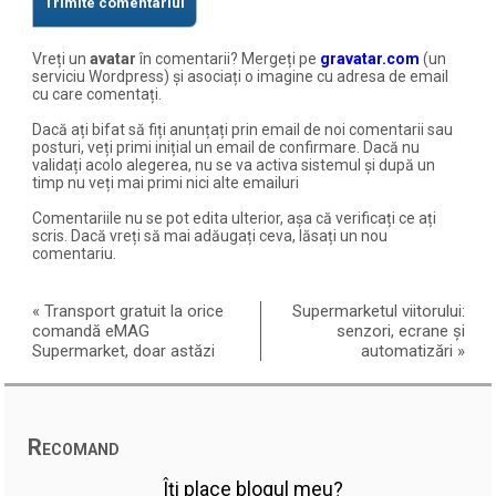
Vreți un
avatar
în comentarii? Mergeți pe
gravatar.com
(un
serviciu Wordpress) și asociați o imagine cu adresa de email
cu care comentați.
Dacă ați bifat să fiți anunțați prin email de noi comentarii sau
posturi, veți primi inițial un email de confirmare. Dacă nu
validați acolo alegerea, nu se va activa sistemul și după un
timp nu veți mai primi nici alte emailuri
Comentariile nu se pot edita ulterior, așa că verificați ce ați
scris. Dacă vreți să mai adăugați ceva, lăsați un nou
comentariu.
«
Transport gratuit la orice
Supermarketul viitorului:
comandă eMAG
senzori, ecrane și
Supermarket, doar astăzi
automatizări
»
Recomand
Îți place blogul meu?