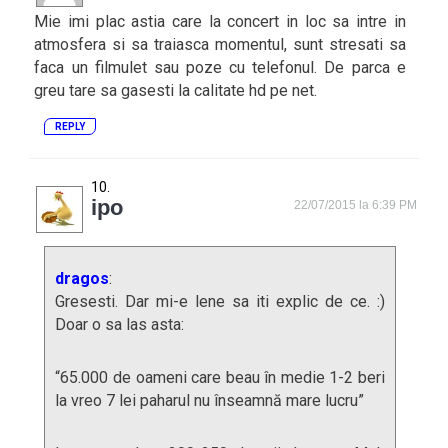
Mie imi plac astia care la concert in loc sa intre in
atmosfera si sa traiasca momentul, sunt stresati sa
faca un filmulet sau poze cu telefonul. De parca e
greu tare sa gasesti la calitate hd pe net.
REPLY
ipo
22/07/2015 la 6:39 PM
dragos
:
Gresesti. Dar mi-e lene sa iti explic de ce. :)
Doar o sa las asta:
“65.000 de oameni care beau în medie 1-2 beri
la vreo 7 lei paharul nu înseamnă mare lucru”