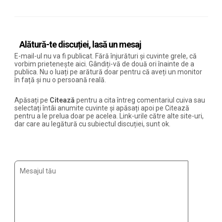
Alătură-te discuției, lasă un mesaj
E-mail-ul nu va fi publicat. Fără înjurături și cuvinte grele, că
vorbim prietenește aici. Gândiți-vă de două ori înainte de a
publica. Nu o luați pe arătură doar pentru că aveți un monitor
în față și nu o persoană reală.
Apăsați pe
Citează
pentru a cita întreg comentariul cuiva sau
selectați întâi anumite cuvinte și apăsați apoi pe Citează
pentru a le prelua doar pe acelea. Link-urile către alte site-uri,
dar care au legătură cu subiectul discuției, sunt ok.