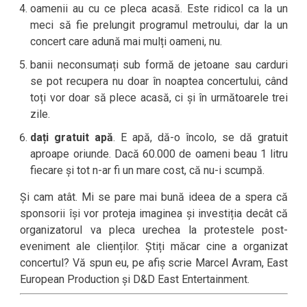
oamenii au cu ce pleca acasă. Este ridicol ca la un
meci să fie prelungit programul metroului, dar la un
concert care adună mai mulți oameni, nu.
banii neconsumați sub formă de jetoane sau carduri
se pot recupera nu doar în noaptea concertului, când
toți vor doar să plece acasă, ci și în următoarele trei
zile.
dați gratuit apă
. E apă, dă-o încolo, se dă gratuit
aproape oriunde. Dacă 60.000 de oameni beau 1 litru
fiecare și tot n-ar fi un mare cost, că nu-i scumpă.
Și cam atât. Mi se pare mai bună ideea de a spera că
sponsorii își vor proteja imaginea și investiția decât că
organizatorul va pleca urechea la protestele post-
eveniment ale clienților. Știți măcar cine a organizat
concertul? Vă spun eu, pe afiș scrie Marcel Avram, East
European Production și D&D East Entertainment.