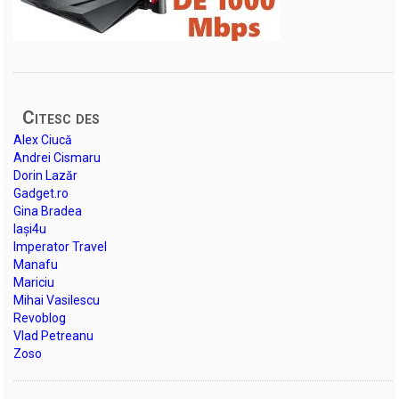
Citesc des
Alex Ciucă
Andrei Cismaru
Dorin Lazăr
Gadget.ro
Gina Bradea
Iași4u
Imperator Travel
Manafu
Mariciu
Mihai Vasilescu
Revoblog
Vlad Petreanu
Zoso