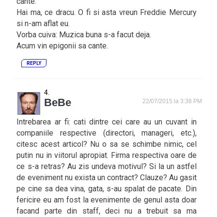
cante.
Hai ma, ce dracu. O fi si asta vreun Freddie Mercury
si n-am aflat eu.
Vorba cuiva: Muzica buna s-a facut deja.
Acum vin epigonii sa cante.
REPLY
BeBe
22/07/2015 la 3:38 PM
Intrebarea ar fi: cati dintre cei care au un cuvant in
companiile respective (directori, manageri, etc.),
citesc acest articol? Nu o sa se schimbe nimic, cel
putin nu in viitorul apropiat. Firma respectiva oare de
ce s-a retras? Au zis undeva motivul? Si la un astfel
de eveniment nu exista un contract? Clauze? Au gasit
pe cine sa dea vina, gata, s-au spalat de pacate. Din
fericire eu am fost la evenimente de genul asta doar
facand parte din staff, deci nu a trebuit sa ma