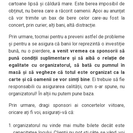
cartoane lipsă și căldură mare. Este berea imposibil de
obținut, nu berea care a răcorit oamenii. Apoi au anunțat
că vor trimite un bax de bere celor care-au fost la
concert, prin curier; alți bani, altă distracție.
Prin urmare, tocmai pentru a preveni astfel de probleme
și pentru a se asigura că banii lor reprezintă o investiție
bună, nu o pierdere,
a venit vremea ca sponsorii să
pună condiții suplimentare și să aibă o relație de
egalitate cu organizatorul, să bată cu pumnul în
masă și să vegheze că totul este organizat ca la
carte și că oamenii se vor simți bine
. Ei trebuie să fie
responsabili cu asigurarea calității, cum s-ar spune, nu
organizatorul! În alții nu putem pune baza.
Prin urmare, dragi sponsori ai concertelor viitoare,
oricare ați fi voi, asigurați-vă că:
organizatorul nu vinde mai multe bilete decât este
capacitatea locului. Clienții nu pot ști câte se vând, voi