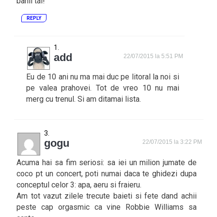
banii tai!
REPLY
add
22/07/2015 la 5:51 PM
Eu de 10 ani nu ma mai duc pe litoral la noi si
pe valea prahovei. Tot de vreo 10 nu mai
merg cu trenul. Si am ditamai lista.
gogu
22/07/2015 la 3:22 PM
Acuma hai sa fim seriosi: sa iei un milion jumate de
coco pt un concert, poti numai daca te ghidezi dupa
conceptul celor 3: apa, aeru si fraieru.
Am tot vazut zilele trecute baieti si fete dand achii
peste cap orgasmic ca vine Robbie Williams sa