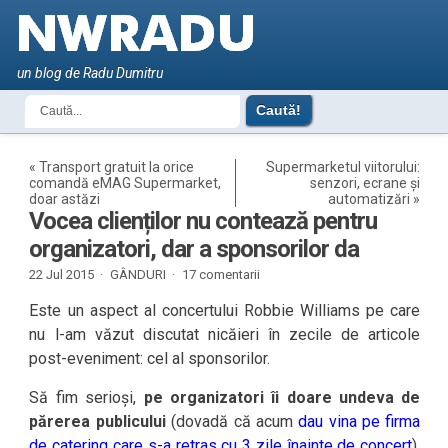
un blog de Radu Dumitru
«
Transport gratuit la orice
Supermarketul viitorului:
comandă eMAG Supermarket,
senzori, ecrane și
doar astăzi
automatizări
»
Vocea clienților nu contează pentru
organizatori, dar a sponsorilor da
22 Jul 2015 ·
GÂNDURI
·
17 comentarii
Este un aspect al concertului Robbie Williams pe care
nu l-am văzut discutat nicăieri în zecile de articole
post-eveniment: cel al sponsorilor.
Să fim serioși,
pe organizatori îi doare undeva de
părerea publicului
(dovadă că acum
dau vina pe firma
de catering care s-a retras cu 3 zile înainte de concert
).