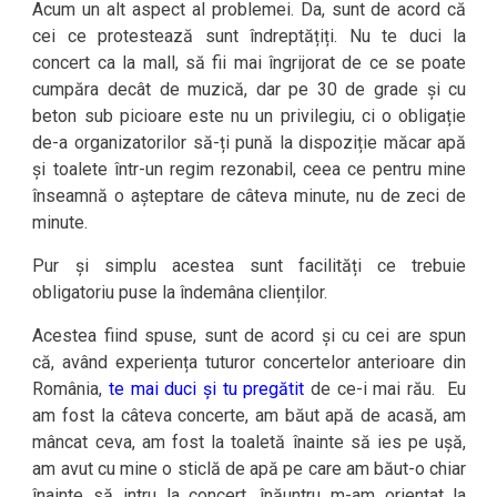
Acum un alt aspect al problemei. Da, sunt de acord că
cei ce protestează sunt îndreptățiți. Nu te duci la
concert ca la mall, să fii mai îngrijorat de ce se poate
cumpăra decât de muzică, dar pe 30 de grade și cu
beton sub picioare este nu un privilegiu, ci o obligație
de-a organizatorilor să-ți pună la dispoziție măcar apă
și toalete într-un regim rezonabil, ceea ce pentru mine
înseamnă o așteptare de câteva minute, nu de zeci de
minute.
Pur și simplu acestea sunt facilități ce trebuie
obligatoriu puse la îndemâna clienților.
Acestea fiind spuse, sunt de acord și cu cei are spun
că, având experiența tuturor concertelor anterioare din
România,
te mai duci și tu pregătit
de ce-i mai rău. Eu
am fost la câteva concerte, am băut apă de acasă, am
mâncat ceva, am fost la toaletă înainte să ies pe ușă,
am avut cu mine o sticlă de apă pe care am băut-o chiar
înainte să intru la concert, înăuntru m-am orientat la