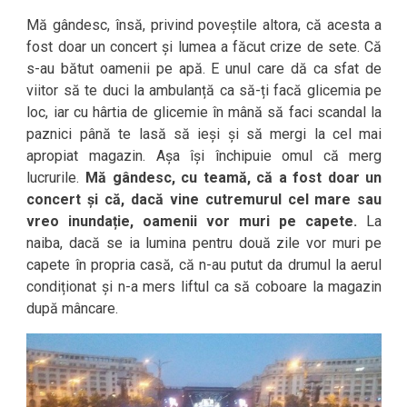
Mă gândesc, însă, privind poveștile altora, că acesta a
fost doar un concert și lumea a făcut crize de sete. Că
s-au bătut oamenii pe apă. E unul care dă ca sfat de
viitor să te duci la ambulanță ca să-ți facă glicemia pe
loc, iar cu hârtia de glicemie în mână să faci scandal la
paznici până te lasă să ieși și să mergi la cel mai
apropiat magazin. Așa își închipuie omul că merg
lucrurile.
Mă gândesc, cu teamă, că a fost doar un
concert și că, dacă vine cutremurul cel mare sau
vreo inundație, oamenii vor muri pe capete.
La
naiba, dacă se ia lumina pentru două zile vor muri pe
capete în propria casă, că n-au putut da drumul la aerul
condiționat și n-a mers liftul ca să coboare la magazin
după mâncare.