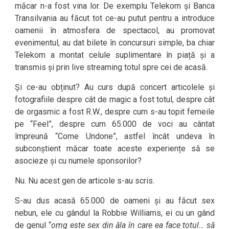
măcar n-a fost vina lor. De exemplu Telekom și Banca
Transilvania au făcut tot ce-au putut pentru a introduce
oamenii în atmosfera de spectacol, au promovat
evenimentul, au dat bilete în concursuri simple, ba chiar
Telekom a montat celule suplimentare în piață și a
transmis și prin live streaming totul spre cei de acasă.
Și ce-au obținut? Au curs după concert articolele și
fotografiile despre cât de magic a fost totul, despre cât
de orgasmic a fost R.W., despre cum s-au topit femeile
pe “Feel”, despre cum 65.000 de voci au cântat
împreună “Come Undone”, astfel încât undeva în
subconștient măcar toate aceste experiențe să se
asocieze și cu numele sponsorilor?
Nu. Nu acest gen de articole s-au scris.
S-au dus acasă 65.000 de oameni și au făcut sex
nebun, ele cu gândul la Robbie Williams, ei cu un gând
de genul “
omg este sex din ăla în care ea face totul… să