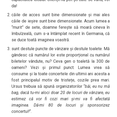
da!
căile de acces sunt bine dimensionate și mai ales
căile de ieșire sunt bine dimensionate. Acum lumea a
“murit” de sete, doamne ferește să moară cineva în
îmbulzeală, cum s-a întâmplat recent în Germania, că
se duce toată imaginea voastră.
sunt destule puncte de vânzare și destule toalete. Mă
gândesc că numărul lor este proporțional cu numărul
biletelor vândute, nu? Ceva gen o toaletă la 300 de
oameni? Vezi și primul punct. Lumea vrea să
consume și la toate concertele din ultimii ani acesta a
fost principalul motiv de tristețe, cozile prea mari.
Ursus trebuia să spună organizatorilor “
băi, eu nu mă
bag, dacă tu-mi aloci doar 20 de locuri de vânzare, eu
estimez că vor fi cozi mari și-mi va fi afectată
imaginea. Dă-mi 80 de locuri și sponsorizez
concertul!
“.