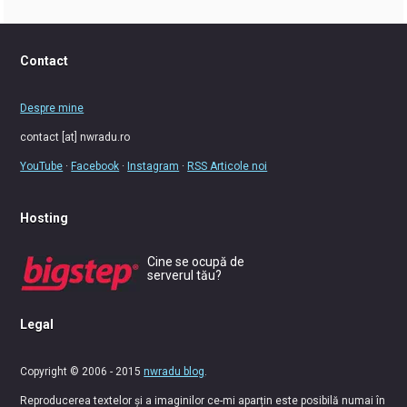
Contact
Despre mine
contact [at] nwradu.ro
YouTube
·
Facebook
·
Instagram
·
RSS Articole noi
Hosting
Cine se ocupă de
serverul tău?
Legal
Copyright © 2006 - 2015
nwradu blog
.
Reproducerea textelor și a imaginilor ce-mi aparțin este posibilă numai în