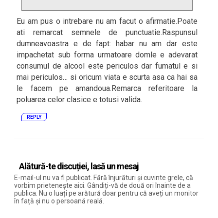
Eu am pus o intrebare nu am facut o afirmatie.Poate
ati remarcat semnele de punctuatie.Raspunsul
dumneavoastra e de fapt: habar nu am dar este
impachetat sub forma urmatoare domle e adevarat
consumul de alcool este periculos dar fumatul e si
mai periculos… si oricum viata e scurta asa ca hai sa
le facem pe amandoua.Remarca referitoare la
poluarea celor clasice e totusi valida.
REPLY
Alătură-te discuției, lasă un mesaj
E-mail-ul nu va fi publicat. Fără înjurături și cuvinte grele, că
vorbim prietenește aici. Gândiți-vă de două ori înainte de a
publica. Nu o luați pe arătură doar pentru că aveți un monitor
în față și nu o persoană reală.