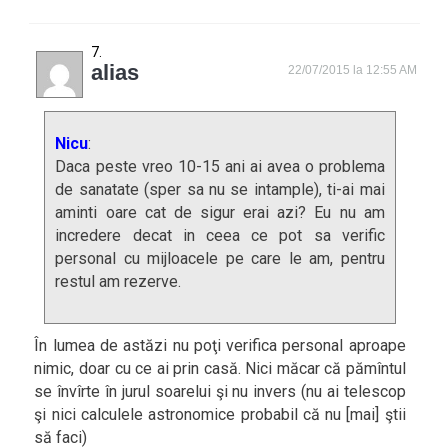
alias
22/07/2015 la 12:55 AM
Nicu
:
Daca peste vreo 10-15 ani ai avea o problema
de sanatate (sper sa nu se intample), ti-ai mai
aminti oare cat de sigur erai azi? Eu nu am
incredere decat in ceea ce pot sa verific
personal cu mijloacele pe care le am, pentru
restul am rezerve.
În lumea de astăzi nu poţi verifica personal aproape
nimic, doar cu ce ai prin casă. Nici măcar că pămîntul
se învîrte în jurul soarelui şi nu invers (nu ai telescop
şi nici calculele astronomice probabil că nu [mai] ştii
să faci)