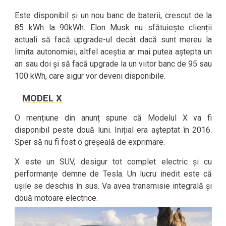
Este disponibil și un nou banc de baterii, crescut de la
85 kWh la 90kWh. Elon Musk nu sfătuiește clienții
actuali să facă upgrade-ul decât dacă sunt mereu la
limita autonomiei, altfel aceștia ar mai putea aștepta un
an sau doi și să facă upgrade la un viitor banc de 95 sau
100 kWh, care sigur vor deveni disponibile.
MODEL X
O mențiune din anunț spune că Modelul X va fi
disponibil peste două luni. Inițial era așteptat în 2016.
Sper să nu fi fost o greșeală de exprimare.
X este un SUV, desigur tot complet electric și cu
performanțe demne de Tesla. Un lucru inedit este că
ușile se deschis în sus. Va avea transmisie integrală și
două motoare electrice.