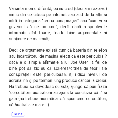
Varianta mea e diferită, eu nu cred (deci am rezerve)
nimic din ce citesc pe internet sau aud de la alţii şi
intră în categoria “teoria conspiraţiei” sau “cum vrea
guvernul să ne omoare”, decît dacă respectivele
informaţii sînt foarte, foarte bine argumentate şi
susţinute de mai mulţi.
Deci: ce argumente există cum că bateria din telefon
sau încărcătorul de maşină electrică este periculos ?
dacă e o simplă afirmaţie a lui Joe User, la fel de
bine pot să zic eu că scrierea/citirea de teorii ale
conspiraţiei este periculoasă, îţi ridică nivelul de
adrenalină şi pe termen lung produce cancer la creier.
Nu trebuie să dovedesc eu asta, ajunge să pun fraza
“cercetătorii australieni au ajuns la concluzia că…” şi
gata (nu trebuie nici măcar să spun care cercetători,
că Australia e mare….)
REPLY