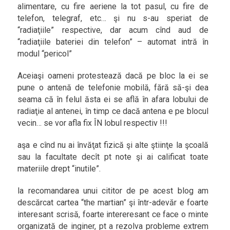
alimentare, cu fire aeriene la tot pasul, cu fire de
telefon, telegraf, etc… şi nu s-au speriat de
“radiaţiile” respective, dar acum cînd aud de
“radiaţiile bateriei din telefon” – automat intră în
modul “pericol”
Aceiaşi oameni protestează dacă pe bloc la ei se
pune o antenă de telefonie mobilă, fără să-şi dea
seama că în felul ăsta ei se află în afara lobului de
radiaţie al antenei, în timp ce dacă antena e pe blocul
vecin… se vor afla fix ÎN lobul respectiv !!!
aşa e cînd nu ai învăţat fizică şi alte ştiinţe la şcoală
sau la facultate decît pt note şi ai calificat toate
materiile drept “inutile”.
la recomandarea unui cititor de pe acest blog am
descărcat cartea “the martian” şi într-adevăr e foarte
interesant scrisă, foarte intereresant ce face o minte
organizată de inginer, pt a rezolva probleme extrem