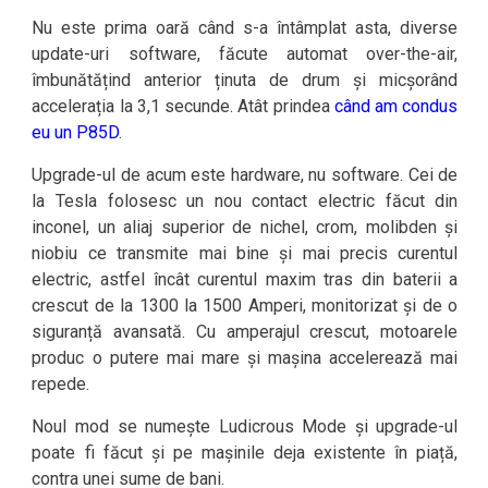
Nu este prima oară când s-a întâmplat asta, diverse
update-uri software, făcute automat over-the-air,
îmbunătățind anterior ținuta de drum și micșorând
accelerația la 3,1 secunde. Atât prindea
când am condus
eu un P85D
.
Upgrade-ul de acum este hardware, nu software. Cei de
la Tesla folosesc un nou contact electric făcut din
inconel, un aliaj superior de nichel, crom, molibden și
niobiu ce transmite mai bine și mai precis curentul
electric, astfel încât curentul maxim tras din baterii a
crescut de la 1300 la 1500 Amperi, monitorizat și de o
siguranță avansată. Cu amperajul crescut, motoarele
produc o putere mai mare și mașina accelerează mai
repede.
Noul mod se numește Ludicrous Mode și upgrade-ul
poate fi făcut și pe mașinile deja existente în piață,
contra unei sume de bani.