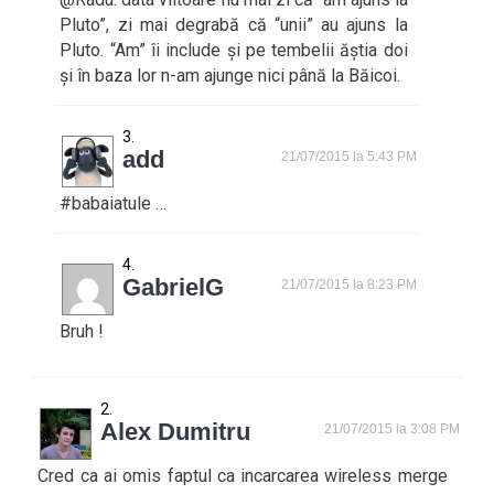
Pluto”, zi mai degrabă că “unii” au ajuns la
Pluto. “Am” îi include și pe tembelii ăștia doi
și în baza lor n-am ajunge nici până la Băicoi.
add
21/07/2015 la 5:43 PM
#babaiatule …
GabrielG
21/07/2015 la 8:23 PM
Bruh !
Alex Dumitru
21/07/2015 la 3:08 PM
Cred ca ai omis faptul ca incarcarea wireless merge