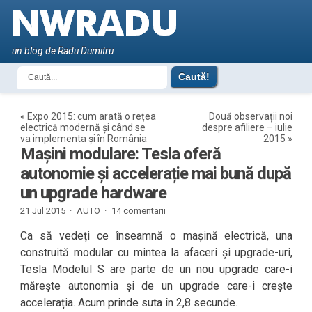
un blog de Radu Dumitru
«
Expo 2015: cum arată o rețea
Două observații noi
electrică modernă și când se
despre afiliere – iulie
va implementa și în România
2015
»
Mașini modulare: Tesla oferă
autonomie și accelerație mai bună după
un upgrade hardware
21 Jul 2015 ·
AUTO
·
14 comentarii
Ca să vedeți ce înseamnă o mașină electrică, una
construită modular cu mintea la afaceri și upgrade-uri,
Tesla Modelul S are parte de un nou upgrade care-i
mărește autonomia și de un upgrade care-i crește
accelerația. Acum prinde suta în 2,8 secunde.