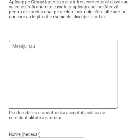
Apăsați pe
Citează
pentru a cita întreg comentariul cuiva sau
selectați întâi anumite cuvinte și apăsați apoi pe Citează
pentru a le prelua doar pe acelea. Link-urile către alte site-uri,
dar care au legătură cu subiectul discuției, sunt ok.
Prin trimiterea comentariului acceptați politica de
confidențialitate a site-ului.
Nume (necesar)