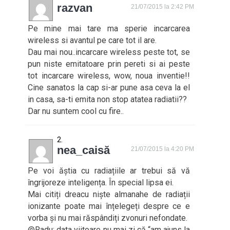
razvan
21/07/2015 la 2:42 PM
Pe mine mai tare ma sperie incarcarea
wireless si avantul pe care tot il are.
Dau mai nou..incarcare wireless peste tot, se
pun niste emitatoare prin pereti si ai peste
tot incarcare wireless, wow, noua inventie!!
Cine sanatos la cap si-ar pune asa ceva la el
in casa, sa-ti emita non stop atatea radiatii??
Dar nu suntem cool cu fire..
nea_caisă
21/07/2015 la 4:20 PM
Pe voi ăștia cu radiațiile ar trebui să vă
îngrijoreze inteligența. În special lipsa ei.
Mai citiți dreacu niște almanahe de radiații
ionizante poate mai înțelegeți despre ce e
vorba și nu mai răspândiți zvonuri nefondate.
@Radu: data viitoare nu mai zi că “am ajuns la