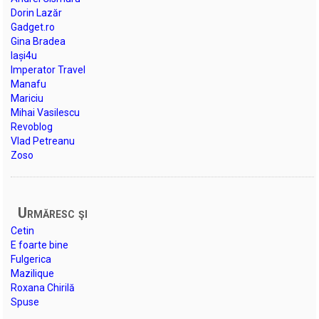
Dorin Lazăr
Gadget.ro
Gina Bradea
Iași4u
Imperator Travel
Manafu
Mariciu
Mihai Vasilescu
Revoblog
Vlad Petreanu
Zoso
Urmăresc şi
Cetin
E foarte bine
Fulgerica
Mazilique
Roxana Chirilă
Spuse