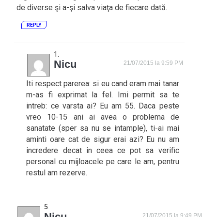
de diverse şi a-şi salva viaţa de fiecare dată.
REPLY
Nicu
21/07/2015 la 9:59 PM
Iti respect parerea: si eu cand eram mai tanar
m-as fi exprimat la fel. Imi permit sa te
intreb: ce varsta ai? Eu am 55. Daca peste
vreo 10-15 ani ai avea o problema de
sanatate (sper sa nu se intample), ti-ai mai
aminti oare cat de sigur erai azi? Eu nu am
incredere decat in ceea ce pot sa verific
personal cu mijloacele pe care le am, pentru
restul am rezerve.
Nicu
21/07/2015 la 9:49 PM