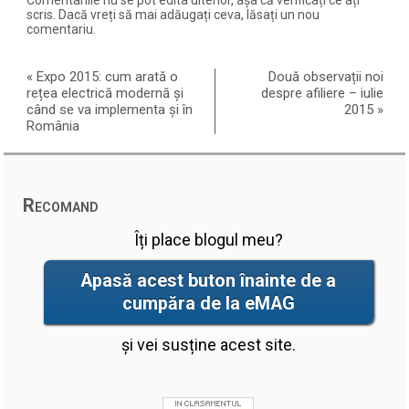
Comentariile nu se pot edita ulterior, așa că verificați ce ați
scris. Dacă vreți să mai adăugați ceva, lăsați un nou
comentariu.
«
Expo 2015: cum arată o
Două observații noi
rețea electrică modernă și
despre afiliere – iulie
când se va implementa și în
2015
»
România
Recomand
Îți place blogul meu?
Apasă acest buton înainte de a
cumpăra de la eMAG
și vei susține acest site.