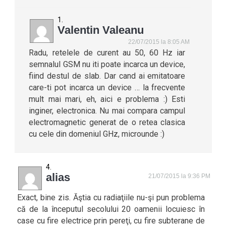
Valentin Valeanu
22/07/2015 la 8:05 AM
Radu, retelele de curent au 50, 60 Hz iar
semnalul GSM nu iti poate incarca un device,
fiind destul de slab. Dar cand ai emitatoare
care-ti pot incarca un device … la frecvente
mult mai mari, eh, aici e problema :) Esti
inginer, electronica. Nu mai compara campul
electromagnetic generat de o retea clasica
cu cele din domeniul GHz, microunde :)
alias
21/07/2015 la 9:36 PM
Exact, bine zis. Ăştia cu radiaţiile nu-şi pun problema
că de la începutul secolului 20 oamenii locuiesc în
case cu fire electrice prin pereţi, cu fire subterane de