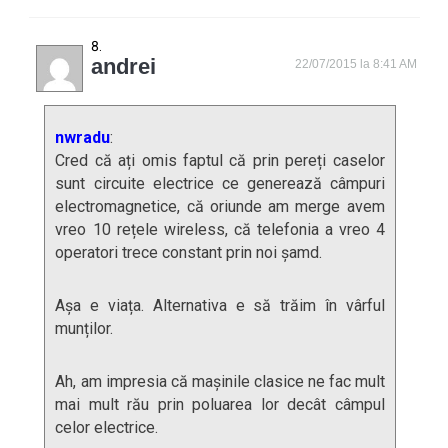
andrei
22/07/2015 la 8:41 AM
nwradu
:
Cred că ați omis faptul că prin pereți caselor
sunt circuite electrice ce generează câmpuri
electromagnetice, că oriunde am merge avem
vreo 10 rețele wireless, că telefonia a vreo 4
operatori trece constant prin noi șamd.
Așa e viața. Alternativa e să trăim în vârful
munților.
Ah, am impresia că mașinile clasice ne fac mult
mai mult rău prin poluarea lor decât câmpul
celor electrice.