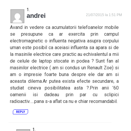
andrei
21/07/2015 la 1:51 PM
Avand in vedere ca acumulatorii telefoanelor mobile
se presupune ca ar exercita prin campul
electromagnetic o influenta negativa asupra corpului
uman este posibil ca aceiasi influenta sa apara si de
la masinile electrice care practic au echivalentul a mii
de celule de laptop stocate in podea ? Sunt fan al
masinilor electrice ( am si condus un Renault Zoe) si
am o impresie foarte buna despre ele dar am si
aceasta dilema.Ar putea exista efecte secundare, a
studiat cineva posibilitatea asta ?.Prin anii ’60
oamenii isi dadeau prin par cu sclipici
radioactiv…..pana s-a aflat ca nu e chiar recomandabil.
REPLY