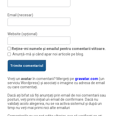
Email (necesar)
Website (opțional)
Reține-mi numele și emailul pentru comentarii viitoare.
Anunță-mă și când apar noi articole pe blog.
Vreți un
avatar
în comentarii? Mergeți pe
gravatar.com
(un
serviciu Wordpress) și asociați o imagine cu adresa de email
cu care comentați.
Dacă ați bifat să fiți anunțați prin email de noi comentarii sau
posturi, veți primi inițial un email de confirmare. Dacă nu
validați acolo alegerea, nu se va activa sistemul și după un
timp nu veți mai primi nici alte emailuri