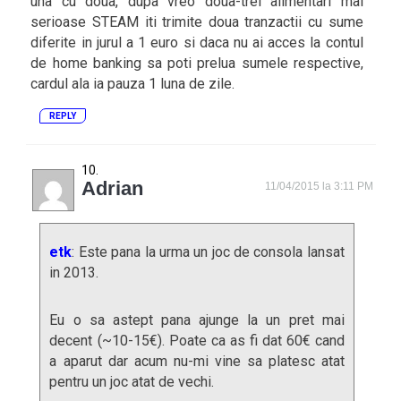
una cu doua, dupa vreo doua-trei alimentari mai
serioase STEAM iti trimite doua tranzactii cu sume
diferite in jurul a 1 euro si daca nu ai acces la contul
de home banking sa poti prelua sumele respective,
cardul ala ia pauza 1 luna de zile.
REPLY
Adrian
11/04/2015 la 3:11 PM
etk
: Este pana la urma un joc de consola lansat
in 2013.
Eu o sa astept pana ajunge la un pret mai
decent (~10-15€). Poate ca as fi dat 60€ cand
a aparut dar acum nu-mi vine sa platesc atat
pentru un joc atat de vechi.