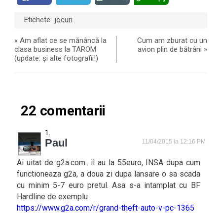
Etichete:
jocuri
«
Am aflat ce se mănâncă la
Cum am zburat cu un
clasa business la TAROM
avion plin de bătrâni
»
(update: și alte fotografii!)
22 comentarii
Paul
11/04/2015 la 12:16 PM
Ai uitat de g2a.com.. il au la 55euro, INSA dupa cum
functioneaza g2a, a doua zi dupa lansare o sa scada
cu minim 5-7 euro pretul. Asa s-a intamplat cu BF
Hardline de exemplu
https://www.g2a.com/r/grand-theft-auto-v-pc-1365