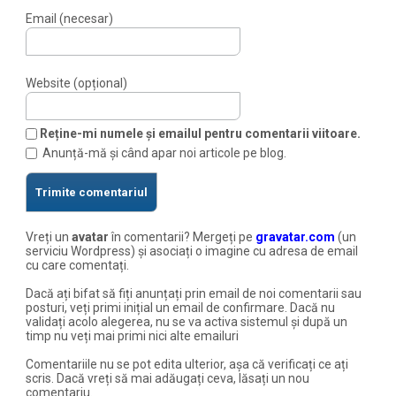
Email (necesar)
Website (opțional)
Reține-mi numele și emailul pentru comentarii viitoare.
Anunță-mă și când apar noi articole pe blog.
Vreți un
avatar
în comentarii? Mergeți pe
gravatar.com
(un
serviciu Wordpress) și asociați o imagine cu adresa de email
cu care comentați.
Dacă ați bifat să fiți anunțați prin email de noi comentarii sau
posturi, veți primi inițial un email de confirmare. Dacă nu
validați acolo alegerea, nu se va activa sistemul și după un
timp nu veți mai primi nici alte emailuri
Comentariile nu se pot edita ulterior, așa că verificați ce ați
scris. Dacă vreți să mai adăugați ceva, lăsați un nou
comentariu.