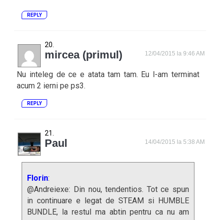
REPLY
mircea (primul)
12/04/2015 la 9:46 AM
Nu inteleg de ce e atata tam tam. Eu l-am terminat
acum 2 ierni pe ps3.
REPLY
Paul
14/04/2015 la 5:38 AM
Florin
:
@Andreiexe: Din nou, tendentios. Tot ce spun
in continuare e legat de STEAM si HUMBLE
BUNDLE, la restul ma abtin pentru ca nu am