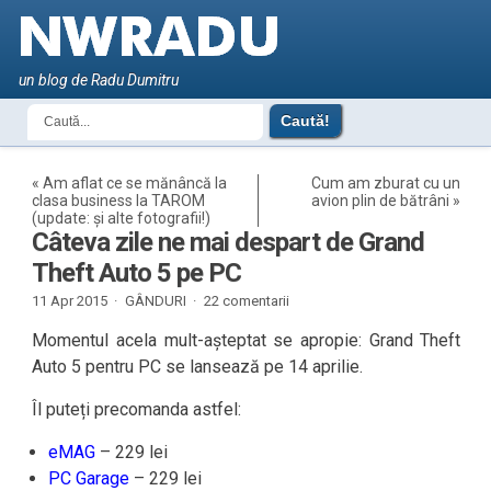
un blog de Radu Dumitru
«
Am aflat ce se mănâncă la
Cum am zburat cu un
clasa business la TAROM
avion plin de bătrâni
»
(update: și alte fotografii!)
Câteva zile ne mai despart de Grand
Theft Auto 5 pe PC
11 Apr 2015 ·
GÂNDURI
·
22 comentarii
Momentul acela mult-așteptat se apropie: Grand Theft
Auto 5 pentru PC se lansează pe 14 aprilie.
Îl puteți precomanda astfel:
eMAG
– 229 lei
PC Garage
– 229 lei