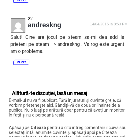
REPLY
andreskng
14/04/2015 la 8:53 PM
Salut! Cine are jocul pe steam sa-mi dea add la
prieteni pe steam –> andreskng . Va rog este urgent
am o problema.
REPLY
Alătură-te discuției, lasă un mesaj
E-mail-ul nu va fi publicat. Fără înjurături și cuvinte grele, că
vorbim prietenește aici. Gândiți-vă de două ori înainte de a
publica. Nu o luați pe arătură doar pentru că aveți un monitor
în față și nu o persoană reală.
Apăsați pe
Citează
pentru a cita întreg comentariul cuiva sau
selectați întâi anumite cuvinte și apăsați apoi pe Citează