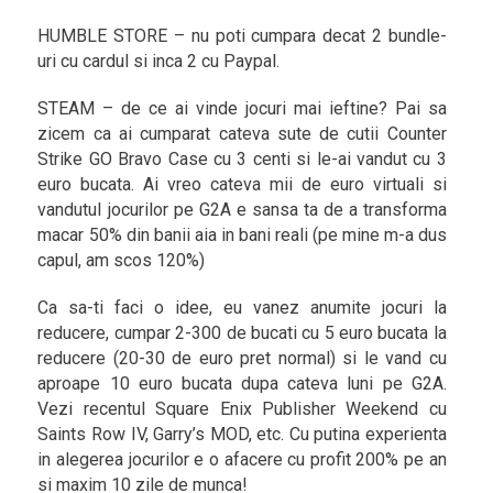
HUMBLE STORE – nu poti cumpara decat 2 bundle-
uri cu cardul si inca 2 cu Paypal.
STEAM – de ce ai vinde jocuri mai ieftine? Pai sa
zicem ca ai cumparat cateva sute de cutii Counter
Strike GO Bravo Case cu 3 centi si le-ai vandut cu 3
euro bucata. Ai vreo cateva mii de euro virtuali si
vandutul jocurilor pe G2A e sansa ta de a transforma
macar 50% din banii aia in bani reali (pe mine m-a dus
capul, am scos 120%)
Ca sa-ti faci o idee, eu vanez anumite jocuri la
reducere, cumpar 2-300 de bucati cu 5 euro bucata la
reducere (20-30 de euro pret normal) si le vand cu
aproape 10 euro bucata dupa cateva luni pe G2A.
Vezi recentul Square Enix Publisher Weekend cu
Saints Row IV, Garry’s MOD, etc. Cu putina experienta
in alegerea jocurilor e o afacere cu profit 200% pe an
si maxim 10 zile de munca!