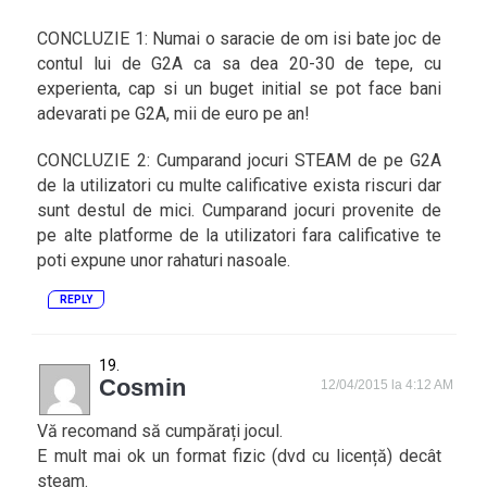
CONCLUZIE 1: Numai o saracie de om isi bate joc de
contul lui de G2A ca sa dea 20-30 de tepe, cu
experienta, cap si un buget initial se pot face bani
adevarati pe G2A, mii de euro pe an!
CONCLUZIE 2: Cumparand jocuri STEAM de pe G2A
de la utilizatori cu multe calificative exista riscuri dar
sunt destul de mici. Cumparand jocuri provenite de
pe alte platforme de la utilizatori fara calificative te
poti expune unor rahaturi nasoale.
REPLY
Cosmin
12/04/2015 la 4:12 AM
Vă recomand să cumpărați jocul.
E mult mai ok un format fizic (dvd cu licență) decât
steam.