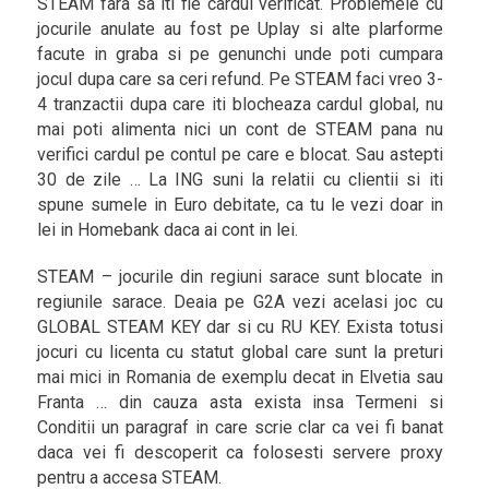
STEAM fara sa iti fie cardul verificat. Problemele cu
jocurile anulate au fost pe Uplay si alte plarforme
facute in graba si pe genunchi unde poti cumpara
jocul dupa care sa ceri refund. Pe STEAM faci vreo 3-
4 tranzactii dupa care iti blocheaza cardul global, nu
mai poti alimenta nici un cont de STEAM pana nu
verifici cardul pe contul pe care e blocat. Sau astepti
30 de zile … La ING suni la relatii cu clientii si iti
spune sumele in Euro debitate, ca tu le vezi doar in
lei in Homebank daca ai cont in lei.
STEAM – jocurile din regiuni sarace sunt blocate in
regiunile sarace. Deaia pe G2A vezi acelasi joc cu
GLOBAL STEAM KEY dar si cu RU KEY. Exista totusi
jocuri cu licenta cu statut global care sunt la preturi
mai mici in Romania de exemplu decat in Elvetia sau
Franta … din cauza asta exista insa Termeni si
Conditii un paragraf in care scrie clar ca vei fi banat
daca vei fi descoperit ca folosesti servere proxy
pentru a accesa STEAM.