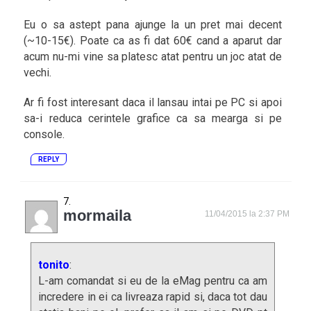
Eu o sa astept pana ajunge la un pret mai decent
(~10-15€). Poate ca as fi dat 60€ cand a aparut dar
acum nu-mi vine sa platesc atat pentru un joc atat de
vechi.
Ar fi fost interesant daca il lansau intai pe PC si apoi
sa-i reduca cerintele grafice ca sa mearga si pe
console.
REPLY
mormaila
11/04/2015 la 2:37 PM
tonito
:
L-am comandat si eu de la eMag pentru ca am
incredere in ei ca livreaza rapid si, daca tot dau