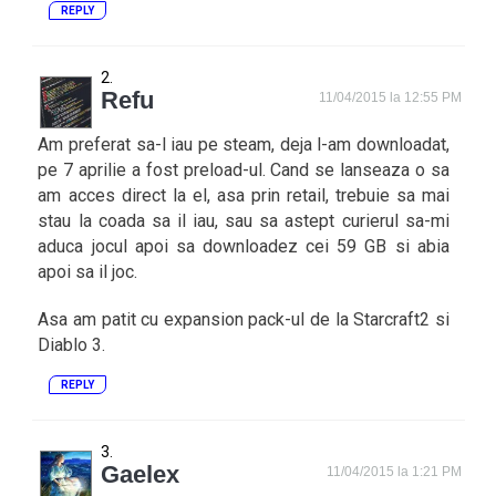
REPLY
Refu
11/04/2015 la 12:55 PM
Am preferat sa-l iau pe steam, deja l-am downloadat,
pe 7 aprilie a fost preload-ul. Cand se lanseaza o sa
am acces direct la el, asa prin retail, trebuie sa mai
stau la coada sa il iau, sau sa astept curierul sa-mi
aduca jocul apoi sa downloadez cei 59 GB si abia
apoi sa il joc.
Asa am patit cu expansion pack-ul de la Starcraft2 si
Diablo 3.
REPLY
Gaelex
11/04/2015 la 1:21 PM