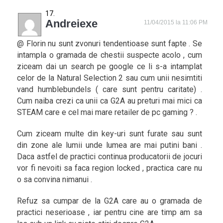
Andreiexe
11/04/2015 la 11:06 PM
@ Florin nu sunt zvonuri tendentioase sunt fapte . Se
intampla o gramada de chestii suspecte acolo , cum
ziceam dai un search pe google ce li s-a intamplat
celor de la Natural Selection 2 sau cum unii nesimtiti
vand humblebundels ( care sunt pentru caritate) .
Cum naiba crezi ca unii ca G2A au preturi mai mici ca
STEAM care e cel mai mare retailer de pc gaming ? .
Cum ziceam multe din key-uri sunt furate sau sunt
din zone ale lumii unde lumea are mai putini bani .
Daca astfel de practici continua producatorii de jocuri
vor fi nevoiti sa faca region locked , practica care nu
o sa convina nimanui .
Refuz sa cumpar de la G2A care au o gramada de
practici neserioase , iar pentru cine are timp am sa