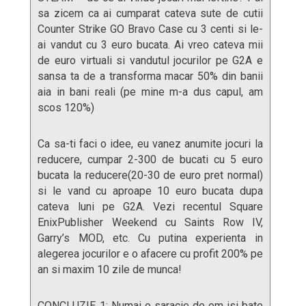
sa zicem ca ai cumparat cateva sute de cutii
Counter Strike GO Bravo Case cu 3 centi si le-
ai vandut cu 3 euro bucata. Ai vreo cateva mii
de euro virtuali si vandutul jocurilor pe G2A e
sansa ta de a transforma macar 50% din banii
aia in bani reali (pe mine m-a dus capul, am
scos 120%)
Ca sa-ti faci o idee, eu vanez anumite jocuri la
reducere, cumpar 2-300 de bucati cu 5 euro
bucata la reducere(20-30 de euro pret normal)
si le vand cu aproape 10 euro bucata dupa
cateva luni pe G2A. Vezi recentul Square
EnixPublisher Weekend cu Saints Row IV,
Garry’s MOD, etc. Cu putina experienta in
alegerea jocurilor e o afacere cu profit 200% pe
an si maxim 10 zile de munca!
CONCLUZIE 1: Numai o saracie de om isi bate