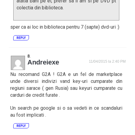
atatia bani pe el, prefer sa il am si pe DVD pt
colectia din biblioteca.
sper ca ai loc in biblioteca pentru 7 (sapte) dvd-uri :)
REPLY
Andreiexe
11/04/2015 la 2:40 PM
Nu recomand G2A ! G2A e un fel de marketplace
unde diversi indivizi vand key-uri cumparate din
regiuni sarace ( gen Rusia) sau keyuri cumparate cu
carduri de credit furate .
Un search pe google si o sa vedeti in ce scandaluri
au fost implicati .
REPLY