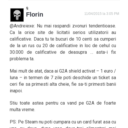
Florin
11/04/2015 la 3:05 PM
@Andreiexe: Nu mai raspandi zvonuri tendentioase.
Ca la orice site de licitatii serios utilizatorii au
calificative. Daca tu te bucuri de 10 centi sa cumperi
de la un rus cu 20 de calificative in loc de cehul cu
30.000 de calificative de deasupra … asta-i fix
problema ta.
Mai mult de atat, daca ai G2A shield activat – 1 euro /
luna – in termen de 7 zile poti deschide un ticket sa
ceri fie sa primesti alta cheie, fie sa-ti primesti banii
inapoi.
Stiu toate astea pentru ca vand pe G2A de foarte
multa vreme.
PS: Pe Steam nu poti cumpara cu un card furat asa cu