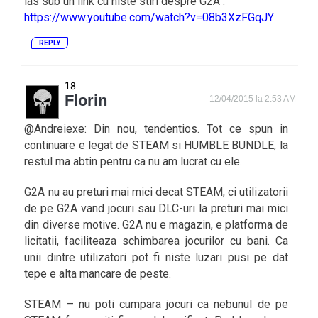
las sub un link cu niste stiri despre G2A .
https://www.youtube.com/watch?v=08b3XzFGqJY
REPLY
Florin
12/04/2015 la 2:53 AM
@Andreiexe: Din nou, tendentios. Tot ce spun in
continuare e legat de STEAM si HUMBLE BUNDLE, la
restul ma abtin pentru ca nu am lucrat cu ele.
G2A nu au preturi mai mici decat STEAM, ci utilizatorii
de pe G2A vand jocuri sau DLC-uri la preturi mai mici
din diverse motive. G2A nu e magazin, e platforma de
licitatii, faciliteaza schimbarea jocurilor cu bani. Ca
unii dintre utilizatori pot fi niste luzari pusi pe dat
tepe e alta mancare de peste.
STEAM – nu poti cumpara jocuri ca nebunul de pe