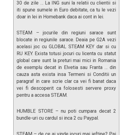
30 de zile … La ING suni la relatii cu clientii si
iti spune sumele in Euro debitate, ca tu le vezi
doar in lei in Homebank daca ai cont in lei.
STEAM – jocurile din regiuni sarace sunt
blocate in regiunile sarace. Deaia pe G2A vezi
acelasi joc cu GLOBAL STEAM KEY dar si cu
RU KEY. Exista totusi jocuri cu licenta cu statut
global care sunt la preturi mai mici in Romania
de exemplu decat in Elvetia sau Franta … din
cauza asta exista insa Termeni si Conditii un
paragraf in care scrie clar ca vei fi banat daca
vei fi descoperit ca folosesti servere proxy
pentru a accesa STEAM.
HUMBLE STORE – nu poti cumpara decat 2
bundle-uri cu cardul si inca 2 cu Paypal.
STEAM – de ce ai vinde jocuri mai ieftine? Pai