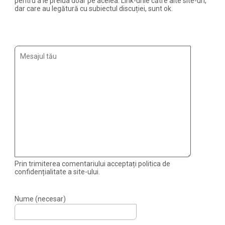
pentru a le prelua doar pe acelea. Link-urile către alte site-uri,
dar care au legătură cu subiectul discuției, sunt ok.
Prin trimiterea comentariului acceptați politica de
confidențialitate a site-ului.
Nume (necesar)