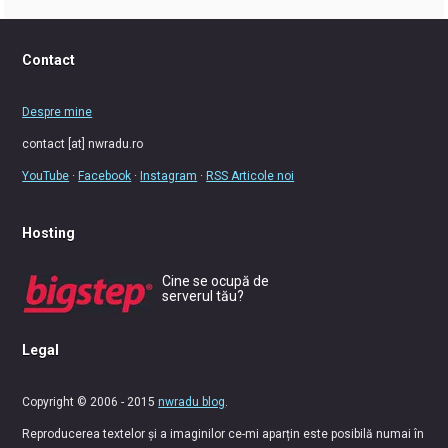
Contact
Despre mine
contact [at] nwradu.ro
YouTube
·
Facebook
·
Instagram
·
RSS Articole noi
Hosting
Cine se ocupă de
serverul tău?
Legal
Copyright © 2006 - 2015
nwradu blog
.
Reproducerea textelor și a imaginilor ce-mi aparțin este posibilă numai în