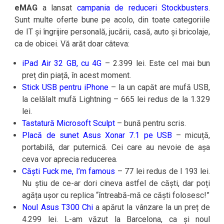
eMAG
a lansat
campania de reduceri Stockbusters
.
Sunt multe oferte bune pe acolo, din toate categoriile
de IT și îngrijire personală, jucării, casă, auto și bricolaje,
ca de obicei. Vă arăt doar câteva:
iPad Air 32 GB, cu 4G
– 2.399 lei. Este cel mai bun
preț din piață, în acest moment.
Stick USB pentru iPhone
– la un capăt are mufă USB,
la celălalt mufă Lightning – 665 lei redus de la 1.329
lei.
Tastatură Microsoft Sculpt
– bună pentru scris.
Placă de sunet Asus Xonar 7.1 pe USB
– micuță,
portabilă, dar puternică. Cei care au nevoie de așa
ceva vor aprecia reducerea.
Căști Fuck me, I’m famous
– 77 lei redus de l 193 lei.
Nu știu de ce-ar dori cineva astfel de căști, dar poți
agăța ușor cu replica “întreabă-mă ce căști folosesc!”
Noul Asus T300 Chi
a apărut la vânzare la un preț de
4.299 lei. L-am văzut la Barcelona, ca și noul