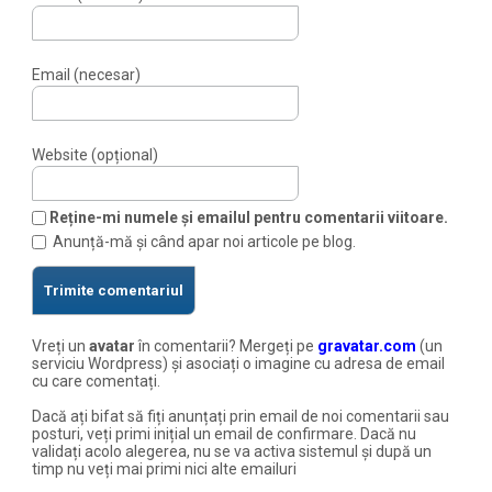
Email (necesar)
Website (opțional)
Reține-mi numele și emailul pentru comentarii viitoare.
Anunță-mă și când apar noi articole pe blog.
Vreți un
avatar
în comentarii? Mergeți pe
gravatar.com
(un
serviciu Wordpress) și asociați o imagine cu adresa de email
cu care comentați.
Dacă ați bifat să fiți anunțați prin email de noi comentarii sau
posturi, veți primi inițial un email de confirmare. Dacă nu
validați acolo alegerea, nu se va activa sistemul și după un
timp nu veți mai primi nici alte emailuri