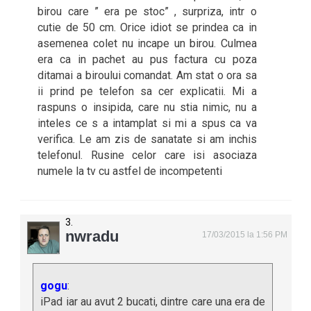
birou care ” era pe stoc” , surpriza, intr o
cutie de 50 cm. Orice idiot se prindea ca in
asemenea colet nu incape un birou. Culmea
era ca in pachet au pus factura cu poza
ditamai a biroului comandat. Am stat o ora sa
ii prind pe telefon sa cer explicatii. Mi a
raspuns o insipida, care nu stia nimic, nu a
inteles ce s a intamplat si mi a spus ca va
verifica. Le am zis de sanatate si am inchis
telefonul. Rusine celor care isi asociaza
numele la tv cu astfel de incompetenti
nwradu
17/03/2015 la 1:56 PM
gogu
:
iPad iar au avut 2 bucati, dintre care una era de