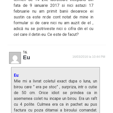
fata de 9 ianuarie 2017 si nici astazi 17
februarie nu am primit banii deoarece ei
sustin ca este nr.de cont notat de mine in
formular si de care nici nu am auzit de el ,
adică nu se potriveste nici o cifra din el cu
cel care il detin eu. Ce este de facut?
Eu
16/03/2016 la 10:44 PM
Eu
:
Mie mi a livrat coletul exact dupa o luna, un
birou care ” era pe stoc” , surpriza, intr o cutie
de 50 cm. Orice idiot se prindea ca in
asemenea colet nu incape un birou. Era un raft
cu 4 polite. Culmea era ca in pachet au pus
factura cu poza ditamai a biroului comandat.