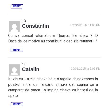
REPLY
Constantin
17/03/2015 la 11:03 PM
Cumva ceasul returnat era Thomas Earnshaw ? :D
Daca da, ce motive au contribuit la decizia returnarii ?
REPLY
Catalin
19/03/2015 la 5:06 PM
iti zic eu, i-a zis cineva ca e o ragalie chinezeasca in
post-ul initial din ianuarie si si-a dat seama ca a
cumparat de parca l-a impins cineva cu batzul de la
spate.
REPLY