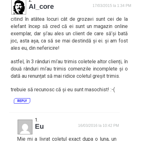
AI_core
17/03/2015 la 1:34 PM
citind în atâtea locuri cât de grozavi sunt cei de la
elefant încep să cred că ei sunt un magazin online
exemplar, dar și’au ales un client de care să’și bată
joc, asta așa, ca să se mai destindă și ei. și am fost
ales eu, din nefericire!
astfel, în 3 rânduri mi’au trimis coletele altor clienți, în
două rânduri mi’au trimis comenzile incomplete și o
dată au renunțat să mai ridice coletul greșit trimis.
trebuie să recunosc că și eu sunt masochist! :-(
REPLY
Eu
16/03/2016 la 10:42 PM
Mie mi a livrat coletul exact dupa o luna, un