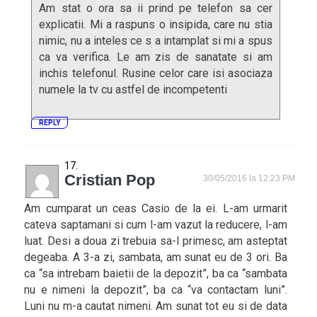
Am stat o ora sa ii prind pe telefon sa cer
explicatii. Mi a raspuns o insipida, care nu stia
nimic, nu a inteles ce s a intamplat si mi a spus
ca va verifica. Le am zis de sanatate si am
inchis telefonul. Rusine celor care isi asociaza
numele la tv cu astfel de incompetenti
REPLY
Cristian Pop
30/05/2016 la 12:23 PM
Am cumparat un ceas Casio de la ei. L-am urmarit
cateva saptamani si cum l-am vazut la reducere, l-am
luat. Desi a doua zi trebuia sa-l primesc, am asteptat
degeaba. A 3-a zi, sambata, am sunat eu de 3 ori. Ba
ca “sa intrebam baietii de la depozit”, ba ca “sambata
nu e nimeni la depozit”, ba ca “va contactam luni”.
Luni nu m-a cautat nimeni. Am sunat tot eu si de data