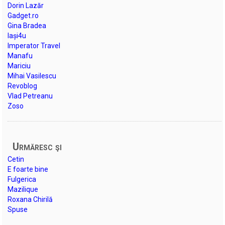
Dorin Lazăr
Gadget.ro
Gina Bradea
Iași4u
Imperator Travel
Manafu
Mariciu
Mihai Vasilescu
Revoblog
Vlad Petreanu
Zoso
Urmăresc şi
Cetin
E foarte bine
Fulgerica
Mazilique
Roxana Chirilă
Spuse