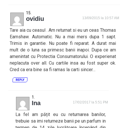
ovidiu
13/09/2015 la 10:57 AM
Tare aia cu ceasul . Am returnat si eu un ceas Thomas
Earnshaw. Automatic. Nu a mai mers dupa 1 sapt.
Trimis in garantie. Nu poate fi reparat. A durat mai
mult de o luna sa primesc banii inapoi. Dupa ce am
amenintat cu Protectia Consumatorului. O experienat
neplacuta over all. Cu cartile insa au fost super ok.
Cred ca era bine sa fi ramas la carti sincer…
REPLY
Ina
17/02/2017 la 5:51 PM
La fel am pățit eu cu returnarea banilor,
trebuie sa imi returneze banii pe un parfum in
termen de 14 zile lucrătoare începând din