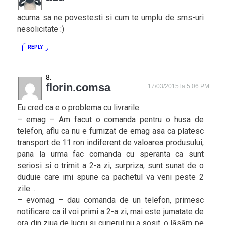
acuma sa ne povestesti si cum te umplu de sms-uri
nesolicitate :)
REPLY
florin.comsa
17/03/2015 la 5:06 PM
Eu cred ca e o problema cu livrarile:
– emag – Am facut o comanda pentru o husa de
telefon, aflu ca nu e furnizat de emag asa ca platesc
transport de 11 ron indiferent de valoarea produsului,
pana la urma fac comanda cu speranta ca sunt
seriosi si o trimit a 2-a zi, surpriza, sunt sunat de o
duduie care imi spune ca pachetul va veni peste 2
zile ..
– evomag – dau comanda de un telefon, primesc
notificare ca il voi primi a 2-a zi, mai este jumatate de
ora din ziua de lucru si curierul nu a sosit, o lăsăm pe