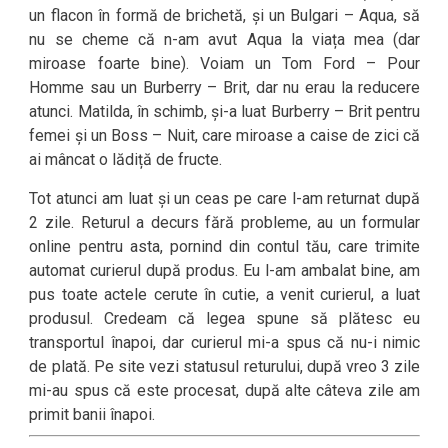
un flacon în formă de brichetă, și un Bulgari – Aqua, să
nu se cheme că n-am avut Aqua la viața mea (dar
miroase foarte bine). Voiam un Tom Ford – Pour
Homme sau un Burberry – Brit, dar nu erau la reducere
atunci. Matilda, în schimb, și-a luat Burberry – Brit pentru
femei și un Boss – Nuit, care miroase a caise de zici că
ai mâncat o lădiță de fructe.
Tot atunci am luat și un ceas pe care l-am returnat după
2 zile. Returul a decurs fără probleme, au un formular
online pentru asta, pornind din contul tău, care trimite
automat curierul după produs. Eu l-am ambalat bine, am
pus toate actele cerute în cutie, a venit curierul, a luat
produsul. Credeam că legea spune să plătesc eu
transportul înapoi, dar curierul mi-a spus că nu-i nimic
de plată. Pe site vezi statusul returului, după vreo 3 zile
mi-au spus că este procesat, după alte câteva zile am
primit banii înapoi.