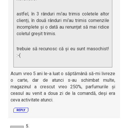
astfel, în 3 rânduri mi’au trimis coletele altor
clienți, în două rânduri mi’au trimis comenzile
incomplete și o dată au renunțat să mai ridice
coletul greșit trimis.
trebuie să recunosc că și eu sunt masochist!
:-(
Acum vreo 5 ani le-a luat o săptămână să-mi livreze
o carte, dar de atunci s-au schimbat multe,
magazinul a crescut vreo 250%, parfumurile și
ceasul au venit a doua zi de la comandă, deși era
ceva activitate atunci.
REPLY