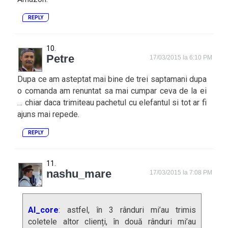
REPLY
Petre
17/03/2015 la 6:10 PM
Dupa ce am asteptat mai bine de trei saptamani dupa
o comanda am renuntat sa mai cumpar ceva de la ei
… chiar daca trimiteau pachetul cu elefantul si tot ar fi
ajuns mai repede.
REPLY
nashu_mare
17/03/2015 la 7:08 PM
AI_core
: astfel, în 3 rânduri mi’au trimis
coletele altor clienți, în două rânduri mi’au