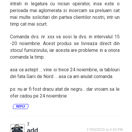
intrati in legatura cu niciun operator, insa este o
perioada mai aglomerata si incercam sa preluam cat
mai multe solicitari din partea clientilor nostri, intr-un
timp cat mai scurt.
Comanda dvs. nr. xxx va sosi la dvs. in intervalul 15
-20 noiembrie. Acest produs se livreaza direct din
stocul furnizorului, iar acesta are probleme in a onora
comanda la timp.
asa ca astept … vine si trece 24 noiembrie, ia tablouri
din fata Garii de Nord … asa ca am anulat comanda.
ps: nu ar fi fost dracu atat de negru .. dar vroiam sa le
ofer cadou pe 24 noiembrie
REPLY
add
17/03/2015 la 4:33 PM