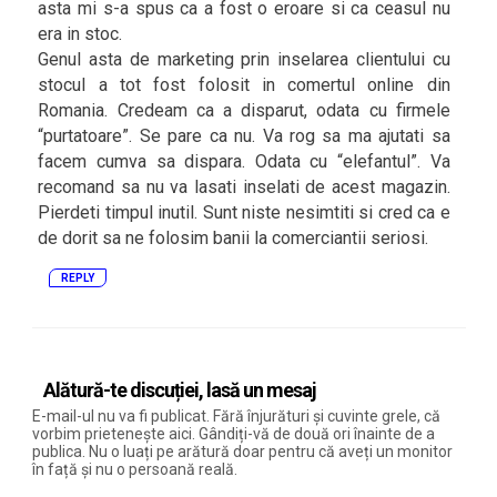
asta mi s-a spus ca a fost o eroare si ca ceasul nu
era in stoc.
Genul asta de marketing prin inselarea clientului cu
stocul a tot fost folosit in comertul online din
Romania. Credeam ca a disparut, odata cu firmele
“purtatoare”. Se pare ca nu. Va rog sa ma ajutati sa
facem cumva sa dispara. Odata cu “elefantul”. Va
recomand sa nu va lasati inselati de acest magazin.
Pierdeti timpul inutil. Sunt niste nesimtiti si cred ca e
de dorit sa ne folosim banii la comerciantii seriosi.
REPLY
Alătură-te discuției, lasă un mesaj
E-mail-ul nu va fi publicat. Fără înjurături și cuvinte grele, că
vorbim prietenește aici. Gândiți-vă de două ori înainte de a
publica. Nu o luați pe arătură doar pentru că aveți un monitor
în față și nu o persoană reală.