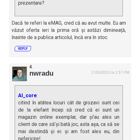
prezentare?
Dacă te referi la eMAG, cred că au avut multe. Eu am
văzut oferta ieri la prima oră și astăzi dimineață,
înainte de a publica articolul, încă era în stoc.
REPLY
nwradu
17/03/2015 la 1:57 PM
AI_core
:
citind în atâtea locuri cât de grozavi sunt cei
de la elefant încep să cred că ei sunt un
magazin online exemplar, dar și’au ales un
client de care să’și bată joc, asta așa, ca să se
mai destindă și ei. și am fost ales eu, din
nefericire!