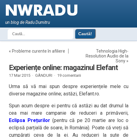
un blog de Radu Dumitru
«
Probleme curente în afiliere
Tehnologia High-
Resolution Audio de la
Sony
»
Experiențe online: magazinul Elefant
17 Mar 2015 ·
GÂNDURI
·
19 comentarii
Urma să vă mai spun despre experiențele mele cu
diverse magazine online; astăzi, Elefant.ro.
Spun acum despre ei pentru că astăzi au dat drumul la
cea mai mare campanie de reduceri a primăverii,
Eclipsa Prețurilor
(pentru că pe 20 martie are loc o
eclipsă parțială de soare, în România). Poate că vreți să
cumpărați ceva de la ei. Au reduceri la sute de