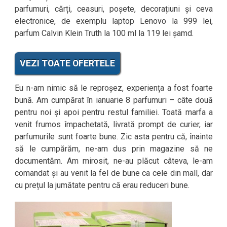
parfumuri, cărți, ceasuri, poșete, decorațiuni și ceva
electronice, de exemplu laptop Lenovo la 999 lei,
parfum Calvin Klein Truth la 100 ml la 119 lei șamd.
VEZI TOATE OFERTELE
Eu n-am nimic să le reproșez, experiența a fost foarte
bună. Am cumpărat în ianuarie 8 parfumuri – câte două
pentru noi și apoi pentru restul familiei. Toată marfa a
venit frumos împachetată, livrată prompt de curier, iar
parfumurile sunt foarte bune. Zic asta pentru că, înainte
să le cumpărăm, ne-am dus prin magazine să ne
documentăm. Am mirosit, ne-au plăcut câteva, le-am
comandat și au venit la fel de bune ca cele din mall, dar
cu prețul la jumătate pentru că erau reduceri bune.