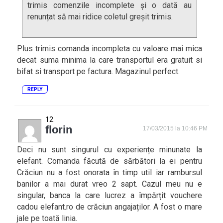
trimis comenzile incomplete și o dată au
renunțat să mai ridice coletul greșit trimis.
Plus trimis comanda incompleta cu valoare mai mica
decat suma minima la care transportul era gratuit si
bifat si transport pe factura. Magazinul perfect.
REPLY
florin
17/03/2015 la 10:46 PM
Deci nu sunt singurul cu experiențe minunate la
elefant. Comanda făcută de sărbători la ei pentru
Crăciun nu a fost onorata în timp util iar rambursul
banilor a mai durat vreo 2 sapt. Cazul meu nu e
singular, banca la care lucrez a împărțit vouchere
cadou elefant.ro de crăciun angajaților. A fost o mare
jale pe toată linia.