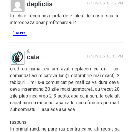
deplictis
17/03/2015 la 3:02 PM
tu chiar recomanzi petardele alea de casti sau te
intereseaza doar profitshare-ul?
REPLY
cata
17/03/2015 la 3:15 PM
cred ca numai eu am avut neplaceri cu ei … am
comandat acum cateva luni(1 octombrie mai exact), 2
tablouri .. mi s-a comunicat pe mail ca va dura ceva,
ceva insemnand 20 zile max(lucratoare).. au trecut 20
zile plus inca vreo 2-3 acolo, asa ca ii sun.. la celalalt
capat nici un raspuns, asa ca le scriu frumos pe mail:
subsemnatul … asa asa asa asa ..
raspuns:
In primul rand, ne pare rau pentru ca nu ati reusit sa