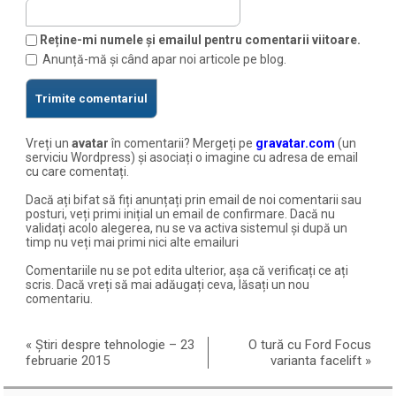
Reține-mi numele și emailul pentru comentarii viitoare.
Anunță-mă și când apar noi articole pe blog.
Vreți un
avatar
în comentarii? Mergeți pe
gravatar.com
(un
serviciu Wordpress) și asociați o imagine cu adresa de email
cu care comentați.
Dacă ați bifat să fiți anunțați prin email de noi comentarii sau
posturi, veți primi inițial un email de confirmare. Dacă nu
validați acolo alegerea, nu se va activa sistemul și după un
timp nu veți mai primi nici alte emailuri
Comentariile nu se pot edita ulterior, așa că verificați ce ați
scris. Dacă vreți să mai adăugați ceva, lăsați un nou
comentariu.
«
Știri despre tehnologie – 23
O tură cu Ford Focus
februarie 2015
varianta facelift
»