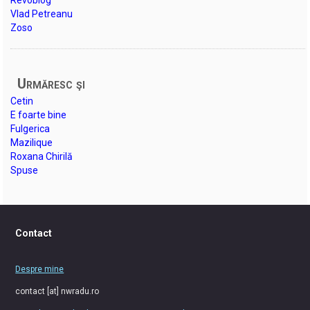
Vlad Petreanu
Zoso
Urmăresc şi
Cetin
E foarte bine
Fulgerica
Mazilique
Roxana Chirilă
Spuse
Contact
Despre mine
contact [at] nwradu.ro