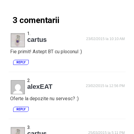
3 comentarii
cartus
23/02/2015 la 10:10 AM
Fie primit! Astept BT cu ploconul :)
REPLY
alexEAT
23/02/2015 la 12:56 PM
Oferte la depozite nu servesc? :)
REPLY
cartus
25/03/2015 la 5:11 PM