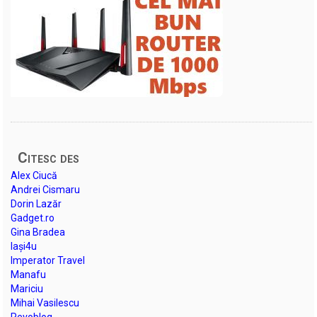
Citesc des
Alex Ciucă
Andrei Cismaru
Dorin Lazăr
Gadget.ro
Gina Bradea
Iași4u
Imperator Travel
Manafu
Mariciu
Mihai Vasilescu
Revoblog