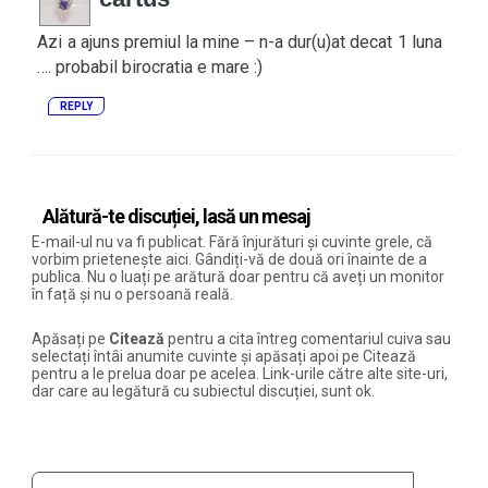
Azi a ajuns premiul la mine – n-a dur(u)at decat 1 luna
…. probabil birocratia e mare :)
REPLY
Alătură-te discuției, lasă un mesaj
E-mail-ul nu va fi publicat. Fără înjurături și cuvinte grele, că
vorbim prietenește aici. Gândiți-vă de două ori înainte de a
publica. Nu o luați pe arătură doar pentru că aveți un monitor
în față și nu o persoană reală.
Apăsați pe
Citează
pentru a cita întreg comentariul cuiva sau
selectați întâi anumite cuvinte și apăsați apoi pe Citează
pentru a le prelua doar pe acelea. Link-urile către alte site-uri,
dar care au legătură cu subiectul discuției, sunt ok.