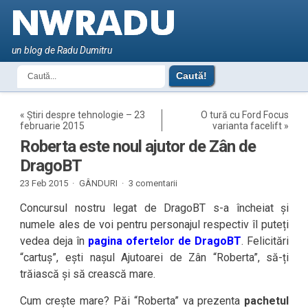
un blog de Radu Dumitru
«
Știri despre tehnologie – 23
O tură cu Ford Focus
februarie 2015
varianta facelift
»
Roberta este noul ajutor de Zân de
DragoBT
23 Feb 2015 ·
GÂNDURI
·
3 comentarii
Concursul nostru legat de DragoBT s-a încheiat și
numele ales de voi pentru personajul respectiv îl puteți
vedea deja în
pagina ofertelor de DragoBT
. Felicitări
“cartuș”, ești nașul Ajutoarei de Zân “Roberta”, să-ți
trăiască și să crească mare.
Cum crește mare? Păi “Roberta” va prezenta
pachetul