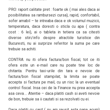
PRO: raport calitate pret : foarte ok ( mai ales daca ai
posibilitatea sa rambursezi cursa), rapid, confortabil,
sofer amabil – te intreaba daca e ok volumul muzicii,
temperatura, daca doresti o sticla cu apa ( contra
cost : 6 lei), ai o tableta in tetiera ca sa citesti
diverse stiri/info despre atractiile turistice din
Bucuresti, nu ai surprize referitor la suma pe care
trebuie sa achiti.
CONTRA: nu iti ofera factura/bon fiscal, tot ce iti
ofera este un e-mail care nu poate tine loc de
chitanta. Pentru taxi-urile din tara e nevoie de
factura/bon fiscal stampilat; la limita se poate
accepta si factura pe mail, cu un risc la un eventual
control fiscal. Insa cei de la Finance nu prea accepta
asa ceva…. Atentie – daca platiti cash si aveti nevoie
de bon, trebuie sa ii cautati si sa rezolvati cu ei.
Daca platiti cu card ( nu am reusit asta pana acum)