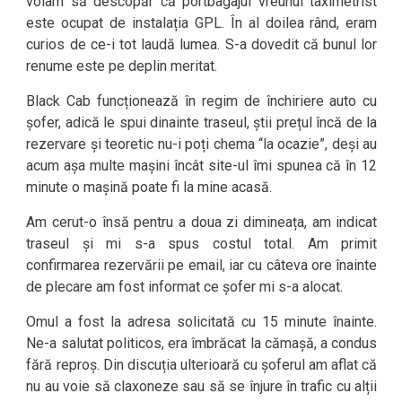
voiam să descopăr că portbagajul vreunui taximetrist
este ocupat de instalația GPL. În al doilea rând, eram
curios de ce-i tot laudă lumea. S-a dovedit că bunul lor
renume este pe deplin meritat.
Black Cab funcționează în regim de închiriere auto cu
șofer, adică le spui dinainte traseul, știi prețul încă de la
rezervare și teoretic nu-i poți chema “la ocazie”, deși au
acum așa multe mașini încât site-ul îmi spunea că în 12
minute o mașină poate fi la mine acasă.
Am cerut-o însă pentru a doua zi dimineața, am indicat
traseul și mi s-a spus costul total. Am primit
confirmarea rezervării pe email, iar cu câteva ore înainte
de plecare am fost informat ce șofer mi s-a alocat.
Omul a fost la adresa solicitată cu 15 minute înainte.
Ne-a salutat politicos, era îmbrăcat la cămașă, a condus
fără reproș. Din discuția ulterioară cu șoferul am aflat că
nu au voie să claxoneze sau să se înjure în trafic cu alții