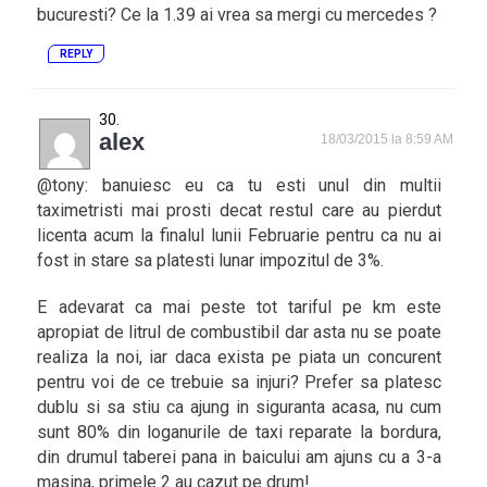
bucuresti? Ce la 1.39 ai vrea sa mergi cu mercedes ?
REPLY
alex
18/03/2015 la 8:59 AM
@tony: banuiesc eu ca tu esti unul din multii
taximetristi mai prosti decat restul care au pierdut
licenta acum la finalul lunii Februarie pentru ca nu ai
fost in stare sa platesti lunar impozitul de 3%.
E adevarat ca mai peste tot tariful pe km este
apropiat de litrul de combustibil dar asta nu se poate
realiza la noi, iar daca exista pe piata un concurent
pentru voi de ce trebuie sa injuri? Prefer sa platesc
dublu si sa stiu ca ajung in siguranta acasa, nu cum
sunt 80% din loganurile de taxi reparate la bordura,
din drumul taberei pana in baicului am ajuns cu a 3-a
masina, primele 2 au cazut pe drum!