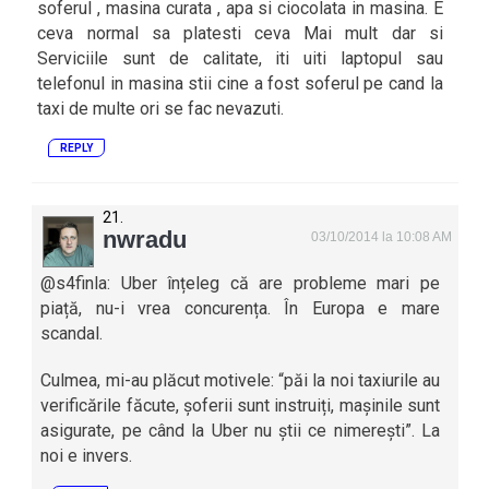
soferul , masina curata , apa si ciocolata in masina. E
ceva normal sa platesti ceva Mai mult dar si
Serviciile sunt de calitate, iti uiti laptopul sau
telefonul in masina stii cine a fost soferul pe cand la
taxi de multe ori se fac nevazuti.
REPLY
nwradu
03/10/2014 la 10:08 AM
@s4finla: Uber înțeleg că are probleme mari pe
piață, nu-i vrea concurența. În Europa e mare
scandal.
Culmea, mi-au plăcut motivele: “păi la noi taxiurile au
verificările făcute, șoferii sunt instruiți, mașinile sunt
asigurate, pe când la Uber nu știi ce nimerești”. La
noi e invers.