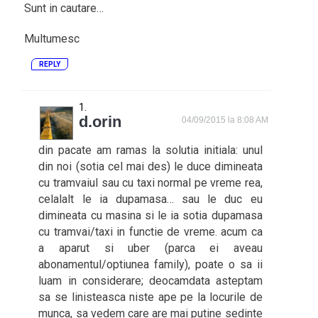
Sunt in cautare…
Multumesc
REPLY
d.orin
04/09/2015 la 8:08 AM
din pacate am ramas la solutia initiala: unul
din noi (sotia cel mai des) le duce dimineata
cu tramvaiul sau cu taxi normal pe vreme rea,
celalalt le ia dupamasa… sau le duc eu
dimineata cu masina si le ia sotia dupamasa
cu tramvai/taxi in functie de vreme. acum ca
a aparut si uber (parca ei aveau
abonamentul/optiunea family), poate o sa ii
luam in considerare; deocamdata asteptam
sa se linisteasca niste ape pe la locurile de
munca, sa vedem care are mai putine sedinte