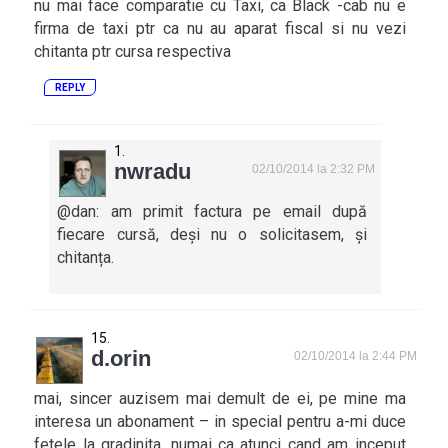
nu mai face comparatie cu Taxi, ca Black -cab nu e
firma de taxi ptr ca nu au aparat fiscal si nu vezi
chitanta ptr cursa respectiva
REPLY
nwradu
02/10/2014 la 2:32 PM
@dan: am primit factura pe email după
fiecare cursă, deși nu o solicitasem, și
chitanța.
d.orin
02/10/2014 la 2:44 PM
mai, sincer auzisem mai demult de ei, pe mine ma
interesa un abonament – in special pentru a-mi duce
fetele la gradinita. numai ca atunci cand am inceput