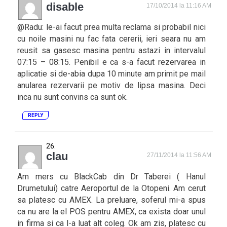
disable
17/10/2014 la 11:16 AM
@Radu: le-ai facut prea multa reclama si probabil nici
cu noile masini nu fac fata cererii, ieri seara nu am
reusit sa gasesc masina pentru astazi in intervalul
07:15 – 08:15. Penibil e ca s-a facut rezervarea in
aplicatie si de-abia dupa 10 minute am primit pe mail
anularea rezervarii pe motiv de lipsa masina. Deci
inca nu sunt convins ca sunt ok.
REPLY
clau
27/11/2014 la 11:56 AM
Am mers cu BlackCab din Dr Taberei ( Hanul
Drumetului) catre Aeroportul de la Otopeni. Am cerut
sa platesc cu AMEX. La preluare, soferul mi-a spus
ca nu are la el POS pentru AMEX, ca exista doar unul
in firma si ca l-a luat alt coleg. Ok am zis, platesc cu