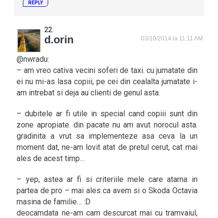
REPLY
d.orin
03/10/2014 la 11:11 AM
@nwradu:
– am vreo cativa vecini soferi de taxi. cu jumatate din
ei nu mi-as lasa copiii, pe cei din cealalta jumatate i-
am intrebat si deja au clienti de genul asta.
– dubitele ar fi utile in special cand copiii sunt din
zone apropiate. din pacate nu am avut norocul asta.
gradinita a vrut sa implementeze asa ceva la un
moment dat, ne-am lovit atat de pretul cerut, cat mai
ales de acest timp…
– yep, astea ar fi si criteriile mele care atarna in
partea de pro – mai ales ca avem si o Skoda Octavia
masina de familie… :D
deocamdata ne-am cam descurcat mai cu tramvaiul,