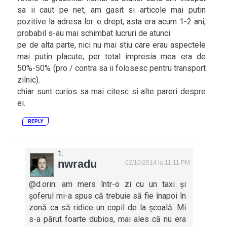
sa ii caut pe net, am gasit si articole mai putin
pozitive la adresa lor. e drept, asta era acum 1-2 ani,
probabil s-au mai schimbat lucruri de atunci.
pe de alta parte, nici nu mai stiu care erau aspectele
mai putin placute, per total impresia mea era de
50%-50% (pro / contra sa ii folosesc pentru transport
zilnic).
chiar sunt curios sa mai citesc si alte pareri despre
ei.
REPLY
nwradu
02/10/2014 la 11:11 PM
@d.orin: am mers într-o zi cu un taxi și
șoferul mi-a spus că trebuie să fie înapoi în
zonă ca să ridice un copil de la școală. Mi
s-a părut foarte dubios, mai ales că nu era