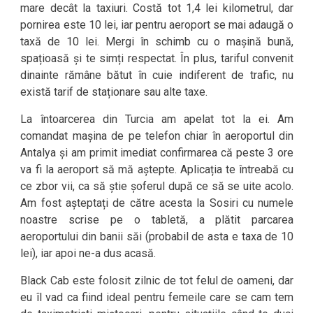
mare decât la taxiuri. Costă tot 1,4 lei kilometrul, dar
pornirea este 10 lei, iar pentru aeroport se mai adaugă o
taxă de 10 lei. Mergi în schimb cu o mașină bună,
spațioasă și te simți respectat. În plus, tariful convenit
dinainte rămâne bătut în cuie indiferent de trafic, nu
există tarif de staționare sau alte taxe.
La întoarcerea din Turcia am apelat tot la ei. Am
comandat mașina de pe telefon chiar în aeroportul din
Antalya și am primit imediat confirmarea că peste 3 ore
va fi la aeroport să mă aștepte. Aplicația te întreabă cu
ce zbor vii, ca să știe șoferul după ce să se uite acolo.
Am fost așteptați de către acesta la Sosiri cu numele
noastre scrise pe o tabletă, a plătit parcarea
aeroportului din banii săi (probabil de asta e taxa de 10
lei), iar apoi ne-a dus acasă.
Black Cab este folosit zilnic de tot felul de oameni, dar
eu îl vad ca fiind ideal pentru femeile care se cam tem