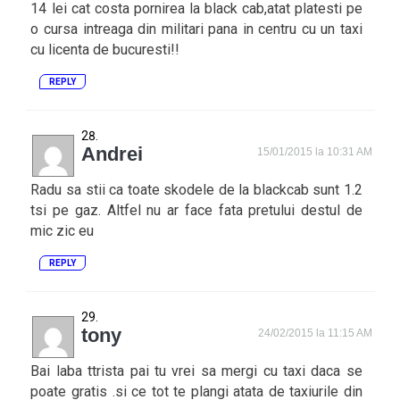
14 lei cat costa pornirea la black cab,atat platesti pe
o cursa intreaga din militari pana in centru cu un taxi
cu licenta de bucuresti!!
REPLY
Andrei
15/01/2015 la 10:31 AM
Radu sa stii ca toate skodele de la blackcab sunt 1.2
tsi pe gaz. Altfel nu ar face fata pretului destul de
mic zic eu
REPLY
tony
24/02/2015 la 11:15 AM
Bai laba ttrista pai tu vrei sa mergi cu taxi daca se
poate gratis .si ce tot te plangi atata de taxiurile din