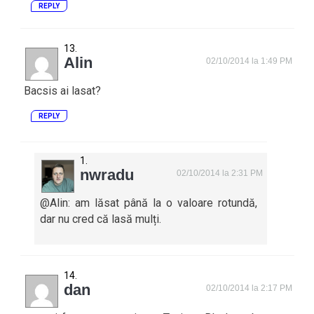
REPLY
Alin
02/10/2014 la 1:49 PM
Bacsis ai lasat?
REPLY
nwradu
02/10/2014 la 2:31 PM
@Alin: am lăsat până la o valoare rotundă,
dar nu cred că lasă mulți.
dan
02/10/2014 la 2:17 PM