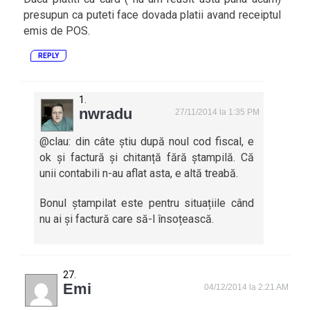
presupun ca puteti face dovada platii avand receiptul
emis de POS.
REPLY
nwradu
27/11/2014 la 1:35 PM
@clau: din câte știu după noul cod fiscal, e
ok și factură și chitanță fără ștampilă. Că
unii contabili n-au aflat asta, e altă treabă.
Bonul ștampilat este pentru situațiile când
nu ai și factură care să-l însoțească.
Emi
04/12/2014 la 2:21 AM