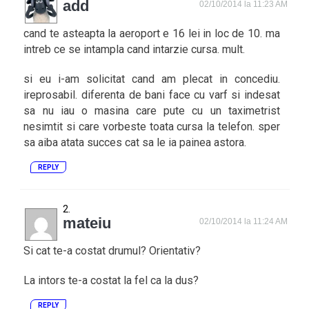
add
02/10/2014 la 11:23 AM
cand te asteapta la aeroport e 16 lei in loc de 10. ma
intreb ce se intampla cand intarzie cursa. mult.
si eu i-am solicitat cand am plecat in concediu.
ireprosabil. diferenta de bani face cu varf si indesat
sa nu iau o masina care pute cu un taximetrist
nesimtit si care vorbeste toata cursa la telefon. sper
sa aiba atata succes cat sa le ia painea astora.
REPLY
mateiu
02/10/2014 la 11:24 AM
Si cat te-a costat drumul? Orientativ?
La intors te-a costat la fel ca la dus?
REPLY