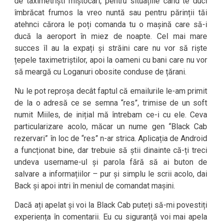
de taximetriști miștocari, pentru situațiile când te duci
îmbrăcat frumos la vreo nuntă sau pentru părinții tăi
atehnci cărora le poți comanda tu o mașină care să-i
ducă la aeroport în miez de noapte. Cel mai mare
succes îl au la expați și străini care nu vor să riște
țepele taximetriștilor, apoi la oameni cu bani care nu vor
să meargă cu Loganuri obosite conduse de țărani.
Nu le pot reproșa decât faptul că emailurile le-am primit
de la o adresă ce se semna “res”, trimise de un soft
numit Miiles, de inițial mă întrebam ce-i cu ele. Ceva
particularizare acolo, măcar un nume gen “Black Cab
rezervari” în loc de “res” n-ar strica. Aplicația de Android
a funcționat bine, dar trebuie să știi dinainte că-ți treci
undeva username-ul și parola fără să ai buton de
salvare a informațiilor – pur și simplu le scrii acolo, dai
Back și apoi intri în meniul de comandat mașini.
Dacă ați apelat și voi la Black Cab puteți să-mi povestiți
experiența în comentarii. Eu cu siguranță voi mai apela