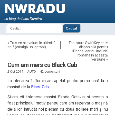
un blog de Radu Dumitru
«
Tu cum ai evoluat în ultimii 9
Tastatura SwiftKey este
ani? (câștigă un laptop!)
disponibilă pentru
iPhone, dar nu include
româna în această
versiune
»
Cum am mers cu Black Cab
2 Oct 2014 ·
AUTO
·
42 comentarii
La plecarea în Turcia am apelat pentru prima oară la o
mașină de la
Black Cab
.
Știam că folosesc mașini Skoda Octavia și acesta a
fost principalul motiv pentru care am rezervat o mașină
de-a lor, întrucât noi plecam cu două trollere mari și nu