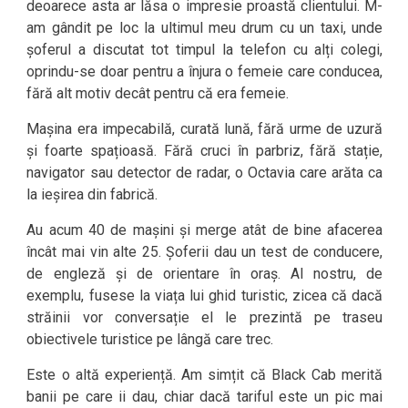
deoarece asta ar lăsa o impresie proastă clientului. M-
am gândit pe loc la ultimul meu drum cu un taxi, unde
șoferul a discutat tot timpul la telefon cu alți colegi,
oprindu-se doar pentru a înjura o femeie care conducea,
fără alt motiv decât pentru că era femeie.
Mașina era impecabilă, curată lună, fără urme de uzură
și foarte spațioasă. Fără cruci în parbriz, fără stație,
navigator sau detector de radar, o Octavia care arăta ca
la ieșirea din fabrică.
Au acum 40 de mașini și merge atât de bine afacerea
încât mai vin alte 25. Șoferii dau un test de conducere,
de engleză și de orientare în oraș. Al nostru, de
exemplu, fusese la viața lui ghid turistic, zicea că dacă
străinii vor conversație el le prezintă pe traseu
obiectivele turistice pe lângă care trec.
Este o altă experiență. Am simțit că Black Cab merită
banii pe care ii dau, chiar dacă tariful este un pic mai