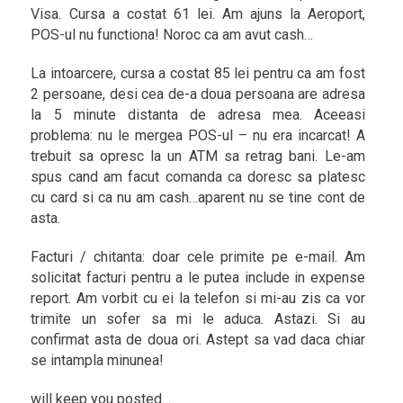
Visa. Cursa a costat 61 lei. Am ajuns la Aeroport,
POS-ul nu functiona! Noroc ca am avut cash…
La intoarcere, cursa a costat 85 lei pentru ca am fost
2 persoane, desi cea de-a doua persoana are adresa
la 5 minute distanta de adresa mea. Aceeasi
problema: nu le mergea POS-ul – nu era incarcat! A
trebuit sa opresc la un ATM sa retrag bani. Le-am
spus cand am facut comanda ca doresc sa platesc
cu card si ca nu am cash…aparent nu se tine cont de
asta.
Facturi / chitanta: doar cele primite pe e-mail. Am
solicitat facturi pentru a le putea include in expense
report. Am vorbit cu ei la telefon si mi-au zis ca vor
trimite un sofer sa mi le aduca. Astazi. Si au
confirmat asta de doua ori. Astept sa vad daca chiar
se intampla minunea!
will keep you posted…