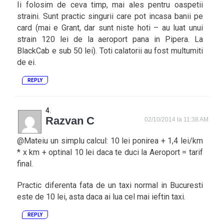
Ii folosim de ceva timp, mai ales pentru oaspetii
straini. Sunt practic singurii care pot incasa banii pe
card (mai e Grant, dar sunt niste hoti – au luat unui
strain 120 lei de la aeroport pana in Pipera. La
BlackCab e sub 50 lei). Toti calatorii au fost multumiti
de ei.
REPLY
Razvan C
02/10/2014 la 11:38 AM
@Mateiu un simplu calcul: 10 lei ponirea + 1,4 lei/km
* x km + optinal 10 lei daca te duci la Aeroport = tarif
final.
Practic diferenta fata de un taxi normal in Bucuresti
este de 10 lei, asta daca ai lua cel mai ieftin taxi.
REPLY