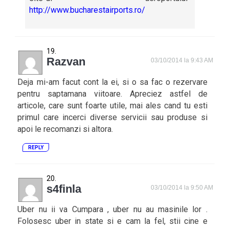
http://www.bucharestairports.ro/
Razvan
03/10/2014 la 9:43 AM
Deja mi-am facut cont la ei, si o sa fac o rezervare
pentru saptamana viitoare. Apreciez astfel de
articole, care sunt foarte utile, mai ales cand tu esti
primul care incerci diverse servicii sau produse si
apoi le recomanzi si altora.
REPLY
s4finla
03/10/2014 la 9:50 AM
Uber nu ii va Cumpara , uber nu au masinile lor .
Folosesc uber in state si e cam la fel, stii cine e