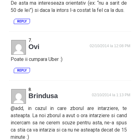
De asta ma intereseaza orientativ (ex: “nu a sarit de
50 de lei”) si daca la intors l-a costat la fel ca la dus.
REPLY
Ovi
02/10/2014 la 12:08 PM
Poate ii cumpara Uber :)
REPLY
Brindusa
02/10/2014 la 1:13 PM
@add, in cazul in care zborul are intarziere, te
asteapta. La noi zborul a avut o ora intarziere si cand
incercam sa ne cerem scuze pentru asta, ne-a spus
ca stia ca va intarzia si ca nu ne asteapta decat de 15
minute :)