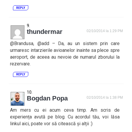
REPLY
thundermar
02/10/2014 la 1:29 PM
@Brandusa, @add – Da, au un sistem prin care
urmaresc intarzierile avioanelor inainte sa plece spre
aeroport, de aceea au nevoie de numarul zborului la
rezervare.
REPLY
Bogdan Popa
02/10/2014 la 1:38 PM
Am mers cu ei acum ceva timp. Am scris de
experiența avută pe blog. Cu acordul tău, voi lăsa
linkul aici, poate vor să citească și alții :)