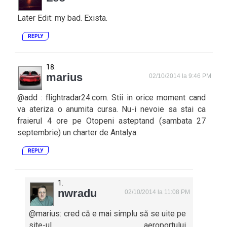
Later Edit: my bad. Exista.
REPLY
marius
02/10/2014 la 9:46 PM
@add : flightradar24.com. Stii in orice moment cand
va ateriza o anumita cursa. Nu-i nevoie sa stai ca
fraierul 4 ore pe Otopeni asteptand (sambata 27
septembrie) un charter de Antalya.
REPLY
nwradu
02/10/2014 la 11:08 PM
@marius: cred că e mai simplu să se uite pe
site-ul aeroportului