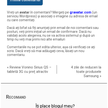
Vreți un
avatar
în comentarii? Mergeți pe
gravatar.com
(un
serviciu Wordpress) și asociați o imagine cu adresa de email
cu care comentați.
Dacă ați bifat să fiți anunțați prin email de noi comentarii sau
posturi, veți primi inițial un email de confirmare. Dacă nu
validați acolo alegerea, nu se va activa sistemul și după un
timp nu veți mai primi nici alte emailuri
Comentariile nu se pot edita ulterior, așa că verificați ce ați
scris. Dacă vreți să mai adăugați ceva, lăsați un nou
comentariu.
«
Review Vonino Sirius QS –
4 zile de reduceri la
tabletă 3G cu preț atractiv
toate produsele
Samsung
»
Recomand
Îți place blogul meu?