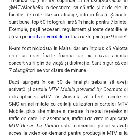
“Thumbs up”) și să cuprindă
#thumbsupformalta
si
@MTVMobileRo
în descriere, ca să afle și ei de ele. În
funcție de câte like-uri strânge, intri în finală. Șansele
sunt bune, top 50 fotografii intră în finala pentru 7 bilete.
Exemple, pașii necesari, regulament și toate detaliile le
găsiți pe
iomtv.mtvmobile.ro
. Înscrie-te până pe 9 iunie!
N-am fost niciodată în Malta, dar am înțeles că Valetta
este un oraș foarte frumos, iar cu ocazia acestui
concert va fi plin de viață și distracție. Sunt sigur că cei
7 câștigători se vor distra de minune.
Dacă ajungeți în cei 50 de finaliști trebuie să aveți
activată și cartela
MTV Mobile powered by Cosmote
și
extraopțiunea
MTV 7x
. Aceasta vă oferă minute și
SMS-uri nelimitate cu ceilalți utilizatori ai cartelei MTV
Mobile, plus alte minute și mesaje în restul rețelelor și
trafic de date. De asemenea, traficul de date în aplicația
MTV Under the Thumb
este momentan gratuit și aveți
acces la video-on-demand pentru producțiile MTV și la