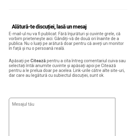
Alătură-te discuției, lasă un mesaj
E-mail-ul nu va fi publicat. Fără înjurături și cuvinte grele, că
vorbim prietenește aici. Gândiți-vă de două ori înainte de a
publica. Nu o luați pe arătură doar pentru că aveți un monitor
în față și nu o persoană reală.
Apăsați pe
Citează
pentru a cita întreg comentariul cuiva sau
selectați întâi anumite cuvinte și apăsați apoi pe Citează
pentru a le prelua doar pe acelea. Link-urile către alte site-uri,
dar care au legătură cu subiectul discuției, sunt ok.