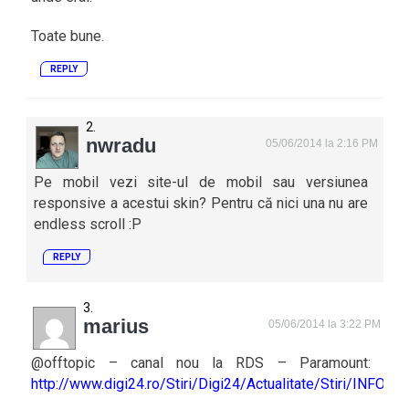
Toate bune.
REPLY
nwradu
05/06/2014 la 2:16 PM
Pe mobil vezi site-ul de mobil sau versiunea
responsive a acestui skin? Pentru că nici una nu are
endless scroll :P
REPLY
marius
05/06/2014 la 3:22 PM
@offtopic – canal nou la RDS – Paramount:
http://www.digi24.ro/Stiri/Digi24/Actualitate/Stiri/I