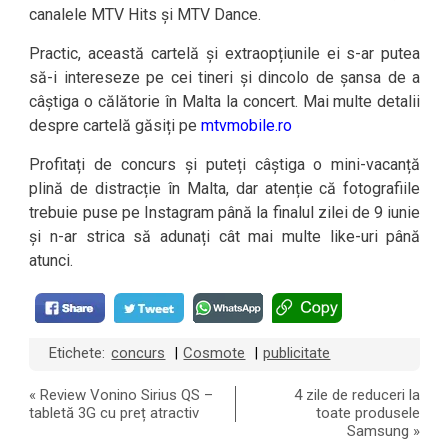
canalele MTV Hits și MTV Dance.
Practic, această cartelă și extraopțiunile ei s-ar putea
să-i intereseze pe cei tineri și dincolo de șansa de a
câștiga o călătorie în Malta la concert. Mai multe detalii
despre cartelă găsiți pe
mtvmobile.ro
Profitați de concurs și puteți câștiga o mini-vacanță
plină de distracție în Malta, dar atenție că fotografiile
trebuie puse pe Instagram până la finalul zilei de 9 iunie
și n-ar strica să adunați cât mai multe like-uri până
atunci.
Etichete:
concurs
Cosmote
publicitate
|
|
«
Review Vonino Sirius QS –
4 zile de reduceri la
tabletă 3G cu preț atractiv
toate produsele
Samsung
»