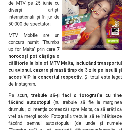
de MTV pe 25 iunie cu
diverși artiști
internaționali și în jur de
50.000 de spectatori.
MTV Mobile are un
concurs numit “Thumbs
up for Malta” prin care
7
norocoși pot câștiga o
călătorie la Isle of MTV Malta, incluzând transportul
cu avionul, cazare și masă timp de 3 zile pe insulă și
acces VIP la concertul respectiv
. Și totul este legat
de Instagram.
Pe scurt,
trebuie să-ți faci o fotografie cu tine
făcând autostopul
(nu trebuie să fie la marginea
drumului, ci intenția contează) spre Malta, ca să arăți că
vrei să mergi acolo. Fotografia trebuie să te înfățișeze
făcând semnul autostopului (de unde și numele