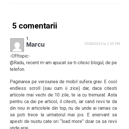
5 comentarii
Marcu
05/06/2014 la 1:35 PM
-Offtopic-
@Radu, recent m-am apucat sa-ti citesc blogul, de pe
telefon.
Paginarea pe versiunea de mobil sufera grav. E cool
endless scroll (sau cum ii zice) dar, daca citesti
articole mai vechi de 10 zile, te ia cu tremurat. Asta
pentru ca dai pe articol, il citesti, iar cand revii te da
din nou in articolele din top, nu de unde ai ramas ca
sa poti trece la urmatorul mai jos. E enervant sa
apesti de nustu cate ori “load more” doar ca sa revii
unde erai.