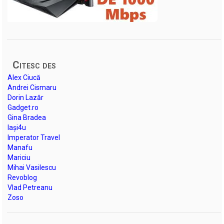
Citesc des
Alex Ciucă
Andrei Cismaru
Dorin Lazăr
Gadget.ro
Gina Bradea
Iași4u
Imperator Travel
Manafu
Mariciu
Mihai Vasilescu
Revoblog
Vlad Petreanu
Zoso