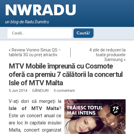
un blog de Radu Dumitru
«
Review Vonino Sirius QS –
4 zile de reduceri la
tabletă 3G cu preț atractiv
toate produsele
Samsung
»
MTV Mobile împreună cu Cosmote
oferă ca premiu 7 călătorii la concertul
Isle of MTV Malta
5 Jun 2014 ·
GÂNDURI
·
5 comentarii
V-ați dori să mergeți la
Isle of MTV Malta
?
Este un concert anual ce
are loc în capitale insulei
Malta, concert organizat