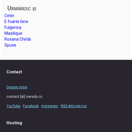
Urmăresc şi
Cetin
E foarte bine
Fulgerica
Mazilique
Roxana Chirilă
Spuse
Contact
Despre mine
contact [at] nwradu.ro
YouTube
·
Facebook
·
Instagram
·
RSS Articole noi
Hosting