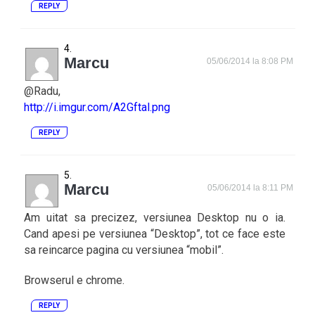
REPLY
Marcu
05/06/2014 la 8:08 PM
@Radu,
http://i.imgur.com/A2Gftal.png
REPLY
Marcu
05/06/2014 la 8:11 PM
Am uitat sa precizez, versiunea Desktop nu o ia.
Cand apesi pe versiunea “Desktop”, tot ce face este
sa reincarce pagina cu versiunea “mobil”.
Browserul e chrome.
REPLY