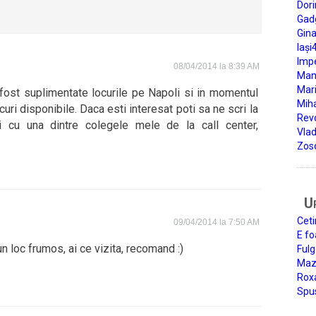
Dori
Gad
Gin
Iași
Impe
08/04/2014 la 8:39 AM
Man
Mari
 fost suplimentate locurile pe Napoli si in momentul
Miha
uri disponibile. Daca esti interesat poti sa ne scri la
Rev
ti cu una dintre colegele mele de la call center,
Vla
Zos
U
Ceti
09/04/2014 la 7:50 AM
E fo
n loc frumos, ai ce vizita, recomand :)
Fulg
Mazi
Roxa
Spu