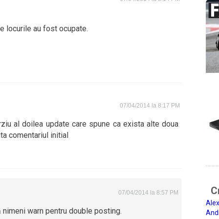
 locurile au fost ocupate.
07/04/2014 la 8:17 PM
rziu al doilea update care spune ca exista alte doua
ita comentariul initial
Ci
07/04/2014 la 8:57 PM
Alex
dă nimeni warn pentru double posting.
And