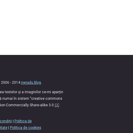
 2006 - 2014
nwradu blog
.
 textelor și a imaginilor ce-mi aparțin
lă numai în sistem "creative commons
 Non-Commercially Share-alike 3.0
CC
condiții
|
Politica de
itate
|
Politica de cookies