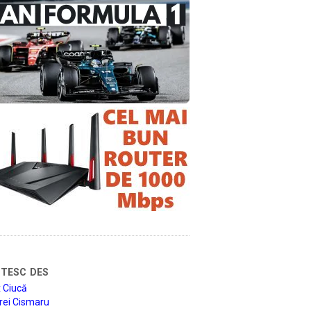
tesc des
 Ciucă
rei Cismaru