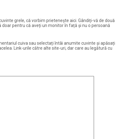
și cuvinte grele, că vorbim prietenește aici. Gândiți-vă de două
ură doar pentru că aveți un monitor în față și nu o persoană
entariul cuiva sau selectați întâi anumite cuvinte și apăsați
elea. Link-urile către alte site-uri, dar care au legătură cu