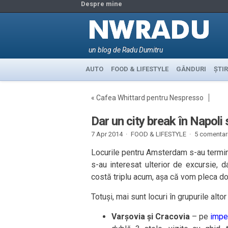
Despre mine
un blog de Radu Dumitru
AUTO
FOOD & LIFESTYLE
GÂNDURI
ȘTIR
«
Cafea Whittard pentru Nespresso
Dar un city break în Napol
7 Apr 2014 ·
FOOD & LIFESTYLE
·
5 comentari
Locurile pentru Amsterdam s-au termi
s-au interesat ulterior de excursie, d
costă triplu acum, așa că vom pleca doa
Totuși, mai sunt locuri în grupurile altor
Varșovia și Cracovia
– pe
imper