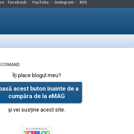
ro ·
Facebook
·
YouTube
·
Instagram
·
RSS
ecomand
Îți place blogul meu?
pasă acest buton înainte de a
cumpăra de la eMAG
și vei susține acest site.