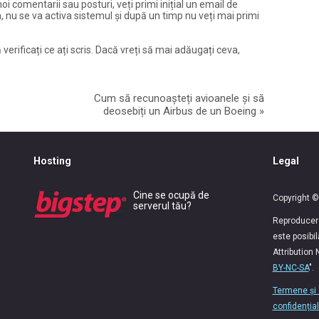
noi comentarii sau posturi, veți primi inițial un email de
, nu se va activa sistemul și după un timp nu veți mai primi
 verificați ce ați scris. Dacă vreți să mai adăugați ceva,
Cum să recunoașteți avioanele și să
deosebiți un Airbus de un Boeing
»
Hosting
Legal
Cine se ocupă de
Copyright ©
serverul tău?
Reproducerea
este posibi
Attribution
BY-NC-SA
".
Termene și 
confidențial