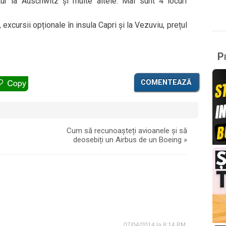
tur la Auschwitz și multe altele. Mai sunt 4 locuri
, excursii opționale în insula Capri și la Vezuviu, prețul
Pr
COMENTEAZĂ
Cum să recunoașteți avioanele și să
deosebiți un Airbus de un Boeing
»
07/04/2014 la 8:14 PM