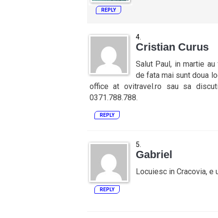
REPLY
Cristian Curus
Salut Paul, in martie au
de fata mai sunt doua loc
office at ovitravel.ro sau sa discu
0371.788.788.
REPLY
Gabriel
Locuiesc in Cracovia, e u
REPLY