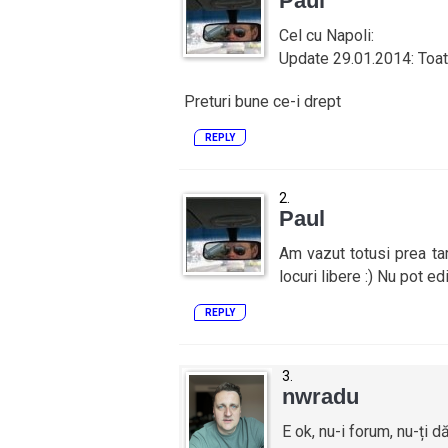
Paul
Cel cu Napoli:
Update 29.01.2014: Toate
Preturi bune ce-i drept
REPLY
Paul
Am vazut totusi prea ta
locuri libere :) Nu pot ed
REPLY
nwradu
E ok, nu-i forum, nu-ți 