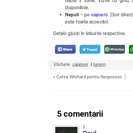
dublă 3 stele, vizite cu ghid, 
disponibile.
Napoli
– pe
viajoa.ro
. Zbor direct
este foarte accesibil.
Detalii găsiți în linkurile respective.
Etichete:
calatorii
turism
|
«
Cafea Whittard pentru Nespresso
5 comentarii