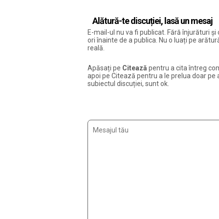
Alătură-te discuției, lasă un mesaj
E-mail-ul nu va fi publicat. Fără înjurături 
ori înainte de a publica. Nu o luați pe arăt
reală.
Apăsați pe
Citează
pentru a cita întreg com
apoi pe Citează pentru a le prelua doar pe ac
subiectul discuției, sunt ok.