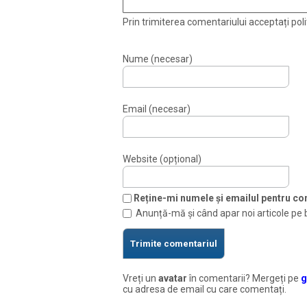
Prin trimiterea comentariului acceptați polit
Nume (necesar)
Email (necesar)
Website (opțional)
Reține-mi numele și emailul pentru com
Anunță-mă și când apar noi articole pe 
Vreți un
avatar
în comentarii? Mergeți pe
g
cu adresa de email cu care comentați.