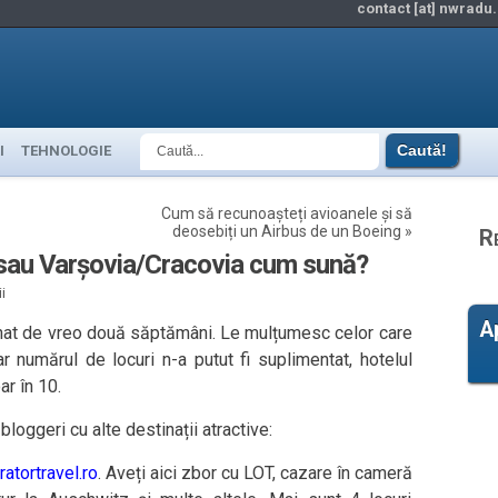
contact [at] nwradu.
I
TEHNOLOGIE
Cum să recunoașteți avioanele și să
deosebiți un Airbus de un Boeing
»
R
i sau Varșovia/Cracovia cum sună?
i
A
nat de vreo două săptămâni. Le mulțumesc celor care
ar numărul de locuri n-a putut fi suplimentat, hotelul
r în 10.
 bloggeri cu alte destinații atractive:
atortravel.ro
. Aveți aici zbor cu LOT, cazare în cameră