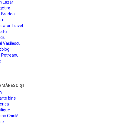
n Lazăr
get.ro
a Bradea
4u
rator Travel
afu
ciu
i Vasilescu
oblog
d Petreanu
o
rmăresc şi
n
arte bine
erica
lique
na Chirilă
se