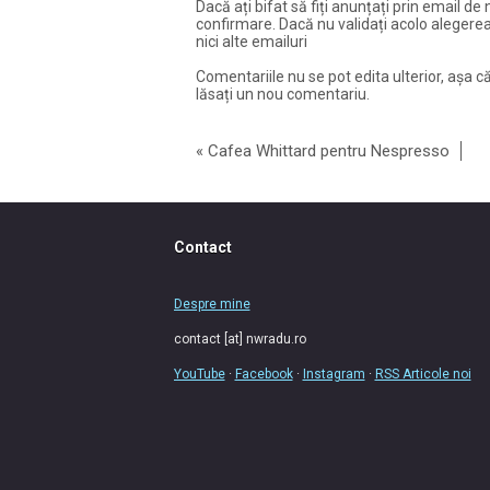
Dacă ați bifat să fiți anunțați prin email de 
confirmare. Dacă nu validați acolo alegerea
nici alte emailuri
Comentariile nu se pot edita ulterior, așa că
lăsați un nou comentariu.
«
Cafea Whittard pentru Nespresso
Contact
Despre mine
contact [at] nwradu.ro
YouTube
·
Facebook
·
Instagram
·
RSS Articole noi