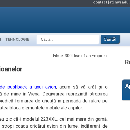
contact [at] nwradu.
I
TEHNOLOGIE
Filme: 300 Rise of an Empire
»
R
ioanelor
A
de pushback a unui avion
, acum să vă arăt și o
ă de mine în Viena. Degivrarea reprezintă stropirea
mpiedică formarea de gheață în perioada de rulare pe
utea bloca elementele mobile ale aripilor.
eu zic că-i modelul 223XXL, cel mai mare din gamă,
stropi coada oricărui avion din lume, indiferent de