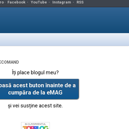
ro ·
Facebook
·
YouTube
·
Instagram
·
RSS
ecomand
Îți place blogul meu?
pasă acest buton înainte de a
cumpăra de la eMAG
și vei susține acest site.