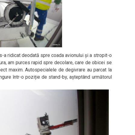
-a ridicat deodată spre coada avionului și a stropit-o
ura, am purces rapid spre decolare, care de obicei se
ect maxim. Autospecialele de degivrare au parcat la
ingure într-o poziție de stand-by, așteptând următorul