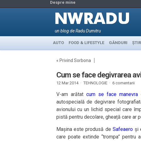
Despre mine
un blog de Radu Dumitru
AUTO
FOOD & LIFESTYLE
GÂNDURI
ȘTIR
«
Privind Sorbona
Cum se face degivrarea av
12 Mar 2014 ·
TEHNOLOGIE
·
6 comentarii
V-am arătat
cum se face manevra 
autospecială de degivrare fotografiat
avionului cu un lichid special care î
pistă pentru decolare, gheață care ar p
Mașina este produsă de
Safeaero
și 
care poate extinde “trompa” pentru a 