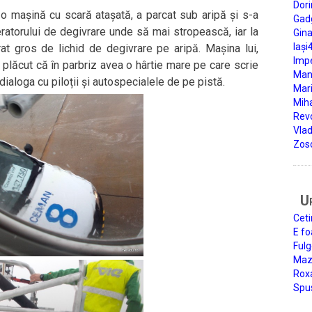
Dori
 o mașină cu scară atașată, a parcat sub aripă și s-a
Gad
peratorului de degivrare unde să mai stropească, iar la
Gin
Iași
rat gros de lichid de degivrare pe aripă. Mașina lui,
Impe
 plăcut că în parbriz avea o hârtie mare pe care scrie
Man
ialoga cu piloții și autospecialele de pe pistă.
Mari
Miha
Rev
Vla
Zos
U
Ceti
E fo
Fulg
Mazi
Roxa
Spu