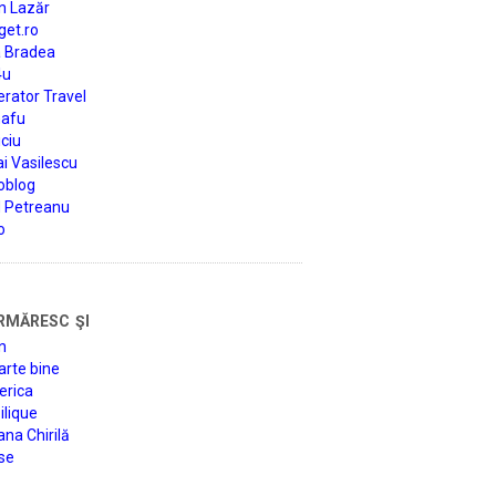
n Lazăr
get.ro
a Bradea
4u
rator Travel
afu
ciu
i Vasilescu
oblog
d Petreanu
o
rmăresc şi
n
arte bine
erica
lique
na Chirilă
se