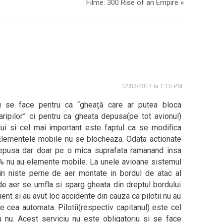
Filme: 300 Rise of an Empire
»
12/03/2014 la 1:10 PM
nu se face pentru ca “gheață care ar putea bloca
ripilor” ci pentru ca gheata depusa(pe tot avionul)
lui si cel mai important este faptul ca se modifica
 Elementele mobile nu se blocheaza. Odata actionate
depusa dar doar pe o mica suprafata ramanand insa
0% nu au elemente mobile. La unele avioane sistemul
in niste perne de aer montate in bordul de atac al
 de aer se umfla si sparg gheata din dreptul bordului
ient si au avut loc accidente din cauza ca pilotii nu au
e cea automata. Pilotii(respectiv capitanul) este cel
 nu. Acest serviciu nu este obligatoriu si se face