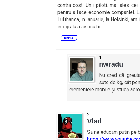
contra cost. Unii piloti, mai ales c
pentru a face economie companiei. L
Lufthansa, in Ianuarie, la Helsinki, am
integrala a avionului.
REPLY
nwradu
Nu cred că greuta
sute de kg, cât pent
elementele mobile și strică aer
Vlad
Sa ne educam putin pe b
https://www.youtube.