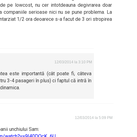
ei de pe lowcost, nu cer intotdeauna degivrarea doar
a companiile serioase nici nu se pune problema. La
 intarziat 1/2 ora deoarece s-a facut de 3 ori stropirea
12/03/2014 la 3:10 PM
tea este importantă (cât poate fi, câteva
ru 3-4 pasageri în plus) ci faptul că intră în
odinamica.
12/03/2014 la 5:09 PM
anii unchiului Sam:
com/watch?v=9I40DQcK_6U