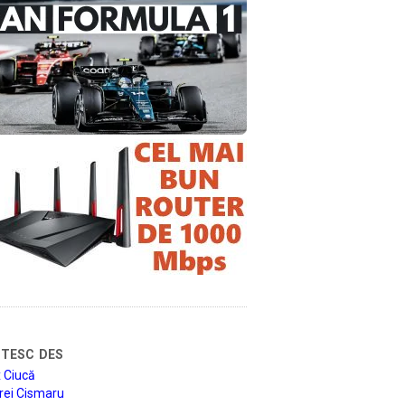
tesc des
 Ciucă
rei Cismaru