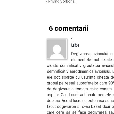
«
Privind Sorbona
6 comentarii
tibi
Degivrarea avionului 
elementele mobile ale a
creste semnificativ greutatea avionu
semnificativ aerodinamica avionului.
ele pot sparge cu usurinta gheata 
grosul pe restul suprafetelor care 9
de degivrare automata chiar consta 
aripilor. Cand sunt actionate pernele
de atac. Acest lucru nu este insa sufic
facut degivrarea si s-au bazat doar p
care cere sa se faca degivrarea sau