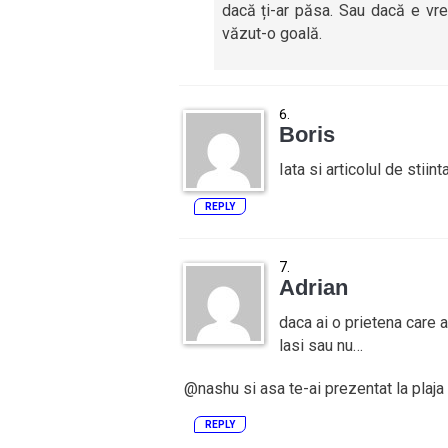
dacă ți-ar păsa. Sau dacă e vr
văzut-o goală.
Boris
Iata si articolul de stiin
REPLY
Adrian
daca ai o prietena care a
lasi sau nu…
@nashu si asa te-ai prezentat la plaja 
REPLY