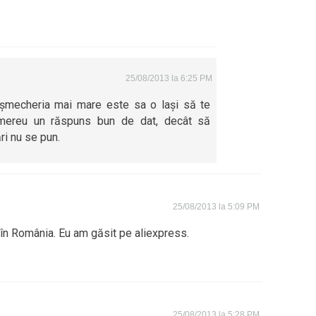
25/08/2013 la 6:25 PM
șmecheria mai mare este sa o lași să te
 mereu un răspuns bun de dat, decât să
ri nu se pun.
25/08/2013 la 5:09 PM
în România. Eu am găsit pe aliexpress.
25/08/2013 la 5:28 PM