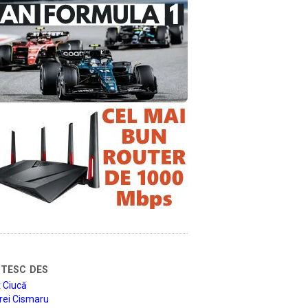
tesc des
 Ciucă
rei Cismaru