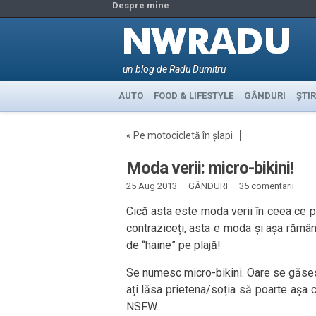
Despre mine
un blog de Radu Dumitru
AUTO
FOOD & LIFESTYLE
GÂNDURI
ȘTIR
«
Pe motocicletă în șlapi
Moda verii: micro-bikini!
25 Aug 2013 ·
GÂNDURI
·
35 comentarii
Cică asta este moda verii în ceea ce 
contraziceți, asta e moda și așa rămâne
de “haine” pe plajă!
Se numesc micro-bikini. Oare se găsesc
ați lăsa prietena/soția să poarte așa 
NSFW.