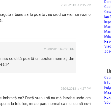
Dori
25/08/2013 la 2:15 PM
Gad
Gin
agute / bune sa le poarte , nu cred ca vrei sa vezi o
Iași
 .
Impe
Man
Mari
Miha
Rev
Vla
25/08/2013 la 6:25 PM
Zos
iss celulită poartă un costum normal, dar
tea :P
U
Ceti
E fo
Fulg
25/08/2013 la 4:27 PM
Mazi
Roxa
se îmbracă ea? Dacă vreau să nu mă întrebe unde am
Spu
puns la telefon, mi se pare normal ca nici eu să nu-i