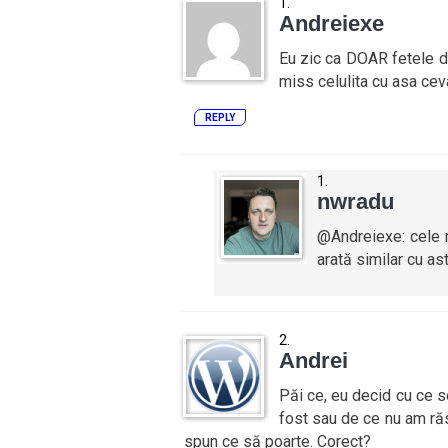
Andreiexe
Eu zic ca DOAR fetele dr
miss celulita cu asa ceva
REPLY
nwradu
@Andreiexe: cele m
arată similar cu as
Andrei
Păi ce, eu decid cu ce 
fost sau de ce nu am răs
spun ce să poarte. Corect?