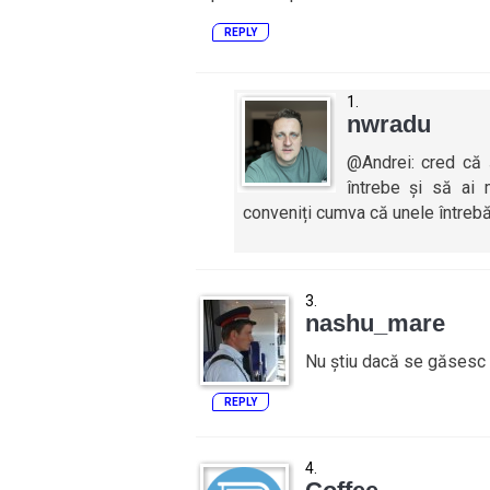
REPLY
nwradu
@Andrei: cred că 
întrebe și să ai
conveniți cumva că unele întrebă
nashu_mare
Nu știu dacă se găsesc 
REPLY