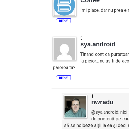
Coffee
Imi place, dar nu prea e 
REPLY
sya.android
Tinand cont ca purtatoar
la picior… nu as fi de a
parerea ta?
REPLY
nwradu
@sya.android: nici
de prietenă pe care
să se holbeze alții la ea și deci 