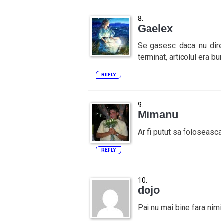
Gaelex
Se gasesc daca nu dire
terminat, articolul era bu
REPLY
Mimanu
Ar fi putut sa foloseasca 
REPLY
dojo
Pai nu mai bine fara nim