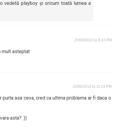
eo vedetă playboy și oricum toată lumea a
25/08/2013 la 9:22 PM
ta mult asteptat
25/08/2013 la 11:03 PM
r purta asa ceva, cred ca ultima problema ar fi daca o
vara asta? :))