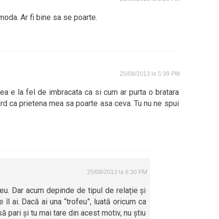
moda. Ar fi bine sa se poarte.
25/08/2013 la 5:39 PM
ea e la fel de imbracata ca si cum ar purta o bratara
cord ca prietena mea sa poarte asa ceva. Tu nu ne spui
25/08/2013 la 6:30 PM
 eu. Dar acum depinde de tipul de relație și
 îl ai. Dacă ai una “trofeu”, luată oricum ca
să pari și tu mai tare din acest motiv, nu știu