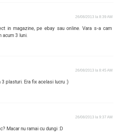
26/08/2013 la 8:39 AM
ct in magazine, pe ebay sau online. Vara s-a cam
n acum 3 luni.
26/08/2013 la 8:45 AM
3 plasturi. Era fix acelasi lucru :)
26/08/2013 la 9:37 AM
ic? Macar nu ramai cu dungi :D