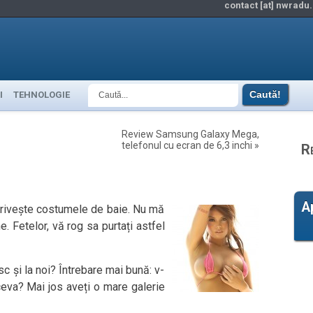
contact [at] nwradu.
I
TEHNOLOGIE
Review Samsung Galaxy Mega,
telefonul cu ecran de 6,3 inchi
»
R
A
privește costumele de baie. Nu mă
. Fetelor, vă rog sa purtați astfel
 și la noi? Întrebare mai bună: v-
ceva? Mai jos aveți o mare galerie