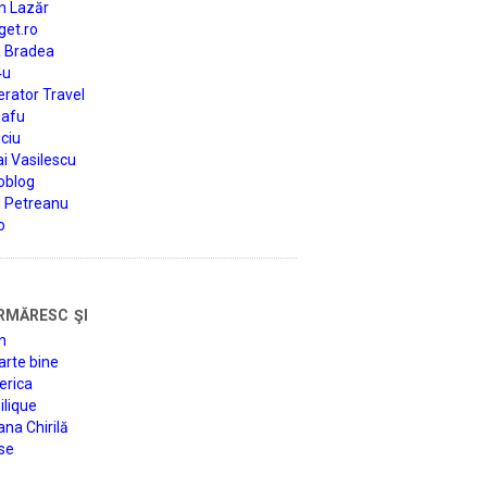
n Lazăr
get.ro
a Bradea
4u
rator Travel
afu
ciu
i Vasilescu
oblog
d Petreanu
o
rmăresc şi
n
arte bine
erica
lique
na Chirilă
se