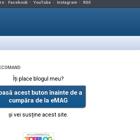
ro ·
Facebook
·
YouTube
·
Instagram
·
RSS
ecomand
Îți place blogul meu?
pasă acest buton înainte de a
cumpăra de la eMAG
și vei susține acest site.