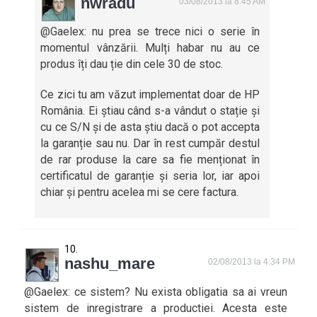
nwradu
03/08/2013 la 8:45 AM
@Gaelex: nu prea se trece nici o serie în
momentul vânzării. Mulți habar nu au ce
produs îți dau ție din cele 30 de stoc.
Ce zici tu am văzut implementat doar de HP
România. Ei știau când s-a vândut o stație și
cu ce S/N și de asta știu dacă o pot accepta
la garanție sau nu. Dar în rest cumpăr destul
de rar produse la care sa fie menționat în
certificatul de garanție și seria lor, iar apoi
chiar și pentru acelea mi se cere factura.
nashu_mare
02/08/2013 la 4:34 PM
@Gaelex: ce sistem? Nu exista obligatia sa ai vreun
sistem de inregistrare a productiei. Acesta este