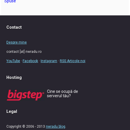
Spuse
Contact
Despre mine
contact [at] nwradu.ro
YouTube
·
Facebook
·
Instagram
·
RSS Articole noi
Hosting
Cine se ocupă de
serverul tău?
Legal
Copyright © 2006 - 2013
nwradu blog
.