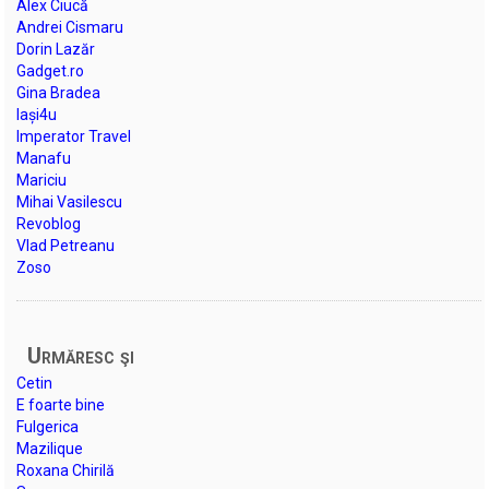
Alex Ciucă
Andrei Cismaru
Dorin Lazăr
Gadget.ro
Gina Bradea
Iași4u
Imperator Travel
Manafu
Mariciu
Mihai Vasilescu
Revoblog
Vlad Petreanu
Zoso
Urmăresc şi
Cetin
E foarte bine
Fulgerica
Mazilique
Roxana Chirilă