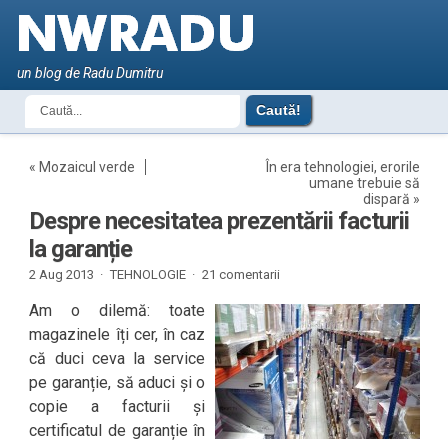
un blog de Radu Dumitru
«
Mozaicul verde
În era tehnologiei, erorile
umane trebuie să
dispară
»
Despre necesitatea prezentării facturii
la garanție
2 Aug 2013 ·
TEHNOLOGIE
·
21 comentarii
Am o dilemă: toate
magazinele îți cer, în caz
că duci ceva la service
pe garanție, să aduci și o
copie a facturii și
certificatul de garanție în