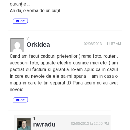
garanție …
Ah da, e vorba de un cuțit.
REPLY
Orkidea
02/08/2013 la 11:57 AM
Cand am facut cadouri prietenilor ( rama foto, router ,
accesorii foto, aparate electro-casnice mici etc. ) am
pastrat eu factura si garantia, le-am spus ca in cazul
in care au nevoie de ele sa-mi spuna – am in casa o
mapa in care le tin separat :D Pana acum nu au avut
nevoie ….
REPLY
nwradu
02/08/2013 la 12:50 PM