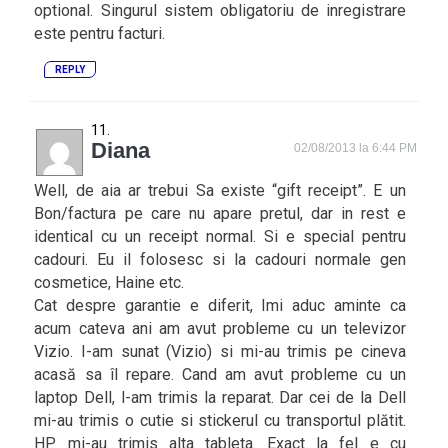
optional. Singurul sistem obligatoriu de inregistrare
este pentru facturi.
REPLY
Diana
02/08/2013 la 6:44 PM
Well, de aia ar trebui Sa existe “gift receipt”. E un
Bon/factura pe care nu apare pretul, dar in rest e
identical cu un receipt normal. Si e special pentru
cadouri. Eu il folosesc si la cadouri normale gen
cosmetice, Haine etc.
Cat despre garantie e diferit, Imi aduc aminte ca
acum cateva ani am avut probleme cu un televizor
Vizio. I-am sunat (Vizio) si mi-au trimis pe cineva
acasă sa îl repare. Cand am avut probleme cu un
laptop Dell, l-am trimis la reparat. Dar cei de la Dell
mi-au trimis o cutie si stickerul cu transportul plătit.
HP mi-au trimis alta tableta. Exact la fel e cu