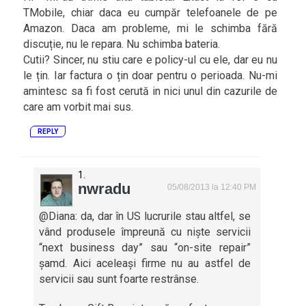
TMobile, chiar daca eu cumpăr telefoanele de pe
Amazon. Daca am probleme, mi le schimba fără
discuție, nu le repara. Nu schimba bateria.
Cutii? Sincer, nu stiu care e policy-ul cu ele, dar eu nu
le țin. Iar factura o țin doar pentru o perioada. Nu-mi
amintesc sa fi fost cerută in nici unul din cazurile de
care am vorbit mai sus.
REPLY
nwradu
05/08/2013 la 12:40 PM
@Diana: da, dar în US lucrurile stau altfel, se
vând produsele împreună cu niște servicii
“next business day” sau “on-site repair”
șamd. Aici aceleași firme nu au astfel de
servicii sau sunt foarte restrânse.