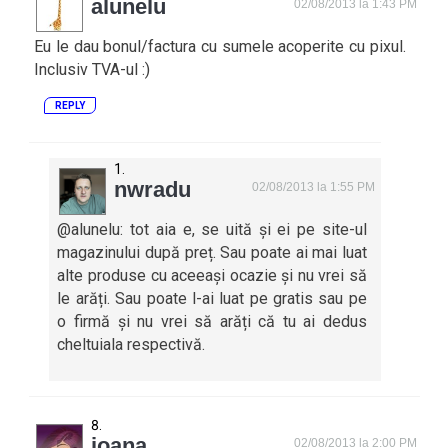
alunelu
02/08/2013 la 1:43 PM
Eu le dau bonul/factura cu sumele acoperite cu pixul.
Inclusiv TVA-ul :)
REPLY
nwradu
02/08/2013 la 1:55 PM
@alunelu: tot aia e, se uită și ei pe site-ul
magazinului după preț. Sau poate ai mai luat
alte produse cu aceeași ocazie și nu vrei să
le arăți. Sau poate l-ai luat pe gratis sau pe
o firmă și nu vrei să arăți că tu ai dedus
cheltuiala respectivă.
ioana
02/08/2013 la 2:00 PM