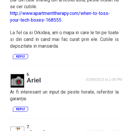
se cer cutiile.
http://www.apartmenttherapy.com/when-to-toss-
your-tech-boxes-168555
La fel ca si Orkidea, am o mapa in care le tin pe toate
si din cand in cand mai fac curat prin ele. Cutiile is
depozitate in mansarda.
REPLY
Ariel
02/08/2013 la 1:08 PM
Ar fi interesant un input de peste horate, referitor la
garanție.
REPLY