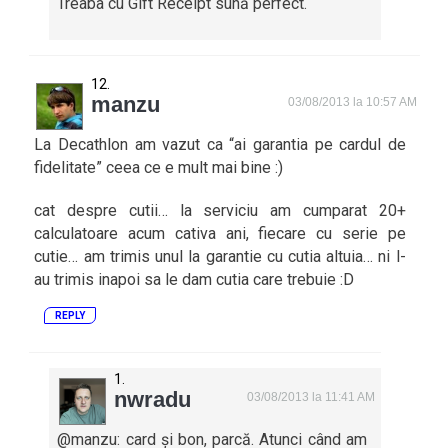
Treaba cu Gift Receipt sună perfect.
manzu
03/08/2013 la 10:57 AM
La Decathlon am vazut ca “ai garantia pe cardul de
fidelitate” ceea ce e mult mai bine :)
cat despre cutii… la serviciu am cumparat 20+
calculatoare acum cativa ani, fiecare cu serie pe
cutie… am trimis unul la garantie cu cutia altuia… ni l-
au trimis inapoi sa le dam cutia care trebuie :D
REPLY
nwradu
03/08/2013 la 11:41 AM
@manzu: card și bon, parcă. Atunci când am