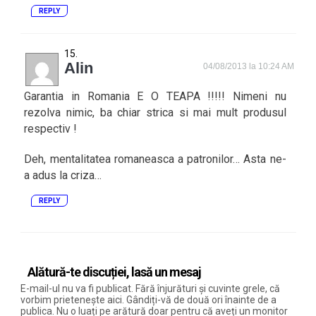
REPLY
Alin
04/08/2013 la 10:24 AM
Garantia in Romania E O TEAPA !!!!! Nimeni nu
rezolva nimic, ba chiar strica si mai mult produsul
respectiv !
Deh, mentalitatea romaneasca a patronilor… Asta ne-
a adus la criza…
REPLY
Alătură-te discuției, lasă un mesaj
E-mail-ul nu va fi publicat. Fără înjurături și cuvinte grele, că
vorbim prietenește aici. Gândiți-vă de două ori înainte de a
publica. Nu o luați pe arătură doar pentru că aveți un monitor