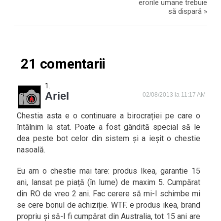
erorile umane trebuie
să dispară
»
21 comentarii
Ariel
02/08/2013 la 11:17 AM
Chestia asta e o continuare a birocrației pe care o
întâlnim la stat. Poate a fost gândită special să le
dea peste bot celor din sistem și a ieșit o chestie
nasoală.
Eu am o chestie mai tare: produs Ikea, garantie 15
ani, lansat pe piață (în lume) de maxim 5. Cumpărat
din RO de vreo 2 ani. Fac cerere să mi-l schimbe mi
se cere bonul de achiziție. WTF. e produs ikea, brand
propriu și să-l fi cumpărat din Australia, tot 15 ani are