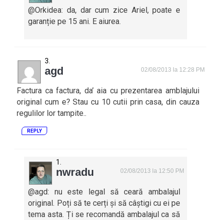
@Orkidea: da, dar cum zice Ariel, poate e
garanție pe 15 ani. E aiurea.
agd
02/08/2013 la 12:28 PM
Factura ca factura, da’ aia cu prezentarea amblajului
original cum e? Stau cu 10 cutii prin casa, din cauza
regulilor lor tampite..
REPLY
nwradu
02/08/2013 la 12:50 PM
@agd: nu este legal să ceară ambalajul
original. Poți să te cerți și să câștigi cu ei pe
tema asta. Ți se recomandă ambalajul ca să