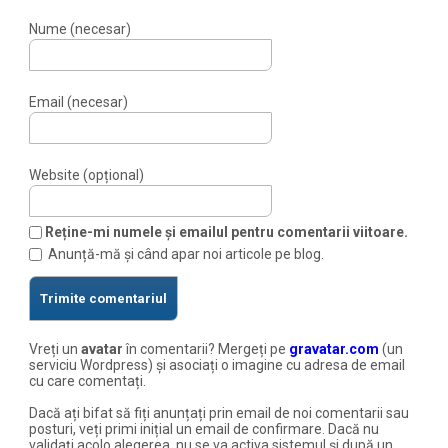
Nume (necesar)
Email (necesar)
Website (opțional)
Reține-mi numele și emailul pentru comentarii viitoare.
Anunță-mă și când apar noi articole pe blog.
Vreți un
avatar
în comentarii? Mergeți pe
gravatar.com
(un
serviciu Wordpress) și asociați o imagine cu adresa de email
cu care comentați.
Dacă ați bifat să fiți anunțați prin email de noi comentarii sau
posturi, veți primi inițial un email de confirmare. Dacă nu
validați acolo alegerea, nu se va activa sistemul și după un