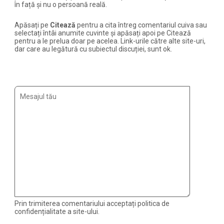
în față și nu o persoană reală.
Apăsați pe
Citează
pentru a cita întreg comentariul cuiva sau
selectați întâi anumite cuvinte și apăsați apoi pe Citează
pentru a le prelua doar pe acelea. Link-urile către alte site-uri,
dar care au legătură cu subiectul discuției, sunt ok.
Prin trimiterea comentariului acceptați politica de
confidențialitate a site-ului.