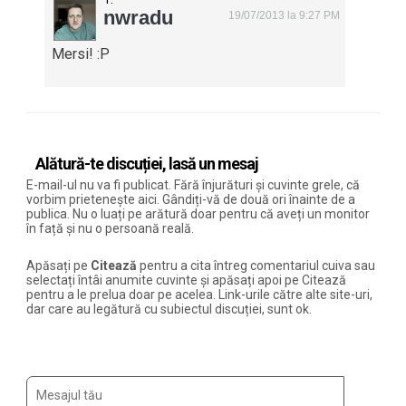
nwradu
19/07/2013 la 9:27 PM
Mersi! :P
Alătură-te discuției, lasă un mesaj
E-mail-ul nu va fi publicat. Fără înjurături și cuvinte grele, că
vorbim prietenește aici. Gândiți-vă de două ori înainte de a
publica. Nu o luați pe arătură doar pentru că aveți un monitor
în față și nu o persoană reală.
Apăsați pe
Citează
pentru a cita întreg comentariul cuiva sau
selectați întâi anumite cuvinte și apăsați apoi pe Citează
pentru a le prelua doar pe acelea. Link-urile către alte site-uri,
dar care au legătură cu subiectul discuției, sunt ok.