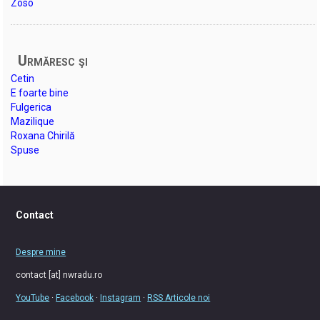
Zoso
Urmăresc şi
Cetin
E foarte bine
Fulgerica
Mazilique
Roxana Chirilă
Spuse
Contact
Despre mine
contact [at] nwradu.ro
YouTube
·
Facebook
·
Instagram
·
RSS Articole noi