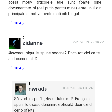
acest motiv articolele tale sunt foarte bine
documentate si (cel putin pentru mine) este unul din
principalele motive pentru a iti citi blogul
REPLY
zidanne
04/07/2013 la 7:36 PM
@nwradu sigur le spune neoane? Daca tot zici ca te-
ai documentat :D
REPLY
nwradu
05/07/2013 la 1:31 AM
Să vorbim pe înțelesul tuturor :P Eu așa le
spun, folosesc denumirea oficială doar când
cer o ofertă.