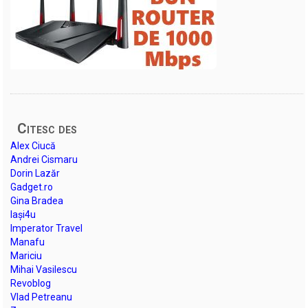
Citesc des
Alex Ciucă
Andrei Cismaru
Dorin Lazăr
Gadget.ro
Gina Bradea
Iași4u
Imperator Travel
Manafu
Mariciu
Mihai Vasilescu
Revoblog
Vlad Petreanu