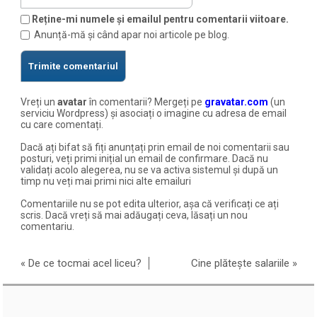
Reține-mi numele și emailul pentru comentarii viitoare.
Anunță-mă și când apar noi articole pe blog.
Vreți un
avatar
în comentarii? Mergeți pe
gravatar.com
(un
serviciu Wordpress) și asociați o imagine cu adresa de email
cu care comentați.
Dacă ați bifat să fiți anunțați prin email de noi comentarii sau
posturi, veți primi inițial un email de confirmare. Dacă nu
validați acolo alegerea, nu se va activa sistemul și după un
timp nu veți mai primi nici alte emailuri
Comentariile nu se pot edita ulterior, așa că verificați ce ați
scris. Dacă vreți să mai adăugați ceva, lăsați un nou
comentariu.
«
De ce tocmai acel liceu?
Cine plătește salariile
»