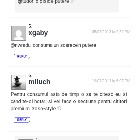
@tudor: o pisică-putere :P
xgaby
05/07/2013 la 9:52 PM
@nwradu, consuma un soarece’n putere
REPLY
miluch
19/07/2013 la 6:07 PM
Pentru consumul asta de timp o sa te citesc eu si
cand te-oi hotari si vei face o sectiune pentru cititori
premium, zoso-style :D
REPLY