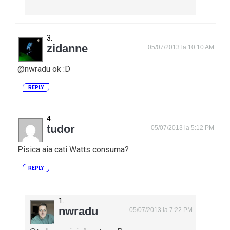
zidanne
05/07/2013 la 10:10 AM
@nwradu ok :D
REPLY
tudor
05/07/2013 la 5:12 PM
Pisica aia cati Watts consuma?
REPLY
nwradu
05/07/2013 la 7:22 PM