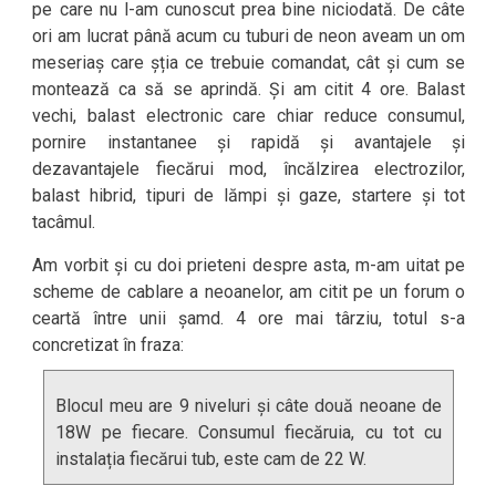
pe care nu l-am cunoscut prea bine niciodată. De câte
ori am lucrat până acum cu tuburi de neon aveam un om
meseriaș care șția ce trebuie comandat, cât și cum se
montează ca să se aprindă. Și am citit 4 ore. Balast
vechi, balast electronic care chiar reduce consumul,
pornire instantanee și rapidă și avantajele și
dezavantajele fiecărui mod, încălzirea electrozilor,
balast hibrid, tipuri de lămpi și gaze, startere și tot
tacâmul.
Am vorbit și cu doi prieteni despre asta, m-am uitat pe
scheme de cablare a neoanelor, am citit pe un forum o
ceartă între unii șamd. 4 ore mai târziu, totul s-a
concretizat în fraza:
Blocul meu are 9 niveluri și câte două neoane de
18W pe fiecare. Consumul fiecăruia, cu tot cu
instalația fiecărui tub, este cam de 22 W.