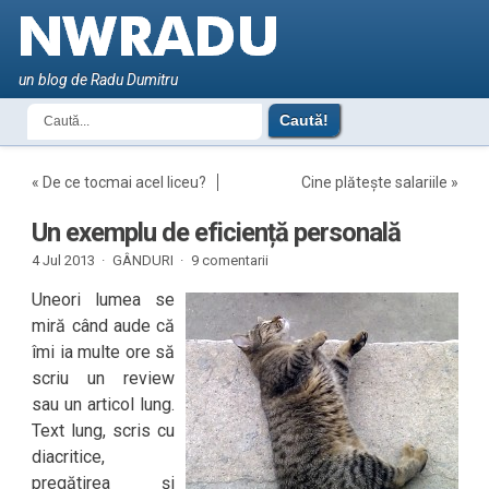
un blog de Radu Dumitru
«
De ce tocmai acel liceu?
Cine plătește salariile
»
Un exemplu de eficiență personală
4 Jul 2013 ·
GÂNDURI
·
9 comentarii
Uneori lumea se
miră când aude că
îmi ia multe ore să
scriu un review
sau un articol lung.
Text lung, scris cu
diacritice,
pregătirea și