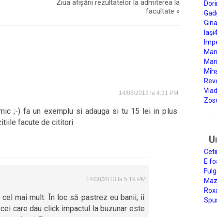
Ziua afișării rezultatelor la admiterea la
Dori
facultate
»
Gad
Gin
Iași
Impe
Man
Mari
Miha
Rev
Vla
14/08/2013 la 4:31 PM
Zos
mic ;-) fa un exemplu si adauga si tu 15 lei in plus
iile facute de cititori
U
Ceti
E fo
Fulg
14/08/2013 la 5:19 PM
Mazi
Roxa
el mai mult. În loc să pastrez eu banii, ii
Spu
 cei care dau click impactul la buzunar este