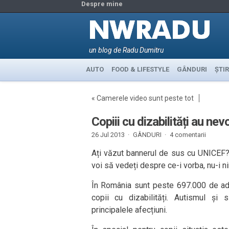
Despre mine
un blog de Radu Dumitru
AUTO
FOOD & LIFESTYLE
GÂNDURI
ȘTIR
«
Camerele video sunt peste tot
Copiii cu dizabilități au nev
26 Jul 2013 ·
GÂNDURI
·
4 comentarii
Ați văzut bannerul de sus cu UNICEF? 
voi să vedeți despre ce-i vorba, nu-i nim
În România sunt peste 697.000 de adu
copii cu dizabilități. Autismul și
principalele afecțiuni.