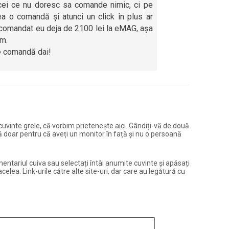
cei ce nu doresc sa comande nimic, ci pe
a o comandă și atunci un click în plus ar
m comandat eu deja de 2100 lei la eMAG, așa
em.
e comandă dai!
și cuvinte grele, că vorbim prietenește aici. Gândiți-vă de două
ură doar pentru că aveți un monitor în față și nu o persoană
entariul cuiva sau selectați întâi anumite cuvinte și apăsați
elea. Link-urile către alte site-uri, dar care au legătură cu