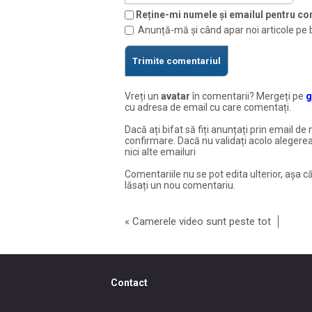
Reține-mi numele și emailul pentru com
Anunță-mă și când apar noi articole pe 
Vreți un
avatar
în comentarii? Mergeți pe
g
cu adresa de email cu care comentați.
Dacă ați bifat să fiți anunțați prin email de 
confirmare. Dacă nu validați acolo alegerea
nici alte emailuri
Comentariile nu se pot edita ulterior, așa că
lăsați un nou comentariu.
«
Camerele video sunt peste tot
Contact