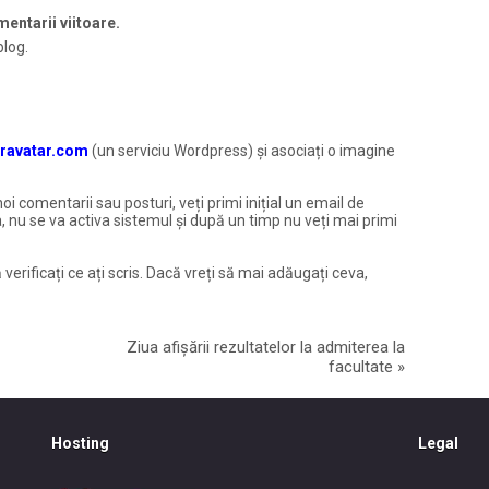
entarii viitoare.
blog.
ravatar.com
(un serviciu Wordpress) și asociați o imagine
noi comentarii sau posturi, veți primi inițial un email de
, nu se va activa sistemul și după un timp nu veți mai primi
 verificați ce ați scris. Dacă vreți să mai adăugați ceva,
Ziua afișării rezultatelor la admiterea la
facultate
»
Hosting
Legal