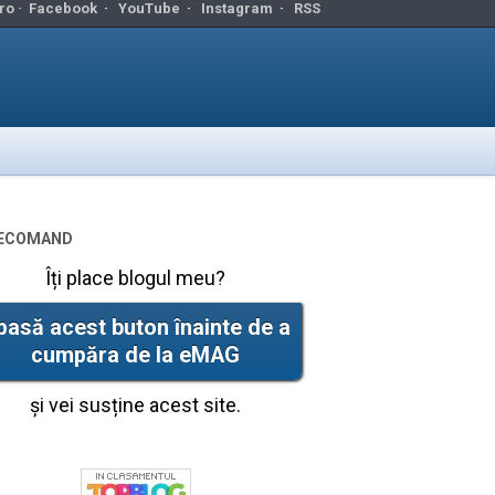
ro ·
Facebook
·
YouTube
·
Instagram
·
RSS
ecomand
Îți place blogul meu?
pasă acest buton înainte de a
cumpăra de la eMAG
și vei susține acest site.