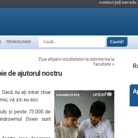
contact [at] nwradu.
I
TEHNOLOGIE
Ziua afișării rezultatelor la admiterea la
facultate
»
R
oie de ajutorul nostru
A
Dacă nu ați intrat chiar
ic, vă zic eu aici.
lți și peste 73.000 de
 sindrowmul Down sunt