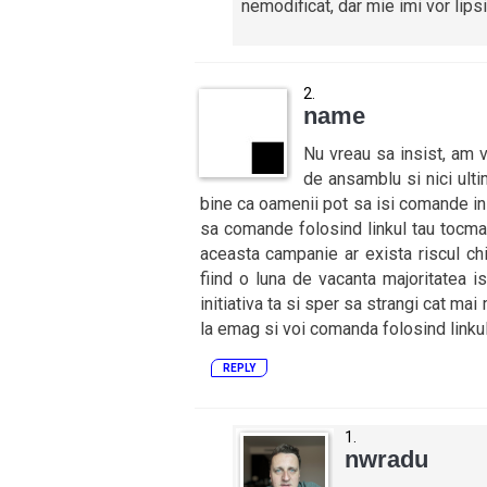
nemodificat, dar mie imi vor lipsi
name
Nu vreau sa insist, am 
de ansamblu si nici ultim
bine ca oamenii pot sa isi comande in p
sa comande folosind linkul tau tocmai 
aceasta campanie ar exista riscul ch
fiind o luna de vacanta majoritatea isi
initiativa ta si sper sa strangi cat mai 
la emag si voi comanda folosind linkul 
REPLY
nwradu