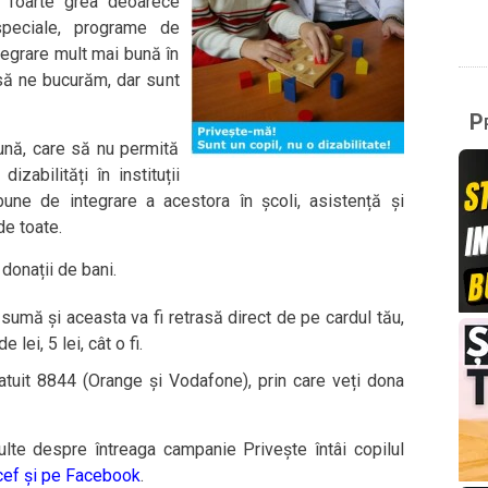
e foarte grea deoarece
 speciale, programe de
tegrare mult mai bună în
să ne bucurăm, dar sunt
Pr
ună, care să nu permită
izabilități în instituții
bune de integrare a acestora în școli, asistență și
e toate.
donații de bani.
sumă și aceasta va fi retrasă direct de pe cardul tău,
 lei, 5 lei, cât o fi.
atuit 8844 (Orange și Vodafone), prin care veți dona
ulte despre întreaga campanie Privește întâi copilul
cef și pe Facebook
.