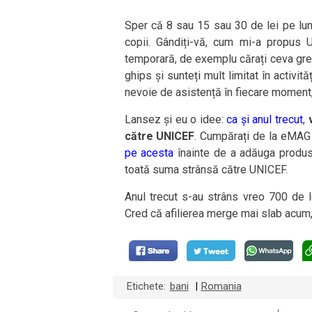
Sper că 8 sau 15 sau 30 de lei pe lun
copii. Gândiți-vă, cum mi-a propus UN
temporară, de exemplu cărați ceva gre
ghips și sunteți mult limitat în activită
nevoie de asistență în fiecare moment, 
Lansez și eu o idee:
ca și anul trecut
,
către UNICEF
. Cumpărați de la eMAG 
pe acesta
înainte de a adăuga produse
toată suma strânsă către UNICEF.
Anul trecut s-au strâns vreo 700 de le
Cred că afilierea merge mai slab acum,
Etichete:
bani
Romania
|