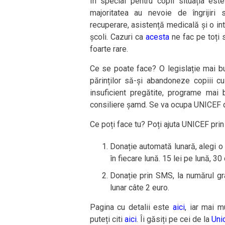
În special pentru copii situația est
majoritatea au nevoie de îngrijiri
recuperare, asistență medicală și o in
școli. Cazuri ca
acesta
ne fac pe toți 
foarte rare.
Ce se poate face? O legislație mai b
părinților să-și abandoneze copiii cu d
insuficient pregătite, programe mai 
consiliere șamd. Se va ocupa UNICEF d
Ce poți face tu? Poți ajuta UNICEF prin 
Donație automată lunară, alegi o 
în fiecare lună. 15 lei pe lună, 30 de
Donație prin SMS, la numărul gr
lunar câte 2 euro.
Pagina cu detalii este
aici
, iar mai m
puteți citi
aici
. Îi găsiți pe cei de la
Uni