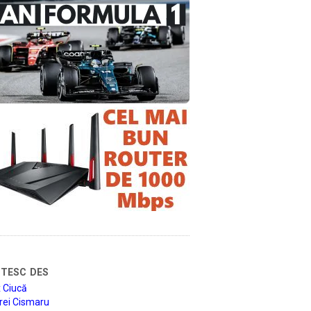
tesc des
 Ciucă
rei Cismaru