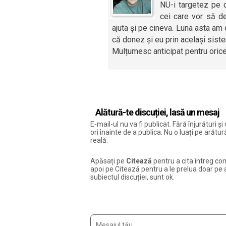
NU-i targetez pe 
cei care vor să de
ajuta și pe cineva. Luna asta a
că donez și eu prin același sist
Mulțumesc anticipat pentru oric
Alătură-te discuției, lasă un mesaj
E-mail-ul nu va fi publicat. Fără înjurături 
ori înainte de a publica. Nu o luați pe arăt
reală.
Apăsați pe
Citează
pentru a cita întreg com
apoi pe Citează pentru a le prelua doar pe ac
subiectul discuției, sunt ok.