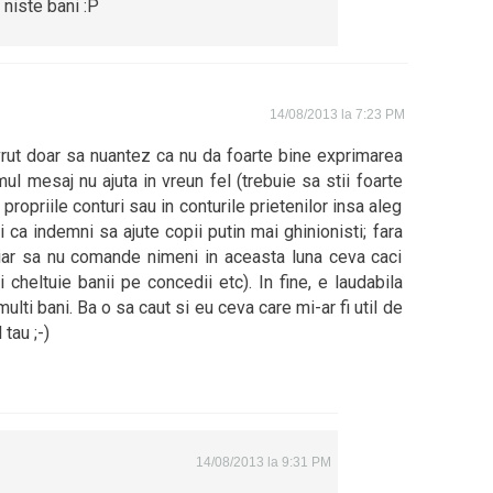
 niste bani :P
14/08/2013 la 7:23 PM
vrut doar sa nuantez ca nu da foarte bine exprimarea
ul mesaj nu ajuta in vreun fel (trebuie sa stii foarte
ropriile conturi sau in conturile prietenilor insa aleg
ca indemni sa ajute copii putin mai ghinionisti; fara
iar sa nu comande nimeni in aceasta luna ceva caci
 cheltuie banii pe concedii etc). In fine, e laudabila
multi bani. Ba o sa caut si eu ceva care mi-ar fi util de
tau ;-)
14/08/2013 la 9:31 PM