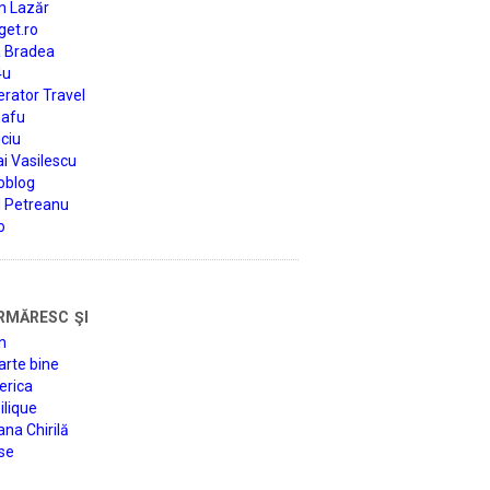
n Lazăr
get.ro
a Bradea
4u
rator Travel
afu
ciu
i Vasilescu
oblog
d Petreanu
o
rmăresc şi
n
arte bine
erica
lique
na Chirilă
se