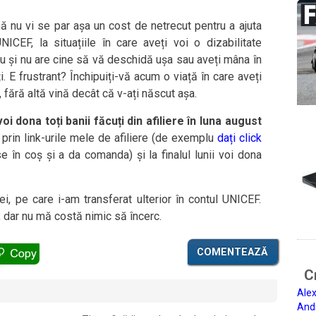
ă nu vi se par așa un cost de netrecut pentru a ajuta
ICEF, la situațiile în care aveți voi o dizabilitate
u și nu are cine să vă deschidă ușa sau aveți mâna în
ți. E frustrant? Închipuiți-vă acum o viață în care aveți
fără altă vină decât că v-ați născut așa.
voi dona toți banii făcuți din afiliere în luna august
prin link-urile mele de afiliere (de exemplu
dați click
 în coș și a da comanda) și la finalul lunii voi dona
i, pe care i-am transferat ulterior în contul UNICEF.
 dar nu mă costă nimic să încerc.
COMENTEAZĂ
Ci
Alex
And