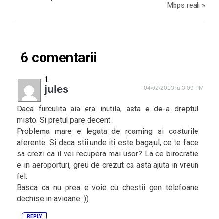
Mbps reali
»
6 comentarii
jules
04/02/2013 la 3:09 PM
Daca furculita aia era inutila, asta e de-a dreptul
misto. Si pretul pare decent.
Problema mare e legata de roaming si costurile
aferente. Si daca stii unde iti este bagajul, ce te face
sa crezi ca il vei recupera mai usor? La ce birocratie
e in aeroporturi, greu de crezut ca asta ajuta in vreun
fel.
Basca ca nu prea e voie cu chestii gen telefoane
dechise in avioane :))
REPLY