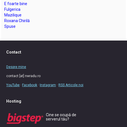
E foarte bine
Fulgerica
Mazilique
Roxana Chirilă
Spuse
Contact
Despre mine
contact [at] nwradu.ro
YouTube
·
Facebook
·
Instagram
·
RSS Articole noi
Hosting
Cine se ocupă de
serverul tău?