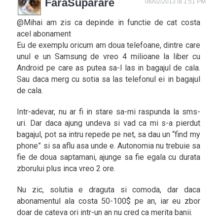
FaraSuparare
06/02/2013 la 1:51 PM
@Mihai am zis ca depinde in functie de cat costa
acel abonament
Eu de exemplu oricum am doua telefoane, dintre care
unul e un Samsung de vreo 4 milioane la liber cu
Android pe care as putea sa-l las in bagajul de cala.
Sau daca merg cu sotia sa las telefonul ei in bagajul
de cala.
Intr-adevar, nu ar fi in stare sa-mi raspunda la sms-
uri. Dar daca ajung undeva si vad ca mi s-a pierdut
bagajul, pot sa intru repede pe net, sa dau un “find my
phone” si sa aflu asa unde e. Autonomia nu trebuie sa
fie de doua saptamani, ajunge sa fie egala cu durata
zborului plus inca vreo 2 ore.
Nu zic, solutia e draguta si comoda, dar daca
abonamentul ala costa 50-100$ pe an, iar eu zbor
doar de cateva ori intr-un an nu cred ca merita banii.