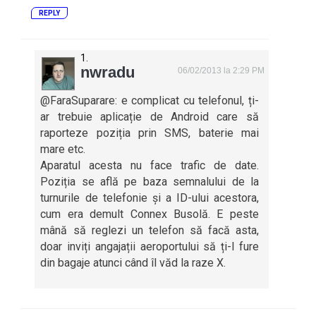
REPLY
nwradu
06/02/2013 la 2:29 PM
@FaraSuparare: e complicat cu telefonul, ți-
ar trebuie aplicație de Android care să
raporteze poziția prin SMS, baterie mai
mare etc.
Aparatul acesta nu face trafic de date.
Poziția se află pe baza semnalului de la
turnurile de telefonie și a ID-ului acestora,
cum era demult Connex Busolă. E peste
mână să reglezi un telefon să facă asta,
doar inviți angajații aeroportului să ți-l fure
din bagaje atunci când îl văd la raze X.