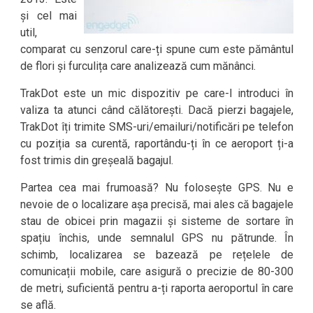
și cel mai
util,
comparat cu senzorul care-ți spune cum este pământul
de flori și furculița care analizează cum mănânci.
TrakDot este un mic dispozitiv pe care-l introduci în
valiza ta atunci când călătorești. Dacă pierzi bagajele,
TrakDot îți trimite SMS-uri/emailuri/notificări pe telefon
cu poziția sa curentă, raportându-ți în ce aeroport ți-a
fost trimis din greșeală bagajul.
Partea cea mai frumoasă? Nu folosește GPS. Nu e
nevoie de o localizare așa precisă, mai ales că bagajele
stau de obicei prin magazii și sisteme de sortare în
spațiu închis, unde semnalul GPS nu pătrunde. În
schimb, localizarea se bazează pe rețelele de
comunicații mobile, care asigură o precizie de 80-300
de metri, suficientă pentru a-ți raporta aeroportul în care
se află.