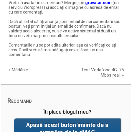
Vreți un
avatar
în comentarii? Mergeți pe
gravatar.com
(un
serviciu Wordpress) și asociați o imagine cu adresa de email
cu care comentați.
Dacă ați bifat să fiți anunțați prin email de noi comentarii sau
posturi, veți primi inițial un email de confirmare. Dacă nu
validați acolo alegerea, nu se va activa sistemul și după un
timp nu veți mai primi nici alte emailuri
Comentariile nu se pot edita ulterior, așa că verificați ce ați
scris. Dacă vreți să mai adăugați ceva, lăsați un nou
comentariu.
«
Mârlănie
Test Vodafone 4G: 75
Mbps reali
»
Recomand
Îți place blogul meu?
Apasă acest buton înainte de a