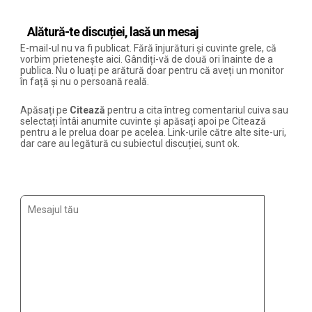
Alătură-te discuției, lasă un mesaj
E-mail-ul nu va fi publicat. Fără înjurături și cuvinte grele, că
vorbim prietenește aici. Gândiți-vă de două ori înainte de a
publica. Nu o luați pe arătură doar pentru că aveți un monitor
în față și nu o persoană reală.
Apăsați pe
Citează
pentru a cita întreg comentariul cuiva sau
selectați întâi anumite cuvinte și apăsați apoi pe Citează
pentru a le prelua doar pe acelea. Link-urile către alte site-uri,
dar care au legătură cu subiectul discuției, sunt ok.