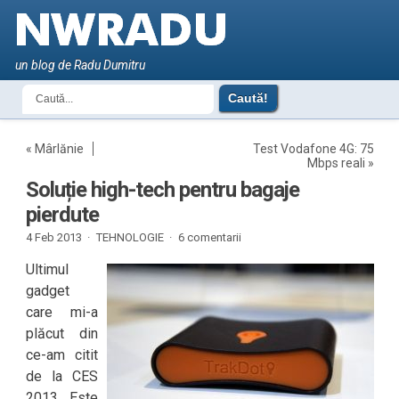
un blog de Radu Dumitru
«
Mârlănie
Test Vodafone 4G: 75
Mbps reali
»
Soluție high-tech pentru bagaje
pierdute
4 Feb 2013 ·
TEHNOLOGIE
·
6 comentarii
Ultimul
gadget
care mi-a
plăcut din
ce-am citit
de la CES
2013. Este