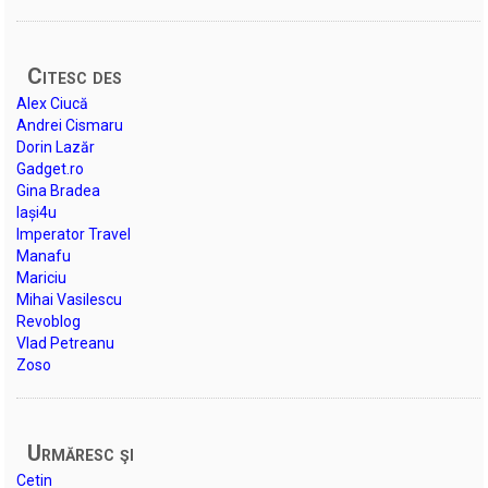
Citesc des
Alex Ciucă
Andrei Cismaru
Dorin Lazăr
Gadget.ro
Gina Bradea
Iași4u
Imperator Travel
Manafu
Mariciu
Mihai Vasilescu
Revoblog
Vlad Petreanu
Zoso
Urmăresc şi
Cetin