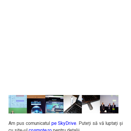
Am pus comunicatul
pe SkyDrive
. Puteți să vă luptați și
cu site-ul
cosmote.ro
pentru detalii.