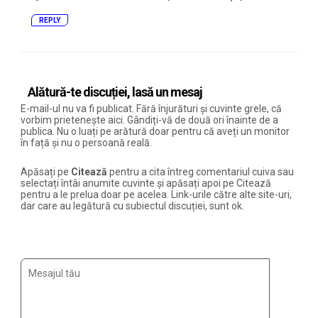
REPLY
Alătură-te discuției, lasă un mesaj
E-mail-ul nu va fi publicat. Fără înjurături și cuvinte grele, că
vorbim prietenește aici. Gândiți-vă de două ori înainte de a
publica. Nu o luați pe arătură doar pentru că aveți un monitor
în față și nu o persoană reală.
Apăsați pe
Citează
pentru a cita întreg comentariul cuiva sau
selectați întâi anumite cuvinte și apăsați apoi pe Citează
pentru a le prelua doar pe acelea. Link-urile către alte site-uri,
dar care au legătură cu subiectul discuției, sunt ok.