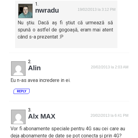
nwradu
19/02/2013 la 3:12 PM
Nu știu. Dacă aș fi știut că urmează să
spună o astfel de gogoașă, eram mai atent
când s-a prezentat :P
Alin
20/02/2013 la 2:03 AM
Eu n-as avea incredere in ei.
REPLY
Alx MAX
20/02/2013 la 6:41 PM
Vor fi abonamente speciale pentru 4G sau cei care au
deja abonamente de date se pot conecta și prin 4G?