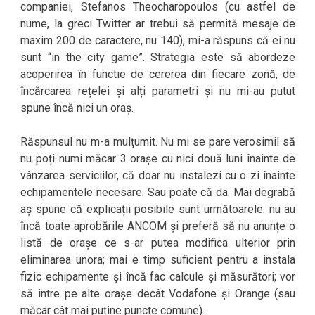
companiei, Stefanos Theocharopoulos (cu astfel de
nume, la greci Twitter ar trebui să permită mesaje de
maxim 200 de caractere, nu 140), mi-a răspuns că ei nu
sunt “in the city game”. Strategia este să abordeze
acoperirea în functie de cererea din fiecare zonă, de
încărcarea rețelei și alți parametri și nu mi-au putut
spune încă nici un oraș.
Răspunsul nu m-a mulțumit. Nu mi se pare verosimil să
nu poți numi măcar 3 orașe cu nici două luni înainte de
vânzarea serviciilor, că doar nu instalezi cu o zi înainte
echipamentele necesare. Sau poate că da. Mai degrabă
aș spune că explicații posibile sunt următoarele: nu au
încă toate aprobările ANCOM și preferă să nu anunțe o
listă de orașe ce s-ar putea modifica ulterior prin
eliminarea unora; mai e timp suficient pentru a instala
fizic echipamente și încă fac calcule și măsurători; vor
să intre pe alte orașe decât Vodafone și Orange (sau
măcar cât mai puține puncte comune).