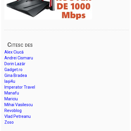
Citesc des
Alex Ciucă
Andrei Cismaru
Dorin Lazăr
Gadget.ro
Gina Bradea
Iași4u
Imperator Travel
Manafu
Mariciu
Mihai Vasilescu
Revoblog
Vlad Petreanu
Zoso