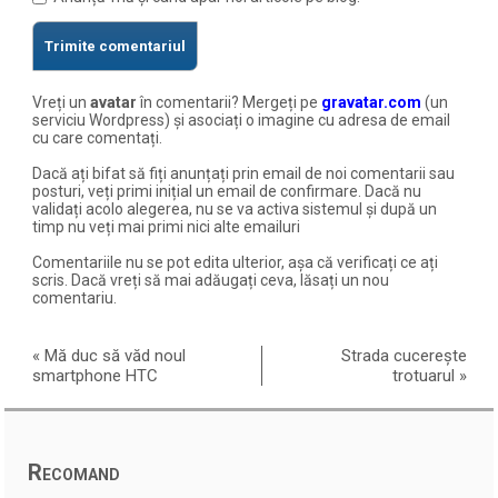
Vreți un
avatar
în comentarii? Mergeți pe
gravatar.com
(un
serviciu Wordpress) și asociați o imagine cu adresa de email
cu care comentați.
Dacă ați bifat să fiți anunțați prin email de noi comentarii sau
posturi, veți primi inițial un email de confirmare. Dacă nu
validați acolo alegerea, nu se va activa sistemul și după un
timp nu veți mai primi nici alte emailuri
Comentariile nu se pot edita ulterior, așa că verificați ce ați
scris. Dacă vreți să mai adăugați ceva, lăsați un nou
comentariu.
«
Mă duc să văd noul
Strada cucerește
smartphone HTC
trotuarul
»
Recomand