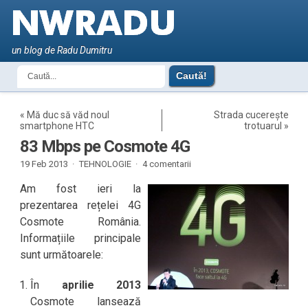
un blog de Radu Dumitru
«
Mă duc să văd noul
Strada cucerește
smartphone HTC
trotuarul
»
83 Mbps pe Cosmote 4G
19 Feb 2013 ·
TEHNOLOGIE
·
4 comentarii
Am fost ieri la
prezentarea rețelei 4G
Cosmote România.
Informațiile principale
sunt următoarele:
În
aprilie 2013
Cosmote lansează