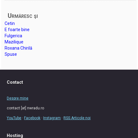
Urmăresc şi
Cetin
E foarte bine
Fulgerica
Mazilique
Roxana Chirilă
Spuse
Contact
Despre mine
contact [at] nwradu.ro
YouTube
·
Facebook
·
Instagram
·
RSS Articole noi
Hosting