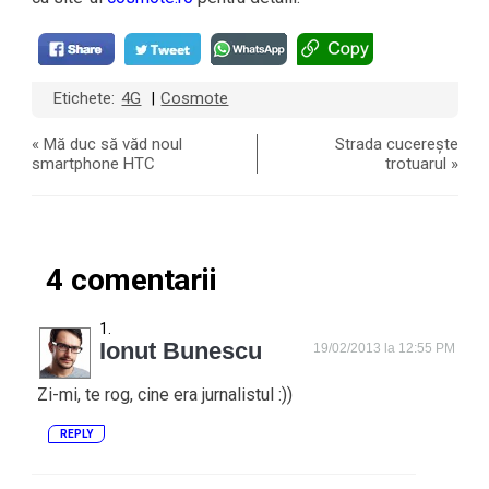
Etichete:
4G
Cosmote
|
«
Mă duc să văd noul
Strada cucerește
smartphone HTC
trotuarul
»
4 comentarii
Ionut Bunescu
19/02/2013 la 12:55 PM
Zi-mi, te rog, cine era jurnalistul :))
REPLY