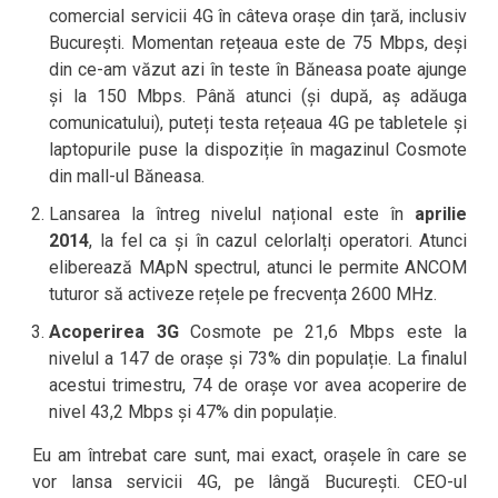
comercial servicii 4G în câteva orașe din țară, inclusiv
București. Momentan rețeaua este de 75 Mbps, deși
din ce-am văzut azi în teste în Băneasa poate ajunge
și la 150 Mbps. Până atunci (și după, aș adăuga
comunicatului), puteți testa rețeaua 4G pe tabletele și
laptopurile puse la dispoziție în magazinul Cosmote
din mall-ul Băneasa.
Lansarea la întreg nivelul național este în
aprilie
2014
, la fel ca și în cazul celorlalți operatori. Atunci
eliberează MApN spectrul, atunci le permite ANCOM
tuturor să activeze rețele pe frecvența 2600 MHz.
Acoperirea 3G
Cosmote pe 21,6 Mbps este la
nivelul a 147 de orașe și 73% din populație. La finalul
acestui trimestru, 74 de orașe vor avea acoperire de
nivel 43,2 Mbps și 47% din populație.
Eu am întrebat care sunt, mai exact, orașele în care se
vor lansa servicii 4G, pe lângă București. CEO-ul