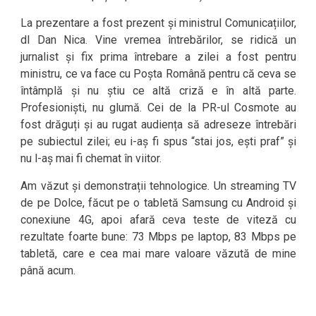
La prezentare a fost prezent și ministrul Comunicațiilor,
dl Dan Nica. Vine vremea întrebărilor, se ridică un
jurnalist și fix prima întrebare a zilei a fost pentru
ministru, ce va face cu Poșta Română pentru că ceva se
întâmplă și nu știu ce altă criză e în altă parte.
Profesioniști, nu glumă. Cei de la PR-ul Cosmote au
fost drăguți și au rugat audiența să adreseze întrebări
pe subiectul zilei; eu i-aș fi spus “stai jos, ești praf” și
nu l-aș mai fi chemat în viitor.
Am văzut și demonstrații tehnologice. Un streaming TV
de pe Dolce, făcut pe o tabletă Samsung cu Android și
conexiune 4G, apoi afară ceva teste de viteză cu
rezultate foarte bune: 73 Mbps pe laptop, 83 Mbps pe
tabletă, care e cea mai mare valoare văzută de mine
până acum.