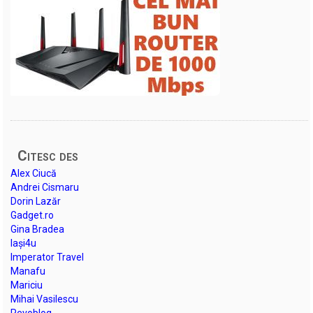
Citesc des
Alex Ciucă
Andrei Cismaru
Dorin Lazăr
Gadget.ro
Gina Bradea
Iași4u
Imperator Travel
Manafu
Mariciu
Mihai Vasilescu
Revoblog