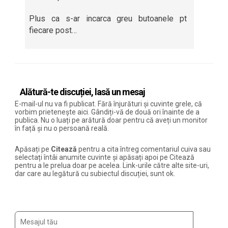
Plus ca s-ar incarca greu butoanele pt
fiecare post…
Alătură-te discuției, lasă un mesaj
E-mail-ul nu va fi publicat. Fără înjurături și cuvinte grele, că
vorbim prietenește aici. Gândiți-vă de două ori înainte de a
publica. Nu o luați pe arătură doar pentru că aveți un monitor
în față și nu o persoană reală.
Apăsați pe
Citează
pentru a cita întreg comentariul cuiva sau
selectați întâi anumite cuvinte și apăsați apoi pe Citează
pentru a le prelua doar pe acelea. Link-urile către alte site-uri,
dar care au legătură cu subiectul discuției, sunt ok.