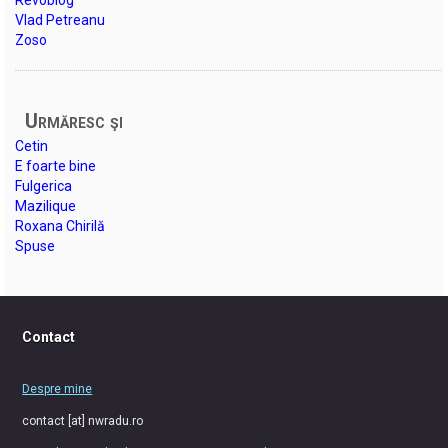
Vlad Petreanu
Zoso
Urmăresc şi
Cetin
E foarte bine
Fulgerica
Mazilique
Roxana Chirilă
Spuse
Contact
Despre mine
contact [at] nwradu.ro