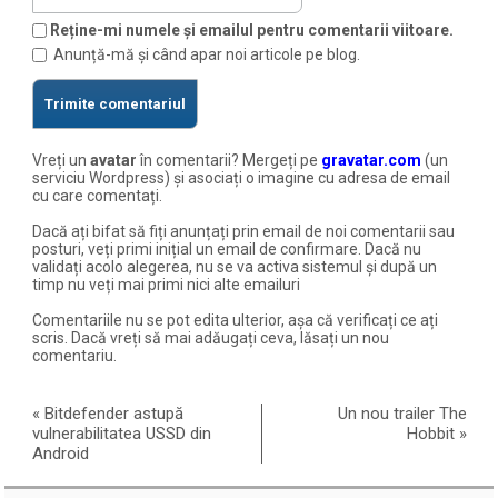
Reține-mi numele și emailul pentru comentarii viitoare.
Anunță-mă și când apar noi articole pe blog.
Vreți un
avatar
în comentarii? Mergeți pe
gravatar.com
(un
serviciu Wordpress) și asociați o imagine cu adresa de email
cu care comentați.
Dacă ați bifat să fiți anunțați prin email de noi comentarii sau
posturi, veți primi inițial un email de confirmare. Dacă nu
validați acolo alegerea, nu se va activa sistemul și după un
timp nu veți mai primi nici alte emailuri
Comentariile nu se pot edita ulterior, așa că verificați ce ați
scris. Dacă vreți să mai adăugați ceva, lăsați un nou
comentariu.
«
Bitdefender astupă
Un nou trailer The
vulnerabilitatea USSD din
Hobbit
»
Android