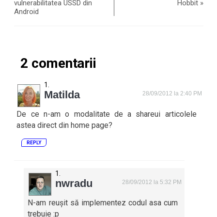
vulnerabilitatea USSD din
Hobbit
»
Android
2 comentarii
Matilda
28/09/2012 la 2:40 PM
De ce n-am o modalitate de a shareui articolele
astea direct din home page?
REPLY
nwradu
28/09/2012 la 5:32 PM
N-am reușit să implementez codul asa cum
trebuie :p