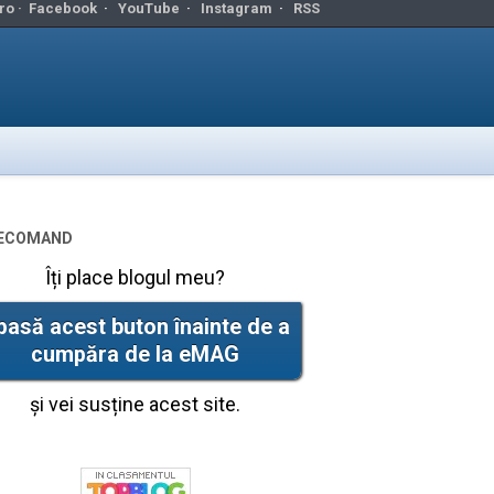
ro ·
Facebook
·
YouTube
·
Instagram
·
RSS
ecomand
Îți place blogul meu?
pasă acest buton înainte de a
cumpăra de la eMAG
și vei susține acest site.