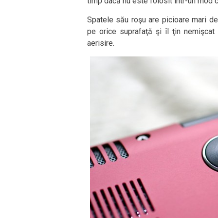
timp dacă nu este folosit într-un mod 
Spatele său roşu are picioare mari de
pe orice suprafaţă şi îl ţin nemişca
aerisire.