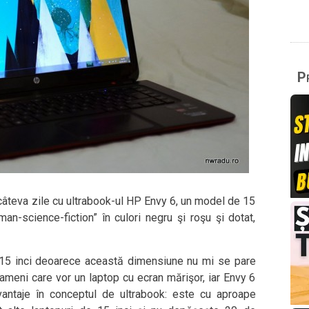
Pr
câteva zile cu ultrabook-ul HP Envy 6, un model de 15
man-science-fiction” în culori negru şi roşu şi dotat,
e 15 inci deoarece această dimensiune nu mi se pare
oameni care vor un laptop cu ecran mărişor, iar Envy 6
vantaje în conceptul de ultrabook: este cu aproape