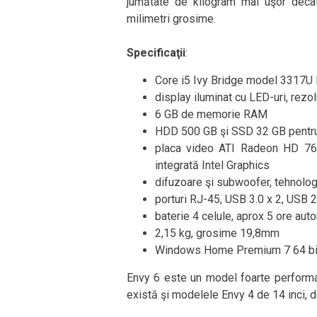
jumătate de kilogram mai uşor decâ
milimetri grosime.
Specificaţii
:
Core i5 Ivy Bridge model 3317U
display iluminat cu LED-uri, rezo
6 GB de memorie RAM
HDD 500 GB şi SSD 32 GB pentru
placa video ATI Radeon HD 76
integrată Intel Graphics
difuzoare şi subwoofer, tehnolo
porturi RJ-45, USB 3.0 x 2, USB 
baterie 4 celule, aprox 5 ore aut
2,15 kg, grosime 19,8mm
Windows Home Premium 7 64 bi
Envy 6 este un model foarte performan
există şi modelele Envy 4 de 14 inci,