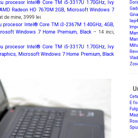
u procesor Intel® Core TM i5-3317U 1.70GHz, Ivy
Dori
Gad
, AMD Radeon HD 7670M 2GB, Microsoft Windows 7
Gin
at de mine, 3999 lei
Iași
 procesor Intel® Core TM i3-2367M 1.40GHz, 4GB,
Impe
icrosoft Windows 7 Home Premium, Black
– 14 inci,
Man
Mari
Miha
u procesor Intel® Core TM i5-3317U 1.70GHz, Ivy
Rev
Graphics, Microsoft Windows 7 Home Premium, Black
Vla
Zos
U
Ceti
E fo
Fulg
Mazi
Roxa
Spu