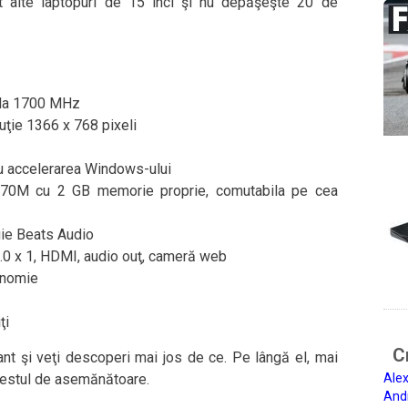
t alte laptopuri de 15 inci şi nu depăşeşte 20 de
 la 1700 MHz
luţie 1366 x 768 pixeli
 accelerarea Windows-ului
70M cu 2 GB memorie proprie, comutabila pe cea
gie Beats Audio
2.0 x 1, HDMI, audio ouţ, cameră web
onomie
ţi
Ci
t şi veţi descoperi mai jos de ce. Pe lângă el, mai
 destul de asemănătoare.
Alex
And