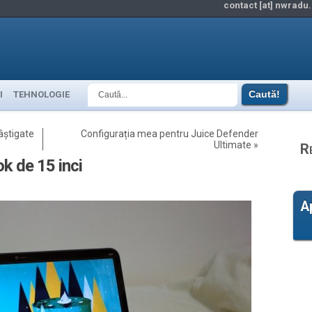
contact [at] nwradu.
I
TEHNOLOGIE
âștigate
Configurația mea pentru Juice Defender
Ultimate
»
R
k de 15 inci
A