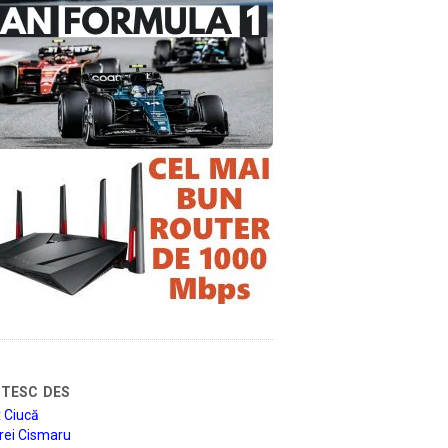
tesc des
 Ciucă
rei Cismaru