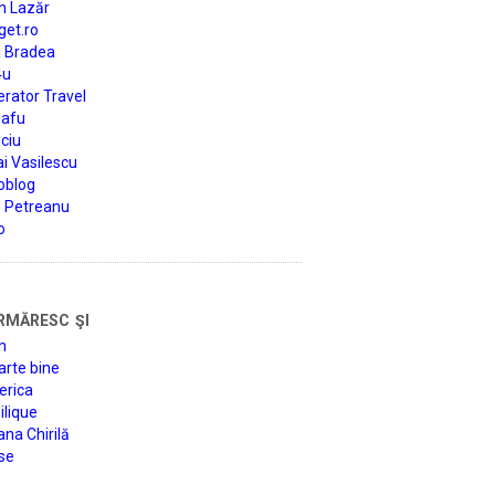
n Lazăr
get.ro
a Bradea
4u
rator Travel
afu
ciu
i Vasilescu
oblog
d Petreanu
o
rmăresc şi
n
arte bine
erica
lique
na Chirilă
se