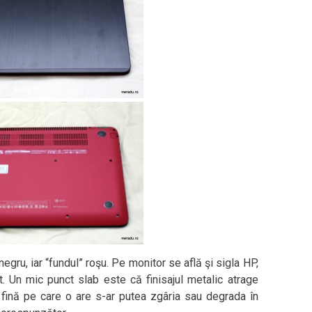
egru, iar “fundul” roşu. Pe monitor se află şi sigla HP,
t. Un mic punct slab este că finisajul metalic atrage
 fină pe care o are s-ar putea zgâria sau degrada în