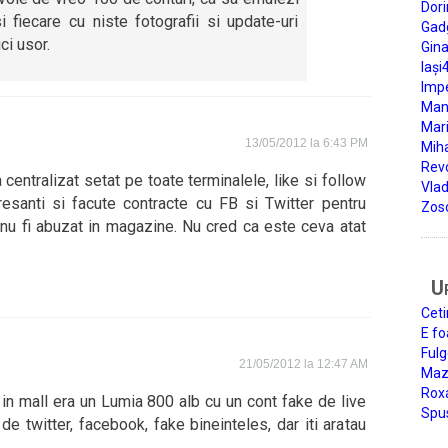
Dori
i fiecare cu niste fotografii si update-uri
Gad
ci usor.
Gin
Iași
Impe
Man
Mari
13/05/2012 la 6:43 PM
Miha
Rev
entralizat setat pe toate terminalele, like si follow
Vla
eresanti si facute contracte cu FB si Twitter pentru
Zos
 nu fi abuzat in magazine. Nu cred ca este ceva atat
U
Ceti
E fo
Fulg
21/05/2012 la 12:47 AM
Mazi
Roxa
in mall era un Lumia 800 alb cu un cont fake de live
Spu
de twitter, facebook, fake bineinteles, dar iti aratau