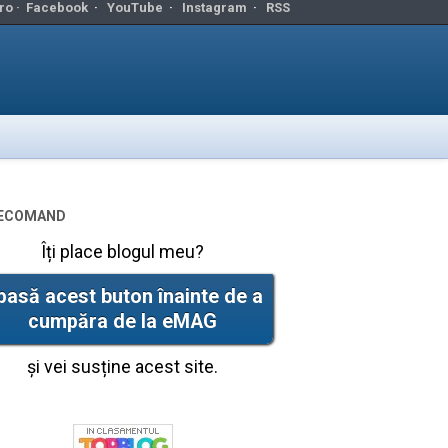
ro ·
Facebook
·
YouTube
·
Instagram
·
RSS
ecomand
Îți place blogul meu?
pasă acest buton înainte de a
cumpăra de la eMAG
și vei susține acest site.