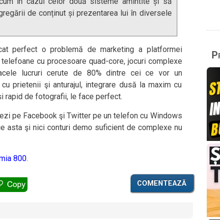
recum în cazul celor două sisteme amintite și să
regării de conținut și prezentarea lui în diversele
ificat perfect o problemă de marketing a platformei
Pr
 telefoane cu procesoare quad-core, jocuri complexe
acele lucruri cerute de 80% dintre cei ce vor un
cu prietenii şi anturajul, integrare dusă la maxim cu
 rapid de fotografii, le face perfect.
hezi pe Facebook şi Twitter pe un telefon cu Windows
ce asta şi nici conturi demo suficient de complexe nu
umia 800
.
COMENTEAZĂ