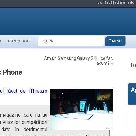
contact [at] nwradu.
I
TEHNOLOGIE
Am un Samsung Galaxy S III… ce fac
acum?
»
R
s Phone
A
ul făcut de ITfiles.ro
 magazine, care nu au
t viitorilor cumpărători
date în detrimentul