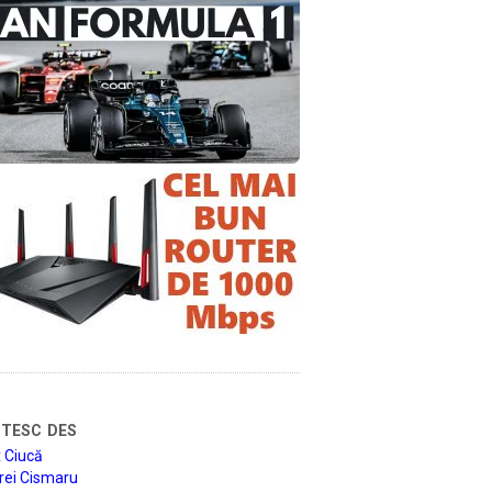
tesc des
 Ciucă
rei Cismaru