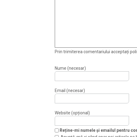
Prin trimiterea comentariului acceptați polit
Nume (necesar)
Email (necesar)
Website (opțional)
Reține-mi numele și emailul pentru com
Anunță-mă și când apar noi articole pe 