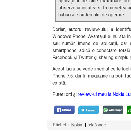
aplicațiilor de sine stătătoare p
observe unicitatea și frumusețea ag
huburi ale sistemului de operare.
Dorian, autorul review-ului, a ident
Windows Phone. Avantajul ei nu stă în
sau număr imens de aplicații, dar 
smartphone, adică o conectare totală 
Facebook şi Twitter şi sharing simplu și
Acest lucru se vede imediat ce te log
Phone 7.5, dar în magazine nu poţi fa
există.
Puteți citi și
review-ul meu la Nokia L
Etichete:
Nokia
telefoane
|