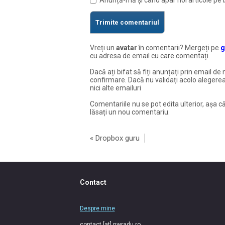
Vreți un
avatar
în comentarii? Mergeți pe
g
cu adresa de email cu care comentați.
Dacă ați bifat să fiți anunțați prin email de 
confirmare. Dacă nu validați acolo alegerea
nici alte emailuri
Comentariile nu se pot edita ulterior, așa că
lăsați un nou comentariu.
«
Dropbox guru
Contact
Despre mine
contact [at] nwradu.ro