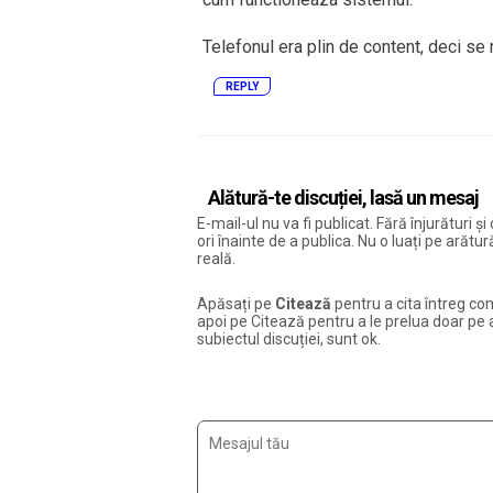
Telefonul era plin de content, deci se
REPLY
Alătură-te discuției, lasă un mesaj
E-mail-ul nu va fi publicat. Fără înjurături 
ori înainte de a publica. Nu o luați pe arăt
reală.
Apăsați pe
Citează
pentru a cita întreg com
apoi pe Citează pentru a le prelua doar pe ac
subiectul discuției, sunt ok.