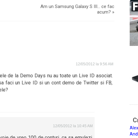
Am un Samsung Galaxy S III… ce fac
acum?
»
12/05/2012 la 9:56 AM
cele de la Demo Days nu au toate un Live ID asociat.
sa faci un Live ID si un cont demo de Twitter si FB,
ele?
Ci
12/05/2012 la 10:45 AM
Alex
And
evoie de vreo 100 de conturi, ca sa emulezi