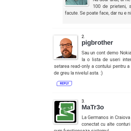
100 de prieteni, s
facute. Se poate face, dar nu e ni
pigbrother
Sau un cont demo Nokia c
la o lista de useri int
setarea read-only a contului pentru a
de greu la nivelul asta. :)
REPLY
MaTr3o
La Germanos in Craiova 
conectat cu alte conturi 
cum functioneaza sistemul.