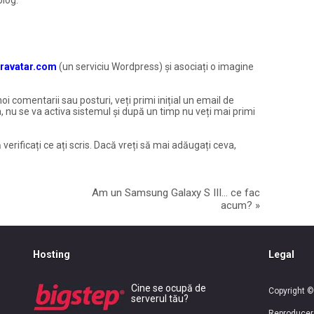
ravatar.com
(un serviciu Wordpress) și asociați o imagine
noi comentarii sau posturi, veți primi inițial un email de
, nu se va activa sistemul și după un timp nu veți mai primi
 verificați ce ați scris. Dacă vreți să mai adăugați ceva,
Am un Samsung Galaxy S III… ce fac
acum?
»
Hosting
Legal
Cine se ocupă de
Copyright ©
serverul tău?
Reproducerea