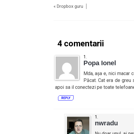
«
Dropbox guru
4 comentarii
Popa Ionel
Mda, așa e, nici macar 
Păcat. Cat era de greu 
apoi sa il conectezi pe toate telefoan
REPLY
nwradu
Nu doar unul, ai n