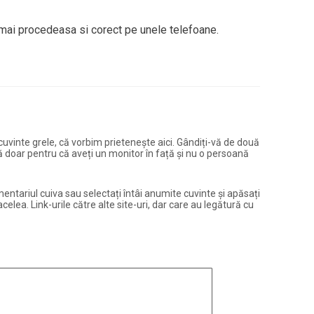
 mai procedeasa si corect pe unele telefoane.
și cuvinte grele, că vorbim prietenește aici. Gândiți-vă de două
ură doar pentru că aveți un monitor în față și nu o persoană
entariul cuiva sau selectați întâi anumite cuvinte și apăsați
elea. Link-urile către alte site-uri, dar care au legătură cu