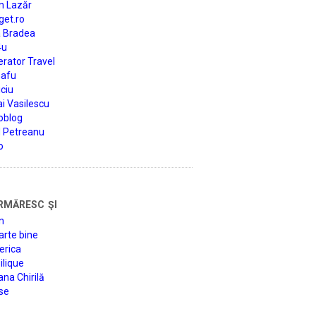
n Lazăr
get.ro
a Bradea
4u
rator Travel
afu
ciu
i Vasilescu
oblog
d Petreanu
o
rmăresc şi
n
arte bine
erica
lique
na Chirilă
se