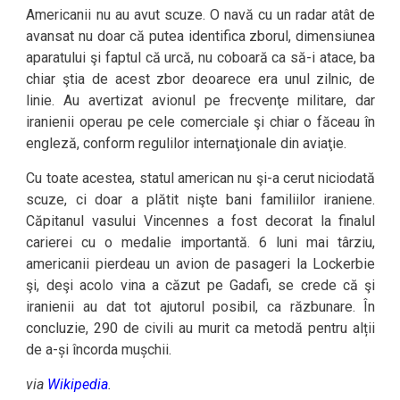
Americanii nu au avut scuze. O navă cu un radar atât de
avansat nu doar că putea identifica zborul, dimensiunea
aparatului şi faptul că urcă, nu coboară ca să-i atace, ba
chiar ştia de acest zbor deoarece era unul zilnic, de
linie. Au avertizat avionul pe frecvenţe militare, dar
iranienii operau pe cele comerciale şi chiar o făceau în
engleză, conform regulilor internaţionale din aviaţie.
Cu toate acestea, statul american nu şi-a cerut niciodată
scuze, ci doar a plătit nişte bani familiilor iraniene.
Căpitanul vasului Vincennes a fost decorat la finalul
carierei cu o medalie importantă. 6 luni mai târziu,
americanii pierdeau un avion de pasageri la Lockerbie
şi, deşi acolo vina a căzut pe Gadafi, se crede că şi
iranienii au dat tot ajutorul posibil, ca răzbunare. În
concluzie, 290 de civili au murit ca metodă pentru alții
de a-și încorda mușchii.
via
Wikipedia
.