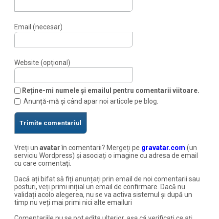
Email (necesar)
Website (opțional)
Reține-mi numele și emailul pentru comentarii viitoare.
Anunță-mă și când apar noi articole pe blog.
Vreți un
avatar
în comentarii? Mergeți pe
gravatar.com
(un
serviciu Wordpress) și asociați o imagine cu adresa de email
cu care comentați.
Dacă ați bifat să fiți anunțați prin email de noi comentarii sau
posturi, veți primi inițial un email de confirmare. Dacă nu
validați acolo alegerea, nu se va activa sistemul și după un
timp nu veți mai primi nici alte emailuri
Comentariile nu se pot edita ulterior, așa că verificați ce ați