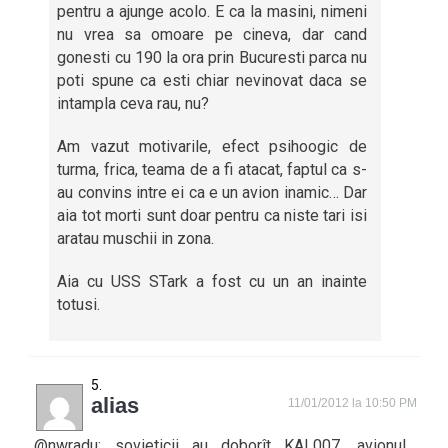
pentru a ajunge acolo. E ca la masini, nimeni
nu vrea sa omoare pe cineva, dar cand
gonesti cu 190 la ora prin Bucuresti parca nu
poti spune ca esti chiar nevinovat daca se
intampla ceva rau, nu?
Am vazut motivarile, efect psihoogic de
turma, frica, teama de a fi atacat, faptul ca s-
au convins intre ei ca e un avion inamic… Dar
aia tot morti sunt doar pentru ca niste tari isi
aratau muschii in zona.
Aia cu USS STark a fost cu un an inainte
totusi.
alias
11/01/2012 la 10:50 PM
@nwradu: sovieticii au doborît KAL007, avionul