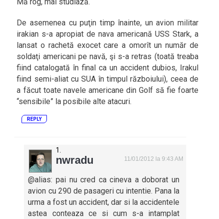
Mă rog, mai studiază.
De asemenea cu puţin timp înainte, un avion militar
irakian s-a apropiat de nava americană USS Stark, a
lansat o rachetă exocet care a omorît un număr de
soldaţi americani pe navă, şi s-a retras (toată treaba
fiind catalogată în final ca un accident dubios, Irakul
fiind semi-aliat cu SUA în timpul războiului), ceea de
a făcut toate navele americane din Golf să fie foarte
“sensibile” la posibile alte atacuri.
REPLY
nwradu
11/01/2012 la 9:43 AM
@alias: pai nu cred ca cineva a doborat un
avion cu 290 de pasageri cu intentie. Pana la
urma a fost un accident, dar si la accidentele
astea conteaza ce si cum s-a intamplat