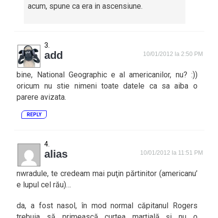
acum, spune ca era in ascensiune.
add
10/01/2012 la 2:50 PM
bine, National Geographic e al americanilor, nu? :))
oricum nu stie nimeni toate datele ca sa aiba o
parere avizata.
REPLY
alias
10/01/2012 la 11:51 PM
nwradule, te credeam mai puţin părtinitor (americanu’
e lupul cel rău)…
da, a fost nasol, în mod normal căpitanul Rogers
trebuia să primească curtea marţială şi nu o