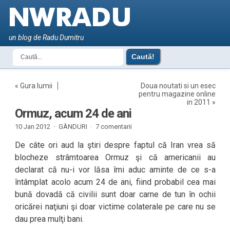
un blog de Radu Dumitru
«
Gura lumii
Doua noutati si un esec
pentru magazine online
in 2011
»
Ormuz, acum 24 de ani
10 Jan 2012 ·
GÂNDURI
·
7 comentarii
De câte ori aud la ştiri despre faptul că Iran vrea să
blocheze strâmtoarea Ormuz şi că americanii au
declarat că nu-i vor lăsa îmi aduc aminte de ce s-a
întâmplat acolo acum 24 de ani, fiind probabil cea mai
bună dovadă că civilii sunt doar carne de tun în ochii
oricărei naţiuni şi doar victime colaterale pe care nu se
dau prea mulţi bani.