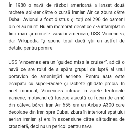
În 1988 o navă de război americană a lansat două
rachete sol-aer către o cursă Iranian Air ce zbura către
Dubai. Avionul a fost distrus şi toţi cei 290 de oameni
din el au murit. Nu am memorat decât ce s-a întâmplat în
linii mari şi numele vasului american, USS Vincennes,
dar Wikipedia îţi spune totul dacă ştii un astfel de
detaliu pentru pornire.
USS Vincennes era un “guided missile cruiser”, adică o
navă ce are rolul de a apăra grupul de luptă al unui
portavion de ameninţări aeriene. Pentru asta este
echipată cu super-radare şi rachete ghidate precis. În
acel moment, Vincennes intrase în apele teritoriale
iraniene, motivând că fusese atacată cu focuri de armă
din câteva bărci. Iran Air 655 era un Airbus A300 care
decolase din Iran spre Dubai, zbura în interiorul spaţiului
aerian iranian şi era în ascensiune către altitudinea de
croazieră, deci nu un pericol pentru navă.