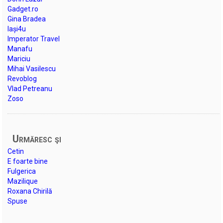
Gadget.ro
Gina Bradea
Iași4u
Imperator Travel
Manafu
Mariciu
Mihai Vasilescu
Revoblog
Vlad Petreanu
Zoso
Urmăresc şi
Cetin
E foarte bine
Fulgerica
Mazilique
Roxana Chirilă
Spuse