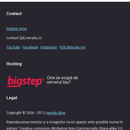
Contact
Despre mine
contact [at] nwradu.ro
YouTube
·
Facebook
·
Instagram
·
RSS Articole noi
Hosting
Cine se ocupă de
serverul tău?
Legal
Copyright © 2006 - 2012
nwradu blog
.
Reproducerea textelor și a imaginilor ce-mi aparțin este posibilă numai în
sistem "creative commons Attribution Non-Commercially Share-alike 3.0