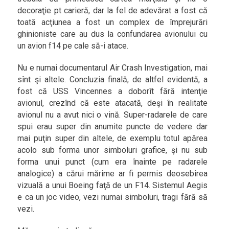
decoraţie pt carieră, dar la fel de adevărat a fost că
toată acţiunea a fost un complex de împrejurări
ghinioniste care au dus la confundarea avionului cu
un avion f14 pe cale să-i atace.
Nu e numai documentarul Air Crash Investigation, mai
sînt şi altele. Concluzia finală, de altfel evidentă, a
fost că USS Vincennes a doborît fără intenţie
avionul, crezînd că este atacată, deşi în realitate
avionul nu a avut nici o vină. Super-radarele de care
spui erau super din anumite puncte de vedere dar
mai puţin super din altele, de exemplu totul apărea
acolo sub forma unor simboluri grafice, şi nu sub
forma unui punct (cum era înainte pe radarele
analogice) a cărui mărime ar fi permis deosebirea
vizuală a unui Boeing faţă de un F14. Sistemul Aegis
e ca un joc video, vezi numai simboluri, tragi fără să
vezi.