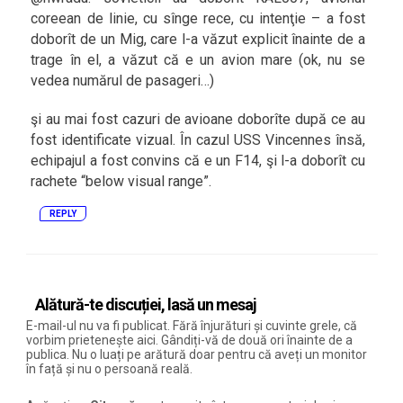
coreean de linie, cu sînge rece, cu intenţie – a fost
doborît de un Mig, care l-a văzut explicit înainte de a
trage în el, a văzut că e un avion mare (ok, nu se
vedea numărul de pasageri…)
şi au mai fost cazuri de avioane doborîte după ce au
fost identificate vizual. În cazul USS Vincennes însă,
echipajul a fost convins că e un F14, şi l-a doborît cu
rachete “below visual range”.
REPLY
Alătură-te discuției, lasă un mesaj
E-mail-ul nu va fi publicat. Fără înjurături și cuvinte grele, că
vorbim prietenește aici. Gândiți-vă de două ori înainte de a
publica. Nu o luați pe arătură doar pentru că aveți un monitor
în față și nu o persoană reală.