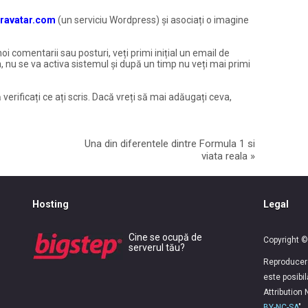
ravatar.com
(un serviciu Wordpress) și asociați o imagine
noi comentarii sau posturi, veți primi inițial un email de
, nu se va activa sistemul și după un timp nu veți mai primi
 verificați ce ați scris. Dacă vreți să mai adăugați ceva,
Una din diferentele dintre Formula 1 si
viata reala
»
Hosting
Legal
Cine se ocupă de
Copyright ©
serverul tău?
Reproducerea
este posibi
Attribution
BY-NC-SA
".