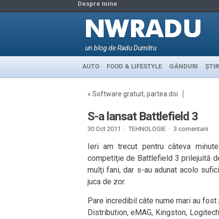
Despre mine
un blog de Radu Dumitru
AUTO
FOOD & LIFESTYLE
GÂNDURI
ȘTIR
«
Software gratuit, partea doi
S-a lansat Battlefield 3
30 Oct 2011 ·
TEHNOLOGIE
·
3 comentarii
Ieri am trecut pentru câteva minu
competiţie de Battlefield 3 prilejuită d
mulţi fani, dar s-au adunat acolo sufi
juca de zor.
Pare incredibil câte nume mari au fost p
Distribution, eMAG, Kingston, Logitech