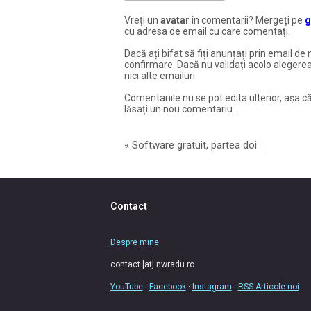
Vreți un
avatar
în comentarii? Mergeți pe
g
cu adresa de email cu care comentați.
Dacă ați bifat să fiți anunțați prin email de 
confirmare. Dacă nu validați acolo alegerea
nici alte emailuri
Comentariile nu se pot edita ulterior, așa că
lăsați un nou comentariu.
«
Software gratuit, partea doi
Contact
Despre mine
contact [at] nwradu.ro
YouTube
·
Facebook
·
Instagram
·
RSS Articole noi