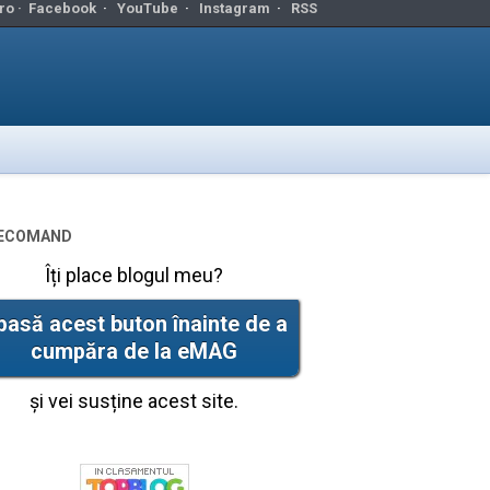
ro ·
Facebook
·
YouTube
·
Instagram
·
RSS
ecomand
Îți place blogul meu?
pasă acest buton înainte de a
cumpăra de la eMAG
și vei susține acest site.