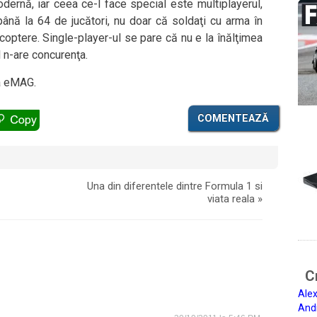
dernă, iar ceea ce-l face special este multiplayerul,
ână la 64 de jucători, nu doar că soldaţi cu arma în
icoptere. Single-player-ul se pare că nu e la înălţimea
l n-are concurenţa.
a eMAG.
COMENTEAZĂ
Una din diferentele dintre Formula 1 si
viata reala
»
Ci
Alex
And