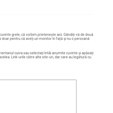
și cuvinte grele, că vorbim prietenește aici. Gândiți-vă de două
ură doar pentru că aveți un monitor în față și nu o persoană
entariul cuiva sau selectați întâi anumite cuvinte și apăsați
elea. Link-urile către alte site-uri, dar care au legătură cu