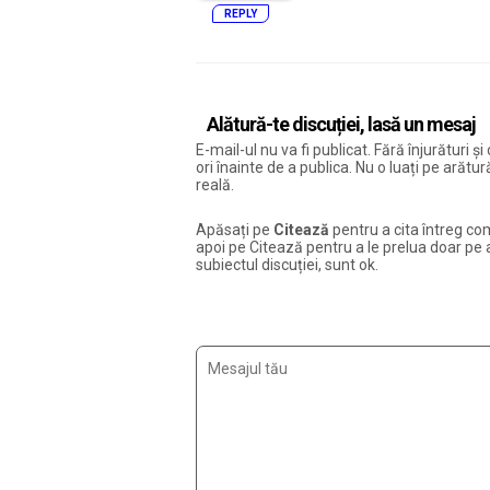
REPLY
Alătură-te discuției, lasă un mesaj
E-mail-ul nu va fi publicat. Fără înjurături 
ori înainte de a publica. Nu o luați pe arăt
reală.
Apăsați pe
Citează
pentru a cita întreg com
apoi pe Citează pentru a le prelua doar pe ac
subiectul discuției, sunt ok.