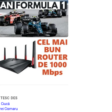
tesc des
 Ciucă
rei Cismaru