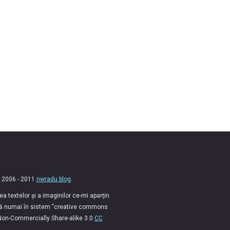
 2006 - 2011
nwradu blog
.
 textelor și a imaginilor ce-mi aparțin
lă numai în sistem "creative commons
 Non-Commercially Share-alike 3.0
CC