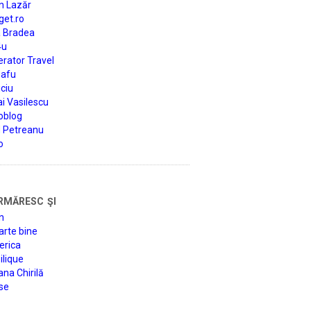
n Lazăr
get.ro
a Bradea
4u
rator Travel
afu
ciu
i Vasilescu
oblog
d Petreanu
o
rmăresc şi
n
arte bine
erica
lique
na Chirilă
se