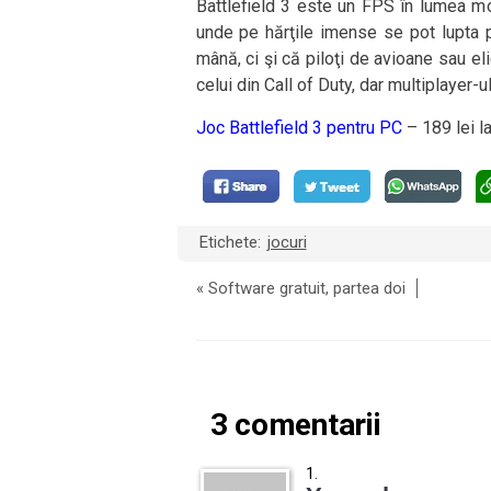
Battlefield 3 este un FPS în lumea mo
unde pe hărţile imense se pot lupta p
mână, ci şi că piloţi de avioane sau el
celui din Call of Duty, dar multiplayer-u
Joc Battlefield 3 pentru PC
– 189 lei l
Etichete:
jocuri
«
Software gratuit, partea doi
3 comentarii