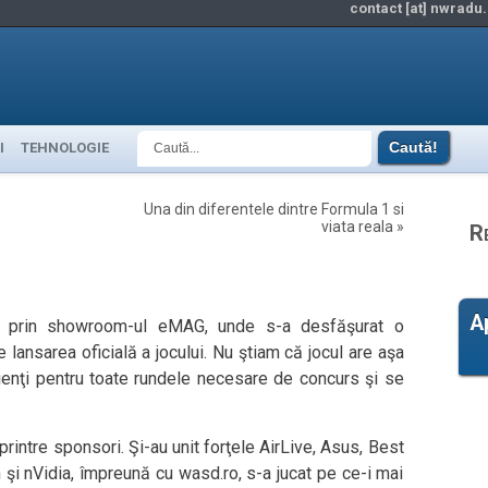
contact [at] nwradu.
I
TEHNOLOGIE
Una din diferentele dintre Formula 1 si
viata reala
»
R
A
te prin showroom-ul eMAG, unde s-a desfăşurat o
e lansarea oficială a jocului. Nu ştiam că jocul are aşa
cienţi pentru toate rundele necesare de concurs şi se
rintre sponsori. Şi-au unit forţele AirLive, Asus, Best
 şi nVidia, împreună cu wasd.ro, s-a jucat pe ce-i mai