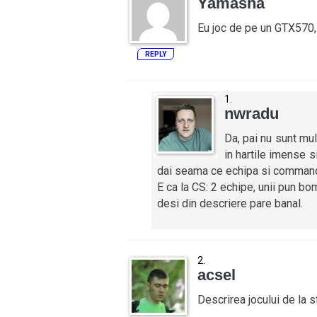
Yamasha
Eu joc de pe un GTX570,
REPLY
nwradu
Da, pai nu sunt mu
in hartile imense si 
dai seama ce echipa si command
E ca la CS: 2 echipe, unii pun bo
desi din descriere pare banal.
acsel
Descrirea jocului de la sf